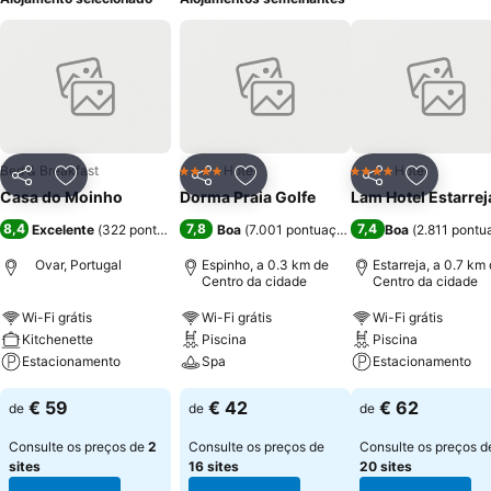
Bed & Breakfast
Hotel
Hotel
4 Estrelas
4 Estrelas
Partilhar
Adicionar aos favoritos
Partilhar
Adicionar aos favoritos
Partilhar
Adicionar
Casa do Moinho
Dorma Praia Golfe
Lam Hotel Estarrej
8,4
7,8
7,4
Excelente
(
322 pontuações
)
Boa
(
7.001 pontuações
)
Boa
(
2.811 pontu
Ovar, Portugal
Espinho, a 0.3 km de
Estarreja, a 0.7 km
Centro da cidade
Centro da cidade
Wi-Fi grátis
Wi-Fi grátis
Wi-Fi grátis
Kitchenette
Piscina
Piscina
Estacionamento
Spa
Estacionamento
€ 59
€ 42
€ 62
de
de
de
Consulte os preços de
2
Consulte os preços de
Consulte os preços d
sites
16 sites
20 sites