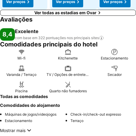
Ver preços
Ver preços
Ver preços
Ver todas as estadias em Ovar
Avaliações
Excelente
8,4
com base em 322 pontuações nos principais
sites
Comodidades principais do hotel
Wi-fi
Kitchenette
Estacionamento
Varanda / Terraço
TV / Opções de entretenimento
Secador
Piscina
Quarto não fumadores
Todas as comodidades
Comodidades do alojamento
Máquinas de jogos/videojogos
Check-in/check-out expresso
Estacionamento
Terraço
Mostrar mais