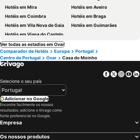
Hotéis em Mira
Hotéis em Aveiro
Hotéis em Coimbra
Hotéis em Braga
Hotéis em Vila Nova de Gaia
Hotéis em Guimarães
Hotéis em Viana do Castelo
Ver todas as estadias em Ovar
Comparador de Hotéis
Europa
Portugal
Centro de Portugal
Ovar
Casa do Moinho
Facebook
Twitter
Insta
Yo
Selecione o seu país
Adicionar no Google
Encontre facilmente os nossos
resultados: adicione o trivago como
fonte preferencial no Google.
Empresa
Os nossos produtos