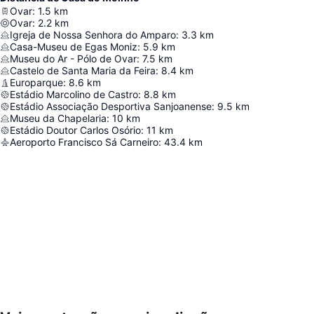
Ovar
:
1.5
km
Ovar
:
2.2
km
Igreja de Nossa Senhora do Amparo
:
3.3
km
Casa-Museu de Egas Moniz
:
5.9
km
Museu do Ar - Pólo de Ovar
:
7.5
km
Castelo de Santa Maria da Feira
:
8.4
km
Europarque
:
8.6
km
Estádio Marcolino de Castro
:
8.8
km
Estádio Associação Desportiva Sanjoanense
:
9.5
km
Museu da Chapelaria
:
10
km
Estádio Doutor Carlos Osório
:
11
km
Aeroporto Francisco Sá Carneiro
:
43.4
km