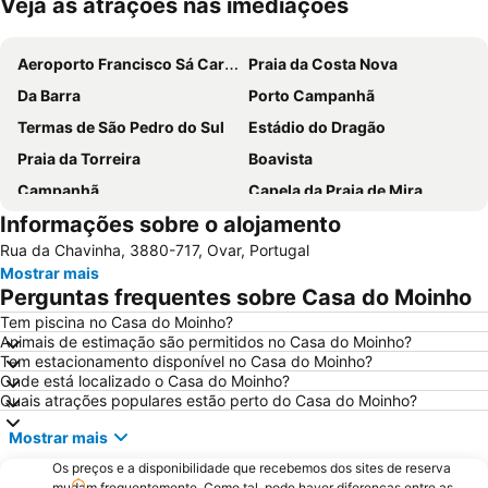
Veja as atrações nas imediações
Ampliar mapa
Aeroporto Francisco Sá Carneiro
Praia da Costa Nova
Da Barra
Porto Campanhã
Termas de São Pedro do Sul
Estádio do Dragão
Praia da Torreira
Boavista
Campanhã
Capela da Praia de Mira
Informações sobre o alojamento
Ribeira
Leça da Palmeira Beach
Rua da Chavinha, 3880-717, Ovar, Portugal
Praia da Vagueira
Pavilhão Multiusos Gondomar
Mostrar mais
Praia do Furadouro
Cais de Gaia
Perguntas frequentes sobre Casa do Moinho
Magikland
Pavilhão Rosa Mota
Tem piscina no Casa do Moinho?
Animais de estimação são permitidos no Casa do Moinho?
Lagoa da Pateira de Fermentelos
Norteshopping
Tem estacionamento disponível no Casa do Moinho?
Praia do Areão
Rua Santa Catarina
Onde está localizado o Casa do Moinho?
Quais atrações populares estão perto do Casa do Moinho?
Baixa
Centro Histórico do Porto
Mostrar mais
Casa da Música
Parque & Zoo Santo Inácio
Os preços e a disponibilidade que recebemos dos sites de reserva
Estação São Bento
Europarque
mudam frequentemente. Como tal, pode haver diferenças entre as