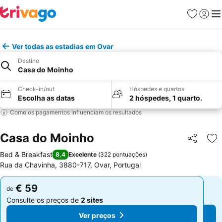
Favoritos
Iniciar
Me
Ver todas as estadias em Ovar
Destino
Casa do Moinho
Check-in/out
Hóspedes e quartos
Escolha as datas
2 hóspedes, 1 quarto.
Como os pagamentos influenciam os resultados
Casa do Moinho
Partilhar
Ad
Bed & Breakfast
8,4
Excelente
(
322 pontuações
)
Rua da Chavinha, 3880-717, Ovar, Portugal
€ 59
€ 59
de
de
Consulte os preços de
2 sites
Consulte os preços de
2 sites
Ver preços
Ver preços