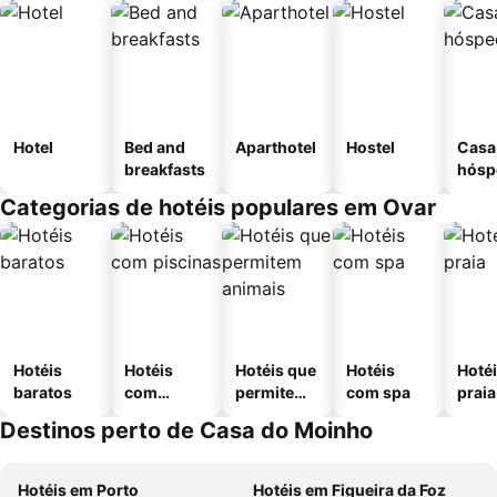
Hotel
Bed and
Aparthotel
Hostel
Casa
breakfasts
hósp
Categorias de hotéis populares em Ovar
Hotéis
Hotéis
Hotéis que
Hotéis
Hotéi
baratos
com
permitem
com spa
praia
piscinas
animais
Destinos perto de Casa do Moinho
Hotéis em Porto
Hotéis em Figueira da Foz