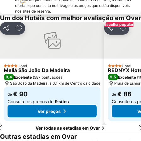
Matosinhos Beach
Praia da Aguda
ofertas que consulta no trivago e os preços que estão disponíveis
nos sites de reserva.
Parque da Cidade
Hotel Solverde Beach
Um dos Hotéis com melhor avaliação em Ovar
Ria de Aveiro
Paróquia Sagrada Família da Praia da Barra
Escolha popular
Partilhar
Adicionar aos favoritos
Partilhar
Adicion
Ponte Dom Luís I
da Madalena
Edificio da Alfândega
Mercado do Bolhão
Aldeia Rural Preservada de Quintandona
Palacio do Freixo
Praia da Cortegaça
Casino de Espinho
Hotel
Hotel
4 Estrelas
4 Estrelas
Parque do Palácio de Cristal
Arrábida Shopping
Meliá São João Da Madeira
REDNYX Hote
9,4
9,5
Excelente
(
587 pontuações
)
Excelente
(
1
Universidade de Aveiro
Miramar
São João da Madeira, a 0.1 km de Centro da cidade
Praia de Esmori
Trindade
Porto de Leixões
€ 90
€ 86
de
de
Sea Life Porto
Praia da Baía
Consulte os preços de
9 sites
Consulte os p
Ver preços
V
Ver todas as estadias em Ovar
Outras estadias em Ovar