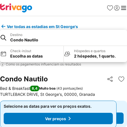
Favoritos
Iniciar
Me
Ver todas as estadias em St George's
Destino
Condo Nautilo
Check-in/out
Hóspedes e quartos
Escolha as datas
2 hóspedes, 1 quarto.
Como os pagamentos influenciam os resultados
Condo Nautilo
Partilhar
Ad
Bed & Breakfast
8,4
Muito boa
(
43 pontuações
)
TURTLEBACK DRIVE, St George's, 00000, Granada
Selecione as datas para ver os preços exatos.
Selecione as datas para ver os preços exatos.
Ver preços
Ver preços