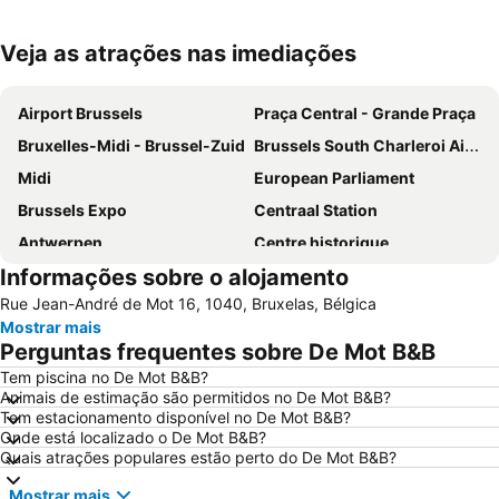
Veja as atrações nas imediações
Ampliar mapa
Airport Brussels
Praça Central - Grande Praça
Bruxelles-Midi - Brussel-Zuid
Brussels South Charleroi Airport
Midi
European Parliament
Brussels Expo
Centraal Station
Antwerpen
Centre historique
Informações sobre o alojamento
Parque do Cinqüentenário
Bruxelles-Nord - Brussel-Noord
Rue Jean-André de Mot 16, 1040, Bruxelas, Bélgica
Européen
Station Leuven
Mostrar mais
Estádio Rei Baldoíno
Centro Belga das Histórias em Quadrinho
Perguntas frequentes sobre De Mot B&B
Atomium
Port of Antwerp
Tem piscina no De Mot B&B?
Animais de estimação são permitidos no De Mot B&B?
Brussels Park
Pairi Daiza
Tem estacionamento disponível no De Mot B&B?
Place Sainte-Catherine
Aula Magna
Onde está localizado o De Mot B&B?
Quais atrações populares estão perto do De Mot B&B?
Bourse de Bruxelles
Cinemateca Real da Bélgica
Mostrar mais