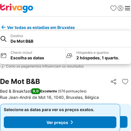
Favoritos
Iniciar
Me
Ver todas as estadias em Bruxelas
Destino
De Mot B&B
Check-in/out
Hóspedes e quartos
Escolha as datas
2 hóspedes, 1 quarto.
Como os pagamentos influenciam os resultados
De Mot B&B
Partilhar
Ad
Bed & Breakfast
9,0
Excelente
(
576 pontuações
)
Rue Jean-André de Mot 16, 1040, Bruxelas, Bélgica
Selecione as datas para ver os preços exatos.
Selecione as datas para ver os preços exatos.
Ver preços
Ver preços