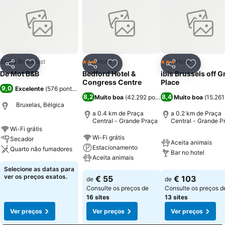
Bed & Breakfast
Hotel
Hotel
3 Estrelas
3 Estrelas
Partilhar
Adicionar aos favoritos
Partilhar
Adicionar aos favoritos
Partilhar
Adicionar
De Mot B&B
Bedford Hotel &
ibis Brussels off 
Congress Centre
Place
9,0
Excelente
(
576 pontuações
)
8,2
8,4
Muito boa
(
42.292 pontuações
Muito boa
)
(
15.26
Bruxelas, Bélgica
a 0.4 km de Praça
a 0.2 km de Praça
Central - Grande Praça
Central - Grande P
Wi-Fi grátis
Wi-Fi grátis
Secador
Aceita animais
Estacionamento
Quarto não fumadores
Bar no hotel
Aceita animais
Selecione as datas para
ver os preços exatos.
€ 55
€ 103
de
de
Consulte os preços de
Consulte os preços d
16 sites
13 sites
Ver preços
Ver preços
Ver preços