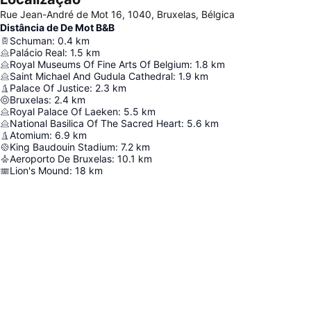
Rue Jean-André de Mot 16, 1040, Bruxelas, Bélgica
Distância de De Mot B&B
Schuman
:
0.4
km
Palácio Real
:
1.5
km
Royal Museums Of Fine Arts Of Belgium
:
1.8
km
Saint Michael And Gudula Cathedral
:
1.9
km
Palace Of Justice
:
2.3
km
Bruxelas
:
2.4
km
Royal Palace Of Laeken
:
5.5
km
National Basilica Of The Sacred Heart
:
5.6
km
Atomium
:
6.9
km
King Baudouin Stadium
:
7.2
km
Aeroporto De Bruxelas
:
10.1
km
Lion's Mound
:
18
km