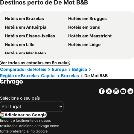
Destinos perto de De Mot B&B
Hotéis em Bruxelas
Hotéis em Brugges
Hotéis em Antuérpia
Hotéis em Gand
Hotéis em Elsene-Ixelles
Hotéis em Maastricht
Hotéis em Lille
Hotéis em Liège
Hotéis em Machelen
Ver todas as estadias em Bruxelas
Comparador de Hotéis
Europa
Bélgica
Região de Bruxelas-Capital
Bruxelas
De Mot B&B
Facebook
Twitter
Insta
Yo
Selecione o seu país
Adicionar no Google
Encontre facilmente os nossos
resultados: adicione o trivago como
fonte preferencial no Google.