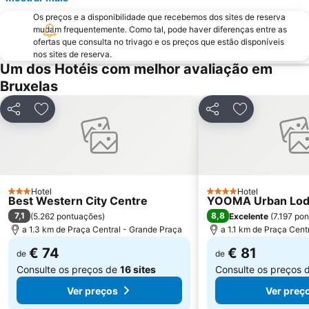
Grote Markt
Jeu de Balle Flea Market
Os preços e a disponibilidade que recebemos dos sites de reserva
Forest National
Provinciaal Domein de Gavers
mudam frequentemente. Como tal, pode haver diferenças entre as
Patria
Hoboken
ofertas que consulta no trivago e os preços que estão disponíveis
nos sites de reserva.
Flagey
Libertés
Um dos Hotéis com melhor avaliação em
Sablon
Rue des Bouchers - Beenhouwersstraat
Bruxelas
City2
Walibi Belgium
Partilhar
Adicionar aos favoritos
Partilhar
Adicionar aos
Provinciaal Recreatiedomein De Schorre
Deurne
Merksem
Parc Léopold
du Cinquantenaire
Matongue
King's Square
Solvay House
Hotel
Hotel
3 Estrelas
4 Estrelas
Best Western City Centre
YOOMA Urban Lo
Le Botanique
Palais de Justice
7,1
8,8
(
5.262 pontuações
)
Excelente
(
7.197 po
Manneken Pis
Nord
a 1.3 km de Praça Central - Grande Praça
a 1.1 km de Praça Cent
Bois de la Cambre
Leuven in Scene
€ 74
€ 81
de
de
Consulte os preços de
16 sites
Consulte os preços 
Ver preços
Ver preç