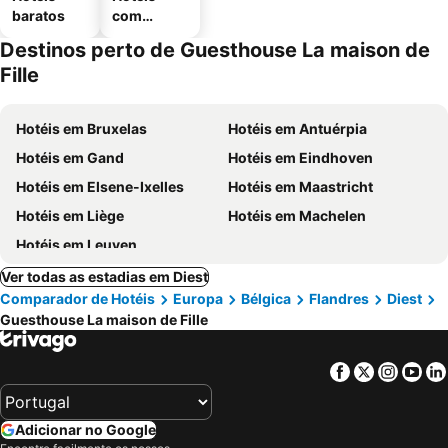
baratos
com
estaciona
Destinos perto de Guesthouse La maison de
mento
Fille
Hotéis em Bruxelas
Hotéis em Antuérpia
Hotéis em Gand
Hotéis em Eindhoven
Hotéis em Elsene-Ixelles
Hotéis em Maastricht
Hotéis em Liège
Hotéis em Machelen
Hotéis em Leuven
Ver todas as estadias em Diest
Comparador de Hotéis
Europa
Bélgica
Flandres
Diest
Guesthouse La maison de Fille
Facebook
Twitter
Insta
Yo
Adicionar no Google