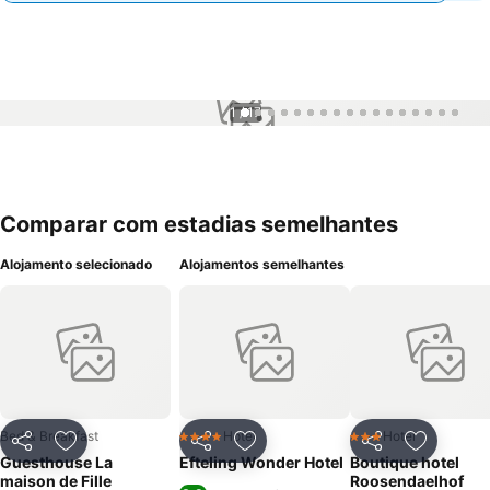
1 / 17
Comparar com estadias semelhantes
Alojamento selecionado
Alojamentos semelhantes
Bed & Breakfast
Hotel
Hotel
4 Estrelas
3 Estrelas
Partilhar
Adicionar aos favoritos
Partilhar
Adicionar aos favoritos
Partilhar
Adicionar
Guesthouse La
Efteling Wonder Hotel
Boutique hotel
maison de Fille
Roosendaelhof