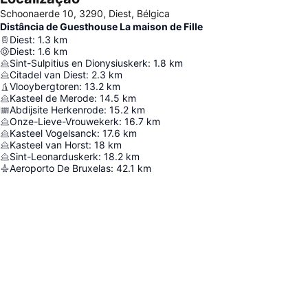
Schoonaerde 10, 3290, Diest, Bélgica
Distância de Guesthouse La maison de Fille
Diest
:
1.3
km
Diest
:
1.6
km
Sint-Sulpitius en Dionysiuskerk
:
1.8
km
Citadel van Diest
:
2.3
km
Vlooybergtoren
:
13.2
km
Kasteel de Merode
:
14.5
km
Abdijsite Herkenrode
:
15.2
km
Onze-Lieve-Vrouwekerk
:
16.7
km
Kasteel Vogelsanck
:
17.6
km
Kasteel van Horst
:
18
km
Sint-Leonarduskerk
:
18.2
km
Aeroporto De Bruxelas
:
42.1
km