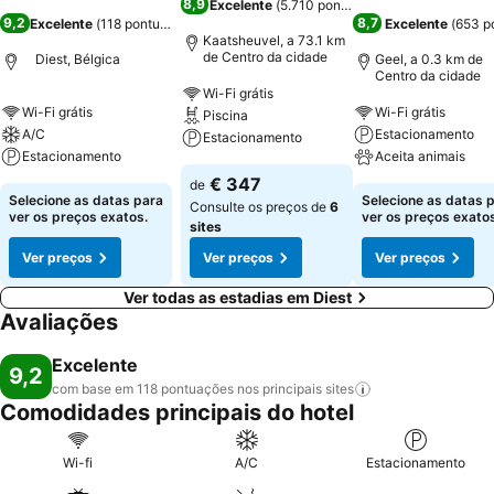
8,9
Excelente
(
5.710 pontuações
)
9,2
8,7
Excelente
(
118 pontuações
)
Excelente
(
653 p
Kaatsheuvel, a 73.1 km
de Centro da cidade
Diest, Bélgica
Geel, a 0.3 km de
Centro da cidade
Wi-Fi grátis
Wi-Fi grátis
Wi-Fi grátis
Piscina
A/C
Estacionamento
Estacionamento
Estacionamento
Aceita animais
€ 347
de
Selecione as datas para
Selecione as datas 
Consulte os preços de
6
ver os preços exatos.
ver os preços exatos
sites
Ver preços
Ver preços
Ver preços
Ver todas as estadias em Diest
Avaliações
Excelente
9,2
com base em 118 pontuações nos principais
sites
Comodidades principais do hotel
Wi-fi
A/C
Estacionamento