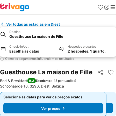
Favoritos
Iniciar
Me
Ver todas as estadias em Diest
Destino
Guesthouse La maison de Fille
Check-in/out
Hóspedes e quartos
Escolha as datas
2 hóspedes, 1 quarto.
Como os pagamentos influenciam os resultados
Guesthouse La maison de Fille
Partilhar
Ad
Bed & Breakfast
9,2
Excelente
(
118 pontuações
)
Schoonaerde 10, 3290, Diest, Bélgica
Selecione as datas para ver os preços exatos.
Selecione as datas para ver os preços exatos.
Ver preços
Ver preços