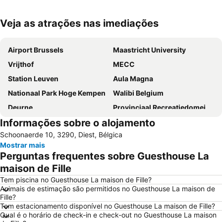
Veja as atrações nas imediações
Ampliar mapa
Airport Brussels
Maastricht University
Vrijthof
MECC
Station Leuven
Aula Magna
Nationaal Park Hoge Kempen
Walibi Belgium
Deurne
Provinciaal Recreatiedomein De Schorre
Informações sobre o alojamento
Rock Werchter
Domus
Schoonaerde 10, 3290, Diest, Bélgica
Leuven in Scene
Estação Ferroviária de Maastricht
Mostrar mais
Karting Genk
Aqualibi
Perguntas frequentes sobre Guesthouse La
Liège Airport
Berchem
maison de Fille
Tem piscina no Guesthouse La maison de Fille?
Animais de estimação são permitidos no Guesthouse La maison de
Fille?
Tem estacionamento disponível no Guesthouse La maison de Fille?
Qual é o horário de check-in e check-out no Guesthouse La maison