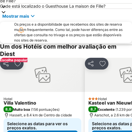
de Fille?
Onde está localizado o Guesthouse La maison de Fille?
Mostrar mais
Os preços e a disponibilidade que recebemos dos sites de reserva
mudam frequentemente. Como tal, pode haver diferenças entre as
ofertas que consulta no trivago e os preços que estão disponíveis
nos sites de reserva.
Um dos Hotéis com melhor avaliação em
Diest
Escolha popular
Partilhar
Adicionar aos favoritos
Partilhar
Adicionar aos
Hotel
Hotel
3 Estrelas
Villa Valentino
Kasteel van Nieuw
8,0
8,7
Muito boa
(
156 pontuações
)
Excelente
(
1.239 po
Hasselt, a 8.4 km de Centro da cidade
Aarschot, a 2.6 km de 
Selecione as datas para ver os
Selecione as datas 
preços exatos.
preços exatos.