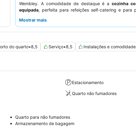
Wembley. A comodidade de destaque é a
cozinha 
equipada
, perfeita para refeições self-catering e para
despesas com alimentação. Os hóspedes elogiam consis
Mostrar mais
o
proprietário e os funcionários, que são prestativos e 
e a limpeza geral da propriedade. Para uma experi
tranquila, considere pedir um quarto virado para o jardim.
orto do quarto
•
8,5
Serviço
•
8,5
Instalações e comodidade
Estacionamento
Quarto não fumadores
Quarto para não fumadores
Armazenamento de bagagem