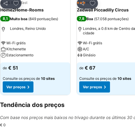
Adicionar aos favoritos
Adicionar aos favor
Bed & Breakfast
Hotel
3 Estrelas
Partilhar
Partilhar
Home2Home-Rooms
Zedwell Piccadilly Circus
8,1
7,8
Muito boa
(
849 pontuações
)
Boa
(
57.058 pontuações
)
Londres, Reino Unido
Londres, a 0.6 km de Centro d
cidade
Wi-Fi grátis
Wi-Fi grátis
Kitchenette
A/C
Estacionamento
Ginásio
€ 51
€ 67
de
de
Consulte os preços de
10 sites
Consulte os preços de
10 sites
Ver preços
Ver preços
Tendência dos preços
Com base nos preços mais baixos no trivago durante os últimos 30 
€ 0