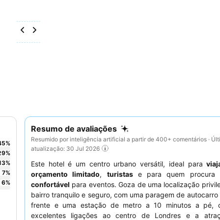
Resumo de avaliações
Resumido por inteligência artificial a partir de 400+ comentários · Úl
45
%
atualização: 30 Jul 2026
29
%
13
%
Este hotel é um centro urbano versátil, ideal para
via
7
%
orçamento limitado
,
turistas
e para quem procur
6
%
confortável
para eventos. Goza de uma localização privi
bairro tranquilo e seguro, com uma paragem de autocarr
frente e uma estação de metro a 10 minutos a pé, 
excelentes ligações ao centro de Londres e a atr