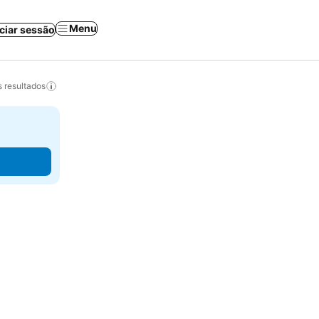
Menu
iciar sessão
 resultados