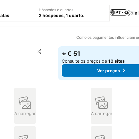
Hóspedes e quartos
PT · €
In
datas
2 hóspedes, 1 quarto.
Como os pagamentos influenciam os
Adicionar aos favoritos
€ 51
de
Partilhar
Consulte os preços de
10 sites
Ver preços
A carregar
A carregar