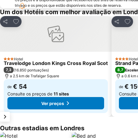
trivago e os preços que estão disponíveis nos sites de reserva.
Um dos Hotéis com melhor avaliação em Lond
Adicionar aos favoritos
Adici
Partilhar
Partilhar
Hotel
Hotel
3 Estrelas
4 Estrelas
Travelodge London Kings Cross Royal Scot
Strand P
7,3
8,7
(
16.850 pontuações
)
Excele
a 2.5 km de Trafalgar Square
a 0.6 km 
€ 54
€ 1
de
de
Consulte os preços de
11 sites
Consulte
Ver preços
Outras estadias em Londres