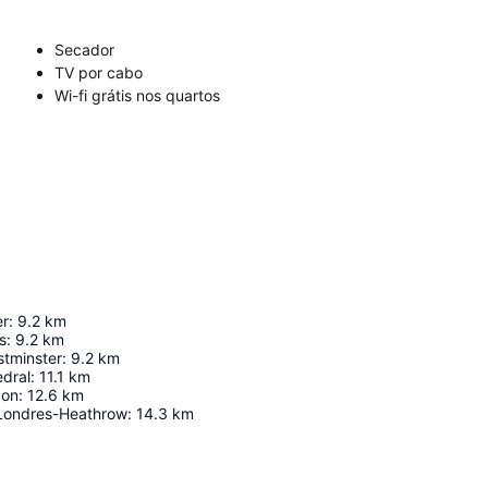
Secador
TV por cabo
Wi-fi grátis nos quartos
er
:
9.2
km
s
:
9.2
km
stminster
:
9.2
km
edral
:
11.1
km
don
:
12.6
km
Londres-Heathrow
:
14.3
km