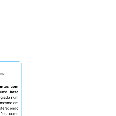
tima
jantes com
a uma
base
legiada num
o mesmo em
oferecendo
ações como