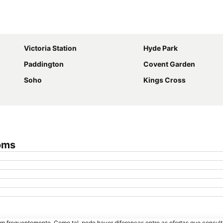
Ampliar mapa
Victoria Station
Hyde Park
Paddington
Covent Garden
Soho
Kings Cross
oms
m frequentemente. Como tal, pode haver diferenças entre as ofertas que consult