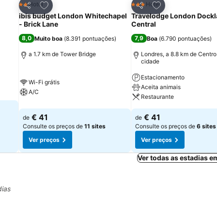
itos
Adicionar aos favoritos
Adicionar aos fav
Hotel
Hotel
2 Estrelas
3 Estrelas
Partilhar
Partilhar
ibis budget London Whitechapel
Travelodge London Dock
- Brick Lane
Central
8,0
7,9
Muito boa
(
8.391 pontuações
)
Boa
(
6.790 pontuações
)
a
a 1.7 km de Tower Bridge
Londres, a 8.8 km de Centro
cidade
Estacionamento
Wi-Fi grátis
Aceita animais
A/C
Restaurante
€ 41
€ 41
de
de
Consulte os preços de
11 sites
Consulte os preços de
6 sites
Ver preços
Ver preços
Ver todas as estadias 
dias