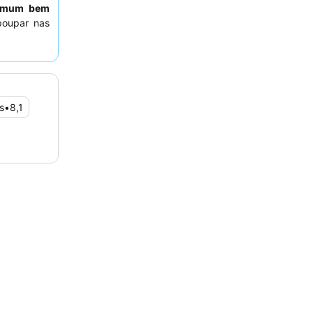
comum bem
 poupar nas
tentemente
atenciosos
,
ência mais
s
•
8,1