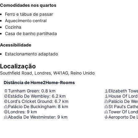
Comodidades nos quartos
Ferro e tábua de passar
Aquecimento central
Cozinha
Casa de banho partilhada
Acessibilidade
Estacionamento adaptado
Localização
Southfield Road, Londres, W41AG, Reino Unido
Distância de Home2Home-Rooms
Turnham Green
:
0.8
km
Elizabeth Tow
Estádio De Wembley
:
6.2
km
House Of Lord
Lord's Cricket Ground
:
6.7
km
Palácio De We
Palácio De Buckingham
:
8
km
St Paul's Cath
Londres
:
9
km
Tower Of Lon
Abadia De Westminster
:
9
km
Aeroporto De 