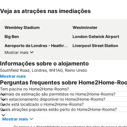
Veja as atrações nas imediações
Wembley Stadium
Westminster
Big Ben
London Gatwick Airport
Aeroporto de Londres - Heathrow
Liverpool Street Station
Mostrar mais
Informações sobre o alojamento
Southfield Road, Londres, W41AG, Reino Unido
Mostrar mais
Perguntas frequentes sobre Home2Home-Ro
Tem piscina no Home2Home-Rooms?
Animais de estimação são permitidos no Home2Home-Rooms?
Tem estacionamento disponível no Home2Home-Rooms?
Onde está localizado o Home2Home-Rooms?
Quais atrações populares estão perto do Home2Home-Rooms?
Mostrar mais
Os preços e a disponibilidade que recebemos dos sites de reserva muda