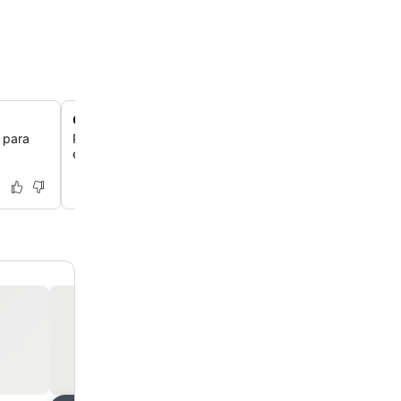
Cozinha compartilhada para hóspedes
s para
Prepare suas próprias refeições em uma cozinha comun
equipada, que oferece conveniência e um ambiente cas