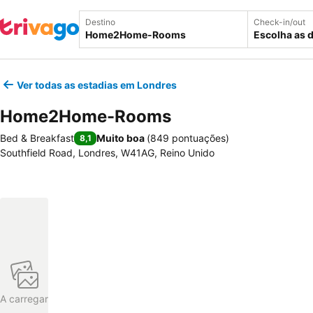
Destino
Check-in/out
Escolha as 
Ver todas as estadias em Londres
Home2Home-Rooms
Bed & Breakfast
Muito boa
(
849 pontuações
)
8,1
Southfield Road, Londres, W41AG, Reino Unido
A carregar