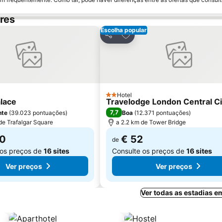
res
Escolha popular
onar aos favoritos
Adicionar aos favoritos
Partilhar
Hotel
2 Estrelas
alace
Travelodge London Central C
7,7
nte
(
39.023 pontuações
)
Boa
(
12.371 pontuações
)
de Trafalgar Square
a 2.2 km de Tower Bridge
50
€ 52
de
 os preços de
16 sites
Consulte os preços de
16 sites
Ver preços
Ver preços
Ver todas as estadias 