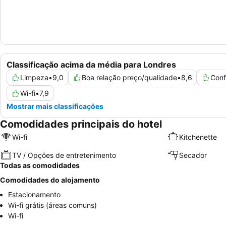
Classificação acima da média para Londres
Limpeza
•
9,0
Boa relação preço/qualidade
•
8,6
Conf
Wi-fi
•
7,9
Mostrar mais classificações
Comodidades principais do hotel
Wi-fi
Kitchenette
TV / Opções de entretenimento
Secador
Todas as comodidades
Comodidades do alojamento
Estacionamento
Wi-fi grátis (áreas comuns)
Wi-fi