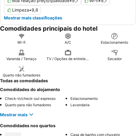
Boa relação preço/qualidade
•
9,7
Wi-fi
•
9,7
Limpeza
•
9,6
Mostrar mais classificações
Comodidades principais do hotel
Wi-fi
A/C
Estacionamento
Varanda / Terraço
TV / Opções de entretenimento
Secador
Quarto não fumadores
Todas as comodidades
Comodidades do alojamento
Check-in/check-out expresso
Estacionamento
Quarto para não fumadores
Lavandaria
Mostrar mais
Comodidades nos quartos
Casa de banho com chuveiro