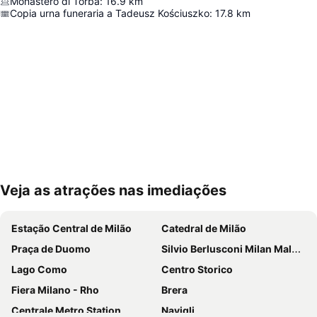
Monastero di Torba
:
16.9
km
Copia urna funeraria a Tadeusz Kościuszko
:
17.8
km
Veja as atrações nas imediações
Ampliar mapa
Estação Central de Milão
Catedral de Milão
Praça de Duomo
Silvio Berlusconi Milan Malpensa Airport
Lago Como
Centro Storico
Fiera Milano - Rho
Brera
Centrale Metro Station
Navigli