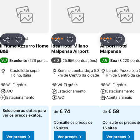
Bed & Breakfast
Hotel
Hotel
4 Estrelas
4 Estrelas
Partilhar
Adicionar aos favoritos
Partilhar
Adicionar aos favoritos
Partilhar
Adicionar
Il Fiume Azzurro Home
Idea Hotel Milano
Airport Hotel
B&B
Malpensa Airport
Malpensa
9,7
7,3
7,8
Excelente
(
276 pontuações
)
(
25.956 pontuações
)
Boa
(
8.220 pont
Castelletto sopra
Somma Lombardo, a 5.3
Lonate Pozzolo, a 
Ticino, Itália
km de Centro da cidade
km de Centro da c
Wi-Fi grátis
Wi-Fi grátis
Wi-Fi grátis
A/C
Estacionamento
Estacionamento
Estacionamento
A/C
Aceita animais
Ver preços
Ver preços
Ver preços
Selecione as datas para
€ 74
€ 59
de
de
ver os preços exatos.
Consulte os preços de
Consulte os preços d
15 sites
15 sites
Ver preços
Ver preços
Ver preços