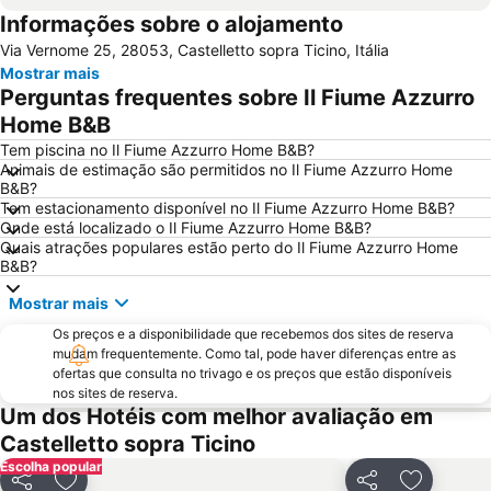
Informações sobre o alojamento
San Siro
Stazione Porta Garibaldi
Via Vernome 25, 28053, Castelletto sopra Ticino, Itália
Lampugnano Metro Station
San Siro Stadio Metro Station
Mostrar mais
Teatro alla Scala
Cadorna – Triennale Metro Station
Perguntas frequentes sobre Il Fiume Azzurro
Porta Garibaldi
Galeria Vittorio Emanuele II
Home B&B
Porto Como
Lampugnano
Tem piscina no Il Fiume Azzurro Home B&B?
Animais de estimação são permitidos no Il Fiume Azzurro Home
FieraMilano
Museo del Duomo di Milano
B&B?
Tem estacionamento disponível no Il Fiume Azzurro Home B&B?
Teatro Sociale Como
Garibaldi Metro Station
Onde está localizado o Il Fiume Azzurro Home B&B?
Teatro dal Verme
San Siro Ippodromo Metro Station
Quais atrações populares estão perto do Il Fiume Azzurro Home
B&B?
Bicocca
Via Montenapoleone
Mostrar mais
Castelo Sforzeco
Porta Genova
Os preços e a disponibilidade que recebemos dos sites de reserva
Bovisa
Zara Metro Station
mudam frequentemente. Como tal, pode haver diferenças entre as
Isola
Moscova Metro Station
ofertas que consulta no trivago e os preços que estão disponíveis
nos sites de reserva.
Duomo Metro Station
10 Corso Como
Um dos Hotéis com melhor avaliação em
via Alessandro Manzoni
Lago di Lugano
Castelletto sopra Ticino
Expo Milano
Sesto Marelli Metro Station
Escolha popular
Partilhar
Partilhar