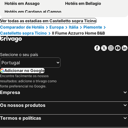
Hotéis em Assago
Hotéis em Bellagio
Hotéis em Cardano al Campo
Ver todas as estadias em Castelletto sopra Ticino
Comparador de Hotéis
Europa
Itália
Piemonte
Castelletto sopra Ticino
Il Fiume Azzurro Home B&B
Facebook
Twitter
Insta
Yo
Selecione o seu país
Adicionar no Google
Encontre facilmente os nossos
resultados: adicione o trivago como
fonte preferencial no Google.
Empresa
Os nossos produtos
Termos e políticas