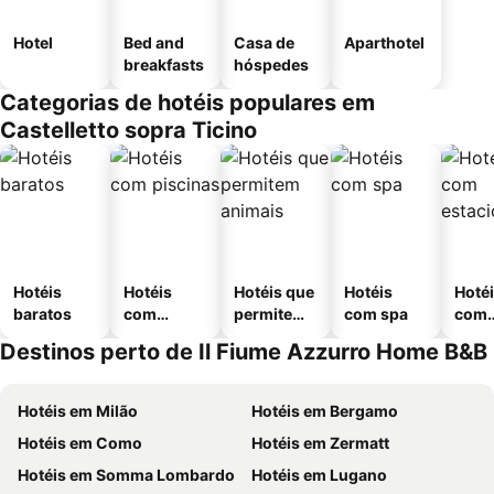
Hotel
Bed and
Casa de
Aparthotel
breakfasts
hóspedes
Categorias de hotéis populares em
Castelletto sopra Ticino
Hotéis
Hotéis
Hotéis que
Hotéis
Hoté
baratos
com
permitem
com spa
com
piscinas
animais
esta
Destinos perto de Il Fiume Azzurro Home B&B
ment
Hotéis em Milão
Hotéis em Bergamo
Hotéis em Como
Hotéis em Zermatt
Hotéis em Somma Lombardo
Hotéis em Lugano