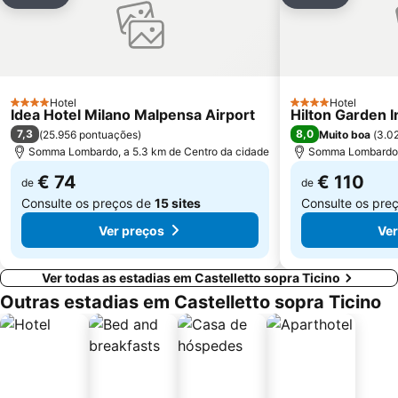
Adicionar aos favoritos
Adicionar
Porto di Stresa
Navigli District
Maciachini Metro Station
Centro Direzionale di Milano
Piazza della Scala
Pero Metro Station
Comasina
Stadio Giuseppe Meazza
Hotel
Hotel
Lorenteggio-Giambellino
Pombia Safaripark
4 Estrelas
4 Estrelas
Idea Hotel Milano Malpensa Airport
Hilton Garden 
7,3
8,0
(
25.956 pontuações
)
Muito boa
(
3.0
Somma Lombardo, a 5.3 km de Centro da cidade
Somma Lombardo, 
€ 74
€ 110
de
de
Consulte os preços de
15 sites
Consulte os pre
Ver preços
Ver
Ver todas as estadias em Castelletto sopra Ticino
Outras estadias em Castelletto sopra Ticino