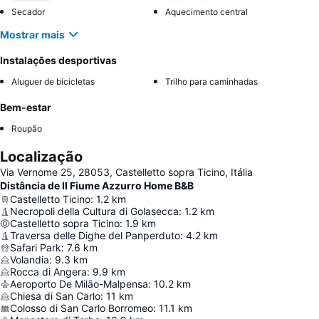
Secador
Aquecimento central
Mostrar mais
Instalações desportivas
Aluguer de bicicletas
Trilho para caminhadas
Bem-estar
Roupão
Localização
Via Vernome 25, 28053, Castelletto sopra Ticino, Itália
Distância de Il Fiume Azzurro Home B&B
Castelletto Ticino
:
1.2
km
Necropoli della Cultura di Golasecca
:
1.2
km
Castelletto sopra Ticino
:
1.9
km
Traversa delle Dighe del Panperduto
:
4.2
km
Safari Park
:
7.6
km
Volandia
:
9.3
km
Rocca di Angera
:
9.9
km
Aeroporto De Milão-Malpensa
:
10.2
km
Chiesa di San Carlo
:
11
km
Colosso di San Carlo Borromeo
:
11.1
km