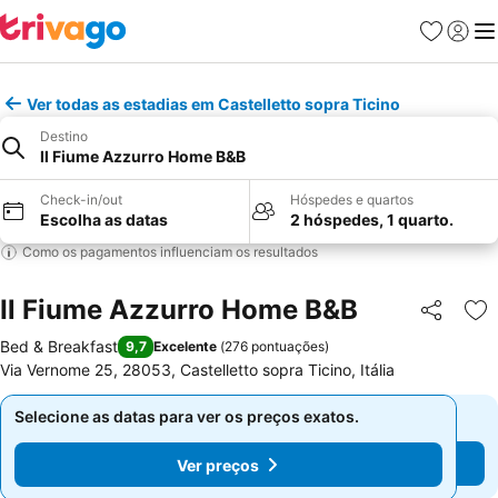
Favoritos
Iniciar
Me
Ver todas as estadias em Castelletto sopra Ticino
Destino
Il Fiume Azzurro Home B&B
Check-in/out
Hóspedes e quartos
Escolha as datas
2 hóspedes, 1 quarto.
Como os pagamentos influenciam os resultados
Il Fiume Azzurro Home B&B
Partilhar
Ad
Bed & Breakfast
9,7
Excelente
(
276 pontuações
)
Via Vernome 25, 28053, Castelletto sopra Ticino, Itália
Selecione as datas para ver os preços exatos.
Selecione as datas para ver os preços exatos.
Ver preços
Ver preços