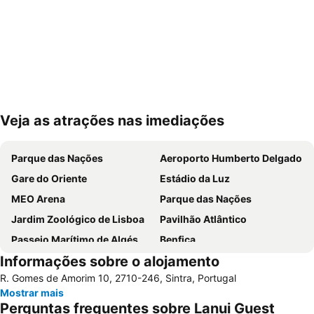
Veja as atrações nas imediações
Ampliar mapa
Parque das Nações
Aeroporto Humberto Delgado
Gare do Oriente
Estádio da Luz
MEO Arena
Parque das Nações
Jardim Zoológico de Lisboa
Pavilhão Atlântico
Passeio Marítimo de Algés
Benfica
Informações sobre o alojamento
Praias de Santa Cruz
Baixa de Lisboa
R. Gomes de Amorim 10, 2710-246, Sintra, Portugal
Parque Eduardo VII
Praça de Touros de Campo Pequeno
Mostrar mais
Praia das Azenhas do Mar
Estação de Caminhos de Ferro de Sete Rios
Perguntas frequentes sobre Lanui Guest