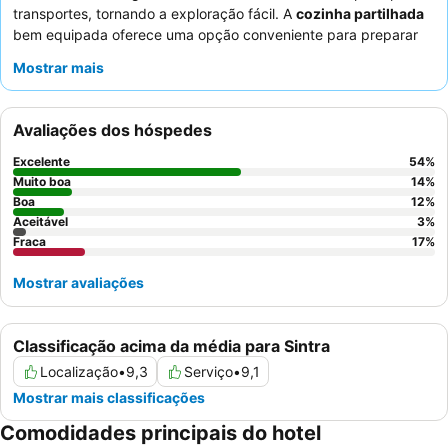
transportes, tornando a exploração fácil. A
cozinha partilhada
bem equipada oferece uma opção conveniente para preparar
refeições, complementando as ofertas de
pequeno-almoço
Mostrar mais
consistentemente elogiadas, generosas e variadas. Os
hóspedes destacam consistentemente o
staff atencioso e
simpático
que garante uma experiência acolhedora e tranquila,
Avaliações dos hóspedes
mesmo com o sistema de auto check-in. Para a melhor
experiência, considere pedir um quarto com
vista para o
Excelente
54
%
castelo
para um toque extra de magia.
Muito boa
14
%
Boa
12
%
Aceitável
3
%
Fraca
17
%
Mostrar avaliações
Classificação acima da média para Sintra
Localização
•
9,3
Serviço
•
9,1
Mostrar mais classificações
Comodidades principais do hotel