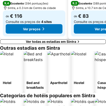
9,4
9,2
Excelente
(
394 pontuações
)
Excelente
(
389 pont
Pavilhão Multiusos de Odivelas
Parque Natural Sintra-Cascais
Sintra, a 0.3 km de Centro da cidade
Sintra, a 10.7 km de C
€ 116
€ 83
de
de
Consulte os preços de
4 sites
Consulte os preços 
Ver preços
Ver pr
Ver todas as estadias em Sintra
Outras estadias em Sintra
Hotel
Bed and
Aparthotel
Hostel
Casa
breakfasts
hósp
Categorias de hotéis populares em Sintra