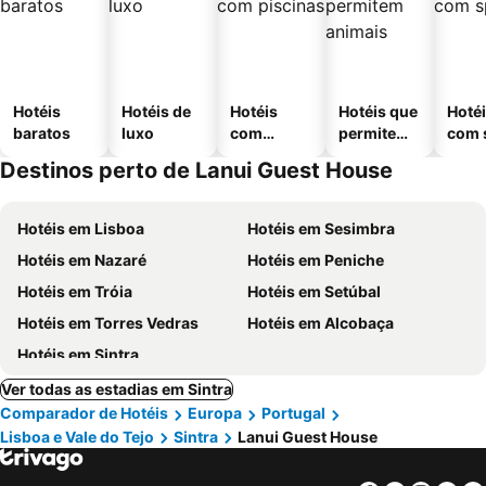
Hotéis
Hotéis de
Hotéis
Hotéis que
Hoté
baratos
luxo
com
permitem
com 
piscinas
animais
Destinos perto de Lanui Guest House
Hotéis em Lisboa
Hotéis em Sesimbra
Hotéis em Nazaré
Hotéis em Peniche
Hotéis em Tróia
Hotéis em Setúbal
Hotéis em Torres Vedras
Hotéis em Alcobaça
Hotéis em Sintra
Ver todas as estadias em Sintra
Comparador de Hotéis
Europa
Portugal
Lisboa e Vale do Tejo
Sintra
Lanui Guest House