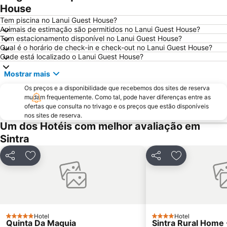
Belém
Avenida da Liberdade
House
Marquês de Pombal
Estádio do Restelo
Tem piscina no Lanui Guest House?
Animais de estimação são permitidos no Lanui Guest House?
Praia das Maçãs
Fonte da Telha
Tem estacionamento disponível no Lanui Guest House?
Qual é o horário de check-in e check-out no Lanui Guest House?
Praia da Ericeira
Parque Natural da Arrabida
Onde está localizado o Lanui Guest House?
Campo Grande
Lagoa de Albufeira
Mostrar mais
do Ouro Sesimbra
Alcântara
Os preços e a disponibilidade que recebemos dos sites de reserva
Oceanário de Lisboa
Praia da Caparica
mudam frequentemente. Como tal, pode haver diferenças entre as
ofertas que consulta no trivago e os preços que estão disponíveis
Chiado
Fundaçao Champalimaud
nos sites de reserva.
Alvalade
Praça do Rossio
Um dos Hotéis com melhor avaliação em
Sintra
Gare do Oriente
Centro Comercial Vasco da Gama
Centro Colombo
Estádio José Alvalade
Partilhar
Adicionar aos favoritos
Partilhar
Adicionar aos
Wonderland Lisboa
Algés Beach
Lumiar
Coliseu dos Recreios
Praia da Ribeira do Cavalo
Monumento Comemorativo da Batalha do Vimeiro
Telheiras
Praça do Comércio
Hotel
Hotel
5 Estrelas
4 Estrelas
Quinta Da Maquia
Sintra Rural Home 
Bairro Alto
KidZania