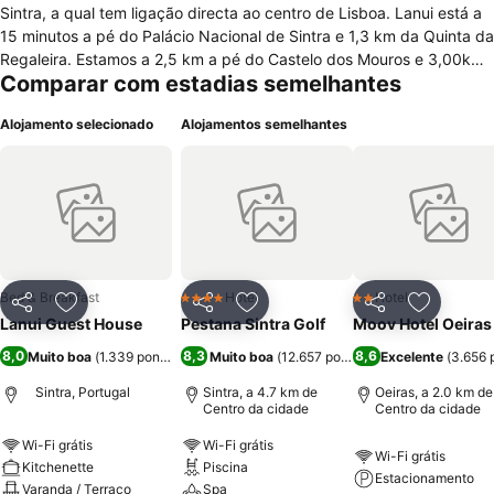
Sintra, a qual tem ligação directa ao centro de Lisboa. Lanui está a
15 minutos a pé do Palácio Nacional de Sintra e 1,3 km da Quinta da
Regaleira. Estamos a 2,5 km a pé do Castelo dos Mouros e 3,00km
Comparar com estadias semelhantes
do Palácio da Pena. Todos os quartos são aquecidos, sendo um dos
quais suite com wc privado, e os restantes com wc partilhado. Há
Alojamento selecionado
Alojamentos semelhantes
acesso wi-fi em toda a propriedade. Há uma cozinha à disposição
onde os hóspedes podem preparar as suas refeições. Servimos
pequeno almoço. O aeroporto de Lisboa fica a 28km.
Bed & Breakfast
Hotel
Hotel
4 Estrelas
2 Estrelas
Partilhar
Adicionar aos favoritos
Partilhar
Adicionar aos favoritos
Partilhar
Adicionar
Lanui Guest House
Pestana Sintra Golf
Moov Hotel Oeiras
8,0
8,3
8,6
Muito boa
(
1.339 pontuações
Muito boa
)
(
12.657 pontuações
Excelente
)
(
3.656 
Sintra, Portugal
Sintra, a 4.7 km de
Oeiras, a 2.0 km de
Centro da cidade
Centro da cidade
Wi-Fi grátis
Wi-Fi grátis
Wi-Fi grátis
Kitchenette
Piscina
Estacionamento
Varanda / Terraço
Spa