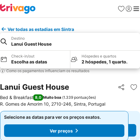
Favoritos
Iniciar
Me
Ver todas as estadias em Sintra
Destino
Lanui Guest House
Check-in/out
Hóspedes e quartos
Escolha as datas
2 hóspedes, 1 quarto.
Como os pagamentos influenciam os resultados
Lanui Guest House
Partilhar
Ad
Bed & Breakfast
8,0
Muito boa
(
1.339 pontuações
)
R. Gomes de Amorim 10, 2710-246, Sintra, Portugal
Selecione as datas para ver os preços exatos.
Selecione as datas para ver os preços exatos.
Ver preços
Ver preços