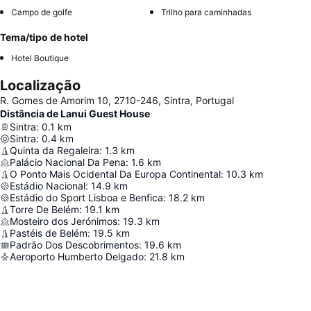
Campo de golfe
Trilho para caminhadas
Tema/tipo de hotel
Hotel Boutique
Localização
R. Gomes de Amorim 10, 2710-246, Sintra, Portugal
Distância de Lanui Guest House
Sintra
:
0.1
km
Sintra
:
0.4
km
Quinta da Regaleira
:
1.3
km
Palácio Nacional Da Pena
:
1.6
km
O Ponto Mais Ocidental Da Europa Continental
:
10.3
km
Estádio Nacional
:
14.9
km
Estádio do Sport Lisboa e Benfica
:
18.2
km
Torre De Belém
:
19.1
km
Mosteiro dos Jerónimos
:
19.3
km
Pastéis de Belém
:
19.5
km
Padrão Dos Descobrimentos
:
19.6
km
Aeroporto Humberto Delgado
:
21.8
km