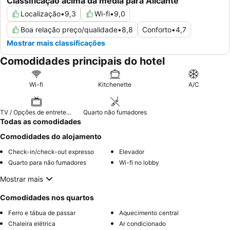
Classificação acima da média para Alicante
Localização
•
9,3
Wi-fi
•
9,0
Boa relação preço/qualidade
•
8,8
Conforto
•
4,7
Mostrar mais classificações
Comodidades principais do hotel
Wi-fi
Kitchenette
A/C
TV / Opções de entretenimento
Quarto não fumadores
Todas as comodidades
Comodidades do alojamento
Check-in/check-out expresso
Elevador
Quarto para não fumadores
Wi-fi no lobby
Mostrar mais
Comodidades nos quartos
Ferro e tábua de passar
Aquecimento central
Chaleira elétrica
Ar condicionado