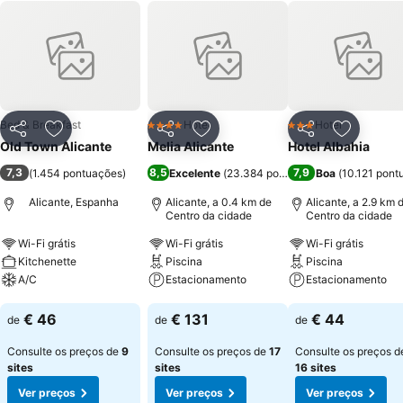
Bed & Breakfast
Hotel
Hotel
4 Estrelas
3 Estrelas
Partilhar
Adicionar aos favoritos
Partilhar
Adicionar aos favoritos
Partilhar
Adicionar
Old Town Alicante
Melia Alicante
Hotel Albahia
7,3
8,5
7,9
(
1.454 pontuações
)
Excelente
(
23.384 pontuações
Boa
)
(
10.121 pont
Alicante, Espanha
Alicante, a 0.4 km de
Alicante, a 2.9 km 
Centro da cidade
Centro da cidade
Wi-Fi grátis
Wi-Fi grátis
Wi-Fi grátis
Kitchenette
Piscina
Piscina
A/C
Estacionamento
Estacionamento
Ver preços
Ver preços
Ver preços
€ 46
€ 131
€ 44
de
de
de
Consulte os preços de
9
Consulte os preços de
17
Consulte os preços d
sites
sites
16 sites
Ver preços
Ver preços
Ver preços