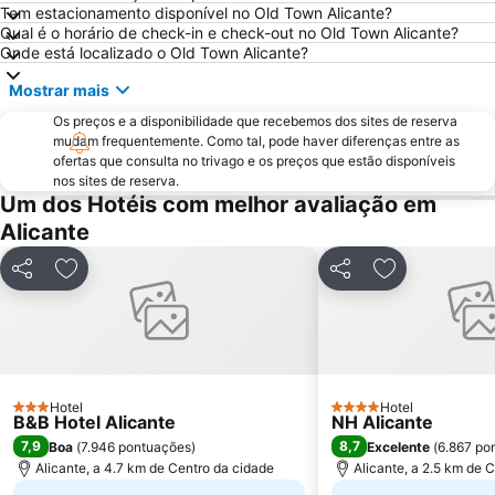
Avenida Jaime I
Centro
Tem estacionamento disponível no Old Town Alicante?
Qual é o horário de check-in e check-out no Old Town Alicante?
Aqua Natura
Comunidad Valenciana day
Onde está localizado o Old Town Alicante?
Gran Playa
Varadero
Mostrar mais
Isla de Tabarca
Estación de Autobuses de Alicante
Os preços e a disponibilidade que recebemos dos sites de reserva
Raco de Loix
Torrellano
mudam frequentemente. Como tal, pode haver diferenças entre as
ofertas que consulta no trivago e os preços que estão disponíveis
Ermita de Sanz
Casino Mediterráneo
nos sites de reserva.
Campoamor
Parc d'Elx
Um dos Hotéis com melhor avaliação em
Alicante
Mercado
Plaza de Toros de Alicante
Cala Mal Pas
Albufereta
Partilhar
Adicionar aos favoritos
Partilhar
Adicionar aos
Arenals del Sol
El Cisne
Foietes
de l'Albir
El Carabassi
de La Mata
Estación de tren FGV
Terra Natura
Hotel
Hotel
3 Estrelas
4 Estrelas
B&B Hotel Alicante
Calas Santa Pola del Este
Levante
NH Alicante
7,9
8,7
Boa
(
7.946 pontuações
)
Excelente
(
6.867 po
Balcony of the Mediterranean
Punta Prima
Alicante, a 4.7 km de Centro da cidade
Alicante, a 2.5 km de 