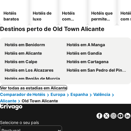
Hotéis
Hotéis de
Hotéis
Hotéis que
Hoté
baratos
luxo
com
permitem
com 
piscinas
animais
Destinos perto de Old Town Alicante
Hotéis em Benidorm
Hotéis em A Manga
Hotéis em Alicante
Hotéis em Gandia
Hotéis em Calpe
Hotéis em Cartagena
Hotéis em Los Alcazares
Hotéis em San Pedro del Pinatar
Hotéis em Região de Murcia
Ver todas as estadias em Alicante
Comparador de Hotéis
Europa
Espanha
Valência
Alicante
Old Town Alicante
Facebook
Twitter
Insta
Yo
Selecione o seu país