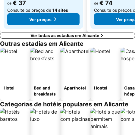
€ 37
€ 74
de
de
Consulte os preços de
14 sites
Consulte os preços 
Ver preços
Ver preç
Ver todas as estadias em Alicante
Outras estadias em Alicante
Hotel
Bed and
Aparthotel
Hostel
Casa
breakfasts
hósp
Categorias de hotéis populares em Alicante