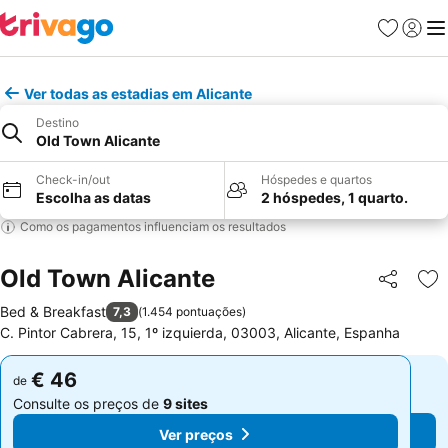
Favoritos
Iniciar
Me
Ver todas as estadias em Alicante
Destino
Old Town Alicante
Check-in/out
Hóspedes e quartos
Escolha as datas
2 hóspedes, 1 quarto.
Como os pagamentos influenciam os resultados
Old Town Alicante
Partilhar
Ad
Bed & Breakfast
7,3
(
1.454 pontuações
)
C. Pintor Cabrera, 15, 1º izquierda, 03003, Alicante, Espanha
€ 46
€ 46
de
de
Consulte os preços de
9 sites
Consulte os preços de
9 sites
Ver preços
Ver preços