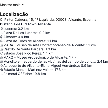
Mostrar mais
Localização
C. Pintor Cabrera, 15, 1º izquierda, 03003, Alicante, Espanha
Distância de Old Town Alicante
Luceros
:
0.2
km
Plaza De Los Luceros
:
0.2
km
Alicante
:
0.9
km
Plaza de Toros de Alicante
:
1.1
km
MACA - Museo de Arte Contemporáneo de Alicante
:
1.1
km
Castillo De Santa Bárbara
:
1.3
km
Estadio José Rico Pérez
:
1.4
km
MARQ - Museo Arqueológico de Alicante
:
1.7
km
Monolito en recuerdo de las victimas del campo de concentración de Los Almendros
:
2.4
km
Aeropuerto de Alicante-Elche Miguel Hernández
:
8.9
km
Estadio Manuel Martínez Valero
:
17.3
km
Palmeral Of Elche
:
19.8
km