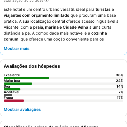
atualização: 30 Jul 2026
Este hotel é um centro urbano versátil, ideal para
turistas
e
viajantes com orçamento limitado
que procuram uma base
prática. A sua localização central oferece acesso inigualável a
Alicante, com a
praia, marina e Cidade Velha
a uma curta
distância a pé. A comodidade mais notável é a
cozinha
comum
, que oferece uma opção conveniente para os
hóspedes, apesar de algumas limitações no equipamento. Os
Mostrar mais
hóspedes elogiam consistentemente os
funcionários
simpáticos e prestativos
, particularmente a equipa da receção,
pelo seu serviço atencioso. Para uma experiência mais tranquila,
Avaliações dos hóspedes
os hóspedes devem solicitar um quarto virado para o quintal.
Excelente
38
%
Muito boa
24
%
Boa
14
%
Aceitável
7
%
Fraca
17
%
Mostrar avaliações