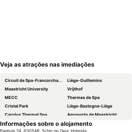
Veja as atrações nas imediações
Ampliar mapa
Circuit de Spa-Francorchamps
Liège-Guillemins
Maastricht University
Vrijthof
MECC
Thermes de Spa
Cristal Park
Liège-Bastogne-Liège
Carolus Thermal Spa
Aeroporto de Maastricht
Informações sobre o alojamento
Nationaal Park Hoge Kempen
Estação Ferroviária de Maastricht
Panhuis 24, 6305AR, Schin op Geul, Holanda
One and Only
City Centre