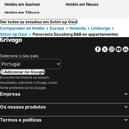
Hotéis em Aachen
Hotéis em Neuss
Hotéis em Tilburg
Ver todas as estadias em Schin op Geul
Comparador de Hotéis
Europa
Holanda
Limburgo
Schin op Geul
Panorama Sousberg B&B en appartementen
Facebook
Twitter
Insta
Yo
Selecione o seu país
Adicionar no Google
Encontre facilmente os nossos
resultados: adicione o trivago como
fonte preferencial no Google.
Empresa
Os nossos produtos
Termos e políticas