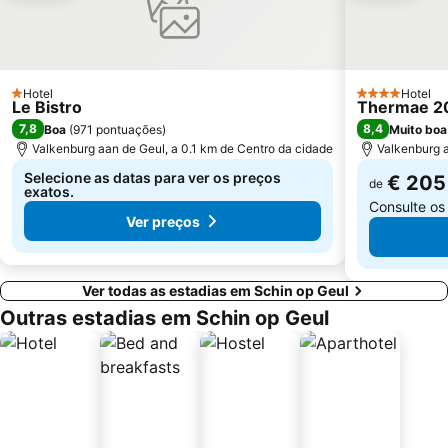
Hotel
Hotel
1 Estrelas
4 Estrelas
Le Bistro
Thermae 2
7,8
8,4
Boa
(
971 pontuações
)
Muito boa
Valkenburg aan de Geul, a 0.1 km de Centro da cidade
Valkenburg a
Selecione as datas para ver os preços
€ 205
de
exatos.
Consulte os
Ver preços
Ver todas as estadias em Schin op Geul
Outras estadias em Schin op Geul