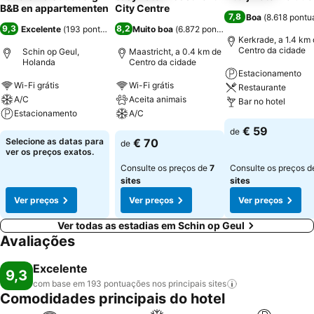
B&B en appartementen
City Centre
7,8
Boa
(
8.618 pontu
9,3
8,2
Excelente
(
193 pontuações
)
Muito boa
(
6.872 pontuações
)
Kerkrade, a 1.4 km
Centro da cidade
Schin op Geul,
Maastricht, a 0.4 km de
Holanda
Centro da cidade
Estacionamento
Wi-Fi grátis
Wi-Fi grátis
Restaurante
A/C
Aceita animais
Bar no hotel
Estacionamento
A/C
€ 59
de
Selecione as datas para
€ 70
de
ver os preços exatos.
Consulte os preços de
7
Consulte os preços 
sites
sites
Ver preços
Ver preços
Ver preços
Ver todas as estadias em Schin op Geul
Avaliações
Excelente
9,3
com base em 193 pontuações nos principais
sites
Comodidades principais do hotel