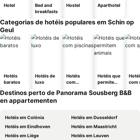
Hotel
Bed and
Hostel
Aparthotel
breakfasts
Categorias de hotéis populares em Schin op
Geul
Hotéis
Hotéis de
Hotéis
Hotéis que
Hoté
baratos
luxo
com
permitem
com 
piscinas
animais
Destinos perto de Panorama Sousberg B&B
en appartementen
Hotéis em Colónia
Hotéis em Dusseldorf
Hotéis em Eindhoven
Hotéis em Maastricht
Hotéis em Liège
Hotéis em Leuven