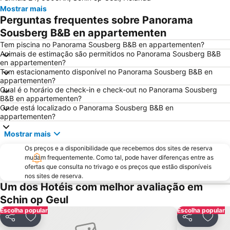
Mostrar mais
Aachen Central Railway Station
Marché de Noël d'Aix-la-Chapelle
Perguntas frequentes sobre Panorama
Salon Vert Bleu Soleil
Sart
Sousberg B&B en appartementen
Nederlands Mijnmuseum
Karibik
Tem piscina no Panorama Sousberg B&B en appartementen?
Animais de estimação são permitidos no Panorama Sousberg B&B
Eurogress Aachen
Rothe Erde
en appartementen?
Tem estacionamento disponível no Panorama Sousberg B&B en
Merzbrück Airport
Karting Genk
appartementen?
Habitat
Liège Airport
Qual é o horário de check-in e check-out no Panorama Sousberg
B&B en appartementen?
Station Roermond
Mandarin
Onde está localizado o Panorama Sousberg B&B en
appartementen?
Mostrar mais
Os preços e a disponibilidade que recebemos dos sites de reserva
mudam frequentemente. Como tal, pode haver diferenças entre as
ofertas que consulta no trivago e os preços que estão disponíveis
nos sites de reserva.
Um dos Hotéis com melhor avaliação em
Schin op Geul
Escolha popular
Escolha popular
Partilhar
Adicionar aos favoritos
Partilhar
Adici