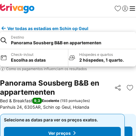
Favoritos
Iniciar
Me
Ver todas as estadias em Schin op Geul
Destino
Panorama Sousberg B&B en appartementen
Check-in/out
Hóspedes e quartos
Escolha as datas
2 hóspedes, 1 quarto.
Como os pagamentos influenciam os resultados
Panorama Sousberg B&B en
appartementen
Partilhar
Ad
Bed & Breakfast
9,3
Excelente
(
193 pontuações
)
Panhuis 24, 6305AR, Schin op Geul, Holanda
Selecione as datas para ver os preços exatos.
Selecione as datas para ver os preços exatos.
Ver preços
Ver preços