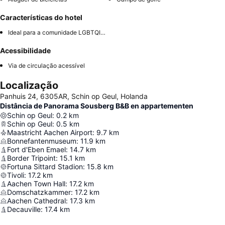
Características do hotel
Ideal para a comunidade LGBTQIA+
Acessibilidade
Via de circulação acessível
Localização
Panhuis 24, 6305AR, Schin op Geul, Holanda
Distância de Panorama Sousberg B&B en appartementen
Schin op Geul
:
0.2
km
Schin op Geul
:
0.5
km
Maastricht Aachen Airport
:
9.7
km
Bonnefantenmuseum
:
11.9
km
Fort d'Eben Emael
:
14.7
km
Border Tripoint
:
15.1
km
Fortuna Sittard Stadion
:
15.8
km
Tivoli
:
17.2
km
Aachen Town Hall
:
17.2
km
Domschatzkammer
:
17.2
km
Aachen Cathedral
:
17.3
km
Decauville
:
17.4
km