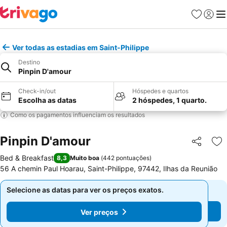
Favoritos
Iniciar
Me
Ver todas as estadias em Saint-Philippe
Destino
Pinpin D'amour
Check-in/out
Hóspedes e quartos
Escolha as datas
2 hóspedes, 1 quarto.
Como os pagamentos influenciam os resultados
Pinpin D'amour
Partilhar
Ad
Bed & Breakfast
8,3
Muito boa
(
442 pontuações
)
56 A chemin Paul Hoarau, Saint-Philippe, 97442, Ilhas da Reunião
Selecione as datas para ver os preços exatos.
Selecione as datas para ver os preços exatos.
Ver preços
Ver preços