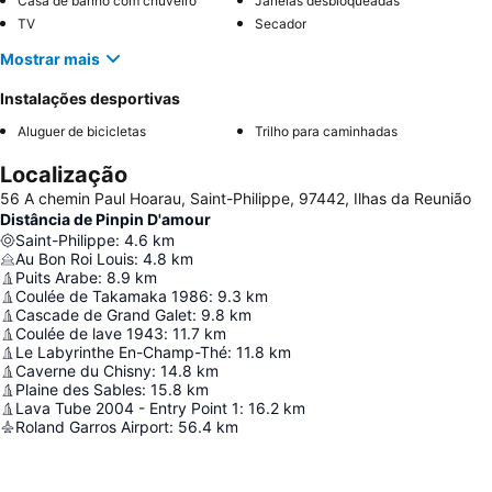
Casa de banho com chuveiro
Janelas desbloqueadas
TV
Secador
Mostrar mais
Instalações desportivas
Aluguer de bicicletas
Trilho para caminhadas
Localização
56 A chemin Paul Hoarau, Saint-Philippe, 97442, Ilhas da Reunião
Distância de Pinpin D'amour
Saint-Philippe
:
4.6
km
Au Bon Roi Louis
:
4.8
km
Puits Arabe
:
8.9
km
Coulée de Takamaka 1986
:
9.3
km
Cascade de Grand Galet
:
9.8
km
Coulée de lave 1943
:
11.7
km
Le Labyrinthe En-Champ-Thé
:
11.8
km
Caverne du Chisny
:
14.8
km
Plaine des Sables
:
15.8
km
Lava Tube 2004 - Entry Point 1
:
16.2
km
Roland Garros Airport
:
56.4
km