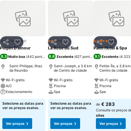
Bed & Breakfast
Hotel
Hotel
2 Estrelas
5 Estrelas
Partilhar
Adicionar aos favoritos
Partilhar
Adicionar aos favoritos
Partilhar
Adicionar
Pinpin D'amour
La Rose du Sud
Palm Hotel & Spa
8,3
8,8
9,1
Muito boa
(
442 pontuações
)
Excelente
(
627 pontuações
)
Excelente
(
4.323
Saint-Philippe, Ilhas
Saint-Joseph, a 3.6 km
Petite-Île, a 3.8 km
da Reunião
de Centro da cidade
Centro da cidade
Wi-Fi grátis
Wi-Fi grátis
Wi-Fi grátis
A/C
Piscina
Piscina
Estacionamento
Spa
Spa
Selecione as datas para
Selecione as datas para
€ 283
de
ver os preços exatos.
ver os preços exatos.
Consulte os preços 
sites
Ver preços
Ver preços
Ver preços