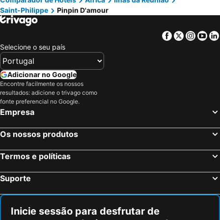
Saint-Philippe
Pinpin D'amour
Facebook
Twitter
Insta
Yo
Selecione o seu país
Adicionar no Google
Encontre facilmente os nossos
resultados: adicione o trivago como
fonte preferencial no Google.
Empresa
Os nossos produtos
Termos e políticas
Suporte
Inicie sessão para desfrutar de