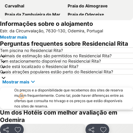
Carvalhal
Praia do Almograve
Praia da Zambujeira do Mar
Praia de Odeceixe
Informações sobre o alojamento
Praia da Arrifana
Baiona Beach
Estr. da Circunvalação, 7630-130, Odemira, Portugal
do Monte Clérigo
Praia das Furnas
Mostrar mais
Ilha do Pessegueiro Beach
da Samoqueira
Perguntas frequentes sobre Residencial Rita
Praia da Samouqueira
Cascatas de Vila Nova de Milfontes
Tem piscina no Residencial Rita?
Animais de estimação são permitidos no Residencial Rita?
Jardim Publico de Porto Covo
Igreja Matriz de Algoz
Tem estacionamento disponível no Residencial Rita?
do Malhão
Barragem de Santa-Clara-a-Velha
Onde está localizado o Residencial Rita?
Quais atrações populares estão perto do Residencial Rita?
Moinho de Vento da Longueira
da Bordeira
Mostrar mais
Vasco da Gama
Cabo Sardão
Os preços e a disponibilidade que recebemos dos sites de reserva
Praia de Vale Figueiras
da Amália
mudam frequentemente. Como tal, pode haver diferenças entre as
Cavaleiro Beach
Forte de São Clemente - Milfontes
ofertas que consulta no trivago e os preços que estão disponíveis
nos sites de reserva.
Dos Buizinhos
de Amoreira
Um dos Hotéis com melhor avaliação em
Alteirinhos
do Farol
Odemira
Povoado das Mesas do Castelinho
Igreja Matriz de Santiago do Cacém
Partilhar
Adicionar aos favoritos
Partilhar
Adicionar aos