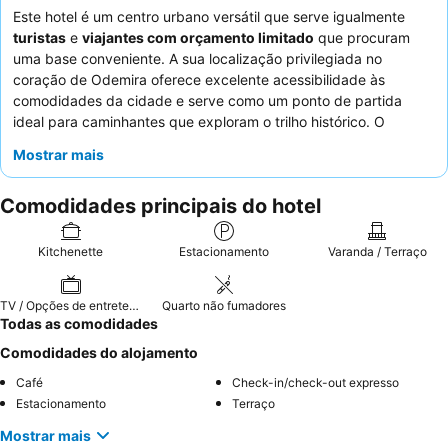
Este hotel é um centro urbano versátil que serve igualmente
turistas
e
viajantes com orçamento limitado
que procuram
uma base conveniente. A sua localização privilegiada no
coração de Odemira oferece excelente acessibilidade às
comodidades da cidade e serve como um ponto de partida
ideal para caminhantes que exploram o trilho histórico. O
principal diferencial da propriedade é o seu
estacionamento na
Mostrar mais
rua
prontamente disponível, adicionando uma conveniência
significativa para os hóspedes. Os hóspedes elogiam
Comodidades principais do hotel
consistentemente a simpatia do
staff
e o pequeno-almoço,
muitas vezes descrito como bom e variado, com uma seleção
completa. Para uma estadia mais tranquila, os hóspedes devem
Kitchenette
Estacionamento
Varanda / Terraço
considerar solicitar um quarto que não esteja virado para a rua.
TV / Opções de entretenimento
Quarto não fumadores
Todas as comodidades
Comodidades do alojamento
Café
Check-in/check-out expresso
Estacionamento
Terraço
Mostrar mais