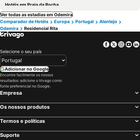
Hotéis em Praia da Rocha
Ver todas as estadias em Odemira
Comparador de Hotéis
Europa
Portugal
Alentejo
Odemira
Residencial Rita
Facebook
Twitter
Insta
Yo
Selecione o seu país
Adicionar no Google
Encontre facilmente os nossos
resultados: adicione o trivago como
fonte preferencial no Google.
Empresa
Os nossos produtos
Termos e políticas
Suporte