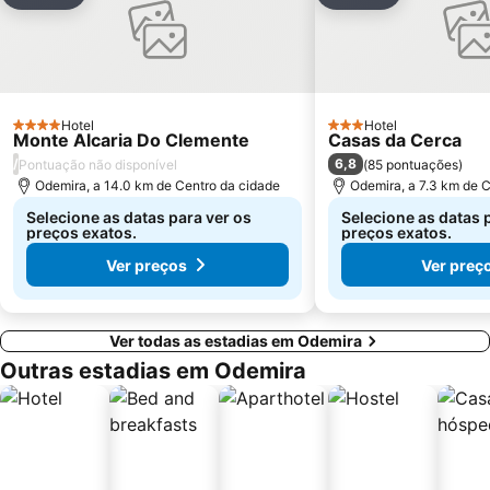
Castelo de Silves
Vale dos Homens
Picota
Canto Mosqueiro Beach
Do Salto
Hotel
Hotel
4 Estrelas
3 Estrelas
Monte Alcaria Do Clemente
Casas da Cerca
/
6,8
Pontuação não disponível
(
85 pontuações
)
Odemira, a 14.0 km de Centro da cidade
Odemira, a 7.3 km de 
Selecione as datas para ver os
Selecione as datas 
preços exatos.
preços exatos.
Ver preços
Ver preç
Ver todas as estadias em Odemira
Outras estadias em Odemira