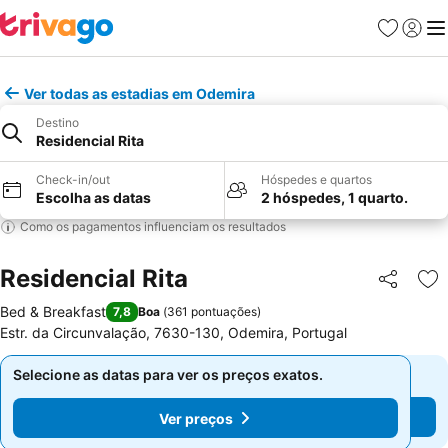
Favoritos
Iniciar
Me
Ver todas as estadias em Odemira
Destino
Residencial Rita
Check-in/out
Hóspedes e quartos
Escolha as datas
2 hóspedes, 1 quarto.
Como os pagamentos influenciam os resultados
Residencial Rita
Partilhar
Ad
Bed & Breakfast
7,8
Boa
(
361 pontuações
)
Estr. da Circunvalação, 7630-130, Odemira, Portugal
Selecione as datas para ver os preços exatos.
Selecione as datas para ver os preços exatos.
Ver preços
Ver preços