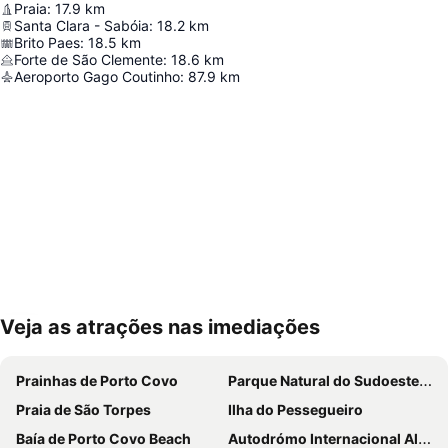
Praia
:
17.9
km
Santa Clara - Sabóia
:
18.2
km
Brito Paes
:
18.5
km
Forte de São Clemente
:
18.6
km
Aeroporto Gago Coutinho
:
87.9
km
Veja as atrações nas imediações
Ampliar mapa
Prainhas de Porto Covo
Parque Natural do Sudoeste Alentejano e Costa Vicentina
Praia de São Torpes
Ilha do Pessegueiro
Baía de Porto Covo Beach
Autodrómo Internacional Algarve