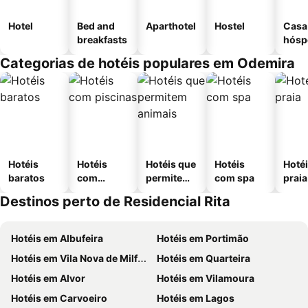
Hotel
Bed and
Aparthotel
Hostel
Casa
breakfasts
hósp
Categorias de hotéis populares em Odemira
Hotéis
Hotéis
Hotéis que
Hotéis
Hotéi
baratos
com
permitem
com spa
praia
piscinas
animais
Destinos perto de Residencial Rita
Hotéis em Albufeira
Hotéis em Portimão
Hotéis em Vila Nova de Milfontes
Hotéis em Quarteira
Hotéis em Alvor
Hotéis em Vilamoura
Hotéis em Carvoeiro
Hotéis em Lagos