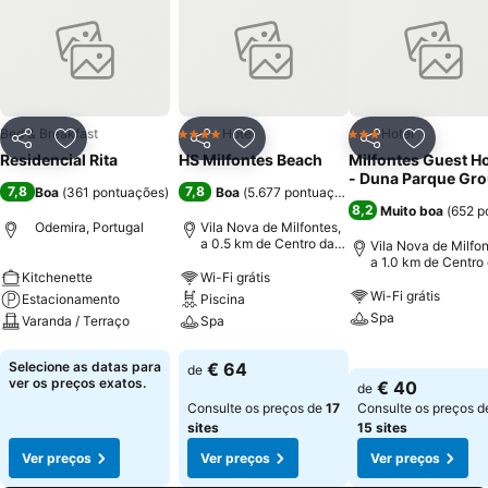
Bed & Breakfast
Hotel
Hotel
4 Estrelas
3 Estrelas
Partilhar
Adicionar aos favoritos
Partilhar
Adicionar aos favoritos
Partilhar
Adicionar
Residencial Rita
HS Milfontes Beach
Milfontes Guest H
- Duna Parque Gr
7,8
7,8
Boa
(
361 pontuações
)
Boa
(
5.677 pontuações
)
8,2
Muito boa
(
652 p
Odemira, Portugal
Vila Nova de Milfontes,
a 0.5 km de Centro da
Vila Nova de Milfon
cidade
a 1.0 km de Centro
Kitchenette
Wi-Fi grátis
cidade
Wi-Fi grátis
Estacionamento
Piscina
Spa
Varanda / Terraço
Spa
Ver preços
Ver preços
Ver preços
Selecione as datas para
€ 64
de
ver os preços exatos.
€ 40
de
Consulte os preços de
17
Consulte os preços d
sites
15 sites
Ver preços
Ver preços
Ver preços