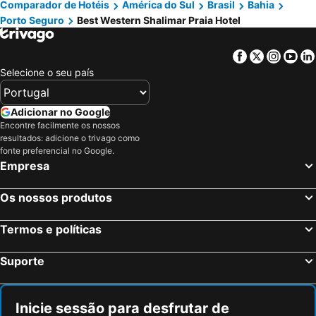
Comparador de Hotéis
América do Sul
Brasil
Bahia
Porto Seguro
Best Western Shalimar Praia Hotel
Facebook
Twitter
Insta
Yo
Selecione o seu país
Adicionar no Google
Encontre facilmente os nossos
resultados: adicione o trivago como
fonte preferencial no Google.
Empresa
Os nossos produtos
Termos e políticas
Suporte
Inicie sessão para desfrutar de