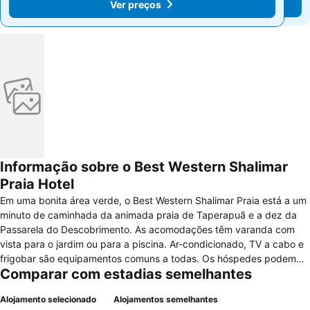
Ver preços
Ver preços
Informação sobre o Best Western Shalimar
Praia Hotel
Em uma bonita área verde, o Best Western Shalimar Praia está a um
minuto de caminhada da animada praia de Taperapuã e a dez da
Passarela do Descobrimento. As acomodações têm varanda com
vista para o jardim ou para a piscina. Ar-condicionado, TV a cabo e
frigobar são equipamentos comuns a todas. Os hóspedes podem
Comparar com estadias semelhantes
desfrutar a sauna, a hidromassagem e o salão de beleza. Há ainda
agência de turismo com locadora de veículos dentro do Best
Alojamento selecionado
Alojamentos semelhantes
Western Shalimar Praia. Viajantes corporativos contam com espaço