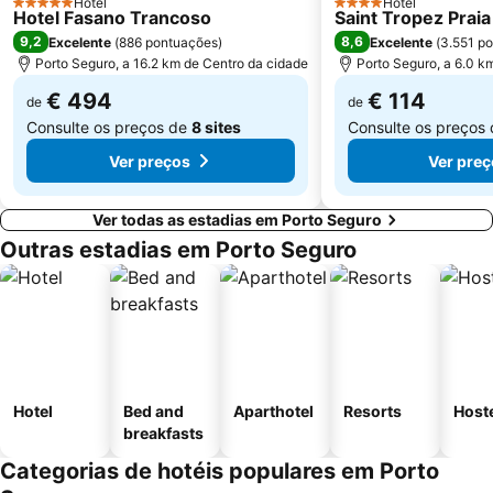
Hotel
Hotel
5 Estrelas
4 Estrelas
Hotel Fasano Trancoso
Saint Tropez Praia
9,2
8,6
Excelente
(
886 pontuações
)
Excelente
(
3.551 p
Porto Seguro, a 16.2 km de Centro da cidade
Porto Seguro, a 6.0 k
€ 494
€ 114
de
de
Consulte os preços de
8 sites
Consulte os preços
Ver preços
Ver pre
Ver todas as estadias em Porto Seguro
Outras estadias em Porto Seguro
Hotel
Bed and
Aparthotel
Resorts
Host
breakfasts
Categorias de hotéis populares em Porto