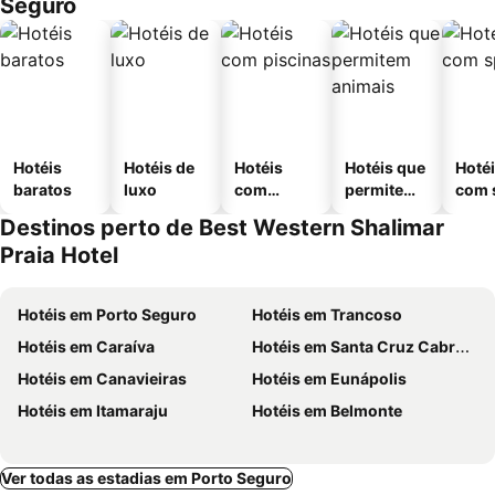
Seguro
Hotéis
Hotéis de
Hotéis
Hotéis que
Hoté
baratos
luxo
com
permitem
com 
piscinas
animais
Destinos perto de Best Western Shalimar
Praia Hotel
Hotéis em Porto Seguro
Hotéis em Trancoso
Hotéis em Caraíva
Hotéis em Santa Cruz Cabrália
Hotéis em Canavieiras
Hotéis em Eunápolis
Hotéis em Itamaraju
Hotéis em Belmonte
Ver todas as estadias em Porto Seguro