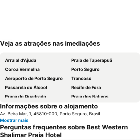
Veja as atrações nas imediações
Ampliar mapa
Arraial d'Ajuda
Praia de Taperapuã
Coroa Vermelha
Porto Seguro
Aeroporto de Porto Seguro
Trancoso
Passarela do Álcool
Recife de Fora
Praça do Quadrado
Praia dos Nativos
Informações sobre o alojamento
Praia de Mutá e Ponta Grande
São João em Santa Cruz Cabrália
Av. Beira Mar, 1, 45810-000, Porto Seguro, Brasil
Luau Axé Moi
Arraial d'Ajuda EcoPark
Mostrar mais
Carnaporto
Cidade Alta - Centro Histórico
Perguntas frequentes sobre Best Western
Marco do Descobrimento
Praia do Rio da Barra
Shalimar Praia Hotel