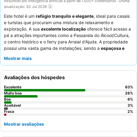
Resumido por inteligência artificial a partir de 1.000+ comentários · Última
atualização: 30 Jul 2026
Este hotel é um
refúgio tranquilo e elegante
, ideal para casais
e turistas que procuram uma mistura de relaxamento e
exploração. A sua
excelente localização
oferece fácil acesso a
pé a atrações importantes como a Passarela do Álcool/Cultura,
o centro histórico e o ferry para Arraial d'Ajuda. A propriedade
possui uma vasta gama de instalações, sendo a
espaçosa e
convidativa área da piscina
um destaque para os hóspedes.
Mostrar mais
Os funcionários recebem consistentemente elogios pela sua
atenção e cordialidade, complementando o pequeno-almoço
diversificado e fresco, especialmente a popular
estação de
Avaliações dos hóspedes
tapioca
. Para uma experiência mais tranquila, os hóspedes
devem considerar solicitar um quarto virado para o jardim.
Excelente
63
%
Muito boa
26
%
Boa
6
%
Aceitável
3
%
Fraca
2
%
Mostrar avaliações