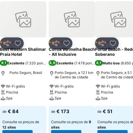
para eventos. A hospedagem oferece café da manhã, incluído na
diária, e restaurante que serve almoço e jantar. A cerca de um
quilômetro estão alternativas como o Esquina do Mundo o Acarajé
da Jaque. O centro histórico, entre os mais antigos do país, está a
um quilômetro e meio do hotel. Quem prefere praias tranquilas vai
até Ponta Grande (a dez quilômetros) e Mutá (a treze). Entre julho e
outubro, o passeio de barco para observação de baleias-jubarte é
Hotel
Hotel
Hotel
4 Estrelas
4 Estrelas
4 Estrelas
Partilhar
Adicionar aos favoritos
Partilhar
Adicionar aos favoritos
Partilhar
Adicionar
bastante procurado.
Best Western Shalimar
Coroa Vermelha Beach
Portal Beach - Red
Praia Hotel
- All Inclusive
Soberano
9,1
8,9
8,1
Excelente
(
7.320 pontuações
Excelente
)
(
7.478 pontuações
Muito boa
)
(
8.650 
Porto Seguro, Brasil
Porto Seguro, a 12.1 km
Porto Seguro, a 5.1
de Centro da cidade
de Centro da cidad
Wi-Fi grátis
Wi-Fi grátis
Wi-Fi grátis
Piscina
Piscina
Piscina
Spa
Spa
Spa
Ver preços
Ver preços
Ver preços
€ 84
€ 173
€ 51
de
de
de
Consulte os preços de
Consulte os preços de
9
Consulte os preços 
12 sites
sites
sites