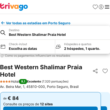
Favoritos
Iniciar
Me
Ver todas as estadias em Porto Seguro
Destino
Best Western Shalimar Praia Hotel
Check-in/out
Hóspedes e quartos
Escolha as datas
2 hóspedes, 1 quarto.
Como os pagamentos influenciam os resultados
Best Western Shalimar Praia
Hotel
Partilhar
Ad
Hotel
9,1
Excelente
(
7.320 pontuações
)
4 Estrelas
Av. Beira Mar, 1, 45810-000, Porto Seguro, Brasil
€ 84
€ 84
de
de
Consulte os preços de
12 sites
Consulte os preços de
12 sites