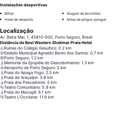
Instalações desportivas
Bilhar
Aluguer de bicicletas
Hotel de desporto
Mesa de pingue-pongue
Localização
Av. Beira Mar, 1, 45810-000, Porto Seguro, Brasil
Distância de Best Western Shalimar Praia Hotel
Ruínas do Colégio Gesuítico
:
0.2
km
Estádio Municipal Agnaldo Bento dos Santos
:
0.7
km
Porto Seguro
:
1.2
km
Memorial da Epopéia do Descobrimento
:
1.3
km
Aeroporto de Porto Seguro
:
2
km
Praia do Apaga Fogo
:
2.5
km
Praia de Araçaípe
:
3.8
km
Praia dos Pescadores
:
5
km
Teatro Comunitário
:
5.9
km
Praia do Mucugê
:
6.1
km
Teatro L'Occitane
:
11.6
km