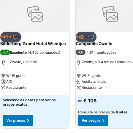
Adicionar aos favoritos
Adicionar aos favor
Hotel
Hotel
4 Estrelas
3 Estrelas
Partilhar
Partilhar
Bilderberg Grand Hotel Wientjes
Campanile Zwolle
8,7
6,6
Excelente
(
4.462 pontuações
)
(
4.614 pontuações
)
Zwolle, Holanda
Zwolle, a 0.4 km de Centro da
Wi-Fi grátis
Wi-Fi grátis
A/C
Aceita animais
Restaurante
Restaurante
Ver preços
Ver preços
Selecione as datas para ver os
€ 108
de
preços exatos.
Consulte os preços de
6 sites
Ver preços
Ver preços