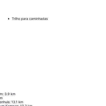
Trilho para caminhadas
um
:
3.9
km
km
jenhuis
:
13.1
km
seum Kampen
:
13.2
km