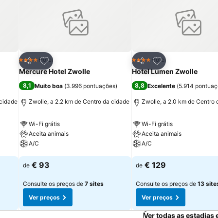
itos
Adicionar aos favoritos
Adicionar aos fav
Hotel
Hotel
4 Estrelas
4 Estrelas
Partilhar
Partilhar
Mercure Hotel Zwolle
Hotel Lumen Zwolle
8,1
8,8
Muito boa
(
3.996 pontuações
)
Excelente
(
5.914 pontua
 cidade
Zwolle, a 2.2 km de Centro da cidade
Zwolle, a 2.0 km de Centro 
Wi-Fi grátis
Wi-Fi grátis
Aceita animais
Aceita animais
A/C
A/C
Ver preços
Ver preços
€ 93
€ 129
de
de
Consulte os preços de
7 sites
Consulte os preços de
13 site
Ver preços
Ver preços
Ver todas as estadias