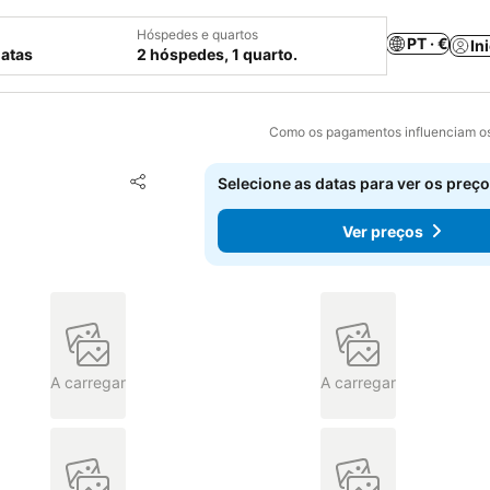
Hóspedes e quartos
PT · €
In
datas
2 hóspedes, 1 quarto.
Como os pagamentos influenciam os
Adicionar aos favoritos
Selecione as datas para ver os preço
Partilhar
Ver preços
A carregar
A carregar