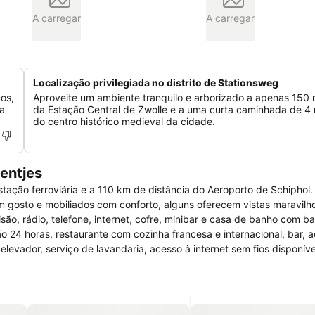
A carregar
A carregar
Localização privilegiada no distrito de Stationsweg
cos,
Aproveite um ambiente tranquilo e arborizado a apenas 150 
sa
da Estação Central de Zwolle e a uma curta caminhada de 4
do centro histórico medieval da cidade.
entjes
stação ferroviária e a 110 km de distância do Aeroporto de Schiphol.
gosto e mobiliados com conforto, alguns oferecem vistas maravilh
ão, rádio, telefone, internet, cofre, minibar e casa de banho com ba
 24 horas, restaurante com cozinha francesa e internacional, bar, 
elevador, serviço de lavandaria, acesso à internet sem fios disponív
to no local em frente ao hotel e estacionamento pago na estação ferr