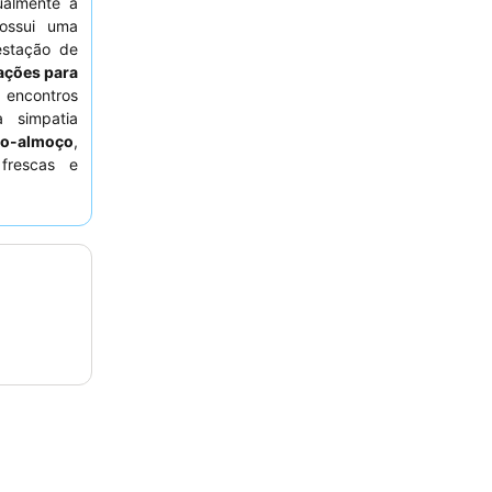
ualmente a
ossui uma
estação de
lações para
 encontros
a simpatia
no-almoço
,
frescas e
, considere
ara vistas