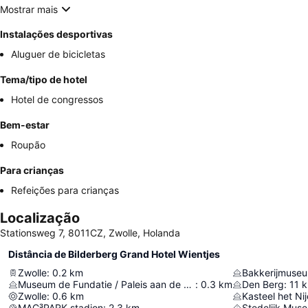
Mostrar mais
Instalações desportivas
Aluguer de bicicletas
Tema/tipo de hotel
Hotel de congressos
Bem-estar
Roupão
Para crianças
Refeições para crianças
Localização
Stationsweg 7, 8011CZ, Zwolle, Holanda
Distância de Bilderberg Grand Hotel Wientjes
Zwolle
:
0.2
km
Bakkerijmuse
Museum de Fundatie / Paleis aan de Blijmarkt
:
0.3
km
Den Berg
:
11
Zwolle
:
0.6
km
Kasteel het Ni
MAC³PARK stadion
:
2.3
km
Stedelijk Mu