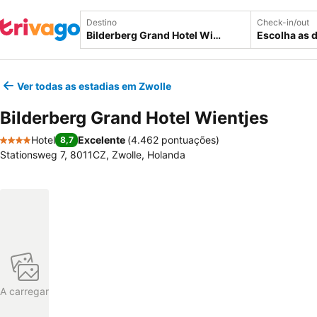
Destino
Check-in/out
Escolha as 
Ver todas as estadias em Zwolle
Bilderberg Grand Hotel Wientjes
Hotel
Excelente
(
4.462 pontuações
)
8,7
4 Estrelas
Stationsweg 7, 8011CZ, Zwolle, Holanda
A carregar