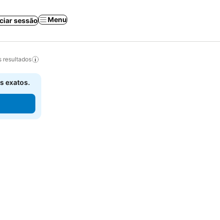
Menu
iciar sessão
 resultados
s exatos.