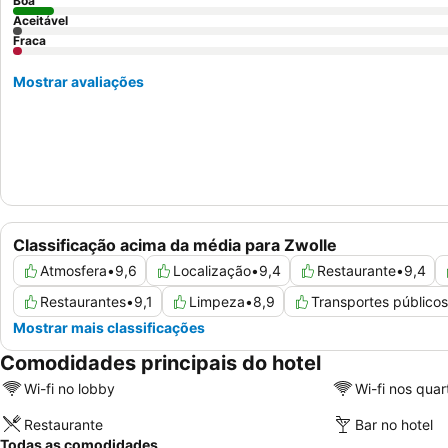
Boa
Aceitável
Fraca
Mostrar avaliações
Classificação acima da média para Zwolle
Atmosfera
•
9,6
Localização
•
9,4
Restaurante
•
9,4
Restaurantes
•
9,1
Limpeza
•
8,9
Transportes públicos
Mostrar mais classificações
Comodidades principais do hotel
Wi-fi no lobby
Wi-fi nos quar
Restaurante
Bar no hotel
Todas as comodidades