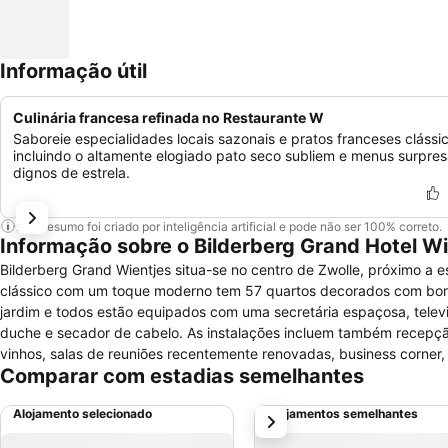
Informação útil
Culinária francesa refinada no Restaurante W
Saboreie especialidades locais sazonais e pratos franceses clássi
incluindo o altamente elogiado pato seco subliem e menus surpre
dignos de estrela.
Este resumo foi criado por inteligência artificial e pode não ser 100% correto.
Informação sobre o Bilderberg Grand Hotel Wi
Bilderberg Grand Wientjes situa-se no centro de Zwolle, próximo a e
clássico com um toque moderno tem 57 quartos decorados com bom 
jardim e todos estão equipados com uma secretária espaçosa, televis
duche e secador de cabelo. As instalações incluem também recepção
vinhos, salas de reuniões recentemente renovadas, business corner, 
Comparar com estadias semelhantes
as áreas públicas, serviço de quartos, terraço e amplo estacionamen
Alojamento selecionado
Alojamentos semelhantes
próximo