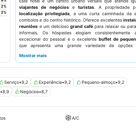
9
%
Este hotel é um centro urbano versátil que atende ig
2
%
viajantes de negócios
e
turistas
. A propriedade p
2
%
localização privilegiada
, a uma curta caminhada da 
comboios e do centro histórico. Oferece excelentes
insta
reuniões
e um delicioso
grand café
para relaxar ou para
informais. Os hóspedes elogiam consistentemente 
excecional do pessoal e o excelente
buffet de peque
que apresenta uma grande variedade de opções 
deliciosas. Para uma estadia verdadeiramente confortável
Mostrar mais
solicitar um dos
quartos espaçosos
num andar superior p
e tranquilidade aprimoradas.
Serviço
•
9,2
Experiência
•
9,2
Pequeno-almoço
•
9,2
•
8,9
Negócios
•
8,7
tos
A/C