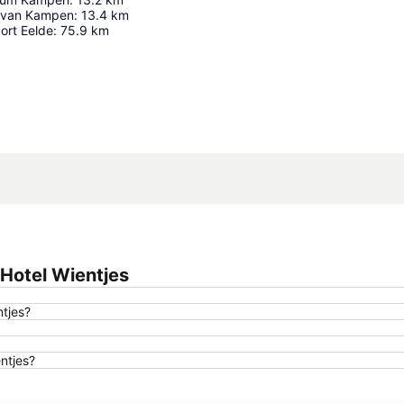
e van Kampen
:
13.4
km
ort Eelde
:
75.9
km
Ampliar mapa
 Hotel Wientjes
ntjes?
ntjes?