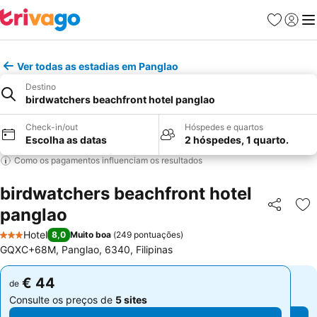
Favoritos
Iniciar
Me
Ver todas as estadias em Panglao
Destino
birdwatchers beachfront hotel panglao
Check-in/out
Hóspedes e quartos
Escolha as datas
2 hóspedes, 1 quarto.
Como os pagamentos influenciam os resultados
birdwatchers beachfront hotel
panglao
Partilhar
Ad
Hotel
8,0
Muito boa
(
249 pontuações
)
3 Estrelas
GQXC+68M, Panglao, 6340, Filipinas
€ 44
€ 44
de
de
Consulte os preços de
5 sites
Consulte os preços de
5 sites