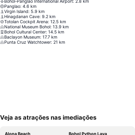
Bohol-Panglao International Airport
:
2.8
km
Panglao
:
4.6
km
Virgin Island
:
5.9
km
Hinagdanan Cave
:
9.2
km
Totolan Cockpit Arena
:
12.5
km
National Museum Bohol
:
13.9
km
Bohol Cultural Center
:
14.5
km
Baclayon Museum
:
17.7
km
Punta Cruz Watchtower
:
21
km
Veja as atrações nas imediações
Ampliar mapa
Alona Beach
Bohol Python Laya