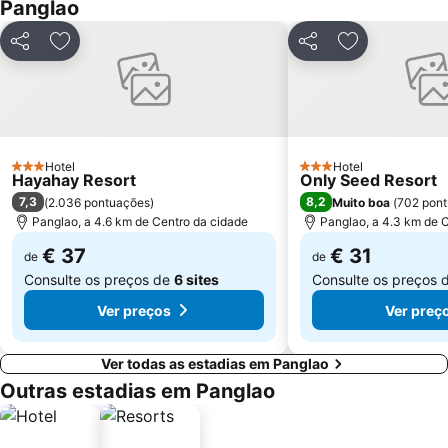
Panglao
Partilhar
Adicionar aos favoritos
Partilhar
Adicionar aos
Hotel
Hotel
3 Estrelas
3 Estrelas
Hayahay Resort
Only Seed Resort
7,3
8,2
(
2.036 pontuações
)
Muito boa
(
702 pon
Panglao, a 4.6 km de Centro da cidade
Panglao, a 4.3 km de 
€ 37
€ 31
de
de
Consulte os preços de
6 sites
Consulte os preços 
Ver preços
Ver preç
Ver todas as estadias em Panglao
Outras estadias em Panglao