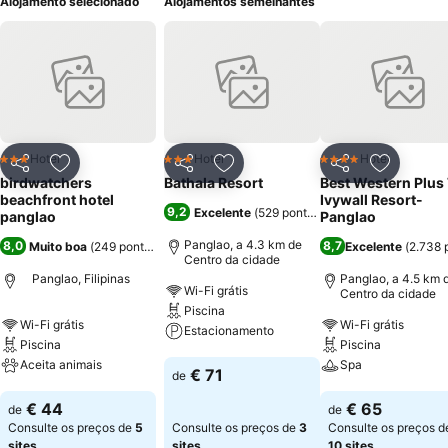
Alojamento selecionado
Alojamentos semelhantes
Hotel
Hotel
Hotel
3 Estrelas
3 Estrelas
4 Estrelas
Partilhar
Adicionar aos favoritos
Partilhar
Adicionar aos favoritos
Partilhar
Adicionar
birdwatchers
Bathala Resort
Best Western Plus
beachfront hotel
Ivywall Resort-
9,2
Excelente
(
529 pontuações
)
panglao
Panglao
Panglao, a 4.3 km de
8,0
8,7
Muito boa
(
249 pontuações
)
Excelente
(
2.738 
Centro da cidade
Panglao, Filipinas
Panglao, a 4.5 km 
Wi-Fi grátis
Centro da cidade
Piscina
Wi-Fi grátis
Wi-Fi grátis
Estacionamento
Piscina
Piscina
Aceita animais
Spa
Ver preços
€ 71
de
Ver preços
Ver preços
€ 44
€ 65
de
de
Consulte os preços de
5
Consulte os preços de
3
Consulte os preços d
sites
sites
10 sites