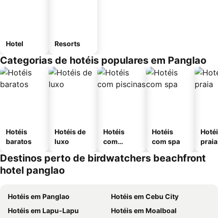
Hotel
Resorts
Categorias de hotéis populares em Panglao
Hotéis
Hotéis de
Hotéis
Hotéis
Hotéi
baratos
luxo
com
com spa
praia
piscinas
Destinos perto de birdwatchers beachfront
hotel panglao
Hotéis em Panglao
Hotéis em Cebu City
Hotéis em Lapu-Lapu
Hotéis em Moalboal