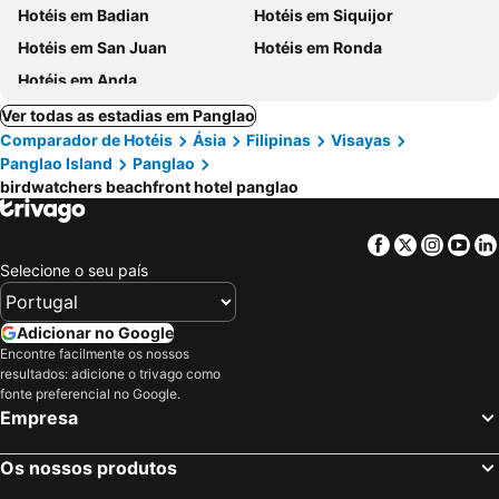
Hotéis em Badian
Hotéis em Siquijor
Hotéis em San Juan
Hotéis em Ronda
Hotéis em Anda
Ver todas as estadias em Panglao
Comparador de Hotéis
Ásia
Filipinas
Visayas
Panglao Island
Panglao
birdwatchers beachfront hotel panglao
Facebook
Twitter
Insta
Yo
Selecione o seu país
Adicionar no Google
Encontre facilmente os nossos
resultados: adicione o trivago como
fonte preferencial no Google.
Empresa
Os nossos produtos