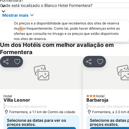
Formentera?
Club Nàutic Sant Antoni de Portmany
Can Bossa
Onde está localizado o Blanco Hotel Formentera?
Casino de Ibiza
Festes de Sant Antoni de Portmany
Mostrar mais
Port de Sant Miquel
Llevant
Os preços e a disponibilidade que recebemos dos sites de reserva
mudam frequentemente. Como tal, pode haver diferenças entre as
Es Llimoners
Ses Salines
ofertas que consulta no trivago e os preços que estão disponíveis
Cala Llenya
Es Cavallet
nos sites de reserva.
Um dos Hotéis com melhor avaliação em
Ses Figueres
Cala San Vicente
Formentera
Sant Francesc Xavier
La Punta
Puerto Deportivo Marina Botafoch
Puerto Deportivo Ibiza Nueva
Partilhar
Adicionar aos favoritos
Partilhar
Adicionar aos
Eivissa Medieval
Es Soto
Passeig Vara de Rey
Platja d Es Canar
Cala Benirrás
S'Arenal Petit
Hotel
Covas d'en Jeroni
La Savina
Hotel
3 Estrelas
Villa Leonor
Barbaroja
Racò de S'Alga
Space Ibiza
/
/
Pontuação não disponível
Pontuação não disponíve
Formentera, a 1.1 km de Centro da cidade
Formentera, a 2.0 km 
Selecione as datas para ver os
Selecione as datas 
preços exatos.
preços exatos.