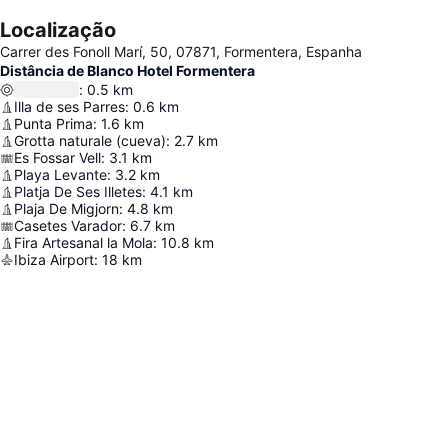
Localização
Carrer des Fonoll Marí, 50, 07871, Formentera, Espanha
Distância de Blanco Hotel Formentera
:
0.5
km
Illa de ses Parres
:
0.6
km
Punta Prima
:
1.6
km
Grotta naturale (cueva)
:
2.7
km
Es Fossar Vell
:
3.1
km
Playa Levante
:
3.2
km
Platja De Ses Illetes
:
4.1
km
Plaja De Migjorn
:
4.8
km
Casetes Varador
:
6.7
km
Fira Artesanal la Mola
:
10.8
km
Ibiza Airport
:
18
km