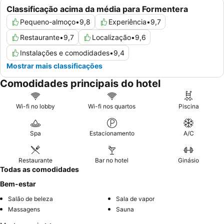
Classificação acima da média para Formentera
Pequeno-almoço
•
9,8
Experiência
•
9,7
Restaurante
•
9,7
Localização
•
9,6
Instalações e comodidades
•
9,4
Mostrar mais classificações
Comodidades principais do hotel
Wi-fi no lobby
Wi-fi nos quartos
Piscina
Spa
Estacionamento
A/C
Restaurante
Bar no hotel
Ginásio
Todas as comodidades
Bem-estar
Salão de beleza
Sala de vapor
Massagens
Sauna