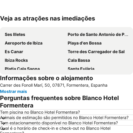
Veja as atrações nas imediações
Ampliar mapa
Ses Illetes
Porto de Santo Antonio de Portmany
Aeroporto de Ibiza
Playa d'en Bossa
Es Canar
Torre des Carregador de Sal
Ibiza Rocks
Cala Bassa
Platja Cala Saona
Santa Eulària
Informações sobre o alojamento
Sa Real
Es Pujols
Carrer des Fonoll Marí, 50, 07871, Formentera, Espanha
Migjorn
Port d'Eivissa
Mostrar mais
Bora Bora Ibiza
Cala Llonga
Perguntas frequentes sobre Blanco Hotel
Ses Figueretes
Dalt Vila
Formentera
Caló des Moro
Cala Saladeta
Tem piscina no Blanco Hotel Formentera?
Animais de estimação são permitidos no Blanco Hotel Formentera?
Talamanca
Platja de Sant Antoni o Platja des Reguero
Tem estacionamento disponível no Blanco Hotel Formentera?
Qual é o horário de check-in e check-out no Blanco Hotel
Cala Tarida Beach
Cala d'Hort