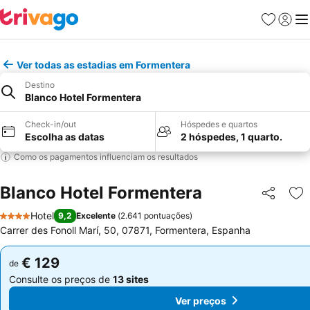
Favoritos
Iniciar
Me
Ver todas as estadias em Formentera
Destino
Blanco Hotel Formentera
Check-in/out
Hóspedes e quartos
Escolha as datas
2 hóspedes, 1 quarto.
Como os pagamentos influenciam os resultados
Blanco Hotel Formentera
Partilhar
Ad
Hotel
9,2
Excelente
(
2.641 pontuações
)
4 Estrelas
Carrer des Fonoll Marí, 50, 07871, Formentera, Espanha
€ 129
€ 129
de
de
Consulte os preços de
13 sites
Consulte os preços de
13 sites
Ver preços
Ver preços