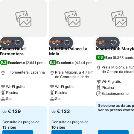
Hotel
Hotel
Hotel
4 Estrelas
4 Estrelas
3 Estrelas
Partilhar
Adicionar aos favoritos
Partilhar
Adicionar aos favoritos
Partilhar
Adicionar
Blanco Hotel
Hotel Riu Palace La
Insotel Club Mary
Formentera
Mola
7,8
Boa
(
5.363 pont
9,2
8,8
Excelente
(
2.641 pontuações
Excelente
)
(
4.144 pontuações
)
Praia Migjorn, a 4.
de Centro da cidad
Formentera, Espanha
Praia Migjorn, a 4.7 km
de Centro da cidade
Wi-Fi grátis
Wi-Fi grátis
Wi-Fi grátis
Piscina
Piscina
Piscina
Estacionamento
Spa
Spa
Selecione as datas 
ver os preços exatos
€ 129
€ 123
de
de
Consulte os preços de
Consulte os preços de
13 sites
10 sites