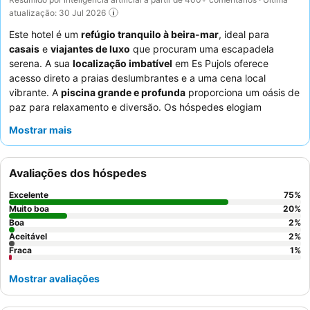
atualização: 30 Jul 2026
Este hotel é um
refúgio tranquilo à beira-mar
, ideal para
casais
e
viajantes de luxo
que procuram uma escapadela
serena. A sua
localização imbatível
em Es Pujols oferece
acesso direto a praias deslumbrantes e a uma cena local
vibrante. A
piscina grande e profunda
proporciona um oásis de
paz para relaxamento e diversão. Os hóspedes elogiam
consistentemente a
simpatia excecional
dos funcionários e o
Mostrar mais
extenso buffet de pequeno-almoço
, que apresenta opções
frescas e variadas. Para uma experiência melhorada, considere
um quarto com
jacuzzi na varanda
ou
piscina no pátio
para
Avaliações dos hóspedes
maior privacidade e luxo.
Excelente
75
%
Muito boa
20
%
Boa
2
%
Aceitável
2
%
Fraca
1
%
Mostrar avaliações