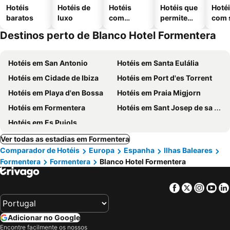
Hotéis
Hotéis de
Hotéis
Hotéis que
Hoté
baratos
luxo
com
permitem
com 
piscinas
animais
Destinos perto de Blanco Hotel Formentera
Hotéis em San Antonio
Hotéis em Santa Eulália
Hotéis em Cidade de Ibiza
Hotéis em Port d'es Torrent
Hotéis em Playa d'en Bossa
Hotéis em Praia Migjorn
Hotéis em Formentera
Hotéis em Sant Josep de sa Talaia
Hotéis em Es Pujols
Ver todas as estadias em Formentera
Comparador de Hotéis
Europa
Espanha
Ilhas Baleares
Formentera
Formentera
Blanco Hotel Formentera
Facebook
Twitter
Insta
Yo
Adicionar no Google
Encontre facilmente os nossos