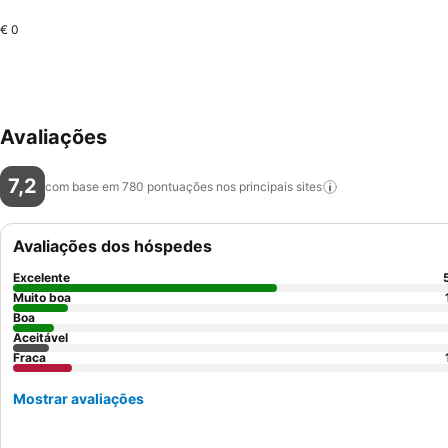
€ 0
Avaliações
7,2
com base em 780 pontuações nos principais
sites
Avaliações dos hóspedes
Excelente
Muito boa
Boa
Aceitável
Fraca
Mostrar avaliações