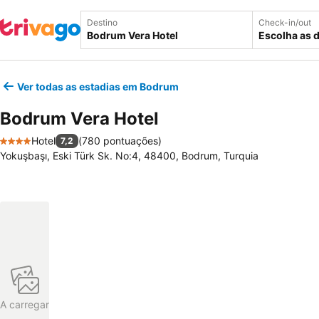
Destino
Check-in/out
Escolha as 
Ver todas as estadias em Bodrum
Bodrum Vera Hotel
Hotel
(
780 pontuações
)
7,2
4 Estrelas
Yokuşbaşı, Eski Türk Sk. No:4, 48400, Bodrum, Turquia
A carregar