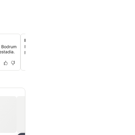
Piscina exterior charmosa
e Bodrum
Relaxe na convidativa piscina exterior, um oásis refresc
estadia.
para descontrair depois de um dia a explorar Bodrum.