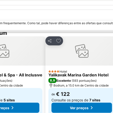
m frequentemente. Como tal, pode haver diferenças entre as ofertas que consult
rum
avoritos
Adicionar aos favoritos
Partilhar
Hotel
4 Estrelas
 & Spa - All Inclusıve
Yalikavak Marina Garden Hotel
8,9
ntuações
)
Excelente
(
593 pontuações
)
Centro da cidade
Bodrum, a 15.0 km de Centro da cidade
€ 122
de
de
5 sites
Consulte os preços de
7 sites
reços
Ver preços