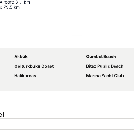
Airport
:
31.1
km
u
:
79.5
km
Ampliar mapa
Akbük
Gumbet Beach
Golturkbuku Coast
Bitez Public Beach
Halikarnas
Marina Yacht Club
el