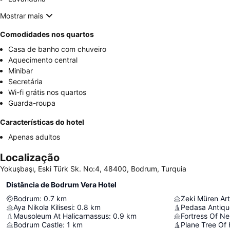
Mostrar mais
Comodidades nos quartos
Casa de banho com chuveiro
Aquecimento central
Minibar
Secretária
Wi-fi grátis nos quartos
Guarda-roupa
Características do hotel
Apenas adultos
Localização
Yokuşbaşı, Eski Türk Sk. No:4, 48400, Bodrum, Turquia
Distância de Bodrum Vera Hotel
Bodrum
:
0.7
km
Zeki Müren Ar
Aya Nikola Kilisesi
:
0.8
km
Pedasa Antiqu
Mausoleum At Halicarnassus
:
0.9
km
Fortress Of Ne
Bodrum Castle
:
1
km
Plane Tree Of