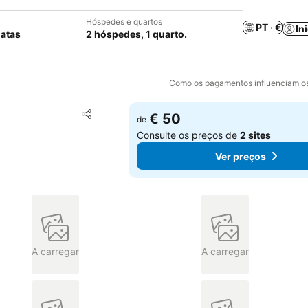
Hóspedes e quartos
PT · €
In
datas
2 hóspedes, 1 quarto.
Como os pagamentos influenciam os
Adicionar aos favoritos
€ 50
de
Partilhar
Consulte os preços de
2 sites
Ver preços
A carregar
A carregar