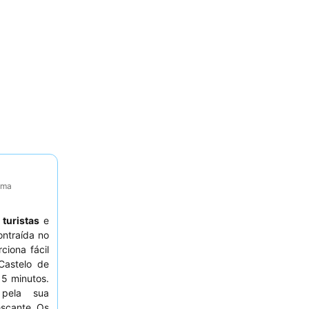
tima
a
turistas
e
ntraída no
ciona fácil
Castelo de
15 minutos.
 pela sua
escante. Os