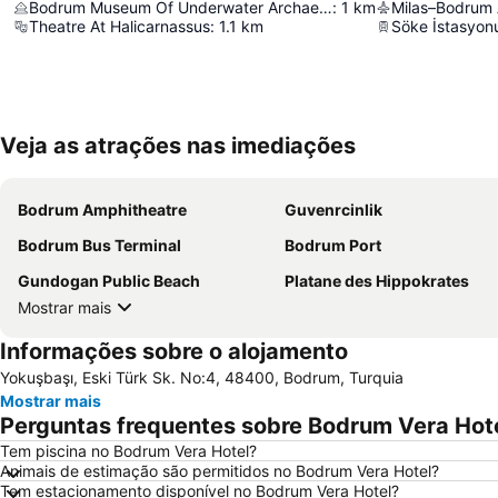
Bodrum Museum Of Underwater Archaeology
:
1
km
Milas–Bodrum 
Theatre At Halicarnassus
:
1.1
km
Söke İstasyon
Veja as atrações nas imediações
Bodrum Amphitheatre
Guvenrcinlik
Bodrum Bus Terminal
Bodrum Port
Gundogan Public Beach
Platane des Hippokrates
Mostrar mais
Informações sobre o alojamento
Yokuşbaşı, Eski Türk Sk. No:4, 48400, Bodrum, Turquia
Mostrar mais
Perguntas frequentes sobre Bodrum Vera Hot
Tem piscina no Bodrum Vera Hotel?
Animais de estimação são permitidos no Bodrum Vera Hotel?
Tem estacionamento disponível no Bodrum Vera Hotel?