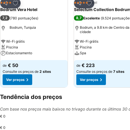
Adicionar aos favoritos
Adicionar aos favor
Hotel
Hotel
4 Estrelas
5 Estrelas
Partilhar
Partilhar
Bodrum Vera Hotel
Selectum Collection Bodru
7,2
8,7
(
780 pontuações
)
Excelente
(
9.524 pontuaçõe
Bodrum, Turquia
Bodrum, a 9.8 km de Centro da
cidade
Wi-Fi grátis
Wi-Fi grátis
Piscina
Piscina
Estacionamento
Spa
€ 50
€ 223
de
de
Consulte os preços de
2 sites
Consulte os preços de
7 sites
Ver preços
Ver preços
Tendência dos preços
Com base nos preços mais baixos no trivago durante os últimos 30 
€ 0
€ 0