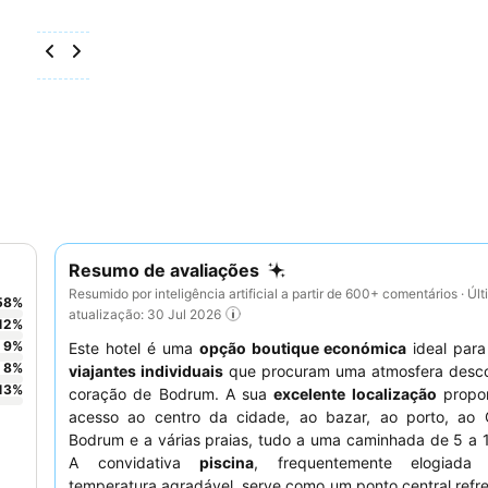
Resumo de avaliações
Resumido por inteligência artificial a partir de 600+ comentários · Úl
58
%
atualização: 30 Jul 2026
12
%
9
%
Este hotel é uma
opção boutique económica
ideal par
8
%
viajantes individuais
que procuram uma atmosfera desco
13
%
coração de Bodrum. A sua
excelente localização
propor
acesso ao centro da cidade, ao bazar, ao porto, ao 
Bodrum e a várias praias, tudo a uma caminhada de 5 a 
A convidativa
piscina
, frequentemente elogiada
temperatura agradável, serve como um ponto central refr