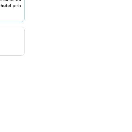
 hotel
pela
no-almoço,
crito como
anquila, os