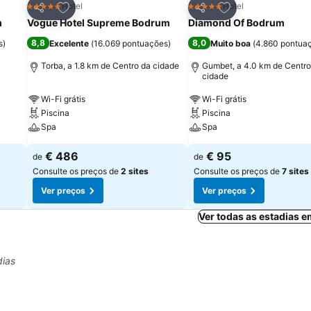
itos
Adicionar aos favoritos
Adicionar aos fav
Hotel
Hotel
5 Estrelas
5 Estrelas
Partilhar
Partilhar
m
Vogue Hotel Supreme Bodrum
Diamond Of Bodrum
8,8
8,0
s
)
Excelente
(
16.069 pontuações
)
Muito boa
(
4.860 pontua
Torba, a 1.8 km de Centro da cidade
Gumbet, a 4.0 km de Centro
cidade
Wi-Fi grátis
Wi-Fi grátis
Piscina
Piscina
Spa
Spa
€ 486
€ 95
de
de
Consulte os preços de
2 sites
Consulte os preços de
7 sites
Ver preços
Ver preços
Ver todas as estadias 
dias