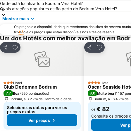
Onde está localizado o Bodrum Vera Hotel?
Quais atrações populares estão perto do Bodrum Vera Hotel?
Mostrar mais
Os preços e a disponibilidade que recebemos dos sites de reserva muda
trivago e os preços que estão disponíveis nos sites de reserva.
Um dos Hotéis com melhor avaliação em Bod
Adicionar aos favoritos
Adicionar aos f
Partilhar
Partilhar
Hotel
Hotel
3 Estrelas
4 Estrelas
Club Dedeman Bodrum
Oscar Seaside Hotel
7,7
8,0
Boa
(
920 pontuações
)
Muito boa
(
1.157 po
Bodrum, a 3.2 km de Centro da cidade
Bodrum, a 16.4 km de 
Selecione as datas para ver os
€ 82
de
preços exatos.
Consulte os preços 
Ver preços
Ver p