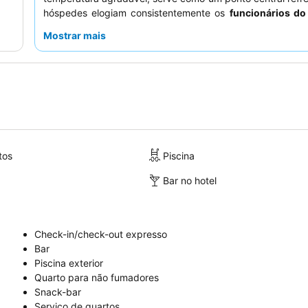
hóspedes elogiam consistentemente os
funcionários do
sua simpatia e prestabilidade excecionais, e o peque
Mostrar mais
embora com feedback variado, é frequentemente des
"delicioso" com pão fresco. Para uma experiência mais tr
hóspedes devem solicitar um quarto virado para o jardim.
tos
Piscina
Bar no hotel
Check-in/check-out expresso
Bar
Piscina exterior
Quarto para não fumadores
Snack-bar
Serviço de quartos