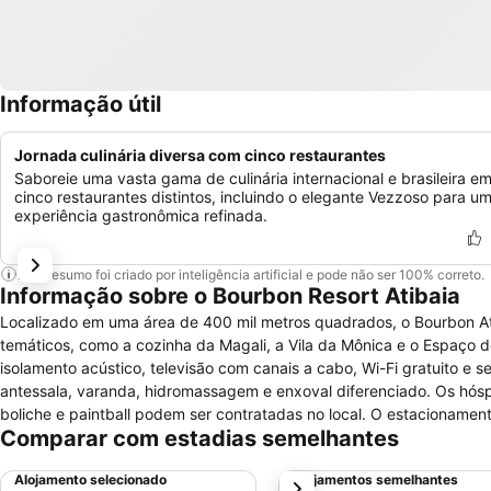
Informação útil
Jornada culinária diversa com cinco restaurantes
Saboreie uma vasta gama de culinária internacional e brasileira e
cinco restaurantes distintos, incluindo o elegante Vezzoso para u
experiência gastronômica refinada.
Este resumo foi criado por inteligência artificial e pode não ser 100% correto.
Informação sobre o Bourbon Resort Atibaia
Localizado em uma área de 400 mil metros quadrados, o Bourbon At
temáticos, como a cozinha da Magali, a Vila da Mônica e o Espaço do Chico Bento. As acomodações possuem ar-condicio
isolamento acústico, televisão com canais a cabo, Wi-Fi gratuito e
antessala, varanda, hidromassagem e enxoval diferenciado. Os hóspedes têm à disposição salão de jogos, quadra de tênis e spa. Atividades como
boliche e paintball podem ser contratadas no local. O estacionamen
Comparar com estadias semelhantes
participantes. Com sistema all-inclusive facultativo, o Bourbon Atibaia Resort (Convention) apresenta várias opções gastronômicas: Lobby Bar Pedra
Grande, Restaurante Food Court, Manacá Pool Bar, Bungaville Bar & G
Alojamento selecionado
Alojamentos semelhantes
próximo
Dirigindo, são aproximadamente 15 minutos até o Lago do Major e a