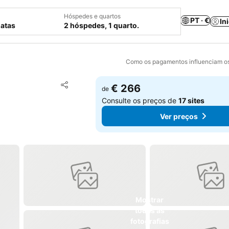
Hóspedes e quartos
PT · €
In
datas
2 hóspedes, 1 quarto.
Como os pagamentos influenciam os
Adicionar aos favoritos
€ 266
de
Partilhar
Consulte os preços de
17 sites
Ver preços