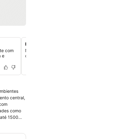
Piscinas aquecidas internas e externas
nte com
Nade o ano todo em várias piscinas aquecidas, incluin
m e
coberta, proporcionando conforto independentemente d
ambientes
 com
 até 1500
 Gelateria.