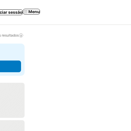
Menu
iciar sessão
 resultados