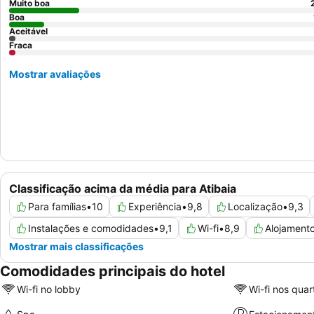
Muito boa
Boa
Aceitável
Fraca
Mostrar avaliações
Classificação acima da média para Atibaia
Para famílias
•
10
Experiência
•
9,8
Localização
•
9,3
Instalações e comodidades
•
9,1
Wi-fi
•
8,9
Alojament
Mostrar mais classificações
Comodidades principais do hotel
Wi-fi no lobby
Wi-fi nos quar