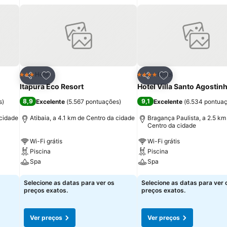
itos
Adicionar aos favoritos
Adicionar aos fav
Hotel
Hotel
3 Estrelas
4 Estrelas
Partilhar
Partilhar
Itapura Eco Resort
Hotel Villa Santo Agostin
8,9
9,1
s
)
Excelente
(
5.567 pontuações
)
Excelente
(
6.534 pontua
 cidade
Atibaia, a 4.1 km de Centro da cidade
Bragança Paulista, a 2.5 km
Centro da cidade
Wi-Fi grátis
Wi-Fi grátis
Piscina
Piscina
Spa
Spa
Ver preços
Ver preços
Selecione as datas para ver os
Selecione as datas para ver 
preços exatos.
preços exatos.
Ver preços
Ver preços