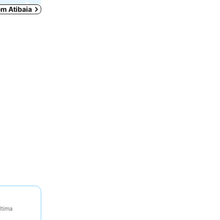
em Atibaia
ltima