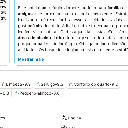
22
%
11
%
Este hotel é um refúgio vibrante, perfeito para
famílias
e
2
%
amigos
que procuram uma estadia envolvente. Estrat
2
%
localizado, oferece fácil acesso às cidades vizinha
gastronómica local de Atibaia, tudo isto enquanto prop
incrível vista natural. O destaque das instalações são 
áreas de piscina
, incluindo uma piscina de ondas, um ri
parque aquático interior Acqua Kids, garantindo diversão
as idades. Os hóspedes elogiam consistentemente o
staf
e cordial
e o divinal e extenso buffet de pequeno-
Mostrar mais
opções para todas as necessidades dietéticas. Par
experiência, considere reservar um quarto num andar su
vistas e tranquilidade melhoradas.
Limpeza
•
9,3
Serviço
•
9,3
Conforto do quarto
•
9,2
o
•
8,8
Pequeno-almoço
•
8,6
tos
Piscina