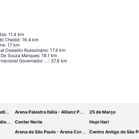
tos
:
11.4
km
Abi Chedid
:
16.4
km
one
:
17
km
pal Oswaldo Russomano
:
17.4
km
o De Souza Marques
:
18.1
km
Aeroporto Internacional Governador André Franco Montoro
:
37.6
km
Ampliar mapa
port
Arena Palestra Itália - Allianz Parque
25 de Março
arvalho
Center Norte
Hopi Hari
Arena de São Paulo - Arena Corinthians
Centro Antigo de São P