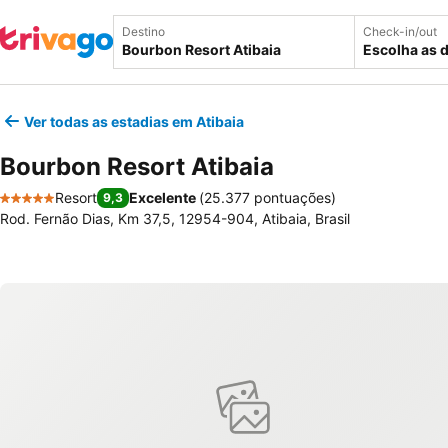
Destino
Check-in/out
Escolha as 
Ver todas as estadias em Atibaia
Bourbon Resort Atibaia
Resort
Excelente
(
25.377 pontuações
)
9,3
5 Estrelas
Rod. Fernão Dias, Km 37,5, 12954-904, Atibaia, Brasil