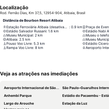
Localização
Rod. Fernão Dias, Km 37,5, 12954-904, Atibaia, Brasil
Distância de Bourbon Resort Atibaia
Estação Ferroviária Atibaia (desativada)
:
0.9
km
Praça de Even
Estádio Salvador Russani
:
1.6
km
Estádio Nabi 
Museu Municipal
:
2
km
Museu o telef
Atibaia
:
2.5
km
Museu Munici
Pouso Voo Livre
:
5.3
km
Estádio Cicer
Rampa Voo Livre
:
8
km
Veja as atrações nas imediações
Aeroporto Internacional de São Paulo - Guarulhos
São Paulo–Guarulhos International Air
Anhembi Parque
Estádio do Pacaembu - Estádio Municipal Paulo Machado de C
Largo do Arouche
Estação da Luz