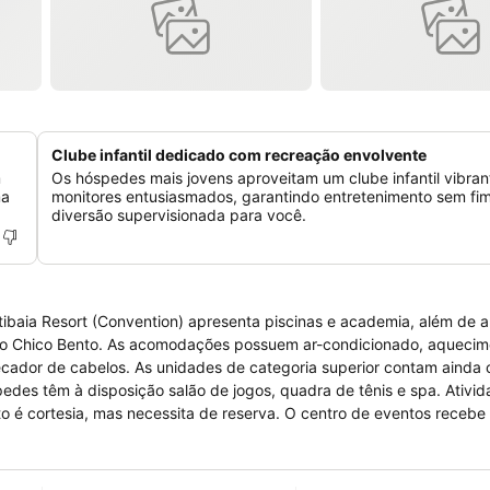
Clube infantil dedicado com recreação envolvente
m
Os hóspedes mais jovens aproveitam um clube infantil vibra
ma
monitores entusiasmados, garantindo entretenimento sem fi
diversão supervisionada para você.
ibaia Resort (Convention) apresenta piscinas e academia, além de 
nado, aquecimento central,
 secador de cabelos. As unidades de categoria superior contam ainda
to é cortesia, mas necessita de reserva. O centro de eventos recebe
rill, Cave Bistrô, Kibô Sushi Lobby Bar, Dom Gaetano Pasta & Pizza e
 Igreja Nossa Senhora do Rosário.