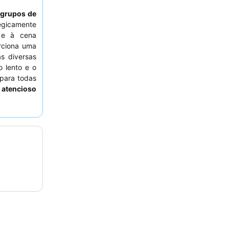
grupos de
egicamente
s e à cena
orciona uma
as diversas
o lento e o
 para todas
f atencioso
almoço com
a a melhor
perior para