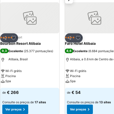
Adicionar aos favoritos
Adicionar aos favor
Resort
Hotel
5 Estrelas
4 Estrelas
Partilhar
Partilhar
Bourbon Resort Atibaia
Faro Hotel Atibaia
9,3
8,6
Excelente
(
25.377 pontuações
)
Excelente
(
6.684 pontuaçõe
Atibaia, Brasil
Atibaia, a 0.6 km de Centro da
Wi-Fi grátis
Wi-Fi grátis
Piscina
Piscina
Spa
Spa
Ver preços
Ver preços
€ 266
€ 54
de
de
Consulte os preços de
17 sites
Consulte os preços de
13 sites
Ver preços
Ver preços