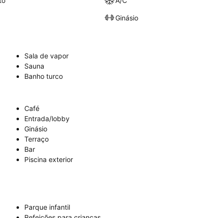
to
A/C
Ginásio
Sala de vapor
Sauna
Banho turco
Café
Entrada/lobby
Ginásio
Terraço
Bar
Piscina exterior
Parque infantil
Refeições para crianças