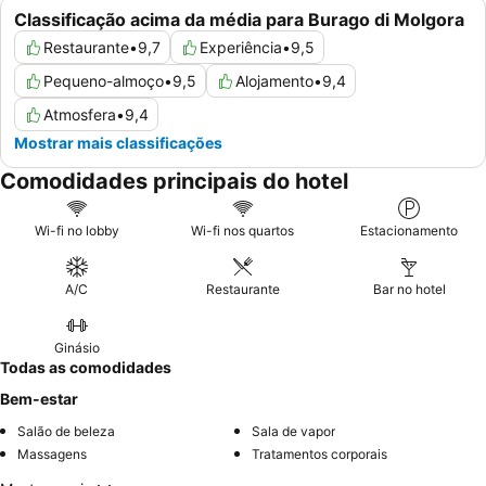
Classificação acima da média para Burago di Molgora
Restaurante
•
9,7
Experiência
•
9,5
Pequeno-almoço
•
9,5
Alojamento
•
9,4
Atmosfera
•
9,4
Mostrar mais classificações
Comodidades principais do hotel
Wi-fi no lobby
Wi-fi nos quartos
Estacionamento
A/C
Restaurante
Bar no hotel
Ginásio
Todas as comodidades
Bem-estar
Salão de beleza
Sala de vapor
Massagens
Tratamentos corporais