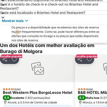
Porta Venezia
Galeria Vittorio Emanuele II
Qual é o horário de check-in e check-out no Brianteo Hotel and
Porto Como
FieraMilano
Restaurant?
Onde está localizado o Brianteo Hotel and Restaurant?
Lampugnano
Museo del Duomo di Milano
Mostrar mais
Funicolare di Città Alta
Teatro Sociale Como
Os preços e a disponibilidade que recebemos dos sites de reserva
Garibaldi Metro Station
Boccaleone
mudam frequentemente. Como tal, pode haver diferenças entre as
Teatro dal Verme
Bicocca
ofertas que consulta no trivago e os preços que estão disponíveis
nos sites de reserva.
Via Montenapoleone
San Siro Ippodromo Metro Station
Um dos Hotéis com melhor avaliação em
Stazione Milano Lambrate
Castelo Sforzeco
Burago di Molgora
Porta Genova
Zara Metro Station
Escolha popular
Escolha popular
Partilhar
Adicionar aos favoritos
Partilhar
Adicionar
Bovisa
Assago Milanofiori Forum Metro Station
Lido di Bellagio
Università di Pavia
Lambrate
Città Studi
Porta Venezia Metro Station
Isola
Hotel
Hotel
Moscova Metro Station
Duomo Metro Station
4 Estrelas
3 Estrelas
Best Western Plus BorgoLecco Hotel
B&B HOTEL Mil
8,9
8,3
Excelente
(
1.822 pontuações
)
Muito boa
(
5.57
Arcore, a 0.5 km de Centro da cidade
Monza, a 1.9 km d