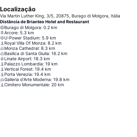
Localização
Via Martin Luther King, 3/5, 20875, Burago di Molgora, Itália
Distância de Brianteo Hotel and Restaurant
Burago di Molgora
:
0.2
km
Arcore
:
5.3
km
U-Power Stadium
:
5.9
km
Royal Villa Of Monza
:
8.2
km
Monza Cathedral
:
8.3
km
Basilica di Santa Giulia
:
16.2
km
Linate Airport
:
18.3
km
Palazzo Lombardia
:
19
km
Vertical Forest
:
19.4
km
Porta Venezia
:
19.4
km
Galleria d'Arte Moderna
:
19.8
km
Cimitero Monumentale
:
20
km