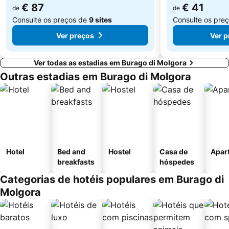
€ 87
€ 41
de
de
Consulte os preços de
9 sites
Consulte os pre
Ver preços
Ver p
Ver todas as estadias em Burago di Molgora
Outras estadias em Burago di Molgora
Hotel
Bed and
Hostel
Casa de
Apar
breakfasts
hóspedes
Categorias de hotéis populares em Burago di
Molgora