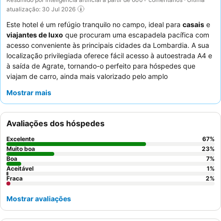
atualização: 30 Jul 2026
Este hotel é um refúgio tranquilo no campo, ideal para
casais
e
viajantes de luxo
que procuram uma escapadela pacífica com
acesso conveniente às principais cidades da Lombardia. A sua
localização privilegiada oferece fácil acesso à autoestrada A4 e
à saída de Agrate, tornando-o perfeito para hóspedes que
viajam de carro, ainda mais valorizado pelo amplo
estacionamento gratuito
. O
spa
do hotel proporciona uma
Mostrar mais
atmosfera serena para rejuvenescimento, complementado por
um ginásio bem equipado. Os hóspedes elogiam
consistentemente o
staff atencioso e profissional
e o
Avaliações dos hóspedes
excelente e variado pequeno-almoço
com café fresco. Para
uma experiência verdadeiramente relaxante, considere reservar
Excelente
67
%
um quarto com vista para o tranquilo pátio do jardim.
Muito boa
23
%
Boa
7
%
Aceitável
1
%
Fraca
2
%
Mostrar avaliações