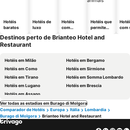
Hotéis
Hotéis de
Hotéis
Hotéis que
Hoté
baratos
luxo
com
permitem
com 
piscinas
animais
Destinos perto de Brianteo Hotel and
Restaurant
Hotéis em Milão
Hotéis em Bergamo
Hotéis em Como
Hotéis em Sirmione
Hotéis em Tirano
Hotéis em Somma Lombardo
Hotéis em Lugano
Hotéis em Brescia
Hotéis em Assago
Ver todas as estadias em Burago di Molgora
Comparador de Hotéis
Europa
Itália
Lombardia
Burago di Molgora
Brianteo Hotel and Restaurant