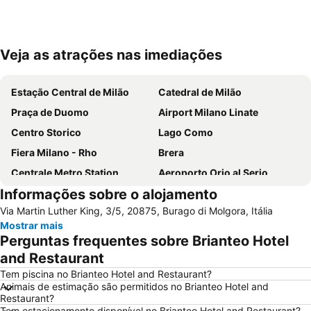
Veja as atrações nas imediações
Ampliar mapa
Estação Central de Milão
Catedral de Milão
Praça de Duomo
Airport Milano Linate
Centro Storico
Lago Como
Fiera Milano - Rho
Brera
Centrale Metro Station
Aeroporto Orio al Serio
Informações sobre o alojamento
Navigli
Cidade Alta de Bérgamo
Via Martin Luther King, 3/5, 20875, Burago di Molgora, Itália
Stazione di Bergamo
San Siro
Mostrar mais
Stazione Porta Garibaldi
Lampugnano Metro Station
Perguntas frequentes sobre Brianteo Hotel
Autodromo Nazionale Monza
Teatro alla Scala
and Restaurant
San Siro Stadio Metro Station
Cadorna – Triennale Metro Station
Tem piscina no Brianteo Hotel and Restaurant?
Animais de estimação são permitidos no Brianteo Hotel and
Porta Romana
Porta Garibaldi
Restaurant?
Tem estacionamento disponível no Brianteo Hotel and Restaurant?