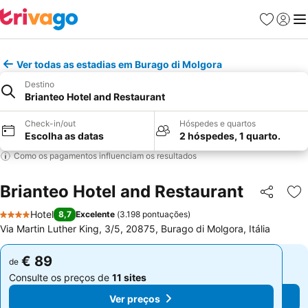
Favoritos
Iniciar
Me
Ver todas as estadias em Burago di Molgora
Destino
Brianteo Hotel and Restaurant
Check-in/out
Hóspedes e quartos
Escolha as datas
2 hóspedes, 1 quarto.
Como os pagamentos influenciam os resultados
Brianteo Hotel and Restaurant
Partilhar
Ad
Hotel
8,7
Excelente
(
3.198 pontuações
)
4 Estrelas
Via Martin Luther King, 3/5, 20875, Burago di Molgora, Itália
€ 89
€ 89
de
de
Consulte os preços de
11 sites
Consulte os preços de
11 sites
Ver preços
Ver preços