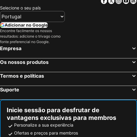
Facebook
Twitter
Insta
Yo
Selecione o seu país
Adicionar no Google
Encontre facilmente os nossos
resultados: adicione o trivago como
fonte preferencial no Google.
Empresa
Os nossos produtos
Termos e políticas
Suporte
Inicie sessão para desfrutar de
vantagens exclusivas para membros
Personalize a sua experiência
Ofertas e preços para membros