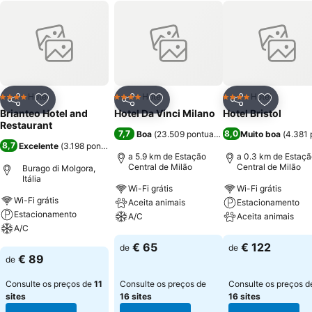
Hotel
Hotel
Hotel
4 Estrelas
4 Estrelas
4 Estrelas
Partilhar
Adicionar aos favoritos
Partilhar
Adicionar aos favoritos
Partilhar
Adicionar
Brianteo Hotel and
Hotel Da Vinci Milano
Hotel Bristol
Restaurant
7,7
8,0
Boa
(
23.509 pontuações
)
Muito boa
(
4.381 
8,7
Excelente
(
3.198 pontuações
)
a 5.9 km de Estação
a 0.3 km de Estaçã
Central de Milão
Central de Milão
Burago di Molgora,
Itália
Wi-Fi grátis
Wi-Fi grátis
Wi-Fi grátis
Aceita animais
Estacionamento
Estacionamento
A/C
Aceita animais
A/C
Ver preços
Ver preços
€ 65
€ 122
de
de
Ver preços
€ 89
de
Consulte os preços de
11
Consulte os preços de
Consulte os preços d
sites
16 sites
16 sites