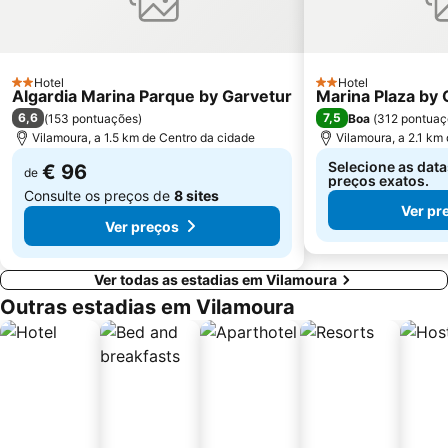
Marina de Lagos
Praia do Ancão
Sesmarias
Aveiros
Paderne
Carvoeiro
Hotel
Hotel
2 Estrelas
2 Estrelas
Algardia Marina Parque by Garvetur
Barra da Fuseta Beach
Praia Maria Luísa
Marina Plaza by 
6,6
7,5
(
153 pontuações
)
Boa
(
312 pontuaç
Vale De Parra
Galé Leste
Vilamoura, a 1.5 km de Centro da cidade
Vilamoura, a 2.1 km
Selecione as data
€ 96
de
preços exatos.
Consulte os preços de
8 sites
Ver pr
Ver preços
Ver todas as estadias em Vilamoura
Outras estadias em Vilamoura