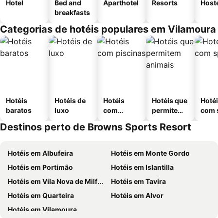
Hotel
Bed and
Aparthotel
Resorts
Host
breakfasts
Categorias de hotéis populares em Vilamoura
Hotéis
Hotéis de
Hotéis
Hotéis que
Hoté
baratos
luxo
com
permitem
com 
piscinas
animais
Destinos perto de Browns Sports Resort
Hotéis em Albufeira
Hotéis em Monte Gordo
Hotéis em Portimão
Hotéis em Islantilla
Hotéis em Vila Nova de Milfontes
Hotéis em Tavira
Hotéis em Quarteira
Hotéis em Alvor
Hotéis em Vilamoura