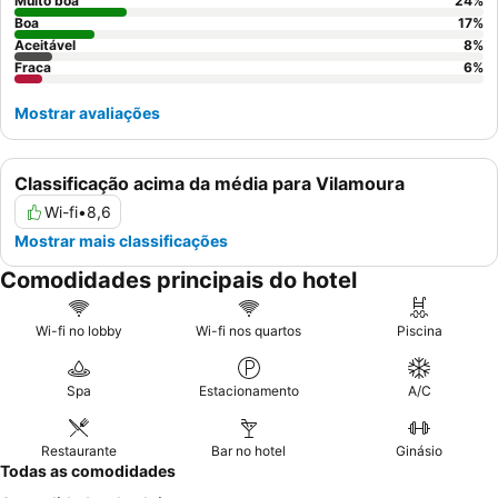
considere utilizar a opção de
passe diário
para partidas tardias,
Muito boa
24
%
permitindo acesso contínuo às comodidades.
Boa
17
%
Aceitável
8
%
Fraca
6
%
Mostrar avaliações
Classificação acima da média para Vilamoura
Wi-fi
•
8,6
Mostrar mais classificações
Comodidades principais do hotel
Wi-fi no lobby
Wi-fi nos quartos
Piscina
Spa
Estacionamento
A/C
Restaurante
Bar no hotel
Ginásio
Todas as comodidades