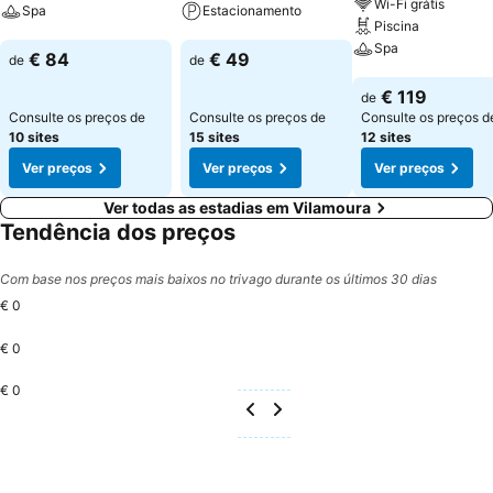
Wi-Fi grátis
Spa
Estacionamento
Piscina
Spa
Ver preços
Ver preços
€ 84
€ 49
de
de
Ver preços
€ 119
de
Consulte os preços de
Consulte os preços de
Consulte os preços d
10 sites
15 sites
12 sites
Ver preços
Ver preços
Ver preços
Ver todas as estadias em Vilamoura
Tendência dos preços
Com base nos preços mais baixos no trivago durante os últimos 30 dias
€ 0
€ 0
€ 0