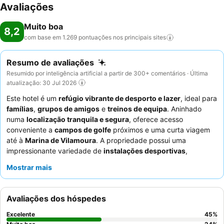
Avaliações
Muito boa
8,2
com base em 1.269 pontuações nos principais
sites
Resumo de avaliações
Resumido por inteligência artificial a partir de 300+ comentários · Última
atualização: 30 Jul 2026
Este hotel é um
refúgio vibrante de desporto e lazer
, ideal para
famílias
,
grupos de amigos
e
treinos de equipa
. Aninhado
numa
localização tranquila e segura
, oferece acesso
conveniente a
campos de golfe
próximos e uma curta viagem
até à
Marina de Vilamoura
. A propriedade possui uma
impressionante variedade de
instalações desportivas
,
incluindo campos de futebol, campos de ténis e padel, um
Mostrar mais
ginásio bem equipado e piscinas interiores e exteriores. Os
hóspedes elogiam consistentemente os
funcionários
simpáticos e atenciosos
e o bom nível do
bar desportivo e
Avaliações dos hóspedes
restaurante
, sendo o pequeno-almoço inglês completo um
destaque. Para uma experiência verdadeiramente relaxante,
Excelente
45
%