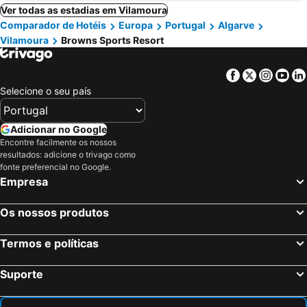
Ver todas as estadias em Vilamoura
Comparador de Hotéis
Europa
Portugal
Algarve
Vilamoura
Browns Sports Resort
Facebook
Twitter
Insta
Yo
Selecione o seu país
Adicionar no Google
Encontre facilmente os nossos
resultados: adicione o trivago como
fonte preferencial no Google.
Empresa
Os nossos produtos
Termos e políticas
Suporte