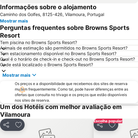
Informações sobre o alojamento
Praia da Galé
slide & splash
Caminho dos Golfes, 8125-426, Vilamoura, Portugal
Praia dos Pescadores
Autodrómo Internacional Algarve
Mostrar mais
Vilamoura Marina
Praia da Ilha da Armona
Perguntas frequentes sobre Browns Sports
Balaia Golf Village
Praia da Ilha de Tavira
Resort
Praia do Barril
de Armação de Pera
Tem piscina no Browns Sports Resort?
Animais de estimação são permitidos no Browns Sports Resort?
Meia Praia
Aldeia das Açoteias
Tem estacionamento disponível no Browns Sports Resort?
Qual é o horário de check-in e check-out no Browns Sports Resort?
Montechoro
Fuseta(Mar) Beach
Onde está localizado o Browns Sports Resort?
De Vilamoura
Olhos de Água
Mostrar mais
Marina de Portimão
Estádio Algarve
Os preços e a disponibilidade que recebemos dos sites de reserva
Praia do Carvoeiro
Inatel Beach
mudam frequentemente. Como tal, pode haver diferenças entre as
ofertas que consulta no trivago e os preços que estão disponíveis
Marina de Albufeira
AlgarveShopping
nos sites de reserva.
Praia da Ilha do Farol
Praia Dona Ana
Um dos Hotéis com melhor avaliação em
Vilamoura
Do Alvor
Ferreiras
Escolha popular
Aqualand Algarve
Prainha
Partilhar
Adicionar aos favoritos
Partilhar
Adicionar a
Areias de São João
Praia de Três Irmãos