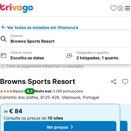
Favoritos
Iniciar
Me
Ver todas as estadias em Vilamoura
Destino
Browns Sports Resort
Check-in/out
Hóspedes e quartos
Escolha as datas
2 hóspedes, 1 quarto.
Como os pagamentos influenciam os resultados
Browns Sports Resort
Partilhar
Ad
Resort
8,2
Muito boa
(
1.269 pontuações
)
4 Estrelas
Caminho dos Golfes, 8125-426, Vilamoura, Portugal
€ 84
€ 84
de
de
Consulte os preços de
10 sites
Consulte os preços de
10 sites
Ver preços
Ver preços