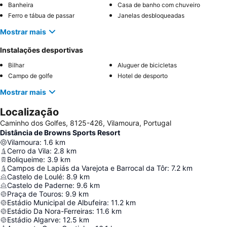
Banheira
Casa de banho com chuveiro
Ferro e tábua de passar
Janelas desbloqueadas
Mostrar mais
Instalações desportivas
Bilhar
Aluguer de bicicletas
Campo de golfe
Hotel de desporto
Mostrar mais
Localização
Caminho dos Golfes, 8125-426, Vilamoura, Portugal
Distância de Browns Sports Resort
Vilamoura
:
1.6
km
Cerro da Vila
:
2.8
km
Boliqueime
:
3.9
km
Campos de Lapiás da Varejota e Barrocal da Tôr
:
7.2
km
Castelo de Loulé
:
8.9
km
Castelo de Paderne
:
9.6
km
Praça de Touros
:
9.9
km
Estádio Municipal de Albufeira
:
11.2
km
Estádio Da Nora-Ferreiras
:
11.6
km
Estádio Algarve
:
12.5
km