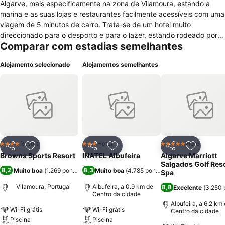
Algarve, mais especificamente na zona de Vilamoura, estando a
marina e as suas lojas e restaurantes facilmente acessíveis com uma
viagem de 5 minutos de carro. Trata-se de um hotel muito
direccionado para o desporto e para o lazer, estando rodeado por 6
Comparar com estadias semelhantes
campos de golf, além de muitas actividades possíveis. Nestas estão
incluidos sauna, spa & centro de bem-estar, jacuzzi, banho turco,
Alojamento selecionado
Alojamentos semelhantes
bilhar, ciclismo, dardos, centro de fitness, sala de jogos,
caminhadas, piscina interior e exterior, massagem, squash, tênis de
mesa e campo de ténis. O alojamento no hotel conta com cofre, ar
condicionado, aquecimento, secretária, entrada privada, sofá-
cama, telefone, fax, leitor de dvd, televisão por cabo, comodidades
para fazer café e chá, casa de banho com artigos de higiene
pessoal e cozinha com frigorífico e micro-ondas. A recepção do
hotel está disponível 24 horas por dia, existe estacionamento, sala
Resort
Hotel
Hotel
4 Estrelas
3 Estrelas
5 Estrelas
Partilhar
Adicionar aos favoritos
Partilhar
Adicionar aos favoritos
Partilhar
Adicionar
para bagagem e ainda um restaurante e um bar. Os hóspedes
Browns Sports Resort
INATEL Albufeira
Algarve Marriott
poderão solicitar transfer do aeroporto, e usufruir de serviços de
Salgados Golf Reso
8,2
8,3
Muito boa
(
1.269 pontuações
Muito boa
)
(
4.785 pontuações
)
câmbio bem como de serviços específicos para quem viaja em
Spa
negócios.
Vilamoura, Portugal
Albufeira, a 0.9 km de
8,8
Excelente
(
3.250 
Centro da cidade
Albufeira, a 6.2 km
Wi-Fi grátis
Wi-Fi grátis
Centro da cidade
Piscina
Piscina