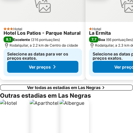
Hotel
Hotel
3 Estrelas
1 Estrelas
Hotel Los Patios - Parque Natural
La Ermita
9,1
7,7
Excelente
(
316 pontuações
)
Boa
(
66 pontuações
)
Rodalquilar, a 2.2 km de Centro da cidade
Rodalquilar, a 2.3 km 
Selecione as datas para ver os
Selecione as datas 
preços exatos.
preços exatos.
Ver preços
Ver preç
Ver todas as estadias em Las Negras
Outras estadias em Las Negras