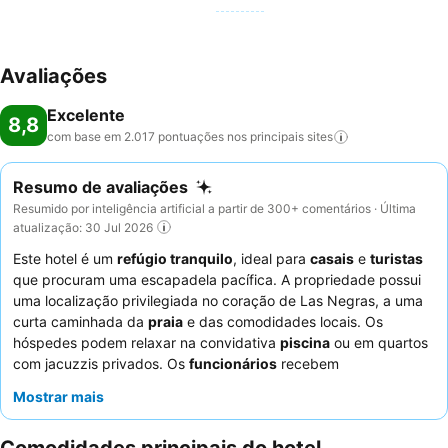
Avaliações
Excelente
8,8
com base em 2.017 pontuações nos principais
sites
Resumo de avaliações
Resumido por inteligência artificial a partir de 300+ comentários · Última
atualização: 30 Jul 2026
Este hotel é um
refúgio tranquilo
, ideal para
casais
e
turistas
que procuram uma escapadela pacífica. A propriedade possui
uma localização privilegiada no coração de Las Negras, a uma
curta caminhada da
praia
e das comodidades locais. Os
hóspedes podem relaxar na convidativa
piscina
ou em quartos
com jacuzzis privados. Os
funcionários
recebem
consistentemente elogios pelo seu serviço caloroso e acolhedor,
Mostrar mais
complementando o impressionante e variado
buffet de
pequeno-almoço
. Para uma experiência verdadeiramente
relaxante, considere reservar um quarto com um
terraço