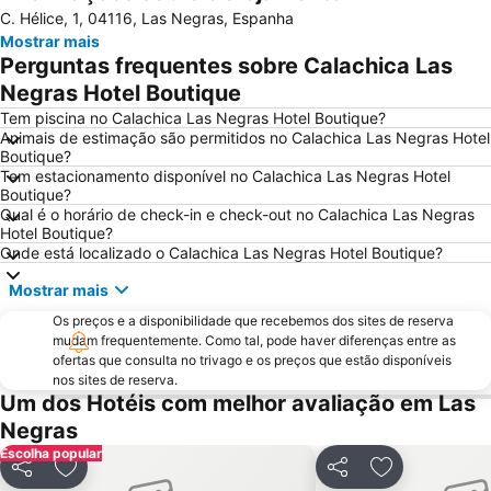
C. Hélice, 1, 04116, Las Negras, Espanha
Palacio Municipal de los Juegos Mediterráneos
Agua Amarga
Mostrar mais
Tagarete
Zapillo
Perguntas frequentes sobre Calachica Las
San Telmo
Los Muertos
Negras Hotel Boutique
San Miguel de Cabo de Gata
Venta del Bancal-Ventanicas
Tem piscina no Calachica Las Negras Hotel Boutique?
Animais de estimação são permitidos no Calachica Las Negras Hotel
Playa de las Ventiscas
Casablanca
Boutique?
Tem estacionamento disponível no Calachica Las Negras Hotel
Marina de la Torre
Garrucha - Las Escobetas
Boutique?
Torrecárdenas
Los Almendros
Qual é o horário de check-in e check-out no Calachica Las Negras
Hotel Boutique?
Onde está localizado o Calachica Las Negras Hotel Boutique?
Mostrar mais
Os preços e a disponibilidade que recebemos dos sites de reserva
mudam frequentemente. Como tal, pode haver diferenças entre as
ofertas que consulta no trivago e os preços que estão disponíveis
nos sites de reserva.
Um dos Hotéis com melhor avaliação em Las
Negras
Escolha popular
Partilhar
Adicionar aos favoritos
Partilhar
Adicionar aos