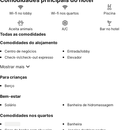
Comodidades principais do hotel
privado
para banhos de sol.
Wi-fi no lobby
Wi-fi nos quartos
Piscina
Aceita animais
A/C
Bar no hotel
Todas as comodidades
Comodidades do alojamento
Centro de negócios
Entrada/lobby
Check-in/check-out expresso
Elevador
Mostrar mais
Para crianças
Berço
Bem-estar
Solário
Banheira de hidromassagem
Comodidades nos quartos
Banheira