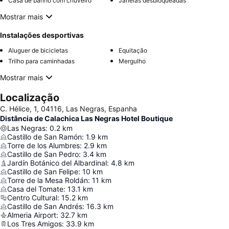
Casa de banho com chuveiro
Janelas desbloqueadas
Mostrar mais
Instalações desportivas
Aluguer de bicicletas
Equitação
Trilho para caminhadas
Mergulho
Mostrar mais
Localização
C. Hélice, 1, 04116, Las Negras, Espanha
Distância de Calachica Las Negras Hotel Boutique
Las Negras
:
0.2
km
Castillo de San Ramón
:
1.9
km
Torre de los Alumbres
:
2.9
km
Castillo de San Pedro
:
3.4
km
Jardín Botánico del Albardinal
:
4.8
km
Castillo de San Felipe
:
10
km
Torre de la Mesa Roldán
:
11
km
Casa del Tomate
:
13.1
km
Centro Cultural
:
15.2
km
Castillo de San Andrés
:
16.3
km
Almeria Airport
:
32.7
km
Los Tres Amigos
:
33.9
km