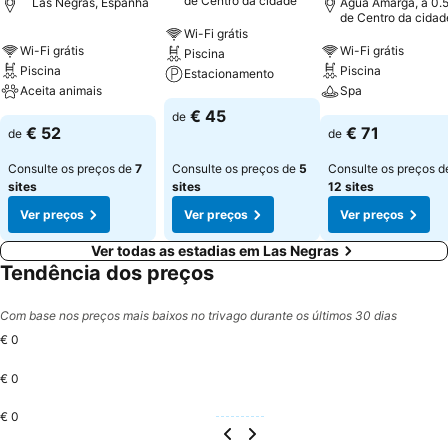
de Centro da cidade
Las Negras, Espanha
Agua Amarga, a 0.
de Centro da cidad
Wi-Fi grátis
Wi-Fi grátis
Wi-Fi grátis
Piscina
Piscina
Piscina
Estacionamento
Aceita animais
Spa
€ 45
de
€ 52
€ 71
de
de
Consulte os preços de
7
Consulte os preços de
5
Consulte os preços d
sites
sites
12 sites
Ver preços
Ver preços
Ver preços
Ver todas as estadias em Las Negras
Tendência dos preços
Com base nos preços mais baixos no trivago durante os últimos 30 dias
€ 0
€ 0
€ 0