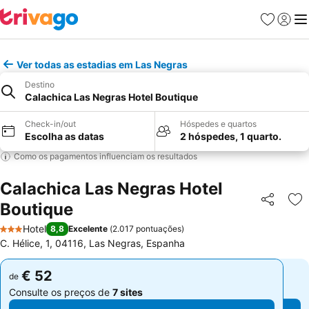
Favoritos
Iniciar
Me
Ver todas as estadias em Las Negras
Destino
Calachica Las Negras Hotel Boutique
Check-in/out
Hóspedes e quartos
Escolha as datas
2 hóspedes, 1 quarto.
Como os pagamentos influenciam os resultados
Calachica Las Negras Hotel
Boutique
Partilhar
Ad
Hotel
8,8
Excelente
(
2.017 pontuações
)
3 Estrelas
C. Hélice, 1, 04116, Las Negras, Espanha
€ 52
€ 52
de
de
Consulte os preços de
7 sites
Consulte os preços de
7 sites