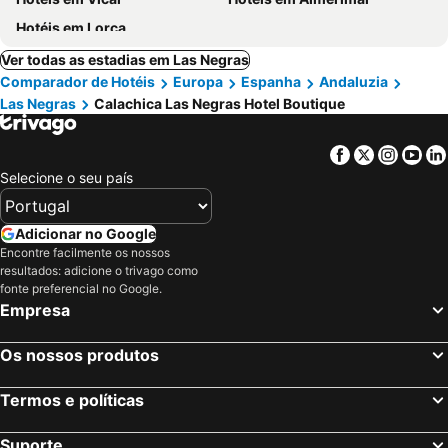
Hotéis em Lorca
Ver todas as estadias em Las Negras
Comparador de Hotéis
Europa
Espanha
Andaluzia
Las Negras
Calachica Las Negras Hotel Boutique
Facebook
Twitter
Insta
Yo
Selecione o seu país
Adicionar no Google
Encontre facilmente os nossos
resultados: adicione o trivago como
fonte preferencial no Google.
Empresa
Os nossos produtos
Termos e políticas
Suporte