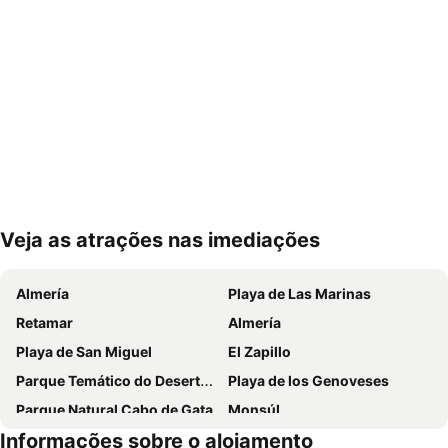
Veja as atrações nas imediações
Ampliar mapa
Almería
Playa de Las Marinas
Retamar
Almería
Playa de San Miguel
El Zapillo
Parque Temático do Deserto de Tabernas
Playa de los Genoveses
Parque Natural Cabo de Gata
Monsúl
Informações sobre o alojamento
Andalucía Day
Playa de vista de los Ángeles