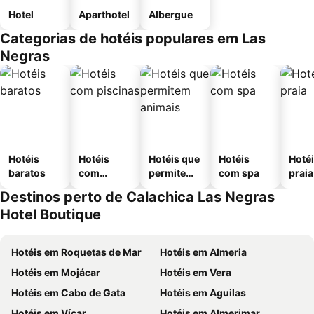
Hotel
Aparthotel
Albergue
Categorias de hotéis populares em Las
Negras
Hotéis
Hotéis
Hotéis que
Hotéis
Hotéi
baratos
com
permitem
com spa
praia
piscinas
animais
Destinos perto de Calachica Las Negras
Hotel Boutique
Hotéis em Roquetas de Mar
Hotéis em Almeria
Hotéis em Mojácar
Hotéis em Vera
Hotéis em Cabo de Gata
Hotéis em Aguilas
Hotéis em Vícar
Hotéis em Almerimar