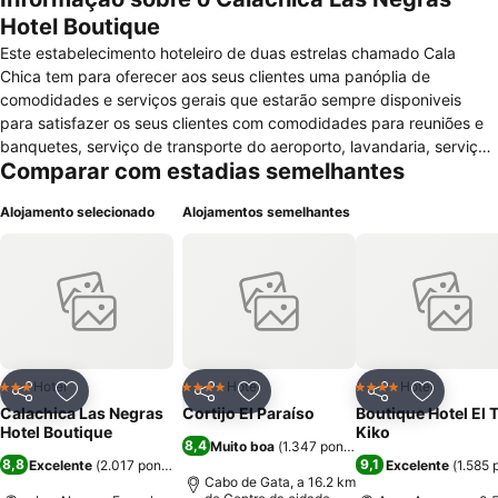
Hotel Boutique
Este estabelecimento hoteleiro de duas estrelas chamado Cala
Chica tem para oferecer aos seus clientes uma panóplia de
comodidades e serviços gerais que estarão sempre disponiveis
para satisfazer os seus clientes com comodidades para reuniões e
banquetes, serviço de transporte do aeroporto, lavandaria, serviço
Comparar com estadias semelhantes
de engomadoria, aluguer de bicicleta, fax, fotocopiadora,
restaurante, bar, refeições pré-embaladas, recepção 24 horas,
Alojamento selecionado
Alojamentos semelhantes
serviço expresso de check-in/check-out, jornais, jardim, terraço,
quartos para não fumadores, quartos e comodidades para pessoas
com mobilidade condicionada, quarto com comodidades VIP,
elevador, cofre, aquecimento e ar condicionado. Para descontrair o
cliente pode praticar wind-surf, desfrutar de um jacuzzi, fazer
caminhadas, snorkelling e dar uns mergulhos na piscina exterior. Os
seus quartos são confortáveis e estão equipados com cofre, ar
condicionado, secretária, aquecimento, casa de banho com duche,
Hotel
Hotel
Hotel
3 Estrelas
4 Estrelas
4 Estrelas
Partilhar
Adicionar aos favoritos
Partilhar
Adicionar aos favoritos
Partilhar
Adicionar
banheira, secador de cabelo e artigos de higiene pessoal, televisão,
Calachica Las Negras
Cortijo El Paraíso
Boutique Hotel El 
telefone, mini-bar, frigorífico, serviço de despertar ou relógio
Hotel Boutique
Kiko
8,4
Muito boa
(
1.347 pontuações
)
despertador e varanda.
8,8
9,1
Excelente
(
2.017 pontuações
)
Excelente
(
1.585 
Cabo de Gata, a 16.2 km