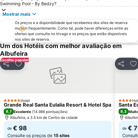
Olhos de Água
Marina de Portimão
Swimming Pool - By Bedzy?
Estádio Algarve
Praia do Carvoeiro
Mostrar mais
Inatel Beach
Marina de Albufeira
Os preços e a disponibilidade que recebemos dos sites de reserva
mudam frequentemente. Como tal, pode haver diferenças entre as
AlgarveShopping
Praia da Ilha do Farol
ofertas que consulta no trivago e os preços que estão disponíveis
Praia Dona Ana
Do Alvor
nos sites de reserva.
Um dos Hotéis com melhor avaliação em
Ferreiras
Aqualand Algarve
Albufeira
Prainha
Areias de São João
Escolha popular
Praia do Burgau
Praia de Três Irmãos
Partilhar
Adicionar aos favoritos
Partilhar
Ad
Praia de Porto de Mós
Marina de Lagos
Praia do Ancão
Sesmarias
Aveiros
Paderne
Carvoeiro
Barra da Fuseta Beach
Hotel
Hot
5 Estrelas
4 Estrelas
Grande Real Santa Eulalia Resort & Hotel Spa
Santa Eu
Praia Maria Luísa
Vale De Parra
8,7
8,3
Excelente
(
14.986 pontuações
)
Muit
Albufeira, a 3.5 km de Centro da cidade
Albufei
€ 98
€ 7
de
de
Consulte os preços de
15 sites
Consult