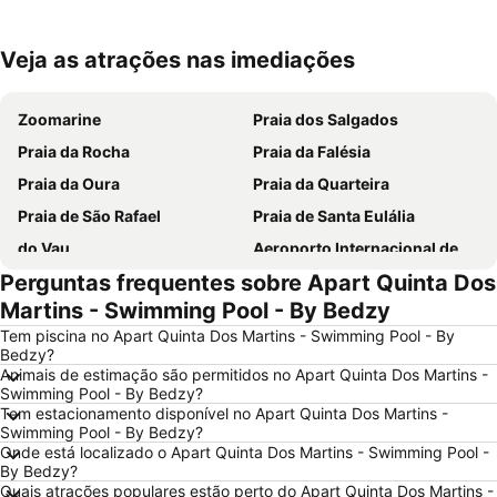
Veja as atrações nas imediações
Ampliar mapa
Zoomarine
Praia dos Salgados
Praia da Rocha
Praia da Falésia
Praia da Oura
Praia da Quarteira
Praia de São Rafael
Praia de Santa Eulália
do Vau
Aeroporto Internacional de Faro - Gago Coutinho
Perguntas frequentes sobre Apart Quinta Dos
Praia da Galé
slide & splash
Martins - Swimming Pool - By Bedzy
Praia dos Pescadores
Autodrómo Internacional Algarve
Tem piscina no Apart Quinta Dos Martins - Swimming Pool - By
Vilamoura Marina
Praia da Ilha da Armona
Bedzy?
Animais de estimação são permitidos no Apart Quinta Dos Martins -
Balaia Golf Village
Praia do Barril
Swimming Pool - By Bedzy?
de Armação de Pera
Meia Praia
Tem estacionamento disponível no Apart Quinta Dos Martins -
Swimming Pool - By Bedzy?
Aldeia das Açoteias
Montechoro
Onde está localizado o Apart Quinta Dos Martins - Swimming Pool -
By Bedzy?
Fuseta(Mar) Beach
De Vilamoura
Quais atrações populares estão perto do Apart Quinta Dos Martins -