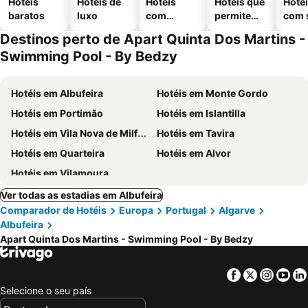
Hotéis
Hotéis de
Hotéis
Hotéis que
Hoté
baratos
luxo
com
permitem
com 
piscinas
animais
Destinos perto de Apart Quinta Dos Martins -
Swimming Pool - By Bedzy
Hotéis em Albufeira
Hotéis em Monte Gordo
Hotéis em Portimão
Hotéis em Islantilla
Hotéis em Vila Nova de Milfontes
Hotéis em Tavira
Hotéis em Quarteira
Hotéis em Alvor
Hotéis em Vilamoura
Ver todas as estadias em Albufeira
Comparador de Hotéis
Europa
Portugal
Algarve
Albufeira
Apart Quinta Dos Martins - Swimming Pool - By Bedzy
Facebook
Twitter
Insta
Yo
Selecione o seu país