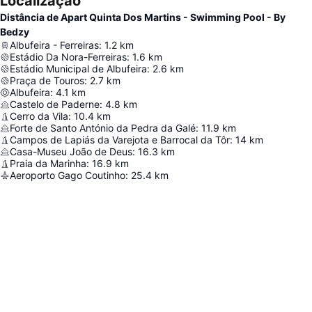
Localização
Distância de Apart Quinta Dos Martins - Swimming Pool - By
Bedzy
Albufeira - Ferreiras
:
1.2
km
Estádio Da Nora-Ferreiras
:
1.6
km
Estádio Municipal de Albufeira
:
2.6
km
Praça de Touros
:
2.7
km
Albufeira
:
4.1
km
Castelo de Paderne
:
4.8
km
Cerro da Vila
:
10.4
km
Forte de Santo António da Pedra da Galé
:
11.9
km
Campos de Lapiás da Varejota e Barrocal da Tôr
:
14
km
Casa-Museu João de Deus
:
16.3
km
Praia da Marinha
:
16.9
km
Aeroporto Gago Coutinho
:
25.4
km