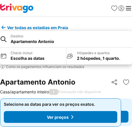
Favoritos
Iniciar
Me
Ver todas as estadias em Praia
Destino
Apartamento Antonio
Check-in/out
Hóspedes e quartos
Escolha as datas
2 hóspedes, 1 quarto.
Como os pagamentos influenciam os resultados
Apartamento Antonio
Partilhar
Ad
Casa/apartamento inteiro
/
Pontuação não disponível
Selecione as datas para ver os preços exatos.
Selecione as datas para ver os preços exatos.
Ver preços
Ver preços