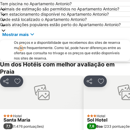
Tem piscina no Apartamento Antonio?
Animais de estimação são permitidos no Apartamento Antonio?
Tem estacionamento disponível no Apartamento Antonio?
Onde está localizado o Apartamento Antonio?
Quais atrações populares estão perto do Apartamento Antonio?
Mostrar mais
Os preços e a disponibilidade que recebemos dos sites de reserva
mudam frequentemente. Como tal, pode haver diferenças entre as
ofertas que consulta no trivago e os preços que estão disponíveis
nos sites de reserva.
Um dos Hotéis com melhor avaliação em
Praia
Partilhar
Adicionar aos favoritos
Partilhar
Adicionar aos
Hotel
Hotel
3 Estrelas
3 Estrelas
Santa Maria
Sol Hotel
7,1
7,8
(
1.476 pontuações
)
Boa
(
233 pontuaçõe