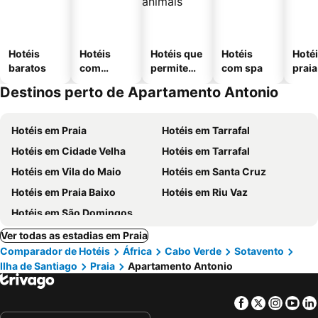
Hotéis
Hotéis
Hotéis que
Hotéis
Hotéi
baratos
com
permitem
com spa
praia
piscinas
animais
Destinos perto de Apartamento Antonio
Hotéis em Praia
Hotéis em Tarrafal
Hotéis em Cidade Velha
Hotéis em Tarrafal
Hotéis em Vila do Maio
Hotéis em Santa Cruz
Hotéis em Praia Baixo
Hotéis em Riu Vaz
Hotéis em São Domingos
Ver todas as estadias em Praia
Comparador de Hotéis
África
Cabo Verde
Sotavento
Ilha de Santiago
Praia
Apartamento Antonio
Facebook
Twitter
Insta
Yo