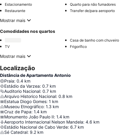
Estacionamento
Quarto para não fumadores
Restaurante
Transfer de/para aeroporto
Mostrar mais
Comodidades nos quartos
Casa de banho com chuveiro
TV
Frigorífico
Mostrar mais
Localização
Distância de Apartamento Antonio
Praia
:
0.4
km
Estádio da Varzea
:
0.7
km
Auditorio Nacional
:
0.7
km
Arquivo Historico Nacional
:
0.8
km
Estatua Diogo Gomes
:
1
km
Museou Etnográfico
:
1.3
km
Cruz de Papa
:
1.4
km
Monumento João Paulo II
:
1.4
km
Aeroporto Internacional Nelson Mandela
:
4.6
km
Estádio Nacional de Cabo Verde
:
6.7
km
Sé Catedral
:
9.2
km