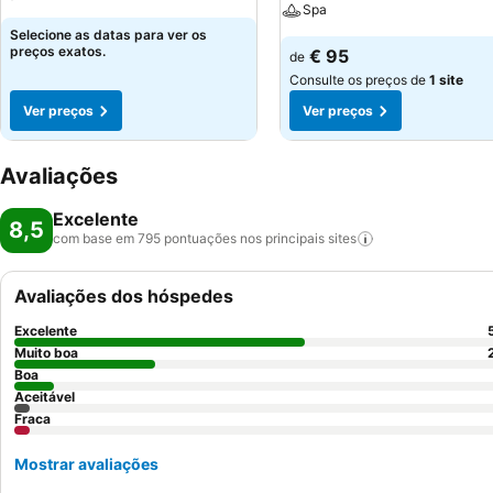
Spa
Selecione as datas para ver os
preços exatos.
€ 95
de
Consulte os preços de
1 site
Ver preços
Ver preços
Avaliações
Excelente
8,5
com base em 795 pontuações nos principais
sites
Avaliações dos hóspedes
Excelente
Muito boa
Boa
Aceitável
Fraca
Mostrar avaliações