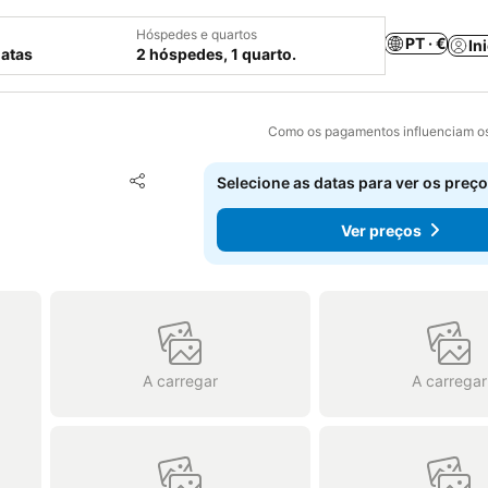
Hóspedes e quartos
PT · €
In
datas
2 hóspedes, 1 quarto.
Como os pagamentos influenciam os
Adicionar aos favoritos
Selecione as datas para ver os preço
Partilhar
Ver preços
A carregar
A carregar