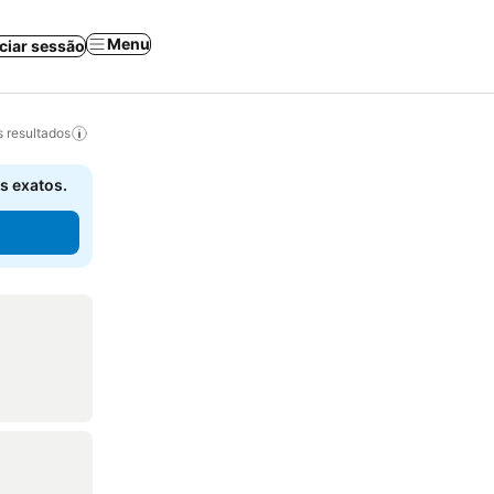
Menu
iciar sessão
 resultados
s exatos.