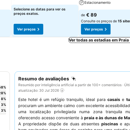
Estacionamento
Selecione as datas para ver os
preços exatos.
€ 89
de
Consulte os preços de
15 site
Ver preços
Ver preços
Ver todas as estadias em Praia 
Resumo de avaliações
Resumido por inteligência artificial a partir de 100+ comentários · Últ
58
%
atualização: 30 Jul 2026
28
%
8
%
Este hotel é um refúgio tranquilo, ideal para
casais
e
tu
3
%
procuram um ambiente calmo com excelente acessibilidad
3
%
uma localização privilegiada numa zona tranquila ma
oferecendo acesso conveniente à
praia e às dunas de M
A propriedade dispõe de duas atraentes
piscinas
e apa
bem equipados com áreas de cozinha para uma estadia c