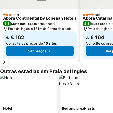
Hotel
Hotel
3 Estrelas
4 Estrelas
Abora Continental by Lopesan Hotels
Abora Catarina
8,3
8,3
Muito boa
(
14.519 pontuações
)
Muito boa
(
14.
Praia del Ingles, a 1.6 km de Centro da cidade
Praia del Ingles, 
€ 162
€ 164
de
de
Consulte os preços de
16 sites
Consulte os pre
Ver preços
Ver
Outras estadias em Praia del Ingles
Hotel
Bed and breakfasts