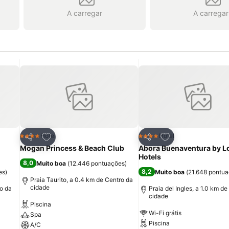
A carregar
A carregar
itos
Adicionar aos favoritos
Adicionar aos fav
Hotel
Hotel
4 Estrelas
4 Estrelas
Partilhar
Partilhar
Mogan Princess & Beach Club
Abora Buenaventura by L
Hotels
8,0
Muito boa
(
12.446 pontuações
)
8,2
es
)
Muito boa
(
21.648 pontu
Praia Taurito, a 0.4 km de Centro da
cidade
o da
Praia del Ingles, a 1.0 km d
cidade
Piscina
Wi-Fi grátis
Spa
Piscina
A/C