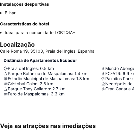
Instalações desportivas
Bilhar
Características do hotel
Ideal para a comunidade LGBTQIA+
Localização
Calle Roma 19, 35100, Praia del Ingles, Espanha
Distância de Apartamentos Ecuador
Praia del Ingles
:
0.5
km
Mundo Aborig
Parque Botánico de Maspalomas
:
1.4
km
EC-ATR
:
6.9
k
Estadio Municipal de Maspalomas
:
1.8
km
Palmitos Park
:
Cristóbal Colón
:
2.6
km
Necrópolis de 
Parque Tony Gallardo
:
2.7
km
Gran Canaria A
Faro de Maspalomas
:
3.3
km
Veja as atrações nas imediações