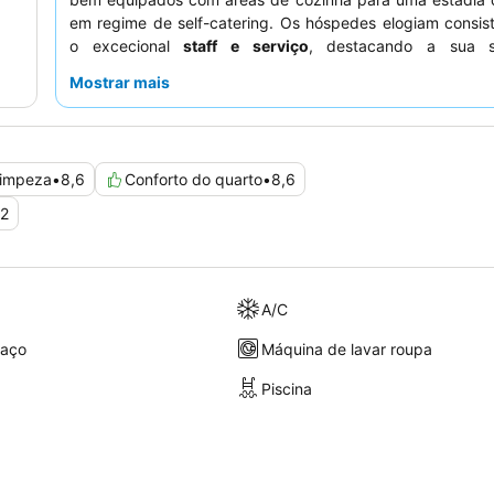
em regime de self-catering. Os hóspedes elogiam consis
o excecional
staff e serviço
, destacando a sua s
prestabilidade, e apreciam a boa
relação preço-quali
Mostrar mais
uma experiência mais relaxante, considere pedir um 
varanda ou terraço grande
para desfrutar do amplo espa
impeza
•
8,6
Conforto do quarto
•
8,6
,2
A/C
raço
Máquina de lavar roupa
Piscina