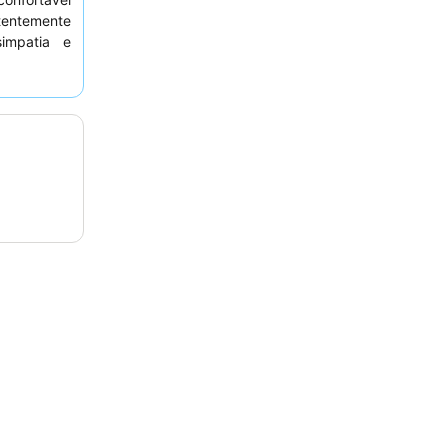
tentemente
impatia e
dade
. Para
quarto com
ço.