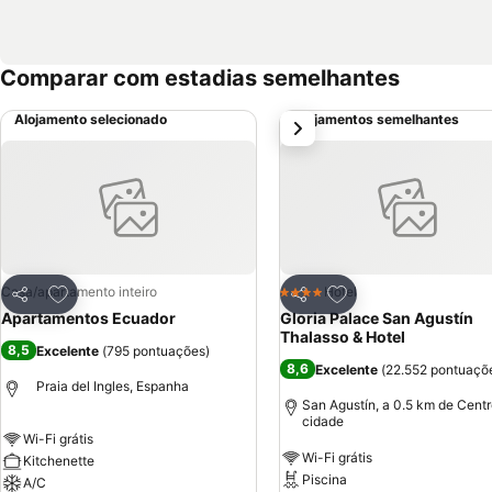
Comparar com estadias semelhantes
Alojamento selecionado
Alojamentos semelhantes
próximo
Adicionar aos favoritos
Adicionar aos favor
Casa/apartamento inteiro
Hotel
4 Estrelas
Partilhar
Partilhar
Apartamentos Ecuador
Gloria Palace San Agustín
Thalasso & Hotel
8,5
Excelente
(
795 pontuações
)
8,6
Excelente
(
22.552 pontuaçõ
Praia del Ingles, Espanha
San Agustín, a 0.5 km de Centr
cidade
Wi-Fi grátis
Wi-Fi grátis
Kitchenette
Piscina
A/C