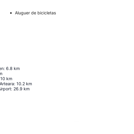
Aluguer de bicicletas
en
:
6.8
km
m
10
km
Arteara
:
10.2
km
irport
:
26.9
km
Ampliar mapa