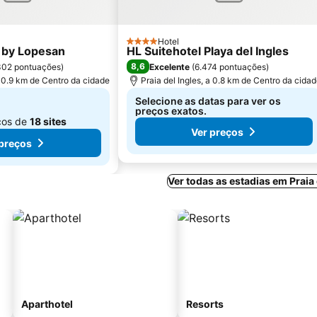
Hotel
4 Estrelas
 by Lopesan
HL Suitehotel Playa del Ingles
8,6
302 pontuações
)
Excelente
(
6.474 pontuações
)
a 0.9 km de Centro da cidade
Praia del Ingles, a 0.8 km de Centro da cida
Selecione as datas para ver os
preços exatos.
ços de
18 sites
Ver preços
 preços
Ver todas as estadias em Praia 
Aparthotel
Resorts