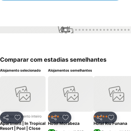
1 / 29
Comparar com estadias semelhantes
Alojamento selecionado
Alojamentos semelhantes
Casa/apartamento inteiro
Hotel
Hotel
4 Estrelas
5 Estrelas
Partilhar
Adicionar aos favoritos
Partilhar
Adicionar aos favoritos
Partilhar
Adicionar
Apartment | In Tropical
Hotel Morabeza
Hotel Riu Funana
Resort | Pool | Close