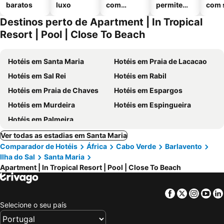
baratos
luxo
com
permitem
com 
piscinas
animais
Destinos perto de Apartment | In Tropical
Resort | Pool | Close To Beach
Hotéis em Santa Maria
Hotéis em Praia de Lacacao
Hotéis em Sal Rei
Hotéis em Rabil
Hotéis em Praia de Chaves
Hotéis em Espargos
Hotéis em Murdeira
Hotéis em Espingueira
Hotéis em Palmeira
Ver todas as estadias em Santa Maria
Comparador de Hotéis
África
Cabo Verde
Barlavento
Ilha do Sal
Santa Maria
Apartment | In Tropical Resort | Pool | Close To Beach
Facebook
Twitter
Insta
Yo
Selecione o seu país