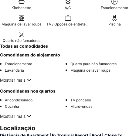
Kitchenette
A/C
Estacionamento
Máquina de lavar roupa
TV / Opções de entretenimento
Piscina
Quarto não fumadores
Todas as comodidades
Comodidades do alojamento
Estacionamento
Quarto para não fumadores
Lavandaria
Máquina de lavar roupa
Mostrar mais
Comodidades nos quartos
Ar condicionado
TV por cabo
Cozinha
Micro-ondas
Mostrar mais
Localização
Distância de Apartment | In Tropical Resort | Pool | Close To