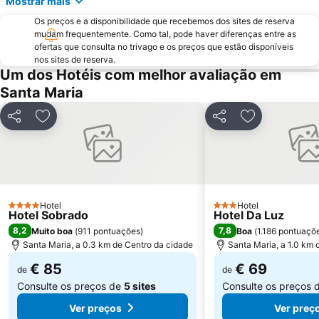
Mostrar mais
Os preços e a disponibilidade que recebemos dos sites de reserva
mudam frequentemente. Como tal, pode haver diferenças entre as
ofertas que consulta no trivago e os preços que estão disponíveis
nos sites de reserva.
Um dos Hotéis com melhor avaliação em
Santa Maria
Partilhar
Adicionar aos favoritos
Partilhar
Adicionar aos
Hotel
Hotel
4 Estrelas
3 Estrelas
Hotel Sobrado
Hotel Da Luz
8,2
7,8
Muito boa
(
911 pontuações
)
Boa
(
1.186 pontuaçõ
Santa Maria, a 0.3 km de Centro da cidade
Santa Maria, a 1.0 km 
€ 85
€ 69
de
de
Consulte os preços de
5 sites
Consulte os preços 
Ver preços
Ver preç