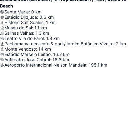
Beach
Santa Maria
:
0
km
Estádio Djidjuca
:
0.6
km
Historic Salt Scales
:
1
km
Museu do Sal
:
1.1
km
Salinas Velhas
:
1.3
km
Teatro Vila do Farol
:
1.8
km
Pachamama eco-cafe & park/Jardim Botânico Viveiro
:
2
km
Monte Vendoso
:
14
km
Estádio Marcelo Leitão
:
16.7
km
Anfiteatro José Cabral
:
16.8
km
Aeroporto Internacional Nelson Mandela
:
195.1
km