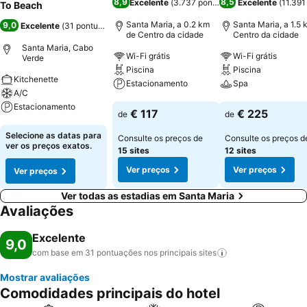
8,9
8,5
Excelente
(
3.737 pontuações
Excelente
)
(
11.391
To Beach
Santa Maria, a 0.2 km
Santa Maria, a 1.5 
9,0
Excelente
(
31 pontuações
)
de Centro da cidade
Centro da cidade
Santa Maria, Cabo
Wi-Fi grátis
Wi-Fi grátis
Verde
Piscina
Piscina
Kitchenette
Estacionamento
Spa
A/C
Estacionamento
Ver preços
Ver preços
€ 117
€ 225
de
de
Ver preços
Selecione as datas para
Consulte os preços de
Consulte os preços d
ver os preços exatos.
15 sites
12 sites
Ver preços
Ver preços
Ver preços
Ver todas as estadias em Santa Maria
Avaliações
Excelente
9,0
com base em 31 pontuações nos principais
sites
Mostrar avaliações
Comodidades principais do hotel