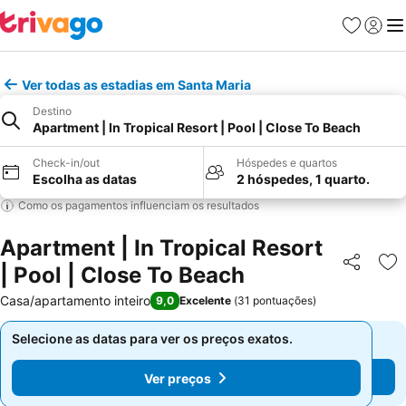
Favoritos
Iniciar
Me
Ver todas as estadias em Santa Maria
Destino
Apartment | In Tropical Resort | Pool | Close To Beach
Check-in/out
Hóspedes e quartos
Escolha as datas
2 hóspedes, 1 quarto.
Como os pagamentos influenciam os resultados
Apartment | In Tropical Resort
| Pool | Close To Beach
Partilhar
Ad
Casa/apartamento inteiro
9,0
Excelente
(
31 pontuações
)
Selecione as datas para ver os preços exatos.
Selecione as datas para ver os preços exatos.
Ver preços
Ver preços