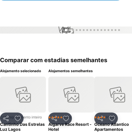
1 / 16
Comparar com estadias semelhantes
Alojamento selecionado
Alojamentos semelhantes
Casa/apartamento inteiro
Hotel
Hotel
5 Estrelas
4 Estrelas
Partilhar
Adicionar aos favoritos
Partilhar
Adicionar aos favoritos
Partilhar
Adicionar
Cantinho Das Estrelas
Algarve Race Resort -
Oceano Atlantico
Luz Lagos
Hotel
Apartamentos