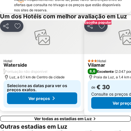
Ferreiras
Aqualand Algarve
ofertas que consulta no trivago e os preços que estão disponíveis
Baiona Beach
nos sites de reserva.
Prainha
Um dos Hotéis com melhor avaliação em Luz
do Monte Clérigo
Areias de São João
Escolha popular
Praia do Burgau
Praia de Três Irmãos
Partilhar
Adicionar aos favoritos
Partilhar
Adicionar aos
Praia de Porto de Mós
Praia da Salema
Marina de Lagos
Sesmarias
Aveiros
Paderne
Hotel
Carvoeiro
Praia Maria Luísa
Hotel
3 Estrelas
Waterside
Vilamar
Vale De Parra
Galé Leste
/
8,6
Pontuação não disponível
Excelente
(
2.047 po
Luz, a 0.1 km de Centro da cidade
Praia da Luz, a 1.4 km
Praia da Samouqueira
Quinta da Balaia
Selecione as datas para ver os
€ 30
Praia da Rocha Baixinha
Praia do Camilo
de
preços exatos.
Consulte os preços 
Ver preços
Ver preç
Ver todas as estadias em Luz
Outras estadias em Luz