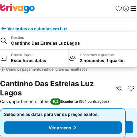
Favoritos
Iniciar
Me
Ver todas as estadias em Luz
Destino
Cantinho Das Estrelas Luz Lagos
Check-in/out
Hóspedes e quartos
Escolha as datas
2 hóspedes, 1 quarto.
Como os pagamentos influenciam os resultados
Cantinho Das Estrelas Luz
Lagos
Partilhar
Ad
Casa/apartamento inteiro
9,2
Excelente
(
901 pontuações
)
Selecione as datas para ver os preços exatos.
Selecione as datas para ver os preços exatos.
Ver preços
Ver preços