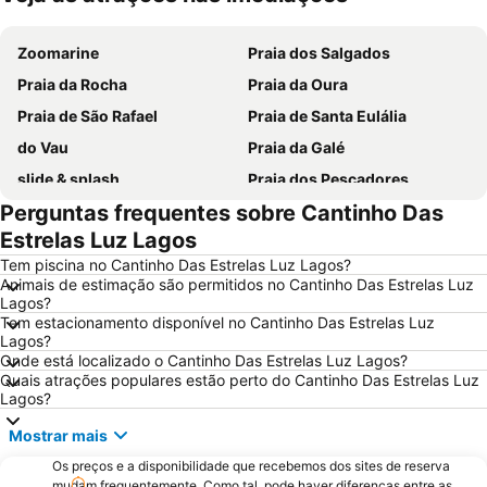
Ampliar mapa
Zoomarine
Praia dos Salgados
Praia da Rocha
Praia da Oura
Praia de São Rafael
Praia de Santa Eulália
do Vau
Praia da Galé
slide & splash
Praia dos Pescadores
Perguntas frequentes sobre Cantinho Das
Autodrómo Internacional Algarve
Carvalhal
Estrelas Luz Lagos
Balaia Golf Village
de Armação de Pera
Tem piscina no Cantinho Das Estrelas Luz Lagos?
Meia Praia
Aldeia das Açoteias
Animais de estimação são permitidos no Cantinho Das Estrelas Luz
Lagos?
Praia da Zambujeira do Mar
Praia de Odeceixe
Tem estacionamento disponível no Cantinho Das Estrelas Luz
Montechoro
Marina de Portimão
Lagos?
Onde está localizado o Cantinho Das Estrelas Luz Lagos?
Olhos de Água
Praia do Carvoeiro
Quais atrações populares estão perto do Cantinho Das Estrelas Luz
Lagos?
Praia da Arrifana
Inatel Beach
Marina de Albufeira
AlgarveShopping
Mostrar mais
Praia Dona Ana
Do Alvor
Os preços e a disponibilidade que recebemos dos sites de reserva
mudam frequentemente. Como tal, pode haver diferenças entre as