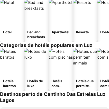
Hotel
Bed and
Aparthotel
Resorts
Host
breakfasts
Categorias de hotéis populares em Luz
Hotéis
Hotéis de
Hotéis
Hotéis que
Hoté
baratos
luxo
com
permitem
com 
piscinas
animais
Destinos perto de Cantinho Das Estrelas Luz
Lagos