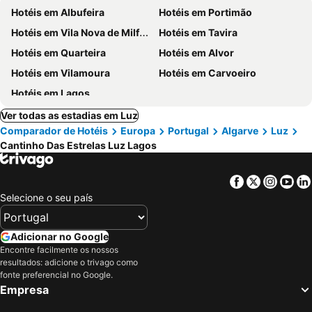
Hotéis em Albufeira
Hotéis em Portimão
Hotéis em Vila Nova de Milfontes
Hotéis em Tavira
Hotéis em Quarteira
Hotéis em Alvor
Hotéis em Vilamoura
Hotéis em Carvoeiro
Hotéis em Lagos
Ver todas as estadias em Luz
Comparador de Hotéis
Europa
Portugal
Algarve
Luz
Cantinho Das Estrelas Luz Lagos
Facebook
Twitter
Insta
Yo
Selecione o seu país
Adicionar no Google
Encontre facilmente os nossos
resultados: adicione o trivago como
fonte preferencial no Google.
Empresa