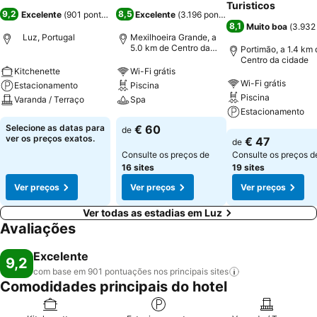
Turisticos
9,2
8,5
Excelente
(
901 pontuações
)
Excelente
(
3.196 pontuações
)
8,1
Muito boa
(
3.932
Luz, Portugal
Mexilhoeira Grande, a
5.0 km de Centro da
Portimão, a 1.4 km 
cidade
Centro da cidade
Kitchenette
Wi-Fi grátis
Wi-Fi grátis
Estacionamento
Piscina
Piscina
Varanda / Terraço
Spa
Estacionamento
Selecione as datas para
€ 60
de
ver os preços exatos.
€ 47
de
Consulte os preços de
Consulte os preços d
16 sites
19 sites
Ver preços
Ver preços
Ver preços
Ver todas as estadias em Luz
Avaliações
Excelente
9,2
com base em 901 pontuações nos principais
sites
Comodidades principais do hotel