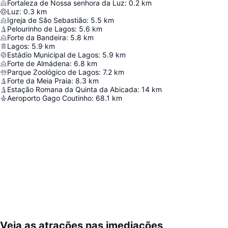
Fortaleza de Nossa senhora da Luz
:
0.2
km
Luz
:
0.3
km
Igreja de São Sebastião
:
5.5
km
Pelourinho de Lagos
:
5.6
km
Forte da Bandeira
:
5.8
km
Lagos
:
5.9
km
Estádio Municipal de Lagos
:
5.9
km
Forte de Almádena
:
6.8
km
Parque Zoológico de Lagos
:
7.2
km
Forte da Meia Praia
:
8.3
km
Estação Romana da Quinta da Abicada
:
14
km
Aeroporto Gago Coutinho
:
68.1
km
Veja as atrações nas imediações