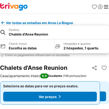
Favoritos
Iniciar
Me
Ver todas as estadias em Anse La Blague
Destino
Chalets d'Anse Reunion
Check-in/out
Hóspedes e quartos
Escolha as datas
2 hóspedes, 1 quarto.
Como os pagamentos influenciam os resultados
Chalets d'Anse Reunion
Partilhar
Ad
Casa/apartamento inteiro
8,9
Excelente
(
199 pontuações
)
Selecione as datas para ver os preços exatos.
Selecione as datas para ver os preços exatos.
Ver preços
Ver preços