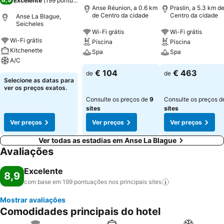
Excelente
(
199 pontuações
)
Anse Réunion, a 0.6 km
Praslin, a 5.3 km d
de Centro da cidade
Centro da cidade
Anse La Blague,
Seicheles
Wi-Fi grátis
Wi-Fi grátis
Wi-Fi grátis
Piscina
Piscina
Kitchenette
Spa
Spa
A/C
€ 104
€ 463
de
de
Selecione as datas para
ver os preços exatos.
Consulte os preços de
9
Consulte os preços 
sites
sites
Ver preços
Ver preços
Ver preços
Ver todas as estadias em Anse La Blague
Avaliações
Excelente
8,9
com base em 199 pontuações nos principais
sites
Mostrar avaliações
Comodidades principais do hotel