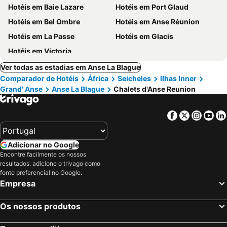
Hotéis em Baie Lazare
Hotéis em Port Glaud
Hotéis em Bel Ombre
Hotéis em Anse Réunion
Hotéis em La Passe
Hotéis em Glacis
Hotéis em Victoria
Ver todas as estadias em Anse La Blague
Comparador de Hotéis
África
Seicheles
Ilhas Inner
Grand' Anse
Anse La Blague
Chalets d'Anse Reunion
Facebook
Twitter
Insta
Yo
Adicionar no Google
Encontre facilmente os nossos
resultados: adicione o trivago como
fonte preferencial no Google.
Empresa
Os nossos produtos