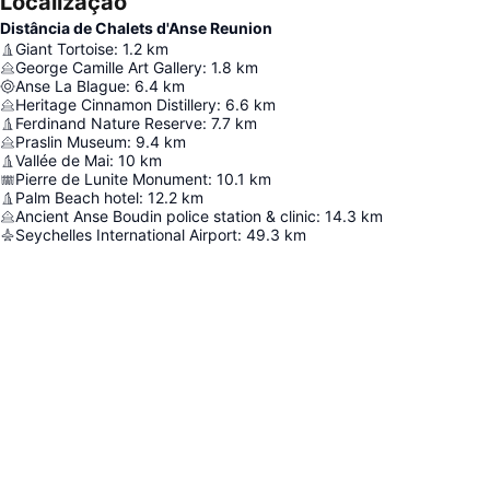
Localização
Distância de Chalets d'Anse Reunion
Giant Tortoise
:
1.2
km
George Camille Art Gallery
:
1.8
km
Anse La Blague
:
6.4
km
Heritage Cinnamon Distillery
:
6.6
km
Ferdinand Nature Reserve
:
7.7
km
Praslin Museum
:
9.4
km
Vallée de Mai
:
10
km
Pierre de Lunite Monument
:
10.1
km
Palm Beach hotel
:
12.2
km
Ancient Anse Boudin police station & clinic
:
14.3
km
Seychelles International Airport
:
49.3
km