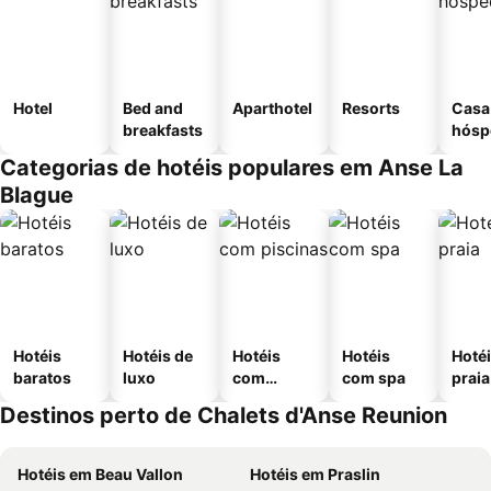
Hotel
Bed and
Aparthotel
Resorts
Casa
breakfasts
hósp
Categorias de hotéis populares em Anse La
Blague
Hotéis
Hotéis de
Hotéis
Hotéis
Hotéi
baratos
luxo
com
com spa
praia
piscinas
Destinos perto de Chalets d'Anse Reunion
Hotéis em Beau Vallon
Hotéis em Praslin