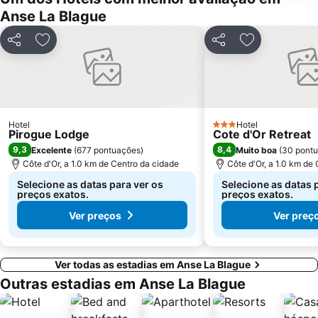
Anse La Blague
Partilhar
Adicionar aos favoritos
Partilhar
Adicionar aos
Hotel
Hotel
3 Estrelas
Pirogue Lodge
Cote d'Or Retreat
9,3
8,4
Excelente
(
677 pontuações
)
Muito boa
(
30 pont
Côte d'Or, a 1.0 km de Centro da cidade
Côte d'Or, a 1.0 km de
Selecione as datas para ver os
Selecione as datas 
preços exatos.
preços exatos.
Ver preços
Ver preç
Ver todas as estadias em Anse La Blague
Outras estadias em Anse La Blague