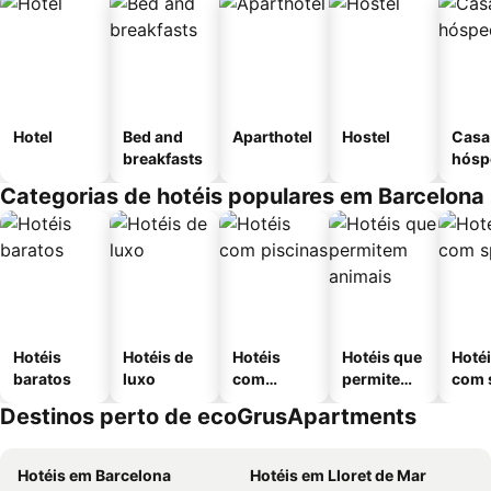
Hotel
Bed and
Aparthotel
Hostel
Casa
breakfasts
hósp
Categorias de hotéis populares em Barcelona
Hotéis
Hotéis de
Hotéis
Hotéis que
Hoté
baratos
luxo
com
permitem
com 
piscinas
animais
Destinos perto de ecoGrusApartments
Hotéis em Barcelona
Hotéis em Lloret de Mar