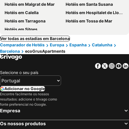
Hotéis em Malgrat de Mar
Hotéis em Santa Susana
Hotéis em Calella
Hotéis em Hospitalet de Llobregat
Hotéis em Tarragona
Hotéis em Tossa de Mar
Hotéis em Sitges
Ver todas as estadias em Barcelona
Comparador de Hotéis
Europa
Espanha
Catalunha
Barcelona
ecoGrusApartments
Facebook
Twitter
Insta
Yo
Selecione o seu país
Adicionar no Google
Encontre facilmente os nossos
resultados: adicione o trivago como
fonte preferencial no Google.
Empresa
Os nossos produtos