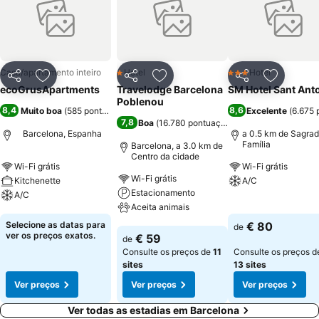
Casa/apartamento inteiro
Hotel
Hotel
1 Estrelas
3 Estrelas
Partilhar
Adicionar aos favoritos
Partilhar
Adicionar aos favoritos
Partilhar
Adicionar
ecoGrusApartments
Travelodge Barcelona
SM Hotel Sant Ant
Poblenou
8,4
8,6
Muito boa
(
585 pontuações
)
Excelente
(
6.675 
7,8
Boa
(
16.780 pontuações
)
Barcelona, Espanha
a 0.5 km de Sagra
Família
Barcelona, a 3.0 km de
Centro da cidade
Wi-Fi grátis
Wi-Fi grátis
Wi-Fi grátis
Kitchenette
A/C
Estacionamento
A/C
Aceita animais
Ver preços
Ver preços
Selecione as datas para
€ 80
de
Ver preços
ver os preços exatos.
€ 59
de
Consulte os preços de
11
Consulte os preços d
sites
13 sites
Ver preços
Ver preços
Ver preços
Ver todas as estadias em Barcelona