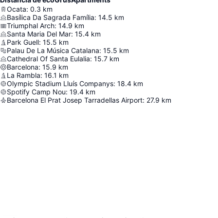
Ocata
:
0.3
km
Basílica Da Sagrada Família
:
14.5
km
Triumphal Arch
:
14.9
km
Santa Maria Del Mar
:
15.4
km
Park Guell
:
15.5
km
Palau De La Música Catalana
:
15.5
km
Cathedral Of Santa Eulalia
:
15.7
km
Barcelona
:
15.9
km
La Rambla
:
16.1
km
Olympic Stadium Lluís Companys
:
18.4
km
Spotify Camp Nou
:
19.4
km
Barcelona El Prat Josep Tarradellas Airport
:
27.9
km