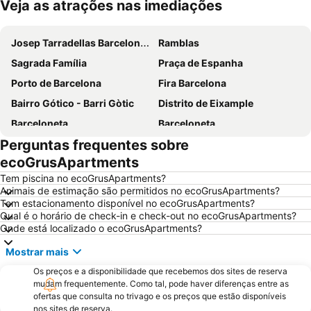
Veja as atrações nas imediações
Ampliar mapa
Josep Tarradellas Barcelona–El Prat Airport
Ramblas
Sagrada Família
Praça de Espanha
Porto de Barcelona
Fira Barcelona
Bairro Gótico - Barri Gòtic
Distrito de Eixample
Barceloneta
Barceloneta
Perguntas frequentes sobre
Estádio Olímpico de Montjuïc
Camp Nou
ecoGrusApartments
Estació de Sants
Palácio Sant Jordi
Tem piscina no ecoGrusApartments?
Praça Catalunha
Sagrada Família Metro Station
Animais de estimação são permitidos no ecoGrusApartments?
Tem estacionamento disponível no ecoGrusApartments?
La Dreta de l'Eixample
Barcelona Sants Metro Station
Qual é o horário de check-in e check-out no ecoGrusApartments?
Metrô de Barcelona
Plaza Catalunya
Onde está localizado o ecoGrusApartments?
Aeroport T1 Metro Station
Ciutat Vella
Mostrar mais
Catedral Basílica de Barcelona
Estació de Plaça Catalunya
Os preços e a disponibilidade que recebemos dos sites de reserva
Gràcia
mudam frequentemente. Como tal, pode haver diferenças entre as
Circuit de Catalunya
ofertas que consulta no trivago e os preços que estão disponíveis
Passeio de Gràcia
Parque do centro de Poblenou
nos sites de reserva.