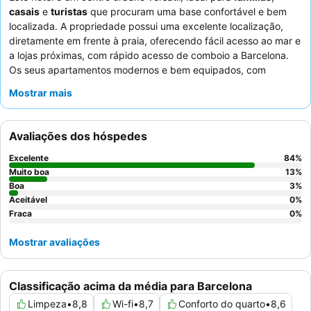
casais
e
turistas
que procuram uma base confortável e bem
localizada. A propriedade possui uma excelente localização,
diretamente em frente à praia, oferecendo fácil acesso ao mar e
a lojas próximas, com rápido acesso de comboio a Barcelona.
Os seus apartamentos modernos e bem equipados, com
máquinas de lavar roupa
e utensílios de cozinha essenciais,
Mostrar mais
são adequados tanto para estadias curtas como prolongadas.
Os hóspedes elogiam consistentemente o
staff
atencioso e
prestável, que garante um processo de check-in tranquilo e
Avaliações dos hóspedes
está sempre pronto a ajudar com quaisquer questões. Para uma
experiência mais tranquila, os hóspedes devem solicitar um
Excelente
84
%
quarto virado para o jardim.
Muito boa
13
%
Boa
3
%
Aceitável
0
%
Fraca
0
%
Mostrar avaliações
Classificação acima da média para Barcelona
Limpeza
•
8,8
Wi-fi
•
8,7
Conforto do quarto
•
8,6