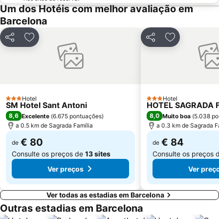
Um dos Hotéis com melhor avaliação em
El Poblenou
El Born
Barcelona
La Salut
Sants
Parque do Forum
Casino de Barcelona
Partilhar
Adicionar aos favoritos
Partilhar
Adicionar aos
Parque da Ciutadella
Mar Bella
Montjuïc
Casa Batlló
Arco do Triunfo
Recinto Ferial Gran Vía
Distrito Sarrià-Sant Gervasi
Raval
Hotel
Hotel
3 Estrelas
3 Estrelas
SM Hotel Sant Antoni
HOTEL SAGRADA F
Sants-Montjuïc
Sant Martí
8,6
8,0
Excelente
(
6.675 pontuações
)
Muito boa
(
5.038 po
Marina Port Vell
Unesco Rock Art Of The Mediterranean Basin On The Iberian Peninsula
a 0.5 km de Sagrada Família
a 0.3 km de Sagrada F
L'Antiga Esquerra de l'Eixample
Mercado da Boqueria
€ 80
€ 84
de
de
Universidade de Barcelona
Gran Via de les Corts Catalans
Consulte os preços de
13 sites
Consulte os preços 
Ver preços
Ver preç
Ver todas as estadias em Barcelona
Outras estadias em Barcelona