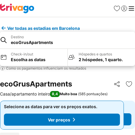
Favoritos
Iniciar
Me
Ver todas as estadias em Barcelona
Destino
ecoGrusApartments
Check-in/out
Hóspedes e quartos
Escolha as datas
2 hóspedes, 1 quarto.
Como os pagamentos influenciam os resultados
ecoGrusApartments
Partilhar
Ad
Casa/apartamento inteiro
8,4
Muito boa
(
585 pontuações
)
Selecione as datas para ver os preços exatos.
Selecione as datas para ver os preços exatos.
Ver preços
Ver preços