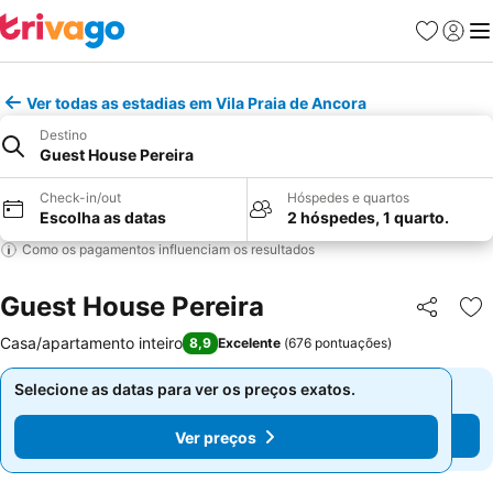
Favoritos
Iniciar
Me
Ver todas as estadias em Vila Praia de Ancora
Destino
Guest House Pereira
Check-in/out
Hóspedes e quartos
Escolha as datas
2 hóspedes, 1 quarto.
Como os pagamentos influenciam os resultados
Guest House Pereira
Partilhar
Ad
Casa/apartamento inteiro
8,9
Excelente
(
676 pontuações
)
Selecione as datas para ver os preços exatos.
Selecione as datas para ver os preços exatos.
Ver preços
Ver preços