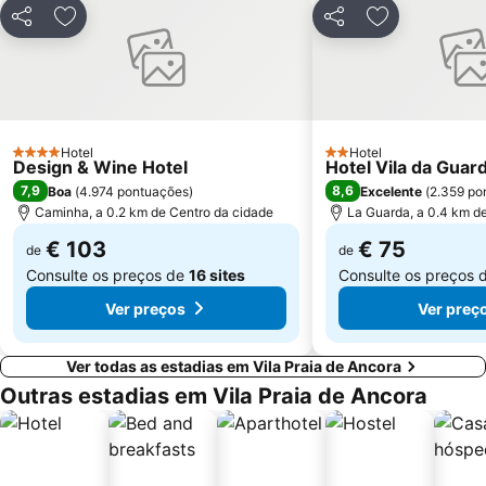
Patos
Puerto de Baiona
Partilhar
Adicionar aos favoritos
Partilhar
Adicionar aos
de Castelo de Neiva
Praia Afife
O Tombo do Gato ou da Fonte
Elevador do Bom Jesus do Monte
Moledo
Posto de Turismo de Valença do Minho
Porto de Vigo
Suave Mar Beach
Hotel
Hotel
4 Estrelas
2 Estrelas
Design & Wine Hotel
Hotel Vila da Guar
Praia de Panxón
Apúlia Beach
7,9
8,6
Boa
(
4.974 pontuações
)
Excelente
(
2.359 po
Castelo de Salvaterra
Parque de Exposições de Braga
Caminha, a 0.2 km de Centro da cidade
La Guarda, a 0.4 km d
Fluvial de Adaúfe
do Vao
€ 103
€ 75
de
de
Areal
Cego do Maio
Consulte os preços de
16 sites
Consulte os preços 
Ver preços
Ver preç
Ver todas as estadias em Vila Praia de Ancora
Outras estadias em Vila Praia de Ancora