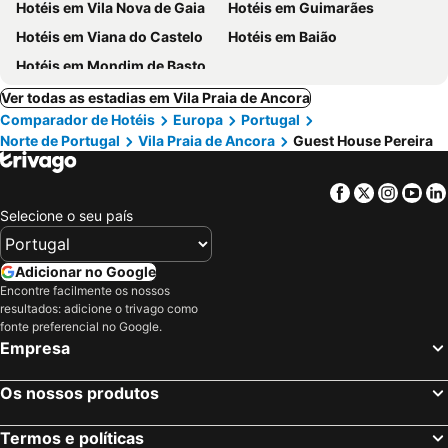
Hotéis em Vila Nova de Gaia
Hotéis em Guimarães
Hotéis em Viana do Castelo
Hotéis em Baião
Hotéis em Mondim de Basto
Ver todas as estadias em Vila Praia de Ancora
Comparador de Hotéis
Europa
Portugal
Norte de Portugal
Vila Praia de Ancora
Guest House Pereira
Facebook
Twitter
Insta
Yo
Selecione o seu país
Adicionar no Google
Encontre facilmente os nossos
resultados: adicione o trivago como
fonte preferencial no Google.
Empresa
Os nossos produtos
Termos e políticas