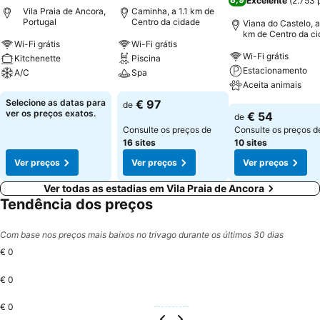
Excelente
(
2.753 
Vila Praia de Ancora,
Caminha, a 1.1 km de
Portugal
Centro da cidade
Viana do Castelo, a
km de Centro da c
Wi-Fi grátis
Wi-Fi grátis
Wi-Fi grátis
Kitchenette
Piscina
Estacionamento
A/C
Spa
Aceita animais
Ver preços
Ver preços
Selecione as datas para
€ 97
de
Ver preços
ver os preços exatos.
€ 54
de
Consulte os preços de
Consulte os preços d
16 sites
10 sites
Ver preços
Ver preços
Ver preços
Ver todas as estadias em Vila Praia de Ancora
Tendência dos preços
Com base nos preços mais baixos no trivago durante os últimos 30 dias
€ 0
€ 0
€ 0