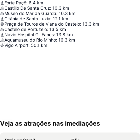
Forte Paçô
:
6.4
km
Castillo De Santa Cruz
:
10.3
km
Museo do Mar da Guarda
:
10.3
km
Citânia de Santa Luzia
:
12.1
km
Praça de Touros de Viana do Castelo
:
13.3
km
Castelo de Portuzelo
:
13.5
km
Navio Hospital Gil Eanes
:
13.8
km
Aquamuseu do Rio Minho
:
16.3
km
Vigo Airport
:
50.1
km
Veja as atrações nas imediações
Ampliar mapa