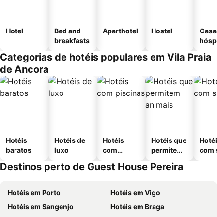
Hotel
Bed and
Aparthotel
Hostel
Casa
breakfasts
hósp
Categorias de hotéis populares em Vila Praia
de Ancora
Hotéis
Hotéis de
Hotéis
Hotéis que
Hoté
baratos
luxo
com
permitem
com 
piscinas
animais
Destinos perto de Guest House Pereira
Hotéis em Porto
Hotéis em Vigo
Hotéis em Sangenjo
Hotéis em Braga