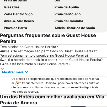
Praia de Samil
Ofir
Islas Cíes
Praia da Apúlia
Zona Centro Vigo
Praia de Moledo
Aver-o-Mar Beach
Praia de Caminha
Playa de Barra
Aldeia Histórica de Soajo
Perguntas frequentes sobre Guest House
da Póvoa de Varzim
Vila Praia de Âncora
Pereira
Braga Parque
Estádio Municipal de Braga - Estádio AXA
Tem piscina no Guest House Pereira?
Bom Jesus do Monte
Cascata do Tahiti - Ermida
Animais de estimação são permitidos no Guest House Pereira?
Tem estacionamento disponível no Guest House Pereira?
do Cabedelo
Praia Fluvial do Taboão
Qual é o horário de check-in e check-out no Guest House Pereira?
Termas Romanas do Alto da Cividade
Estação de Caminhos de Ferro de Braga
Onde está localizado o Guest House Pereira?
Vigo-Guixar
Praia de Esposende
Mostrar mais
Paseo Marítimo de Baiona
Luz
Os preços e a disponibilidade que recebemos dos sites de reserva
Estela Beach
mudam frequentemente. Como tal, pode haver diferenças entre as
Lago dos Cisnes
ofertas que consulta no trivago e os preços que estão disponíveis
Da Amorosa
Barrio de Samil
nos sites de reserva.
Um dos Hotéis com melhor avaliação em Vila
Recinto Ferial de Vigo
Praia da Foz do Minho
Praia de Ancora
América
Minho Center