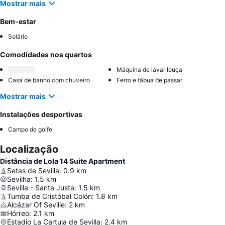
Mostrar mais
Bem-estar
Solário
Comodidades nos quartos
Máquina de lavar louça
Casa de banho com chuveiro
Ferro e tábua de passar
Mostrar mais
Instalações desportivas
Campo de golfe
Localização
Distância de Lola 14 Suite Apartment
Setas de Sevilla
:
0.9
km
Sevilha
:
1.5
km
Sevilla - Santa Justa
:
1.5
km
Tumba de Cristóbal Colón
:
1.8
km
Alcázar Of Seville
:
2
km
Hórreo
:
2.1
km
Estadio La Cartuja de Sevilla
:
2.4
km