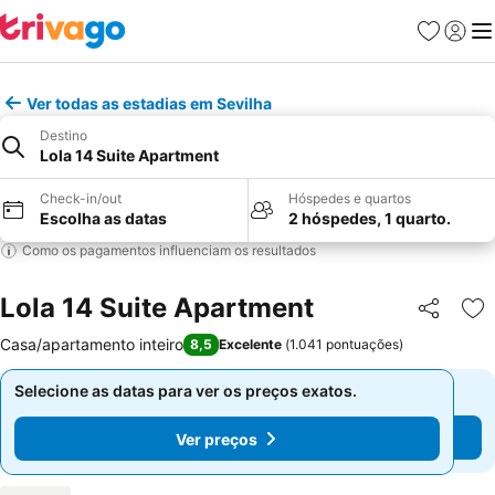
Favoritos
Iniciar
Me
Ver todas as estadias em Sevilha
Destino
Lola 14 Suite Apartment
Check-in/out
Hóspedes e quartos
Escolha as datas
2 hóspedes, 1 quarto.
Como os pagamentos influenciam os resultados
Lola 14 Suite Apartment
Partilhar
Ad
Casa/apartamento inteiro
8,5
Excelente
(
1.041 pontuações
)
Selecione as datas para ver os preços exatos.
Selecione as datas para ver os preços exatos.
Ver preços
Ver preços