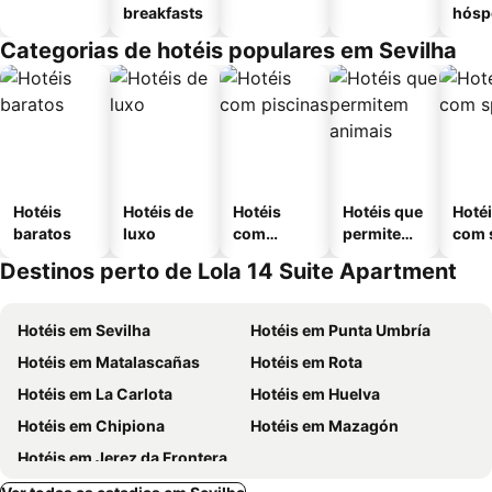
breakfasts
hósp
Categorias de hotéis populares em Sevilha
Hotéis
Hotéis de
Hotéis
Hotéis que
Hoté
baratos
luxo
com
permitem
com 
piscinas
animais
Destinos perto de Lola 14 Suite Apartment
Hotéis em Sevilha
Hotéis em Punta Umbría
Hotéis em Matalascañas
Hotéis em Rota
Hotéis em La Carlota
Hotéis em Huelva
Hotéis em Chipiona
Hotéis em Mazagón
Hotéis em Jerez da Frontera