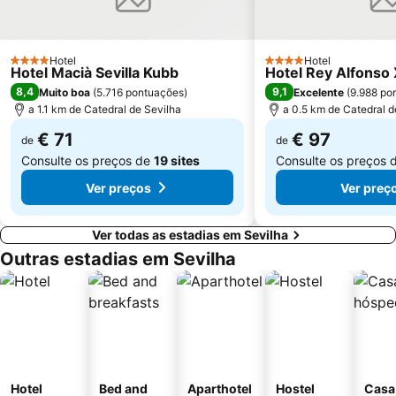
Estadio Ramón Sánchez Pizjuán
Prefeitura de Sevilha
Itálica ciudad romana
Monasterio de La Cartuja
Arenal
Reserva de Animales exóticos Castillo de las Guardas
Hotel
Hotel
4 Estrelas
4 Estrelas
Hotel Macià Sevilla Kubb
Hotel Rey Alfonso 
Centro comercial Zona este
El Rocio
8,4
9,1
Muito boa
(
5.716 pontuações
)
Excelente
(
9.988 po
Aire de Sevilla Baños árabes
a 1.1 km de Catedral de Sevilha
Basilica da Macarena
a 0.5 km de Catedral d
Calle Tetuán
Torre do Ouro
€ 71
€ 97
de
de
Consulte os preços de
19 sites
Consulte os preços 
Palacio de Congresos y exposiciones de Sevilla
Bellavista
Ver preços
Ver preç
Ver todas as estadias em Sevilha
Outras estadias em Sevilha
Hotel
Bed and
Aparthotel
Hostel
Casa