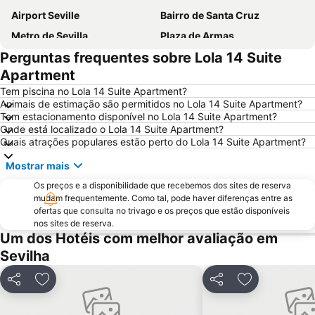
Airport Seville
Bairro de Santa Cruz
Metro de Sevilla
Plaza de Armas
Perguntas frequentes sobre Lola 14 Suite
Los Remedios
Estación de Autobuses Plaza de Armas
Apartment
Nervión
Alameda de Hércules
Tem piscina no Lola 14 Suite Apartment?
Metro Centro
Plaza de Armas
Animais de estimação são permitidos no Lola 14 Suite Apartment?
Tem estacionamento disponível no Lola 14 Suite Apartment?
Praça de touros Maestranza
Poligono Aeropuerto
Onde está localizado o Lola 14 Suite Apartment?
Centro de las Artes de Sevilla
Macarena Tres Huertas
Quais atrações populares estão perto do Lola 14 Suite Apartment?
Estación de Santa Justa
Benito Villamarín Stadium
Mostrar mais
Triana Oeste
Aeropuerto Viejo
Os preços e a disponibilidade que recebemos dos sites de reserva
Estadio Olímpico
mudam frequentemente. Como tal, pode haver diferenças entre as
Ponte de Triana
ofertas que consulta no trivago e os preços que estão disponíveis
Zodiaco
Real Alcazar
nos sites de reserva.
Um dos Hotéis com melhor avaliação em
Firenze
Triana Este
Sevilha
Giralda
Semana Santa
Parque de Maria Luísa
Fibes Sevilla Kongresscenter
Partilhar
Adicionar aos favoritos
Partilhar
Adicionar aos
Plaza Nueva
Casa de la Provincia