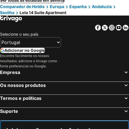
Ver todas as estadias em Sevilha
Comparador de Hotéis
Europa
Espanha
Andaluzia
Sevilha
Lola 14 Suite Apartment
Facebook
Twitter
Insta
Yo
Selecione o seu país
Adicionar no Google
Encontre facilmente os nossos
resultados: adicione o trivago como
fonte preferencial no Google.
Empresa
Os nossos produtos
Termos e políticas
Suporte