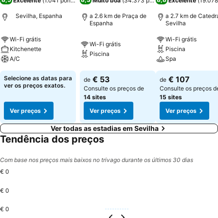
Excelente
(
1.041 pontuações
)
Muito boa
(
34.373 pontuações
Excelente
)
(
19.078
Sevilha, Espanha
a 2.6 km de Praça de
a 2.7 km de Catedr
Espanha
Sevilha
Wi-Fi grátis
Wi-Fi grátis
Wi-Fi grátis
Kitchenette
Piscina
Piscina
A/C
Spa
Selecione as datas para
€ 53
€ 107
de
de
ver os preços exatos.
Consulte os preços de
Consulte os preços d
14 sites
15 sites
Ver preços
Ver preços
Ver preços
Ver todas as estadias em Sevilha
Tendência dos preços
Com base nos preços mais baixos no trivago durante os últimos 30 dias
€ 0
€ 0
€ 0