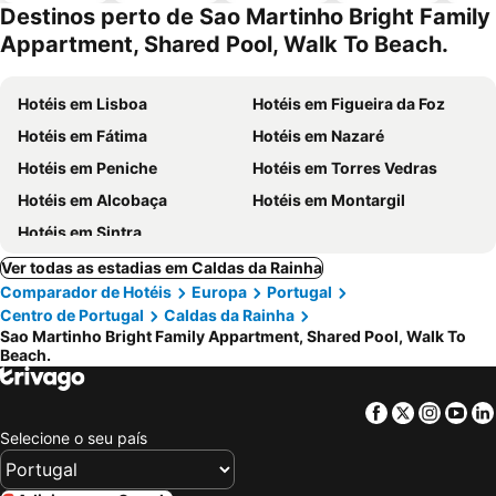
piscinas
animais
Destinos perto de Sao Martinho Bright Family
Appartment, Shared Pool, Walk To Beach.
Hotéis em Lisboa
Hotéis em Figueira da Foz
Hotéis em Fátima
Hotéis em Nazaré
Hotéis em Peniche
Hotéis em Torres Vedras
Hotéis em Alcobaça
Hotéis em Montargil
Hotéis em Sintra
Ver todas as estadias em Caldas da Rainha
Comparador de Hotéis
Europa
Portugal
Centro de Portugal
Caldas da Rainha
Sao Martinho Bright Family Appartment, Shared Pool, Walk To
Beach.
Facebook
Twitter
Insta
Yo
Selecione o seu país