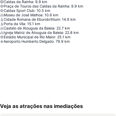
Caldas da Rainha
:
9.9
km
Praça de Touros das Caldas da Rainha
:
9.9
km
Caldas Sport Club
:
10.5
km
Museu de José Malhoa
:
10.6
km
Cidade Romana de Eburobrittium
:
14.6
km
Porta da Vila
:
15.1
km
Castelo de Atouguia da Baleia
:
22.7
km
Igreja Matriz de Atouguia da Baleia
:
22.8
km
Estádio Municipal de Rio Maior
:
25.1
km
Aeroporto Humberto Delgado
:
79.9
km
Veja as atrações nas imediações
Ampliar mapa