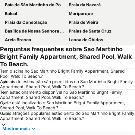
Baía de São Martinho do Porto
Praia da Nazaré
Baleal
Mariparque
Praia da Consolação
Praia de Vieira
Basílica de Nossa Senhora do Rosário de Fátima
Praias de Santa Cruz
Areia Branca
Lagoa de Óbidos
Perguntas frequentes sobre Sao Martinho
Praia d'El Rey Golf & CC
Foz do Arelho
Bright Family Appartment, Shared Pool, Walk
Grutas de Mira de Aire
Monumento Comemorativo da Batalha do Vimeiro
To Beach.
Mosteiro de Alcobaça
Buddha Eden Garden - Jardim da Paz
Tem piscina no Sao Martinho Bright Family Appartment, Shared
Praia de São Pedro de Moel
Praia das Berlengas
Pool, Walk To Beach.?
Animais de estimação são permitidos no Sao Martinho Bright Family
Serra do Montejunto
Salir do Porto
Appartment, Shared Pool, Walk To Beach.?
Tem estacionamento disponível no Sao Martinho Bright Family
Porto Novo Beach
Castelo de Óbidos
Appartment, Shared Pool, Walk To Beach.?
Paredes de Vitória
Capela das Apariçoes
Onde está localizado o Sao Martinho Bright Family Appartment,
Shared Pool, Walk To Beach.?
Sítio da Nazaré
Praia d'el Rey
Quais atrações populares estão perto do Sao Martinho Bright Family
Appartment, Shared Pool, Walk To Beach.?
Estádio Municipal de Leiria
Da Foz do Arelho
Bom Sucesso
Estação Rodoviária de Fátima
Mostrar mais