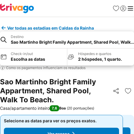
Favoritos
Iniciar
Me
Ver todas as estadias em Caldas da Rainha
Destino
Sao Martinho Bright Family Appartment, Shared Pool, Walk 
Check-in/out
Hóspedes e quartos
Escolha as datas
2 hóspedes, 1 quarto.
Como os pagamentos influenciam os resultados
Sao Martinho Bright Family
Appartment, Shared Pool,
Partilhar
Ad
Walk To Beach.
Casa/apartamento inteiro
7,6
Boa
(
20 pontuações
)
Selecione as datas para ver os preços exatos.
Selecione as datas para ver os preços exatos.
Ver preços
Ver preços