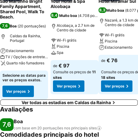
Sao Martinho Bright
Your Hotel & Spa
Hotel Miramar Sul
Family Appartment,
Alcobaça
8,3
Muito boa
(
8.077 
Shared Pool, Walk To
8,4
Muito boa
(
4.708 pontuações
)
Beach.
Nazaré, a 1.3 km d
Centro da cidade
Alcobaça, a 2.7 km de
7,6
Boa
(
20 pontuações
)
Centro da cidade
Wi-Fi grátis
Caldas da Rainha,
Wi-Fi grátis
Portugal
Piscina
Piscina
Estacionamento
Estacionamento
Spa
TV / Opções de entretenimento
€ 76
de
Quarto não fumadores
€ 97
de
Consulte os preços de
11
Consulte os preços d
Selecione as datas para
sites
18 sites
ver os preços exatos.
Ver preços
Ver preços
Ver preços
Ver todas as estadias em Caldas da Rainha
Avaliações
Boa
7,6
com base em 20 pontuações nos principais
sites
Comodidades principais do hotel