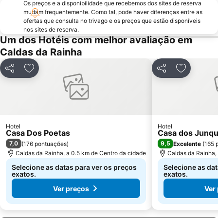
Museu da Fábrica de Cimento Maceira-Lis
Reserva Natural das Ilhas Berlengas
Os preços e a disponibilidade que recebemos dos sites de reserva
mudam frequentemente. Como tal, pode haver diferenças entre as
Igreja Paroquial de Pataias
Praia de Pedra do Ouro
ofertas que consulta no trivago e os preços que estão disponíveis
Praia Norte
Praia do Bom Sucesso
nos sites de reserva.
Um dos Hotéis com melhor avaliação em
Quinta Pedagógica do Cuco
de Porto Dinheiro
Caldas da Rainha
Porto das Barcas
Parque Vale do Ribeiro de São Pedro de Moel
Touril de Atouguia da Baleia
Mosteiro da Batalha
Partilhar
Adicionar aos favoritos
Partilhar
Adicionar 
Estação comboios de Leiria
Praia do Salgado
Monumento ao Peregrino em Fátima
Estação de Caminhos de Ferro de Santarém
Complexo Municipal de Piscinas de Leiria
Pia do Urso
Hotel
Hotel
Praia de São Bernardino
Praia de Vale Furado
Casa Dos Poetas
Casa dos Junqu
7,0
9,5
(
176 pontuações
)
Excelente
(
165 
Caldas da Rainha, a 0.5 km de Centro da cidade
Caldas da Rainha, 
Selecione as datas para ver os preços
Selecione as dat
exatos.
exatos.
Ver preços
Ver