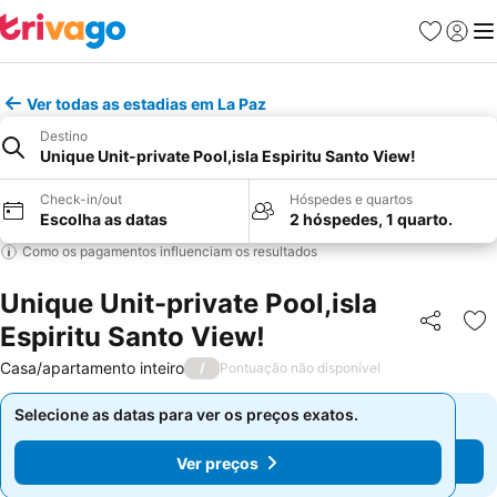
Favoritos
Iniciar
Me
Ver todas as estadias em La Paz
Destino
Unique Unit-private Pool,isla Espiritu Santo View!
Check-in/out
Hóspedes e quartos
Escolha as datas
2 hóspedes, 1 quarto.
Como os pagamentos influenciam os resultados
Unique Unit-private Pool,isla
Espiritu Santo View!
Partilhar
Ad
Casa/apartamento inteiro
/
Pontuação não disponível
Selecione as datas para ver os preços exatos.
Selecione as datas para ver os preços exatos.
Ver preços
Ver preços