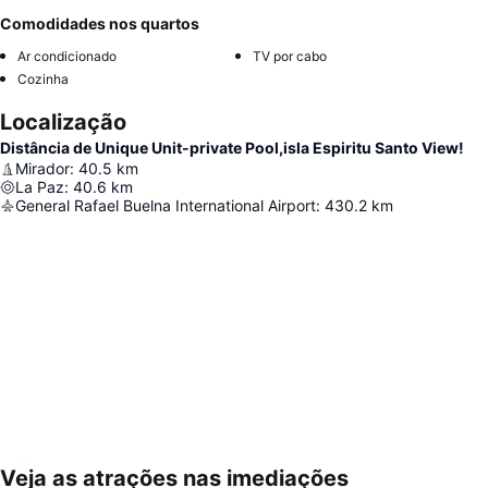
Comodidades nos quartos
Ar condicionado
TV por cabo
Cozinha
Localização
Distância de Unique Unit-private Pool,isla Espiritu Santo View!
Mirador
:
40.5
km
La Paz
:
40.6
km
General Rafael Buelna International Airport
:
430.2
km
Veja as atrações nas imediações