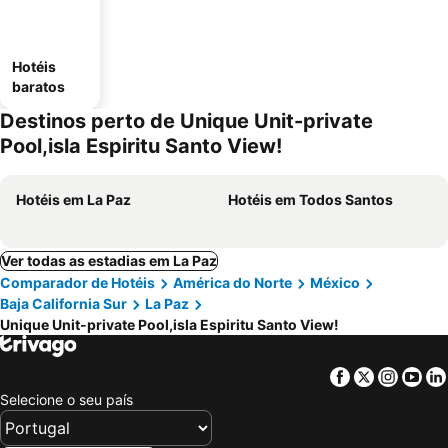
Hotéis
baratos
Destinos perto de Unique Unit-private
Pool,isla Espiritu Santo View!
Hotéis em La Paz
Hotéis em Todos Santos
Ver todas as estadias em La Paz
Comparador de Hotéis
América do Norte
México
Baja California Sur
La Paz
Unique Unit-private Pool,isla Espiritu Santo View!
Facebook
Twitter
Insta
Yo
Selecione o seu país