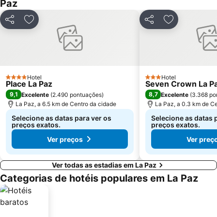
Paz
Partilhar
Adicionar aos favoritos
Partilhar
Adicionar aos
Hotel
Hotel
4 Estrelas
3 Estrelas
Place La Paz
Seven Crown La P
9,1
8,7
Excelente
(
2.490 pontuações
)
Excelente
(
3.368 po
La Paz, a 6.5 km de Centro da cidade
La Paz, a 0.3 km de C
Selecione as datas para ver os
Selecione as datas 
preços exatos.
preços exatos.
Ver preços
Ver preç
Ver todas as estadias em La Paz
Categorias de hotéis populares em La Paz