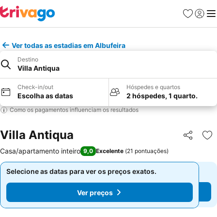
Favoritos
Iniciar
Me
Ver todas as estadias em Albufeira
Destino
Villa Antiqua
Check-in/out
Hóspedes e quartos
Escolha as datas
2 hóspedes, 1 quarto.
Como os pagamentos influenciam os resultados
Villa Antiqua
Partilhar
Ad
Casa/apartamento inteiro
9,0
Excelente
(
21 pontuações
)
Selecione as datas para ver os preços exatos.
Selecione as datas para ver os preços exatos.
Ver preços
Ver preços