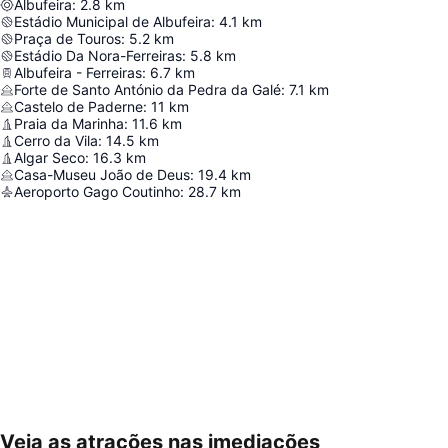
Albufeira
:
2.8
km
Estádio Municipal de Albufeira
:
4.1
km
Praça de Touros
:
5.2
km
Estádio Da Nora-Ferreiras
:
5.8
km
Albufeira - Ferreiras
:
6.7
km
Forte de Santo António da Pedra da Galé
:
7.1
km
Castelo de Paderne
:
11
km
Praia da Marinha
:
11.6
km
Cerro da Vila
:
14.5
km
Algar Seco
:
16.3
km
Casa-Museu João de Deus
:
19.4
km
Aeroporto Gago Coutinho
:
28.7
km
Veja as atrações nas imediações