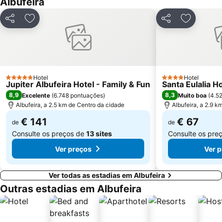
Albufeira
Marina de Albufeira
AlgarveShopping
Praia da Ilha do Farol
Praia Dona Ana
Partilhar
Adicionar aos favoritos
Partilhar
Adicionar
Do Alvor
Ferreiras
Aqualand Algarve
Prainha
Areias de São João
Praia do Burgau
Praia de Três Irmãos
Praia de Porto de Mós
Hotel
Hotel
5 Estrelas
4 Estrelas
Jupiter Albufeira Hotel - Family & Fun
Santa Eulalia H
Praia da Salema
Marina de Lagos
8,9
8,3
Excelente
(
6.748 pontuações
)
Muito boa
(
4.5
Praia do Ancão
Sesmarias
Albufeira, a 2.5 km de Centro da cidade
Albufeira, a 2.9 
Aveiros
Paderne
€ 141
€ 67
de
de
Carvoeiro
Barra da Fuseta Beach
Consulte os preços de
13 sites
Consulte os pre
Praia Maria Luísa
Vale De Parra
Ver preços
Ver 
Ver todas as estadias em Albufeira
Outras estadias em Albufeira