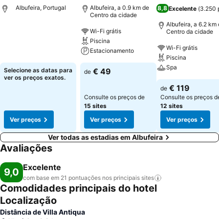
Albufeira, Portugal
Albufeira, a 0.9 km de
8,8
Excelente
(
3.250 
Centro da cidade
Albufeira, a 6.2 km
Wi-Fi grátis
Centro da cidade
Piscina
Wi-Fi grátis
Estacionamento
Piscina
Spa
Selecione as datas para
€ 49
de
ver os preços exatos.
€ 119
de
Consulte os preços de
Consulte os preços d
15 sites
12 sites
Ver preços
Ver preços
Ver preços
Ver todas as estadias em Albufeira
Avaliações
Excelente
9,0
com base em 21 pontuações nos principais
sites
Comodidades principais do hotel
Localização
Distância de Villa Antiqua