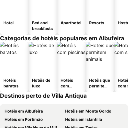
Hotel
Bed and
Aparthotel
Resorts
Host
breakfasts
Categorias de hotéis populares em Albufeira
Hotéis
Hotéis de
Hotéis
Hotéis que
Hoté
baratos
luxo
com
permitem
com 
piscinas
animais
Destinos perto de Villa Antiqua
Hotéis em Albufeira
Hotéis em Monte Gordo
Hotéis em Portimão
Hotéis em Islantilla
Hotéis em Vila Nova de Milfontes
Hotéis em Tavira