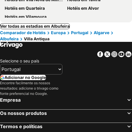
Hotéis em Quarteira
Hotéis em Alvor
Hotéis em Vilamoura
Ver todas as estadias em Albufeira
Comparador de Hotéis
Europa
Portugal
Algarve
Albufeira
Villa Antiqua
Facebook
Twitter
Insta
Yo
Selecione o seu país
Adicionar no Google
Encontre facilmente os nossos
resultados: adicione o trivago como
fonte preferencial no Google.
Empresa
Os nossos produtos
Termos e políticas