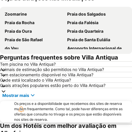
Ampliar mapa
Zoomarine
Praia dos Salgados
Praia da Rocha
Praia da Falésia
Praia da Oura
Praia da Quarteira
Praia de São Rafael
Praia de Santa Eulália
do Vau
Aeroporto Internacional de Faro - Gago Coutinho
Perguntas frequentes sobre Villa Antiqua
Praia da Galé
slide & splash
Tem piscina no Villa Antiqua?
Praia dos Pescadores
Autodrómo Internacional Algarve
Animais de estimação são permitidos no Villa Antiqua?
Vilamoura Marina
Praia da Ilha da Armona
Tem estacionamento disponível no Villa Antiqua?
Onde está localizado o Villa Antiqua?
Balaia Golf Village
de Armação de Pera
Quais atrações populares estão perto do Villa Antiqua?
Meia Praia
Aldeia das Açoteias
Mostrar mais
Montechoro
Fuseta(Mar) Beach
Os preços e a disponibilidade que recebemos dos sites de reserva
De Vilamoura
Olhos de Água
mudam frequentemente. Como tal, pode haver diferenças entre as
ofertas que consulta no trivago e os preços que estão disponíveis
Marina de Portimão
Estádio Algarve
nos sites de reserva.
Um dos Hotéis com melhor avaliação em
Praia do Carvoeiro
Inatel Beach