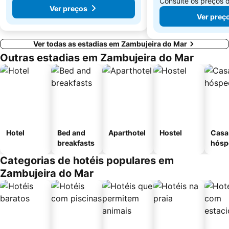
Consulte os preços 
Ver preços
de Amoreira
Dos Buizinhos
Ver preç
Ver todas as estadias em Zambujeira do Mar
Outras estadias em Zambujeira do Mar
Hotel
Bed and
Aparthotel
Hostel
Casa
breakfasts
hósp
Categorias de hotéis populares em
Zambujeira do Mar