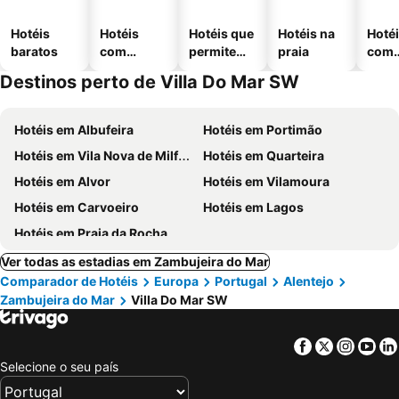
Hotéis
Hotéis
Hotéis que
Hotéis na
Hoté
baratos
com
permitem
praia
com
piscinas
animais
esta
Destinos perto de Villa Do Mar SW
ment
Hotéis em Albufeira
Hotéis em Portimão
Hotéis em Vila Nova de Milfontes
Hotéis em Quarteira
Hotéis em Alvor
Hotéis em Vilamoura
Hotéis em Carvoeiro
Hotéis em Lagos
Hotéis em Praia da Rocha
Ver todas as estadias em Zambujeira do Mar
Comparador de Hotéis
Europa
Portugal
Alentejo
Zambujeira do Mar
Villa Do Mar SW
Facebook
Twitter
Insta
Yo
Selecione o seu país