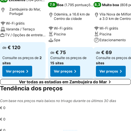
7,9
8,3
Boa
(
1.795 pontuações
)
Muito boa
(
808 p
Zambujeira do Mar,
Portugal
Odemira, a 16.6 km de
Vila Nova de Milfon
Centro da cidade
a 3.0 km de Centro
cidade
Wi-Fi grátis
Wi-Fi grátis
Wi-Fi grátis
Varanda / Terraço
Piscina
Piscina
TV / Opções de entretenimento
Spa
Estacionamento
€ 120
de
€ 75
€ 69
de
de
Consulte os preços de
2
Consulte os preços de
Consulte os preços 
sites
15 sites
sites
Ver preços
Ver preços
Ver preços
Ver todas as estadias em Zambujeira do Mar
Tendência dos preços
Com base nos preços mais baixos no trivago durante os últimos 30 dias
€ 0
€ 0
€ 0