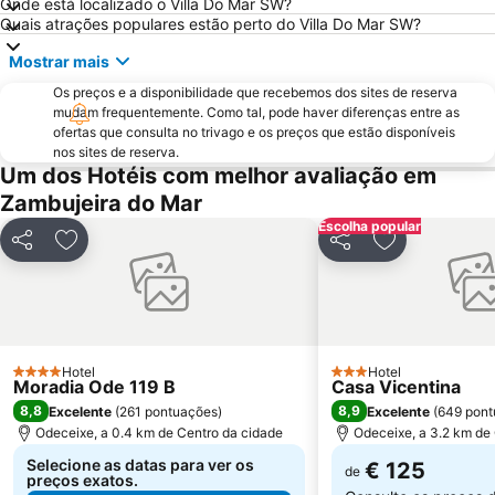
Onde está localizado o Villa Do Mar SW?
Baiona Beach
Prainha
Quais atrações populares estão perto do Villa Do Mar SW?
do Monte Clérigo
Praia de Três Irmãos
Mostrar mais
Praia das Furnas
Ilha do Pessegueiro Beach
Os preços e a disponibilidade que recebemos dos sites de reserva
Praia de Porto de Mós
Marina de Lagos
mudam frequentemente. Como tal, pode haver diferenças entre as
ofertas que consulta no trivago e os preços que estão disponíveis
da Samoqueira
Praia da Samouqueira
nos sites de reserva.
Um dos Hotéis com melhor avaliação em
Cascatas de Vila Nova de Milfontes
Praia do Camilo
Zambujeira do Mar
Jardim Publico de Porto Covo
Igreja Matriz de Algoz
Escolha popular
do Malhão
dos Três Castelos
Partilhar
Adicionar aos favoritos
Partilhar
Adicionar aos
Barragem de Santa-Clara-a-Velha
Aeródromo Municipal de Portimao
Moinho de Vento da Longueira
da Bordeira
Vasco da Gama
da Luz
Passeios em Portimão
Cabo Sardão
Hotel
Hotel
4 Estrelas
3 Estrelas
Moradia Ode 119 B
Casa Vicentina
Praia de Vale Figueiras
Avenida dos Descobrimentos
8,8
8,9
Excelente
(
261 pontuações
)
Excelente
(
649 pont
Estação de Comboios de Lagos
da Amália
Odeceixe, a 0.4 km de Centro da cidade
Odeceixe, a 3.2 km de
Praia do Pinhão
Cavaleiro Beach
Selecione as datas para ver os
€ 125
de
preços exatos.
Forte de São Clemente - Milfontes
Parque da Juventude de Portimão