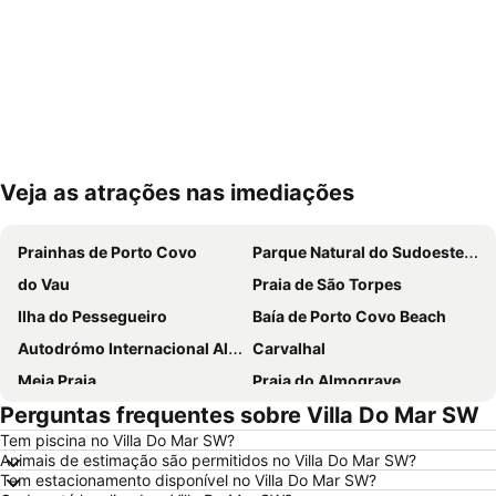
Veja as atrações nas imediações
Ampliar mapa
Prainhas de Porto Covo
Parque Natural do Sudoeste Alentejano e Costa Vicentina
do Vau
Praia de São Torpes
Ilha do Pessegueiro
Baía de Porto Covo Beach
Autodrómo Internacional Algarve
Carvalhal
Meia Praia
Praia do Almograve
Perguntas frequentes sobre Villa Do Mar SW
Praia da Zambujeira do Mar
Praia de Odeceixe
Tem piscina no Villa Do Mar SW?
Marina de Portimão
Praia da Arrifana
Animais de estimação são permitidos no Villa Do Mar SW?
Praia Dona Ana
Do Alvor
Tem estacionamento disponível no Villa Do Mar SW?