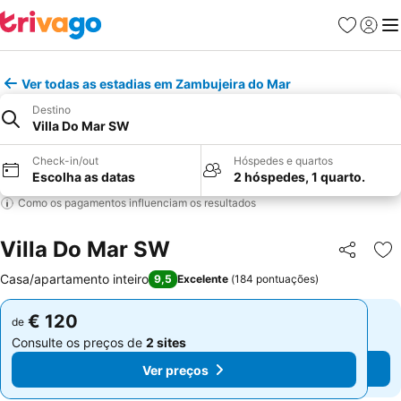
Favoritos
Iniciar
Me
Ver todas as estadias em Zambujeira do Mar
Destino
Villa Do Mar SW
Check-in/out
Hóspedes e quartos
Escolha as datas
2 hóspedes, 1 quarto.
Como os pagamentos influenciam os resultados
Villa Do Mar SW
Partilhar
Ad
Casa/apartamento inteiro
9,5
Excelente
(
184 pontuações
)
€ 120
€ 120
de
de
Consulte os preços de
2 sites
Consulte os preços de
2 sites
Ver preços
Ver preços