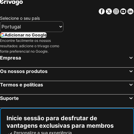
Facebook
Twitter
Insta
Yo
Selecione o seu país
Adicionar no Google
Encontre facilmente os nossos
resultados: adicione o trivago como
fonte preferencial no Google.
Empresa
Os nossos produtos
Termos e políticas
Suporte
Inicie sessão para desfrutar de
vantagens exclusivas para membros
Personalize a sua experiência