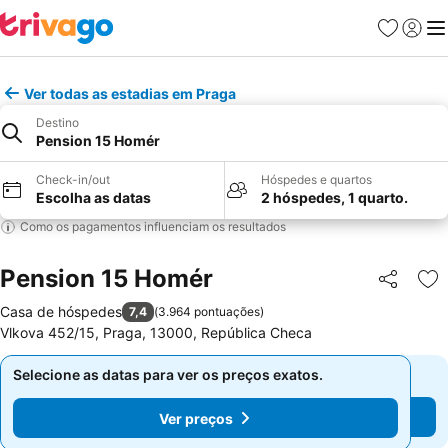
Favoritos
Iniciar
Me
Ver todas as estadias em Praga
Destino
Pension 15 Homér
Check-in/out
Hóspedes e quartos
Escolha as datas
2 hóspedes, 1 quarto.
Como os pagamentos influenciam os resultados
Pension 15 Homér
Partilhar
Ad
Casa de hóspedes
7,4
(
3.964 pontuações
)
Vlkova 452/15, Praga, 13000, República Checa
Selecione as datas para ver os preços exatos.
Selecione as datas para ver os preços exatos.
Ver preços
Ver preços