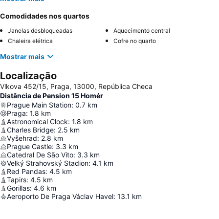
Comodidades nos quartos
Janelas desbloqueadas
Aquecimento central
Chaleira elétrica
Cofre no quarto
Mostrar mais
Localização
Vlkova 452/15, Praga, 13000, República Checa
Distância de Pension 15 Homér
Prague Main Station
:
0.7
km
Praga
:
1.8
km
Astronomical Clock
:
1.8
km
Charles Bridge
:
2.5
km
Vyšehrad
:
2.8
km
Prague Castle
:
3.3
km
Catedral De São Vito
:
3.3
km
Velký Strahovský Stadion
:
4.1
km
Red Pandas
:
4.5
km
Tapirs
:
4.5
km
Gorillas
:
4.6
km
Aeroporto De Praga Václav Havel
:
13.1
km