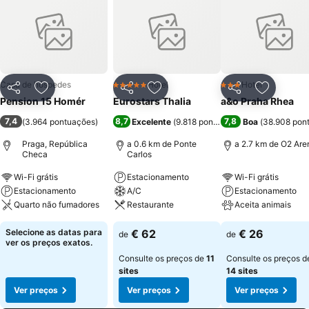
Casa de hóspedes
Hotel
Hotel
5 Estrelas
3 Estrelas
Partilhar
Adicionar aos favoritos
Partilhar
Adicionar aos favoritos
Partilhar
Adicionar
Pension 15 Homér
Eurostars Thalia
a&o Praha Rhea
7,4
8,7
7,8
(
3.964 pontuações
)
Excelente
(
9.818 pontuações
Boa
)
(
38.908 pon
Praga, República
a 0.6 km de Ponte
a 2.7 km de O2 Are
Checa
Carlos
Wi-Fi grátis
Estacionamento
Wi-Fi grátis
Estacionamento
A/C
Estacionamento
Quarto não fumadores
Restaurante
Aceita animais
Selecione as datas para
€ 62
€ 26
de
de
ver os preços exatos.
Consulte os preços de
11
Consulte os preços d
sites
14 sites
Ver preços
Ver preços
Ver preços