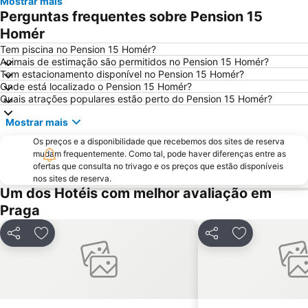
Mostrar mais
Florenc Bus Terminal
Palladium
Perguntas frequentes sobre Pension 15
Parizska
Nové Město
Homér
National-Theatre
Nádraží Veleslavín Metro Station
Tem piscina no Pension 15 Homér?
Animais de estimação são permitidos no Pension 15 Homér?
Kinsky graden
Florenc Metro Station
Tem estacionamento disponível no Pension 15 Homér?
Onde está localizado o Pension 15 Homér?
Museu Nacional
Malostranská Metro Station
Quais atrações populares estão perto do Pension 15 Homér?
Českomoravská Metro Station
Vystaviste Letnany - PVA EXPO
Mostrar mais
Náměstí Míru Metro Station
Vinohrady
Os preços e a disponibilidade que recebemos dos sites de reserva
Můstek Metro Station
Casa Dançante
mudam frequentemente. Como tal, pode haver diferenças entre as
ofertas que consulta no trivago e os preços que estão disponíveis
Sokol Malá Strana
Torre panorâmica de Petrin
nos sites de reserva.
Smíchov railway station
Zličín
Um dos Hotéis com melhor avaliação em
Praga
Televizní vez Praha - Zizkov
Opera
Wow show Prague
Dům U Černé Matky Boží - Muzeum českého kubismu
Partilhar
Adicionar aos favoritos
Partilhar
Adicionar aos
Prefeitura de Praga
Josefov
Barock
The Rose Garden
Kostel Svatého Mikuláše - Staré Město
Labirinto em Petrin
Budějovická Metro Station
Ski areál Chotouň