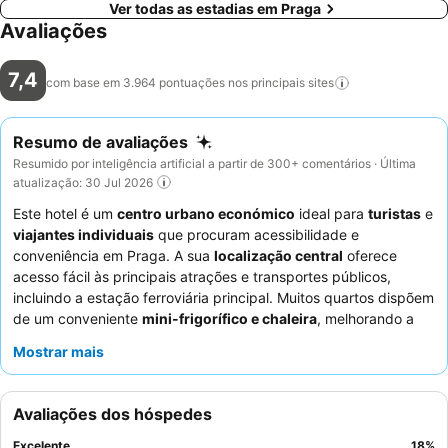
Ver todas as estadias em Praga
Avaliações
7,4
com base em 3.964 pontuações nos principais
sites
Resumo de avaliações
Resumido por inteligência artificial a partir de 300+ comentários · Última
atualização: 30 Jul 2026
Este hotel é um
centro urbano económico
ideal para
turistas
e
viajantes individuais
que procuram acessibilidade e
conveniência em Praga. A sua
localização central
oferece
acesso fácil às principais atrações e transportes públicos,
incluindo a estação ferroviária principal. Muitos quartos dispõem
de um conveniente
mini-frigorífico e chaleira
, melhorando a
experiência do hóspede. Os hóspedes elogiam
Mostrar mais
consistentemente os
funcionários simpáticos e prestativos
,
que estão sempre prontos para ajudar. Para uma estadia mais
tranquila, os hóspedes devem solicitar um quarto virado para o
Avaliações dos hóspedes
jardim, pois alguns quartos podem ter ruído devido às paredes
finas.
Excelente
18
%