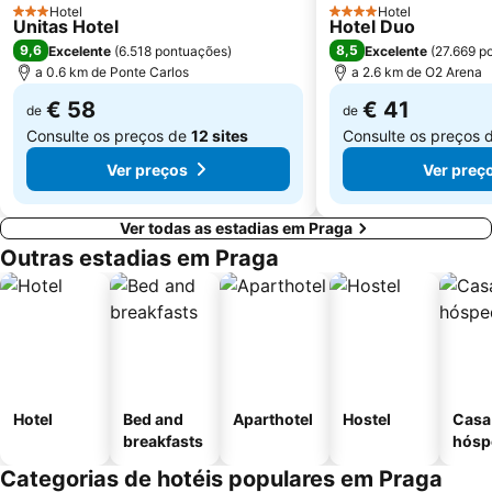
Hotel
Hotel
3 Estrelas
4 Estrelas
Unitas Hotel
Hotel Duo
Náměstí Republiky
Staroměstská mostecká věž
9,6
8,5
Excelente
(
6.518 pontuações
)
Excelente
(
27.669 p
Výstaviště Praha - Holešovice
Parque Kampa
a 0.6 km de Ponte Carlos
a 2.6 km de O2 Arena
€ 58
€ 41
de
de
Consulte os preços de
12 sites
Consulte os preços 
Ver preços
Ver preç
Ver todas as estadias em Praga
Outras estadias em Praga
Hotel
Bed and
Aparthotel
Hostel
Casa
breakfasts
hósp
Categorias de hotéis populares em Praga