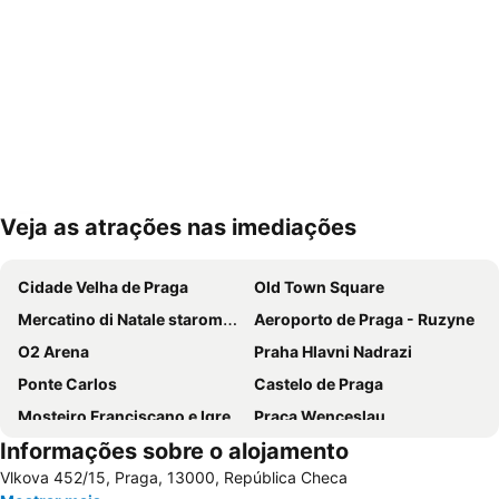
Veja as atrações nas imediações
Ampliar mapa
Cidade Velha de Praga
Old Town Square
Mercatino di Natale staromestske namest
Aeroporto de Praga - Ruzyne
O2 Arena
Praha Hlavni Nadrazi
Ponte Carlos
Castelo de Praga
Mosteiro Franciscano e Igreja de São Tiago Maior
Praça Wenceslau
Informações sobre o alojamento
Holešovice
Relógio Astronômico
Vlkova 452/15, Praga, 13000, República Checa
Catedral San Vito
Cemitério Judeu de Praga