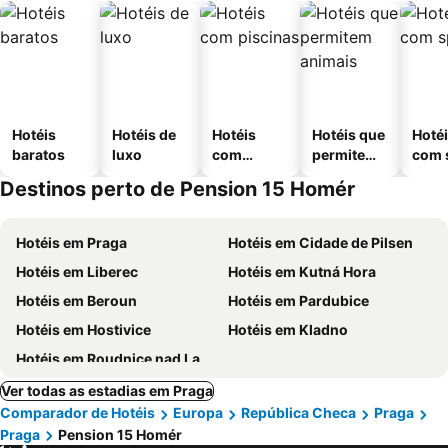
Hotéis
Hotéis de
Hotéis
Hotéis que
Hoté
baratos
luxo
com
permitem
com 
piscinas
animais
Destinos perto de Pension 15 Homér
Hotéis em Praga
Hotéis em Cidade de Pilsen
Hotéis em Liberec
Hotéis em Kutná Hora
Hotéis em Beroun
Hotéis em Pardubice
Hotéis em Hostivice
Hotéis em Kladno
Hotéis em Roudnice nad Labem
Ver todas as estadias em Praga
Comparador de Hotéis
Europa
República Checa
Praga
Praga
Pension 15 Homér