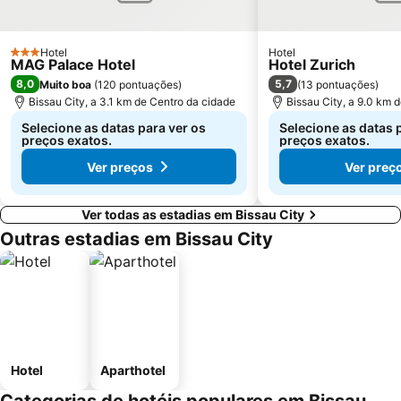
Hotel
Hotel
3 Estrelas
MAG Palace Hotel
Hotel Zurich
8,0
5,7
Muito boa
(
120 pontuações
)
(
13 pontuações
)
Bissau City, a 3.1 km de Centro da cidade
Bissau City, a 9.0 km 
Selecione as datas para ver os
Selecione as datas 
preços exatos.
preços exatos.
Ver preços
Ver preç
Ver todas as estadias em Bissau City
Outras estadias em Bissau City
Hotel
Aparthotel