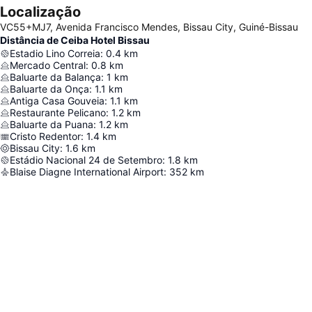
Localização
VC55+MJ7, Avenida Francisco Mendes, Bissau City, Guiné-Bissau
Distância de Ceiba Hotel Bissau
Estadio Lino Correia
:
0.4
km
Mercado Central
:
0.8
km
Baluarte da Balança
:
1
km
Baluarte da Onça
:
1.1
km
Antiga Casa Gouveia
:
1.1
km
Restaurante Pelicano
:
1.2
km
Baluarte da Puana
:
1.2
km
Cristo Redentor
:
1.4
km
Bissau City
:
1.6
km
Estádio Nacional 24 de Setembro
:
1.8
km
Blaise Diagne International Airport
:
352
km