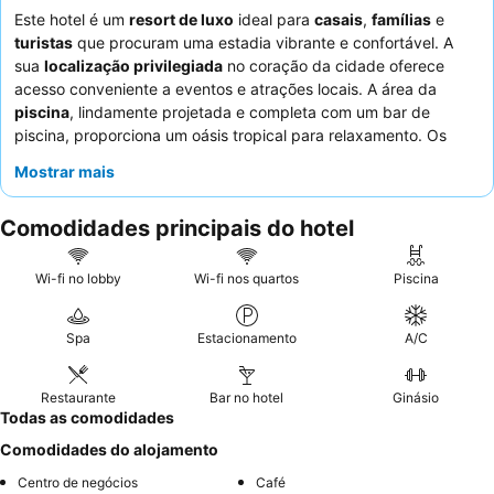
Este hotel é um
resort de luxo
ideal para
casais
,
famílias
e
turistas
que procuram uma estadia vibrante e confortável. A
sua
localização privilegiada
no coração da cidade oferece
acesso conveniente a eventos e atrações locais. A área da
piscina
, lindamente projetada e completa com um bar de
piscina, proporciona um oásis tropical para relaxamento. Os
hóspedes elogiam consistentemente a
simpatia excecional
e o
Mostrar mais
profissionalismo dos funcionários, e o pequeno-almoço é
destacado pela sua vasta e variada seleção de opções frescas
Comodidades principais do hotel
e de alta qualidade. Para uma experiência verdadeiramente
elevada, considere reservar um quarto num andar superior para
vistas superiores da cidade.
Wi-fi no lobby
Wi-fi nos quartos
Piscina
Spa
Estacionamento
A/C
Restaurante
Bar no hotel
Ginásio
Todas as comodidades
Comodidades do alojamento
Centro de negócios
Café