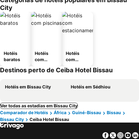
Categorias de hotéis populares em Bissau
City
Hotéis
Hotéis
Hotéis
baratos
com
com
piscinas
estaciona
Destinos perto de Ceiba Hotel Bissau
mento
Hotéis em Bissau City
Hotéis em Sédhiou
Ver todas as estadias em Bissau City
Comparador de Hotéis
África
Guiné-Bissau
Bissau
Bissau City
Ceiba Hotel Bissau
Facebook
Twitter
Insta
Yo