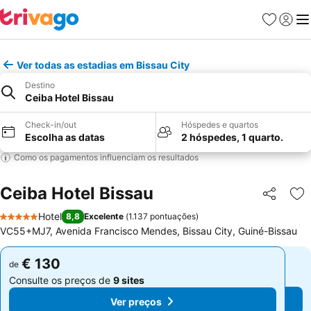
Favoritos
Iniciar
Me
Ver todas as estadias em Bissau City
Destino
Ceiba Hotel Bissau
Check-in/out
Hóspedes e quartos
Escolha as datas
2 hóspedes, 1 quarto.
Como os pagamentos influenciam os resultados
Ceiba Hotel Bissau
Partilhar
Ad
Hotel
8,8
Excelente
(
1.137 pontuações
)
5 Estrelas
VC55+MJ7, Avenida Francisco Mendes, Bissau City, Guiné-Bissau
€ 130
€ 130
de
de
Consulte os preços de
9 sites
Consulte os preços de
9 sites
Ver preços
Ver preços