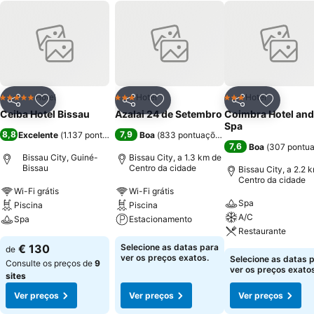
Hotel
Hotel
Hotel
5 Estrelas
3 Estrelas
3 Estrelas
Partilhar
Adicionar aos favoritos
Partilhar
Adicionar aos favoritos
Partilhar
Adicionar
Ceiba Hotel Bissau
Azalai 24 de Setembro
Coimbra Hotel and
Spa
8,8
7,9
Excelente
(
1.137 pontuações
)
Boa
(
833 pontuações
)
7,6
Boa
(
307 pontu
Bissau City, Guiné-
Bissau City, a 1.3 km de
Bissau
Centro da cidade
Bissau City, a 2.2 
Centro da cidade
Wi-Fi grátis
Wi-Fi grátis
Spa
Piscina
Piscina
A/C
Spa
Estacionamento
Restaurante
€ 130
Selecione as datas para
de
ver os preços exatos.
Selecione as datas 
Consulte os preços de
9
ver os preços exatos
sites
Ver preços
Ver preços
Ver preços