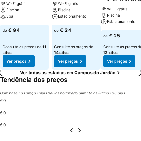
Wi-Fi grátis
Wi-Fi grátis
cidade
Wi-Fi grátis
Piscina
Piscina
Piscina
Spa
Estacionamento
Estacionamento
Ver preços
Ver preços
€ 94
€ 34
de
de
Ver preços
€ 25
de
Consulte os preços de
11
Consulte os preços de
Consulte os preços d
sites
14 sites
12 sites
Ver preços
Ver preços
Ver preços
Ver todas as estadias em Campos do Jordão
Tendência dos preços
Com base nos preços mais baixos no trivago durante os últimos 30 dias
€ 0
€ 0
€ 0