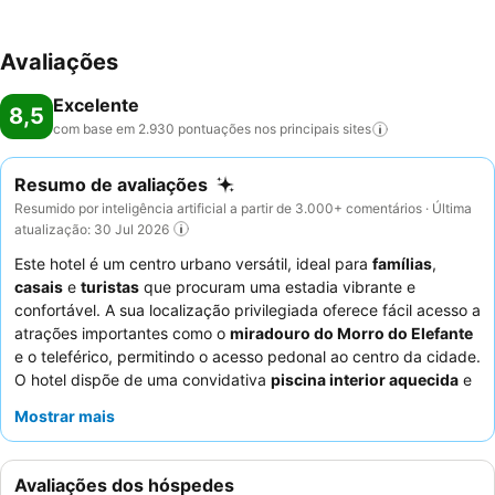
Avaliações
Excelente
8,5
com base em 2.930 pontuações nos principais
sites
Resumo de avaliações
Resumido por inteligência artificial a partir de 3.000+ comentários · Última
atualização: 30 Jul 2026
Este hotel é um centro urbano versátil, ideal para
famílias
,
casais
e
turistas
que procuram uma estadia vibrante e
confortável. A sua localização privilegiada oferece fácil acesso a
atrações importantes como o
miradouro do Morro do Elefante
e o teleférico, permitindo o acesso pedonal ao centro da cidade.
O hotel dispõe de uma convidativa
piscina interior aquecida
e
de um
ginásio
bem equipado, para satisfazer as necessidades
Mostrar mais
de relaxamento e fitness. Os hóspedes elogiam
consistentemente o
staff atencioso e cordial
e o excecional
buffet de pequeno-almoço
, que apresenta uma grande
Avaliações dos hóspedes