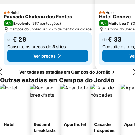
Hotel
Hotel
2 Estrelas
2 Estrelas
Pousada Chateau dos Fontes
Hotel Geneve
9,3
8,3
Excelente
(
567 pontuações
)
Muito boa
(
1.3
Campos do Jordão, a 1.2 km de Centro da cidade
Campos do Jordão
€ 28
€ 33
de
de
Consulte os preços de
3 sites
Consulte os pre
Ver preços
Ve
Ver todas as estadias em Campos do Jordão
Outras estadias em Campos do Jordão
Hotel
Bed and
Aparthotel
Casa de
Apar
breakfasts
hóspedes