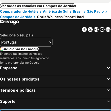
Ver todas as estadias em Campos do Jordão
Comparador de Hotéis
América do Sul
Brasil
São Paulo
Campos do Jordão
Chris Wellness Resort Hotel
Facebook
Twitter
Insta
Yo
Selecione o seu país
Adicionar no Google
Encontre facilmente os nossos
resultados: adicione o trivago como
fonte preferencial no Google.
Empresa
Os nossos produtos
Termos e políticas
Suporte