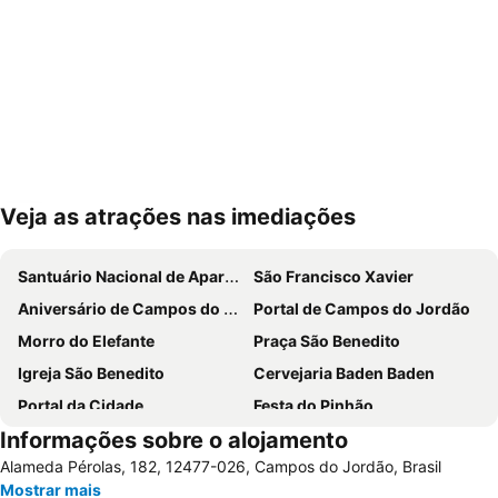
Veja as atrações nas imediações
Ampliar mapa
Santuário Nacional de Aparecida
São Francisco Xavier
Aniversário de Campos do Jordão
Portal de Campos do Jordão
Morro do Elefante
Praça São Benedito
Igreja São Benedito
Cervejaria Baden Baden
Portal da Cidade
Festa do Pinhão
Informações sobre o alojamento
Palácio do Governo
Teleférico
Alameda Pérolas, 182, 12477-026, Campos do Jordão, Brasil
Parque da Floresta Encantada
Parque Estadual - Horto Florestal
Mostrar mais