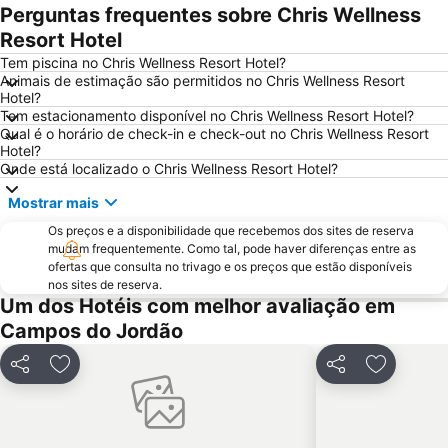
Boulevard Geneve
Casa do Papai Noel
Perguntas frequentes sobre Chris Wellness
Igreja Nossa Senhora da Saúde
Festival de Fondue
Resort Hotel
Tem piscina no Chris Wellness Resort Hotel?
Animais de estimação são permitidos no Chris Wellness Resort
Hotel?
Tem estacionamento disponível no Chris Wellness Resort Hotel?
Qual é o horário de check-in e check-out no Chris Wellness Resort
Hotel?
Onde está localizado o Chris Wellness Resort Hotel?
Mostrar mais
Os preços e a disponibilidade que recebemos dos sites de reserva
mudam frequentemente. Como tal, pode haver diferenças entre as
ofertas que consulta no trivago e os preços que estão disponíveis
nos sites de reserva.
Um dos Hotéis com melhor avaliação em
Campos do Jordão
Partilhar
Adicionar aos favoritos
Partilhar
Adicionar