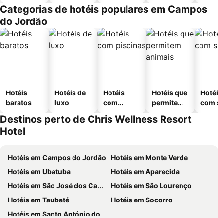
Categorias de hotéis populares em Campos
do Jordão
Hotéis
Hotéis de
Hotéis
Hotéis que
Hoté
baratos
luxo
com
permitem
com 
piscinas
animais
Destinos perto de Chris Wellness Resort
Hotel
Hotéis em Campos do Jordão
Hotéis em Monte Verde
Hotéis em Ubatuba
Hotéis em Aparecida
Hotéis em São José dos Campos
Hotéis em São Lourenço
Hotéis em Taubaté
Hotéis em Socorro
Hotéis em Santo António do Pinhal