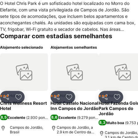
O Hotel Chris Park é um sofisticado hotel localizado no Morro do
Elefante, com uma vista privilegiada de Campos de Jordão. São
sete tipos de acomodações, que incluem belos apartamentos e
aconchegantes chalés. As unidades são equipadas com cama box,
TV, frigobar, Wi-Fi gratuito e secador de cabelos. Nas áreas
Comparar com estadias semelhantes
comuns, os hóspedes têm acesso a uma sala de estar com TV por
assinatura, lareira e sala de jogos. A hospedagem também conta
Alojamento selecionado
Alojamentos semelhantes
com piscina aquecida e coberta, academia, sauna e bar. O café da
manhã, com grande variedade de itens, está incluso na diária. Para
as refeições, os visitantes podem optar pelo Restaurante Chris Park
ou pela alta gastronomia do Bella Vista Restaurante & Pizzaria,
ambos localizados dentro da propriedade. O Hotel Chris Park está a
menos de dois quilômetros de distância do centro de Vila Capivari,
um dos bairros mais turísticos da cidade. O teleférico do Morro do
Elefante, com vista panorâmica da cidade, fica a apenas dez
Hotel
Hotel
Hotel
3 Estrelas
3 Estrelas
3 Estrelas
Partilhar
Adicionar aos favoritos
Partilhar
Adicionar aos favoritos
Partilhar
Adicionar
minutos de caminhada.
Chris Wellness Resort
Hotel Castelo Nacional
Hotel Fazenda Gol
Hotel
Inn Campos do Jordão
Park Campos do
Jordão
8,5
8,6
Excelente
(
2.930 pontuações
Excelente
)
(
9.279 pontuações
)
8,3
Muito boa
(
9.753 
Campos do Jordão,
Campos do Jordão, a
Brasil
2.9 km de Centro da
Campos do Jordão,
cidade
3.1 km de Centro d