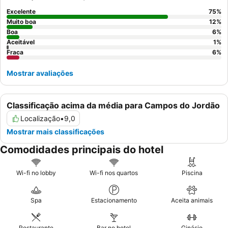
variedade de opções frescas e de alta qualidade. Para uma
experiência mais tranquila, considere pedir um quarto num
piso
Excelente
75
%
superior
.
Muito boa
12
%
Boa
6
%
Aceitável
1
%
Fraca
6
%
Mostrar avaliações
Classificação acima da média para Campos do Jordão
Localização
•
9,0
Mostrar mais classificações
Comodidades principais do hotel
Wi-fi no lobby
Wi-fi nos quartos
Piscina
Spa
Estacionamento
Aceita animais
Restaurante
Bar no hotel
Ginásio