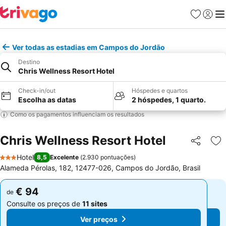
Favoritos
Iniciar
Me
Ver todas as estadias em Campos do Jordão
Destino
Chris Wellness Resort Hotel
Check-in/out
Hóspedes e quartos
Escolha as datas
2 hóspedes, 1 quarto.
Como os pagamentos influenciam os resultados
Chris Wellness Resort Hotel
Partilhar
Ad
Hotel
8,5
Excelente
(
2.930 pontuações
)
3 Estrelas
Alameda Pérolas, 182, 12477-026, Campos do Jordão, Brasil
€ 94
€ 94
de
de
Consulte os preços de
11 sites
Consulte os preços de
11 sites
Ver preços
Ver preços