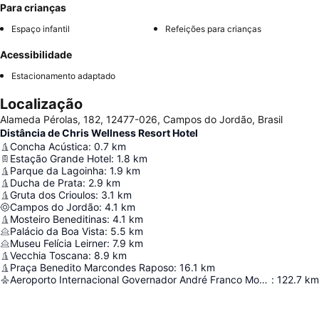
Para crianças
Espaço infantil
Refeições para crianças
Acessibilidade
Estacionamento adaptado
Localização
Alameda Pérolas, 182, 12477-026, Campos do Jordão, Brasil
Distância de Chris Wellness Resort Hotel
Concha Acústica
:
0.7
km
Estação Grande Hotel
:
1.8
km
Parque da Lagoinha
:
1.9
km
Ducha de Prata
:
2.9
km
Gruta dos Crioulos
:
3.1
km
Campos do Jordão
:
4.1
km
Mosteiro Beneditinas
:
4.1
km
Palácio da Boa Vista
:
5.5
km
Museu Felícia Leirner
:
7.9
km
Vecchia Toscana
:
8.9
km
Praça Benedito Marcondes Raposo
:
16.1
km
Aeroporto Internacional Governador André Franco Montoro
:
122.7
km