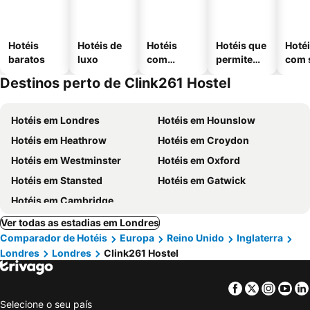
Hotéis
Hotéis de
Hotéis
Hotéis que
Hoté
baratos
luxo
com
permitem
com 
piscinas
animais
Destinos perto de Clink261 Hostel
Hotéis em Londres
Hotéis em Hounslow
Hotéis em Heathrow
Hotéis em Croydon
Hotéis em Westminster
Hotéis em Oxford
Hotéis em Stansted
Hotéis em Gatwick
Hotéis em Cambridge
Ver todas as estadias em Londres
Comparador de Hotéis
Europa
Reino Unido
Inglaterra
Londres
Londres
Clink261 Hostel
Facebook
Twitter
Insta
Yo
Selecione o seu país