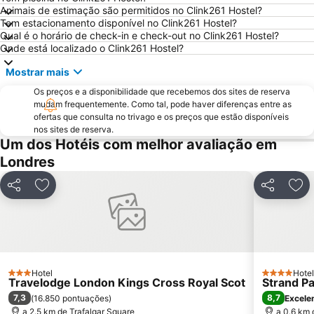
Animais de estimação são permitidos no Clink261 Hostel?
Camden Town
The O2 Arena
Tem estacionamento disponível no Clink261 Hostel?
Victoria
Grosvenor Victoria Casino
Qual é o horário de check-in e check-out no Clink261 Hostel?
Onde está localizado o Clink261 Hostel?
Picadilly Circus Station
London Luton Airport
Mostrar mais
Wembley
Palácio de Buckingham
Os preços e a disponibilidade que recebemos dos sites de reserva
ExCeL
Notting Hill
mudam frequentemente. Como tal, pode haver diferenças entre as
Trafalgar Square
London Bridge
ofertas que consulta no trivago e os preços que estão disponíveis
nos sites de reserva.
Tower Bridge
Oxford Street
Um dos Hotéis com melhor avaliação em
St Pancras Station
Passeando a Pé em Londres
Londres
King's Cross Station
Tottenham Hotspur Stadium
Partilhar
Adicionar aos favoritos
Partilhar
Adi
Waterloo Station
Bloomsbury
Aeroporto da Cidade de Londres
Earls Court
Stratford Station
Marylebone
Tottenham
Bayswater
Hotel
Hotel
3 Estrelas
Russell Square
British Airways London Eye
4 Estrelas
Travelodge London Kings Cross Royal Scot
Strand P
7,3
8,7
(
16.850 pontuações
)
Excele
Battersea
Mayfair
a 2.5 km de Trafalgar Square
a 0.6 km 