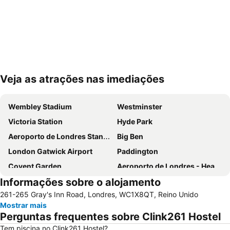
Veja as atrações nas imediações
Ampliar mapa
Wembley Stadium
Westminster
Victoria Station
Hyde Park
Aeroporto de Londres Stansted
Big Ben
London Gatwick Airport
Paddington
Covent Garden
Aeroporto de Londres - Heathrow
Informações sobre o alojamento
Liverpool Street Station
Soho
261-265 Gray's Inn Road, Londres, WC1X8QT, Reino Unido
Kings Cross
Metrô de Londres
Mostrar mais
Paddington Station
Piccadilly Circus
Perguntas frequentes sobre Clink261 Hostel
South Kensington
Kensington
Tem piscina no Clink261 Hostel?