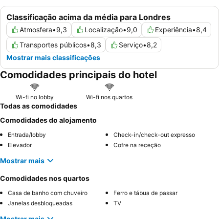
Classificação acima da média para Londres
Atmosfera
•
9,3
Localização
•
9,0
Experiência
•
8,4
Transportes públicos
•
8,3
Serviço
•
8,2
Mostrar mais classificações
Comodidades principais do hotel
Wi-fi no lobby
Wi-fi nos quartos
Todas as comodidades
Comodidades do alojamento
Entrada/lobby
Check-in/check-out expresso
Elevador
Cofre na receção
Mostrar mais
Comodidades nos quartos
Casa de banho com chuveiro
Ferro e tábua de passar
Janelas desbloqueadas
TV
Mostrar mais