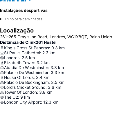
Instalações desportivas
Trilho para caminhadas
Localização
261-265 Gray's Inn Road, Londres, WC1X8QT, Reino Unido
Distância de Clink261 Hostel
King's Cross St Pancras
:
0.3
km
St Paul's Cathedral
:
2.3
km
Londres
:
2.5
km
Elizabeth Tower
:
3.2
km
Abadia De Westminster
:
3.3
km
Palácio De Westminster
:
3.3
km
House Of Lords
:
3.4
km
Palácio De Buckingham
:
3.5
km
Lord's Cricket Ground
:
3.6
km
Tower Of London
:
3.8
km
The O2
:
9
km
London City Airport
:
12.3
km