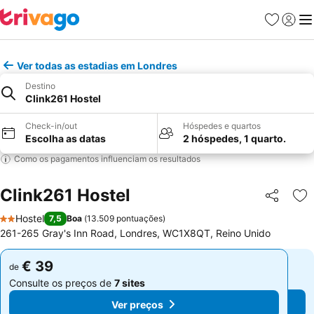
Favoritos
Iniciar
Me
Ver todas as estadias em Londres
Destino
Clink261 Hostel
Check-in/out
Hóspedes e quartos
Escolha as datas
2 hóspedes, 1 quarto.
Como os pagamentos influenciam os resultados
Clink261 Hostel
Partilhar
Ad
Hostel
7,5
Boa
(
13.509 pontuações
)
2 Estrelas
261-265 Gray's Inn Road, Londres, WC1X8QT, Reino Unido
€ 39
€ 39
de
de
Consulte os preços de
7 sites
Consulte os preços de
7 sites
Ver preços
Ver preços