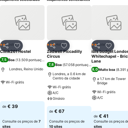
Hostel
Hotel
Hotel
2 Estrelas
3 Estrelas
2 Estrelas
Partilhar
Adicionar aos favoritos
Partilhar
Adicionar aos favoritos
Partilhar
Adicionar
Clink261 Hostel
Zedwell Piccadilly
ibis budget Londo
Circus
Whitechapel - Bric
7,5
Boa
(
13.509 pontuações
)
Lane
7,8
Boa
(
57.058 pontuações
)
Londres, Reino Unido
8,0
Muito boa
(
8.391 
Londres, a 0.6 km de
Centro da cidade
a 1.7 km de Tower
Wi-Fi grátis
Bridge
Wi-Fi grátis
Wi-Fi grátis
Ver preços
A/C
A/C
Ginásio
€ 39
de
Ver preços
Ver preços
€ 67
de
€ 41
de
Consulte os preços de
7
Consulte os preços de
Consulte os preços 
sites
10 sites
sites