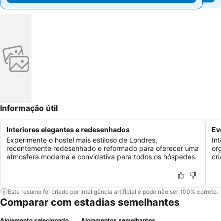
Informação útil
Interiores elegantes e redesenhados
Ev
Experimente o hostel mais estiloso de Londres,
In
recentemente redesenhado e reformado para oferecer uma
or
atmosfera moderna e convidativa para todos os hóspedes.
cr
Este resumo foi criado por inteligência artificial e pode não ser 100% correto.
Comparar com estadias semelhantes
Alojamento selecionado
Alojamentos semelhantes