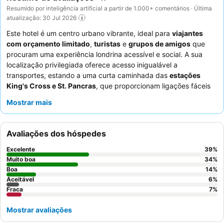
Resumido por inteligência artificial a partir de 1.000+ comentários · Última
atualização: 30 Jul 2026
Este hotel é um centro urbano vibrante, ideal para
viajantes
com orçamento limitado
,
turistas
e
grupos de amigos
que
procuram uma experiência londrina acessível e social. A sua
localização privilegiada oferece acesso inigualável a
transportes, estando a uma curta caminhada das
estações
King's Cross e St. Pancras
, que proporcionam ligações fáceis
ao Eurostar e a várias linhas de metro. O hostel dispõe de uma
Mostrar mais
cozinha comum
bem equipada e oferece jantar gratuito três
vezes por semana, promovendo um ambiente animado para os
hóspedes socializarem. Os hóspedes elogiam consistentemente
Avaliações dos hóspedes
os
funcionários simpáticos e prestativos
que contribuem para
uma estadia positiva e acolhedora. Para uma experiência mais
Excelente
39
%
privada e tranquila, considere reservar um quarto com
camas
Muito boa
34
%
em estilo cápsula
Boa
para maior conforto e espaço pessoal.
14
%
Aceitável
6
%
Fraca
7
%
Mostrar avaliações