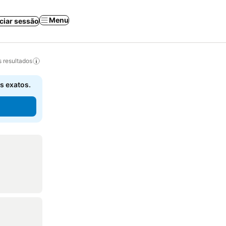
Menu
iciar sessão
 resultados
s exatos.