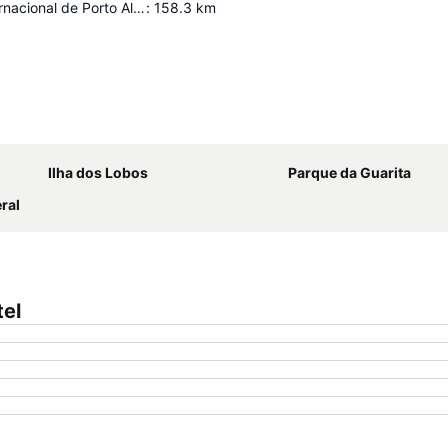
Aeroporto Internacional de Porto Alegre
:
158.3
km
Ampliar mapa
Ilha dos Lobos
Parque da Guarita
ral
tel