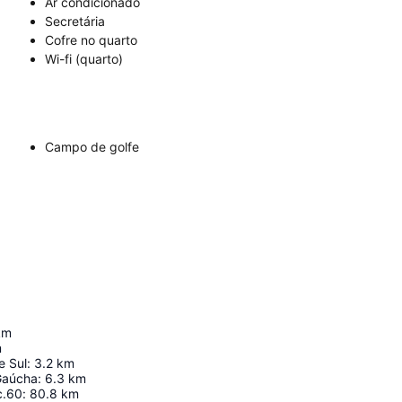
Ar condicionado
Secretária
Cofre no quarto
Wi-fi (quarto)
Campo de golfe
km
m
e Sul
:
3.2
km
Gaúcha
:
6.3
km
c.60
:
80.8
km