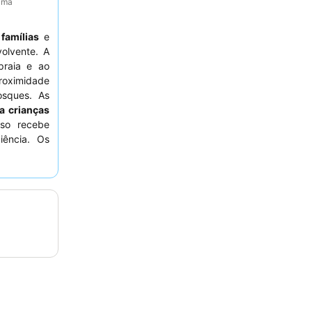
tima
a
famílias
e
olvente. A
praia e ao
proximidade
osques. As
a crianças
so recebe
iência. Os
o
pela sua
 Para uma
 não esteja