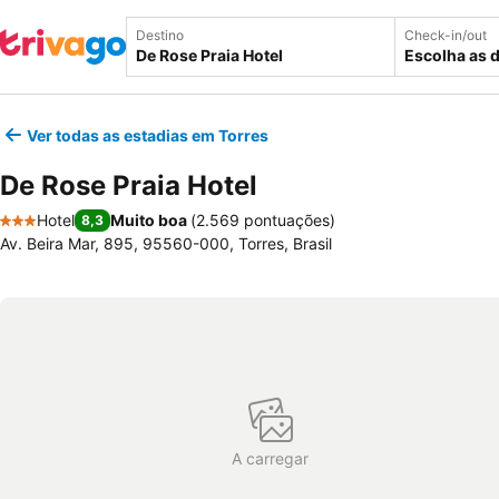
Destino
Check-in/out
Escolha as 
Ver todas as estadias em Torres
De Rose Praia Hotel
Hotel
Muito boa
(
2.569 pontuações
)
8,3
3 Estrelas
Av. Beira Mar, 895, 95560-000, Torres, Brasil
A carregar