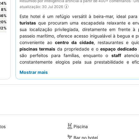
Resumido por inteligência artificial a partir de 400+ comentários · Úl
24
%
atualização: 30 Jul 2026
8
%
36
%
Este hotel é um refúgio versátil à beira-mar, ideal par
20
%
turistas
que procuram uma escapadela relaxante e env
12
%
sua localização privilegiada, diretamente em frente à 
passeio marítimo, oferece acesso inigualável à begua e 
conveniente ao
centro da cidade
, restaurantes e qui
piscinas termais
da propriedade e o
espaço dedicado 
são perfeitos para famílias, enquanto o
staff
atencio
constantemente elogios pela sua prestabilidade e efic
hóspedes elogiam consistentemente o
pequeno-almoç
Mostrar mais
grande variedade de opções frescas e saborosas.
experiência mais tranquila, considere pedir um quarto que
virado para o passeio marítimo.
tos
Piscina
Bar no hotel