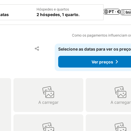
Hóspedes e quartos
PT · €
In
datas
2 hóspedes, 1 quarto.
Como os pagamentos influenciam os
Adicionar aos favoritos
Selecione as datas para ver os preço
Partilhar
Ver preços
A carregar
A carregar