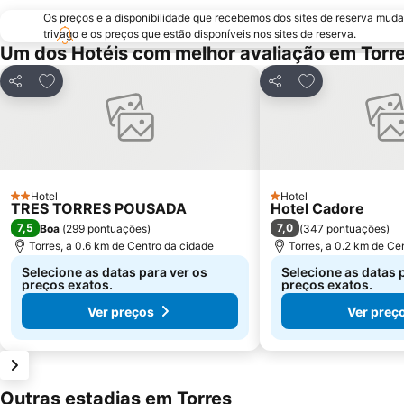
Os preços e a disponibilidade que recebemos dos sites de reserva muda
trivago e os preços que estão disponíveis nos sites de reserva.
Um dos Hotéis com melhor avaliação em Torr
Adicionar aos favoritos
Adicionar aos f
Partilhar
Partilhar
Hotel
Hotel
2 Estrelas
1 Estrelas
TRES TORRES POUSADA
Hotel Cadore
7,5
7,0
Boa
(
299 pontuações
)
(
347 pontuações
)
Torres, a 0.6 km de Centro da cidade
Torres, a 0.2 km de Ce
Selecione as datas para ver os
Selecione as datas 
preços exatos.
preços exatos.
Ver preços
Ver preç
Outras estadias em Torres