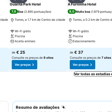
Partilhar
Partilhar
Guarita Park Hotel
A Furninha Hotel
7,8
8,0
Boa
(
3.895 pontuações
)
Muito boa
(
1.879 pontuaç
cidade
Torres, a 1.7 km de Centro da cidade
Torres, a 0.2 km de Centro 
Wi-Fi grátis
Wi-Fi grátis
Piscina
Piscina
Aceita animais
Estacionamento
Ver preços
Ver preços
€ 25
€ 37
de
de
Consulte os preços de
9 sites
Consulte os preços de
7 sites
Ver preços
Ver preços
Ver todas as estadias
Resumo de avaliações