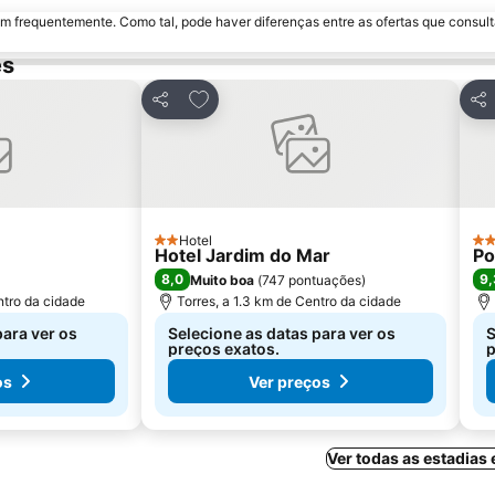
m frequentemente. Como tal, pode haver diferenças entre as ofertas que consult
es
avoritos
Adicionar aos favoritos
Partilhar
Par
Hotel
2 Estrelas
4 E
Hotel Jardim do Mar
Po
8,0
9,
Muito boa
(
747 pontuações
)
ntro da cidade
Torres, a 1.3 km de Centro da cidade
para ver os
Selecione as datas para ver os
S
preços exatos.
p
os
Ver preços
Ver todas as estadias