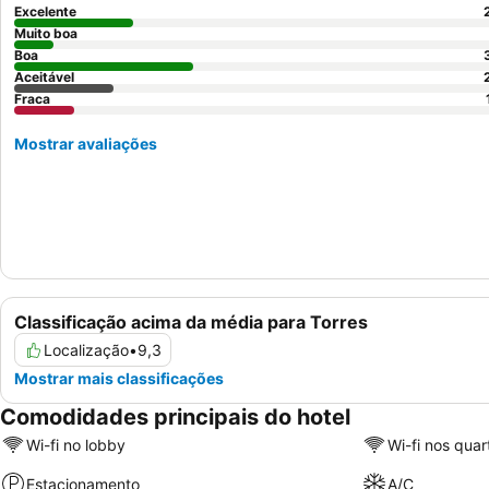
Excelente
Muito boa
Boa
Aceitável
Fraca
Mostrar avaliações
Classificação acima da média para Torres
Localização
•
9,3
Mostrar mais classificações
Comodidades principais do hotel
Wi-fi no lobby
Wi-fi nos quar
Estacionamento
A/C