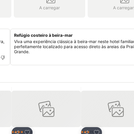
A carregar
A carregar
Refúgio costeiro à beira-mar
ra,
Viva uma experiência clássica à beira-mar neste hotel familiar
perfeitamente localizado para acesso direto às areias da Pra
Grande.
itos
Adicionar aos favoritos
Adicionar aos fav
Hotel
Hotel
4 Estrelas
3 Estrelas