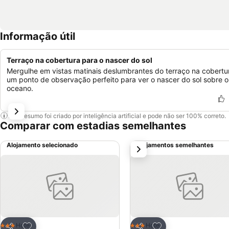
Informação útil
Terraço na cobertura para o nascer do sol
Mergulhe em vistas matinais deslumbrantes do terraço na cobertu
um ponto de observação perfeito para ver o nascer do sol sobre o
oceano.
Este resumo foi criado por inteligência artificial e pode não ser 100% correto.
Comparar com estadias semelhantes
Alojamento selecionado
Alojamentos semelhantes
próximo
Adicionar aos favoritos
Adicionar aos favor
Hotel
Hotel
3 Estrelas
3 Estrelas