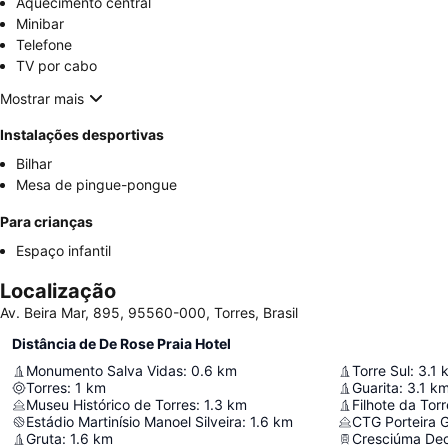
Aquecimento central
Minibar
Telefone
TV por cabo
Mostrar mais
Instalações desportivas
Bilhar
Mesa de pingue-pongue
Para crianças
Espaço infantil
Localização
Av. Beira Mar, 895, 95560-000, Torres, Brasil
Distância de De Rose Praia Hotel
Monumento Salva Vidas
:
0.6
km
Torre Sul
:
3.1
Torres
:
1
km
Guarita
:
3.1
k
Museu Histórico de Torres
:
1.3
km
Filhote da Torr
Estádio Martinísio Manoel Silveira
:
1.6
km
CTG Porteira 
Gruta
:
1.6
km
Cresciúma De