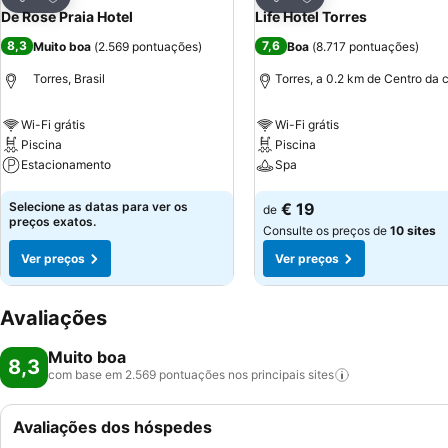
Partilhar
Partilhar
De Rose Praia Hotel
Life Hotel Torres
8,3
7,6
Muito boa
(
2.569 pontuações
)
Boa
(
8.717 pontuações
)
Torres, Brasil
Torres, a 0.2 km de Centro da 
Wi-Fi grátis
Wi-Fi grátis
Piscina
Piscina
Estacionamento
Spa
Ver preços
Ver preços
Selecione as datas para ver os
€ 19
de
preços exatos.
Consulte os preços de
10 sites
Ver preços
Ver preços
Avaliações
Muito boa
8,3
com base em 2.569 pontuações nos principais
sites
Avaliações dos hóspedes