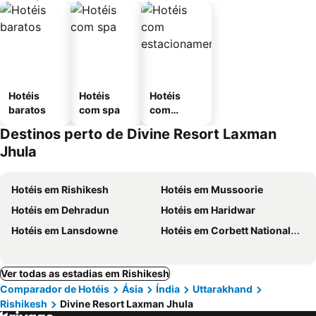
Hotéis
Hotéis
Hotéis
baratos
com spa
com
estaciona
Destinos perto de Divine Resort Laxman
mento
Jhula
Hotéis em Rishikesh
Hotéis em Mussoorie
Hotéis em Dehradun
Hotéis em Haridwar
Hotéis em Lansdowne
Hotéis em Corbett Nationalpark
Ver todas as estadias em Rishikesh
Comparador de Hotéis
Ásia
Índia
Uttarakhand
Rishikesh
Divine Resort Laxman Jhula