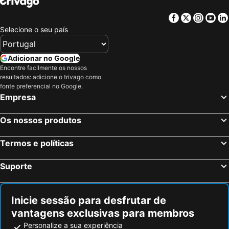
Facebook
Twitter
Insta
Yo
Selecione o seu país
Adicionar no Google
Encontre facilmente os nossos
resultados: adicione o trivago como
fonte preferencial no Google.
Empresa
Os nossos produtos
Termos e políticas
Suporte
Inicie sessão para desfrutar de
vantagens exclusivas para membros
Personalize a sua experiência