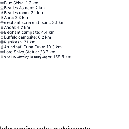
Blue Shiva
:
1.3
km
Beatles Ashram
:
2
km
Beatles room
:
2.1
km
Aarti
:
2.3
km
elephant zone end point
:
3.1
km
Anděl
:
4.2
km
Elephant campsite
:
4.4
km
Buffalo campsite
:
6.2
km
Rishikesh
:
7.1
km
Arundhati Guha Cave
:
10.3
km
Lord Shiva Statue
:
23.7
km
चण्डीगढ अंतर्राष्ट्रीय हवाई अड्डा
:
159.5
km
Informações sobre o alojamento