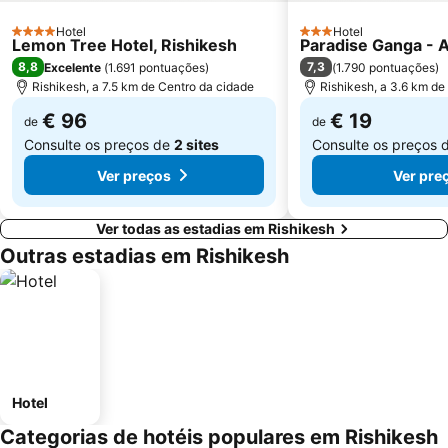
Hotel
Hotel
4 Estrelas
3 Estrelas
Lemon Tree Hotel, Rishikesh
Paradise Ganga - A
8,8
7,3
Excelente
(
1.691 pontuações
)
(
1.790 pontuações
)
Rishikesh, a 7.5 km de Centro da cidade
Rishikesh, a 3.6 km de
€ 96
€ 19
de
de
Consulte os preços de
2 sites
Consulte os preços 
Ver preços
Ver pre
Ver todas as estadias em Rishikesh
Outras estadias em Rishikesh
Hotel
Categorias de hotéis populares em Rishikesh