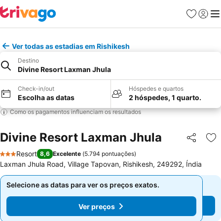
Favoritos
Iniciar
Me
Ver todas as estadias em Rishikesh
Destino
Divine Resort Laxman Jhula
Check-in/out
Hóspedes e quartos
Escolha as datas
2 hóspedes, 1 quarto.
Como os pagamentos influenciam os resultados
Divine Resort Laxman Jhula
Partilhar
Ad
Resort
8,6
Excelente
(
5.794 pontuações
)
3 Estrelas
Laxman Jhula Road, Village Tapovan, Rishikesh, 249292, Índia
Selecione as datas para ver os preços exatos.
Selecione as datas para ver os preços exatos.
Ver preços
Ver preços