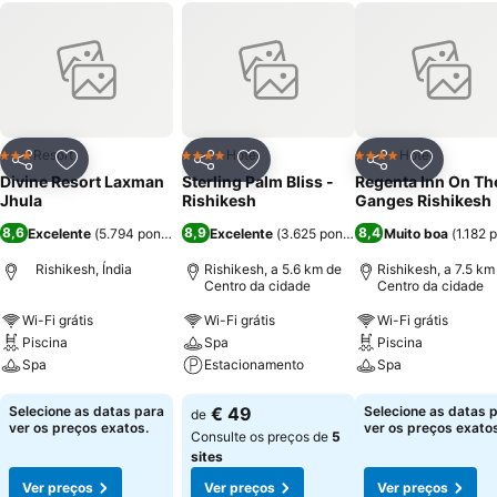
Resort
Hotel
Hotel
3 Estrelas
4 Estrelas
4 Estrelas
Partilhar
Adicionar aos favoritos
Partilhar
Adicionar aos favoritos
Partilhar
Adicionar
Divine Resort Laxman
Sterling Palm Bliss -
Regenta Inn On Th
Jhula
Rishikesh
Ganges Rishikesh
8,6
8,9
8,4
Excelente
(
5.794 pontuações
Excelente
)
(
3.625 pontuações
Muito boa
)
(
1.182 
Rishikesh, Índia
Rishikesh, a 5.6 km de
Rishikesh, a 7.5 km
Centro da cidade
Centro da cidade
Wi-Fi grátis
Wi-Fi grátis
Wi-Fi grátis
Piscina
Spa
Piscina
Spa
Estacionamento
Spa
Ver preços
Ver preços
Ver preços
Selecione as datas para
€ 49
Selecione as datas 
de
ver os preços exatos.
ver os preços exatos
Consulte os preços de
5
sites
Ver preços
Ver preços
Ver preços