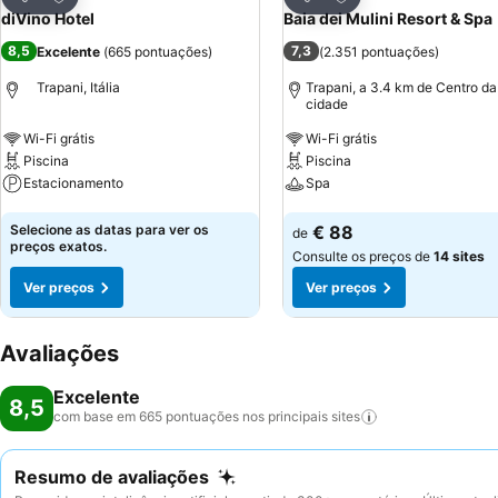
Partilhar
Partilhar
diVino Hotel
Baia dei Mulini Resort & Spa
8,5
7,3
Excelente
(
665 pontuações
)
(
2.351 pontuações
)
Trapani, Itália
Trapani, a 3.4 km de Centro da
cidade
Wi-Fi grátis
Wi-Fi grátis
Piscina
Piscina
Estacionamento
Spa
Ver preços
Ver preços
Selecione as datas para ver os
€ 88
de
preços exatos.
Consulte os preços de
14 sites
Ver preços
Ver preços
Avaliações
Excelente
8,5
com base em 665 pontuações nos principais
sites
Resumo de avaliações