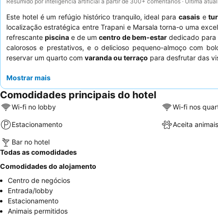
Resumido por inteligência artificial a partir de 300+ comentários · Última atu
Este hotel é um refúgio histórico tranquilo, ideal para
casais
e
tu
localização estratégica entre Trapani e Marsala torna-o uma exc
refrescante
piscina
e de um
centro de bem-estar
dedicado para 
calorosos e prestativos, e o delicioso pequeno-almoço com bolo
reservar um quarto com
varanda ou terraço
para desfrutar das vi
Mostrar mais
Comodidades principais do hotel
Wi-fi no lobby
Wi-fi nos quar
Estacionamento
Aceita animai
Bar no hotel
Todas as comodidades
Comodidades do alojamento
Centro de negócios
Entrada/lobby
Estacionamento
Animais permitidos