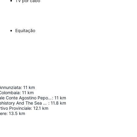
TV por cabo
Equitação
'Annunziata
:
11
km
 Colombaia
:
11
km
Museo Regionale Conte Agostino Pepoli Pepoli e Chiostro
:
11
km
Museum Of Prehistory And The Sea - Tower Of Ligny
:
11.8
km
tivo Provinciale
:
12.1
km
nere
:
13.5
km