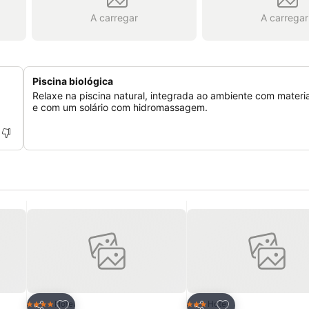
A carregar
A carregar
Piscina biológica
Relaxe na piscina natural, integrada ao ambiente com materia
e com um solário com hidromassagem.
itos
Adicionar aos favoritos
Adicionar aos fav
Hotel
Hotel
4 Estrelas
3 Estrelas