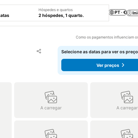
Hóspedes e quartos
PT · €
In
datas
2 hóspedes, 1 quarto.
Como os pagamentos influenciam os
Adicionar aos favoritos
Selecione as datas para ver os preço
Partilhar
Ver preços
A carregar
A carregar