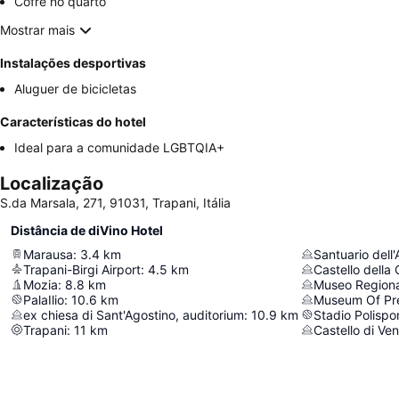
Cofre no quarto
Mostrar mais
Instalações desportivas
Aluguer de bicicletas
Características do hotel
Ideal para a comunidade LGBTQIA+
Localização
S.da Marsala, 271, 91031, Trapani, Itália
Distância de diVino Hotel
Marausa
:
3.4
km
Santuario dell
Trapani-Birgi Airport
:
4.5
km
Castello della
Mozia
:
8.8
km
PalaIlio
:
10.6
km
ex chiesa di Sant'Agostino, auditorium
:
10.9
km
Stadio Polispor
Trapani
:
11
km
Castello di Ve