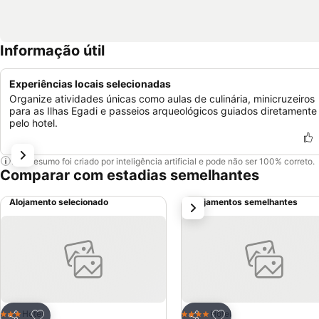
Informação útil
Experiências locais selecionadas
Organize atividades únicas como aulas de culinária, minicruzeiros
para as Ilhas Egadi e passeios arqueológicos guiados diretamente
pelo hotel.
Este resumo foi criado por inteligência artificial e pode não ser 100% correto.
Comparar com estadias semelhantes
Alojamento selecionado
Alojamentos semelhantes
próximo
Adicionar aos favoritos
Adicionar aos favor
Hotel
Hotel
3 Estrelas
4 Estrelas