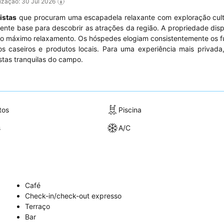
alização: 30 Jul 2026
ristas
que procuram uma escapadela relaxante com exploração cultu
elente base para descobrir as atrações da região. A propriedade di
o máximo relaxamento. Os hóspedes elogiam consistentemente os f
s caseiros e produtos locais. Para uma experiência mais privada
stas tranquilas do campo.
tos
Piscina
s
A/C
Café
Check-in/check-out expresso
Terraço
Bar