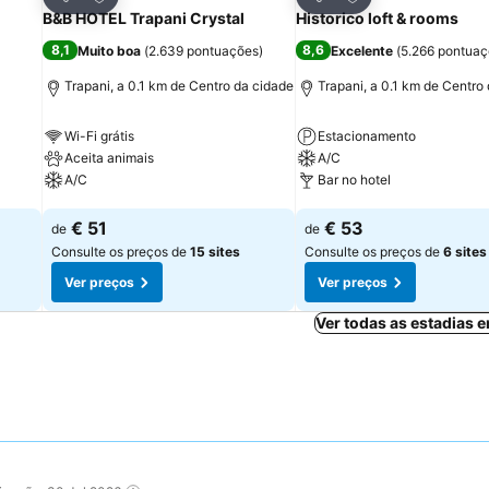
Partilhar
Partilhar
B&B HOTEL Trapani Crystal
Historico loft & rooms
8,1
8,6
Muito boa
(
2.639 pontuações
)
Excelente
(
5.266 pontua
Trapani, a 0.1 km de Centro da cidade
Trapani, a 0.1 km de Centro
Wi-Fi grátis
Estacionamento
Aceita animais
A/C
A/C
Bar no hotel
Ver preços
Ver preços
€ 51
€ 53
de
de
Consulte os preços de
15 sites
Consulte os preços de
6 sites
Ver preços
Ver preços
Ver todas as estadias 