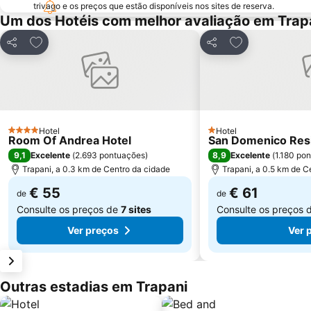
trivago e os preços que estão disponíveis nos sites de reserva.
Um dos Hotéis com melhor avaliação em Trap
Adicionar aos favoritos
Adicionar aos f
Partilhar
Partilhar
Hotel
Hotel
4 Estrelas
1 Estrelas
Room Of Andrea Hotel
San Domenico Res
9,1
8,9
Excelente
(
2.693 pontuações
)
Excelente
(
1.180 po
Trapani, a 0.3 km de Centro da cidade
Trapani, a 0.5 km de C
€ 55
€ 61
de
de
Consulte os preços de
7 sites
Consulte os preços 
Ver preços
Ver 
Outras estadias em Trapani