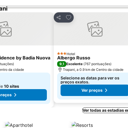
ani
avoritos
Adicionar aos favoritos
Partilhar
Hotel
3 Estrelas
idence by Badia Nuova
Albergo Russo
9,1
ntuações
)
Excelente
(
767 pontuações
)
entro da cidade
Trapani, a 0.9 km de Centro da cidade
Selecione as datas para ver os
preços exatos.
de
10 sites
Ver preços
preços
Ver todas as estadias 