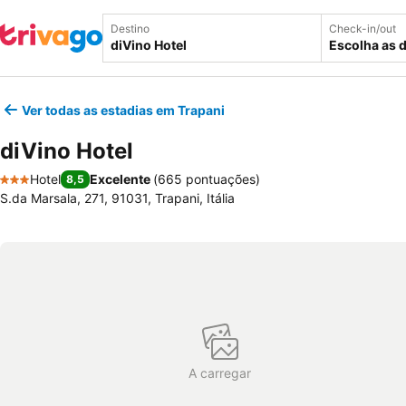
Destino
Check-in/out
Escolha as 
Ver todas as estadias em Trapani
diVino Hotel
Hotel
Excelente
(
665 pontuações
)
8,5
3 Estrelas
S.da Marsala, 271, 91031, Trapani, Itália
A carregar