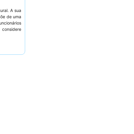
ral. A sua
spõe de uma
uncionários
, considere