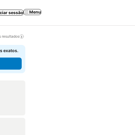
Menu
iciar sessão
 resultados
s exatos.