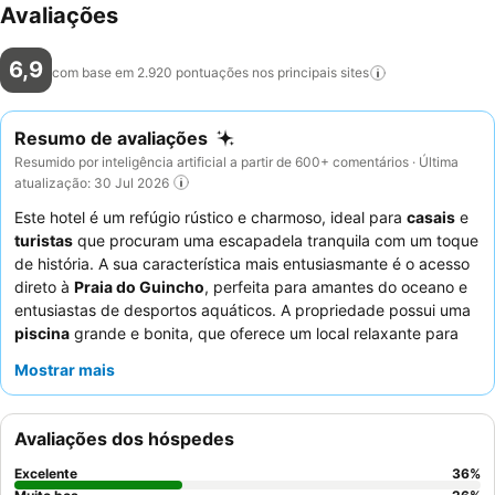
Avaliações
6,9
com base em 2.920 pontuações nos principais
sites
Resumo de avaliações
Resumido por inteligência artificial a partir de 600+ comentários · Última
atualização: 30 Jul 2026
Este hotel é um refúgio rústico e charmoso, ideal para
casais
e
turistas
que procuram uma escapadela tranquila com um toque
de história. A sua característica mais entusiasmante é o acesso
direto à
Praia do Guincho
, perfeita para amantes do oceano e
entusiastas de desportos aquáticos. A propriedade possui uma
piscina
grande e bonita, que oferece um local relaxante para
banhos de sol. Os hóspedes elogiam consistentemente o
Mostrar mais
excecional
staff e serviço
, destacando a sua simpatia e
prestabilidade, enquanto o
restaurante
recebe elogios pelas
suas refeições de qualidade, especialmente os pratos de peixe,
Avaliações dos hóspedes
desfrutados com vista para o oceano. Para uma experiência
verdadeiramente serena, considere pedir um quarto com uma
Excelente
36
%