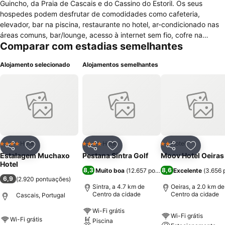
Guincho, da Praia de Cascais e do Cassino do Estoril. Os seus
hospedes podem desfrutar de comodidades como cafeteria,
elevador, bar na piscina, restaurante no hotel, ar-condicionado nas
áreas comuns, bar/lounge, acesso à internet sem fio, cofre na
Comparar com estadias semelhantes
recepção, assistência médica disponível, equipe multilíngue, serviço
de quarto com horários limitados, assistência turística,
Alojamento selecionado
Alojamentos semelhantes
estacionamento gratuito, serviços de casamento, serviço de babá,
serviços de lavagem a seco/lavanderia, várias salas de reunião
pequenas, recepção 24 horas e business center. Para o lazer o hotel
oferece sauna seca, uma academia de ginástica e piscina. Todos os
quartos possuem cofre no quarto, acesso à Internet mediante
pagamento de sobretaxa, banheiro privativo, serviço de TV via
satélite, minibar, telefone, ar condicionado, secador de cabelo e
ferro e tábua de passar roupa quando solicitado.
Hotel
Hotel
Hotel
4 Estrelas
4 Estrelas
2 Estrelas
Partilhar
Adicionar aos favoritos
Partilhar
Adicionar aos favoritos
Partilhar
Adicionar
Estalagem Muchaxo
Pestana Sintra Golf
Moov Hotel Oeiras
Hotel
8,3
8,6
Muito boa
(
12.657 pontuações
Excelente
)
(
3.656 
6,9
(
2.920 pontuações
)
Sintra, a 4.7 km de
Oeiras, a 2.0 km de
Centro da cidade
Centro da cidade
Cascais, Portugal
Wi-Fi grátis
Wi-Fi grátis
Wi-Fi grátis
Piscina