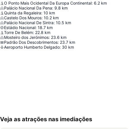
O Ponto Mais Ocidental Da Europa Continental
:
6.2
km
Palácio Nacional Da Pena
:
9.8
km
Quinta da Regaleira
:
10
km
Castelo Dos Mouros
:
10.2
km
Palácio Nacional De Sintra
:
10.5
km
Estádio Nacional
:
18.7
km
Torre De Belém
:
22.8
km
Mosteiro dos Jerónimos
:
23.6
km
Padrão Dos Descobrimentos
:
23.7
km
Aeroporto Humberto Delgado
:
30
km
Veja as atrações nas imediações
Ampliar mapa