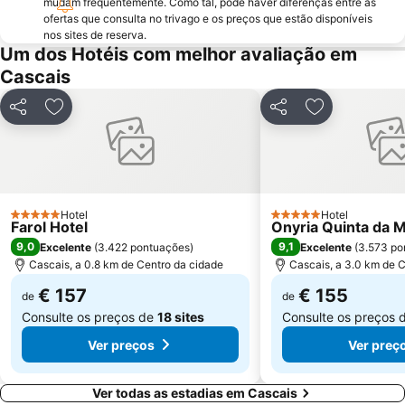
mudam frequentemente. Como tal, pode haver diferenças entre as
Chiado
Fundaçao Champalimaud
ofertas que consulta no trivago e os preços que estão disponíveis
Alvalade
Praça do Rossio
nos sites de reserva.
Um dos Hotéis com melhor avaliação em
Gare do Oriente
Centro Comercial Vasco da Gama
Cascais
Centro Colombo
Estádio José Alvalade
Wonderland Lisboa
Algés Beach
Partilhar
Adicionar aos favoritos
Partilhar
Adicionar aos
Lumiar
Coliseu dos Recreios
Praia da Ribeira do Cavalo
Telheiras
Praça do Comércio
Bairro Alto
KidZania
Hotel
Pavilhão Multiusos de Odivelas
Hotel
5 Estrelas
5 Estrelas
Farol Hotel
Onyria Quinta da M
Parque Natural Sintra-Cascais
Alegro Alfragide
9,0
9,1
Excelente
(
3.422 pontuações
)
Excelente
(
3.573 po
Cascais, a 0.8 km de Centro da cidade
Cascais, a 3.0 km de 
€ 157
€ 155
de
de
Consulte os preços de
18 sites
Consulte os preços 
Ver preços
Ver preç
Ver todas as estadias em Cascais