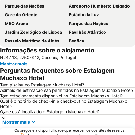
Parque das Nações
Aeroporto Humberto Delgado
Gare do Oriente
Estádio da Luz
MEO Arena
Parque das Nações
Jardim Zoológico de Lisboa
Pavilhão Atlântico
Passeio Marítimo de Algés
Benfica
Informações sobre o alojamento
Praias de Santa Cruz
Baixa de Lisboa
N247 13, 2750-642, Cascais, Portugal
Parque Eduardo VII
Praça de Touros de Campo Pequeno
Mostrar mais
Praia das Azenhas do Mar
Estação de Caminhos de Ferro de Sete Rios
Perguntas frequentes sobre Estalagem
Belém
Avenida da Liberdade
Muchaxo Hotel
Marquês de Pombal
Estádio do Restelo
Tem piscina no Estalagem Muchaxo Hotel?
Animais de estimação são permitidos no Estalagem Muchaxo Hotel?
Praia das Maçãs
Fonte da Telha
Tem estacionamento disponível no Estalagem Muchaxo Hotel?
Qual é o horário de check-in e check-out no Estalagem Muchaxo
Praia da Ericeira
Parque Natural da Arrabida
Hotel?
Campo Grande
Lagoa de Albufeira
Onde está localizado o Estalagem Muchaxo Hotel?
do Ouro Sesimbra
Alcântara
Mostrar mais
Oceanário de Lisboa
Praia da Caparica
Os preços e a disponibilidade que recebemos dos sites de reserva