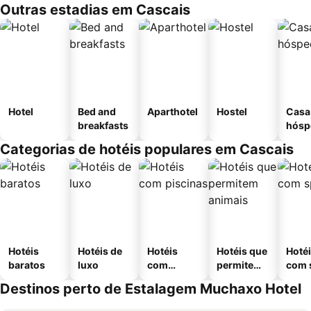
Outras estadias em Cascais
Hotel
Bed and
Aparthotel
Hostel
Casa
breakfasts
hósp
Categorias de hotéis populares em Cascais
Hotéis
Hotéis de
Hotéis
Hotéis que
Hoté
baratos
luxo
com
permitem
com 
piscinas
animais
Destinos perto de Estalagem Muchaxo Hotel