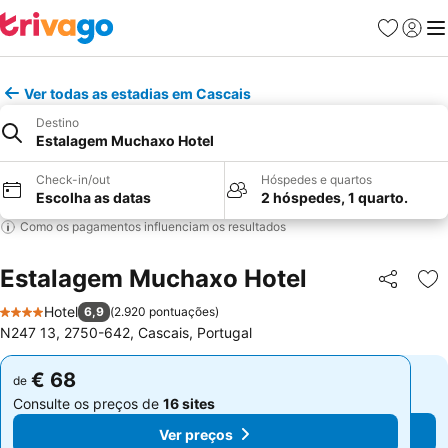
Favoritos
Iniciar
Me
Ver todas as estadias em Cascais
Destino
Estalagem Muchaxo Hotel
Check-in/out
Hóspedes e quartos
Escolha as datas
2 hóspedes, 1 quarto.
Como os pagamentos influenciam os resultados
Estalagem Muchaxo Hotel
Partilhar
Ad
Hotel
6,9
(
2.920 pontuações
)
4 Estrelas
N247 13, 2750-642, Cascais, Portugal
€ 68
€ 68
de
de
Consulte os preços de
16 sites
Consulte os preços de
16 sites
Ver preços
Ver preços