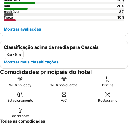
varanda privada
para apreciar plenamente os arredores
Muito boa
26
%
deslumbrantes.
Boa
20
%
Aceitável
8
%
Fraca
10
%
Mostrar avaliações
Classificação acima da média para Cascais
Bar
•
6,5
Mostrar mais classificações
Comodidades principais do hotel
Wi-fi no lobby
Wi-fi nos quartos
Piscina
Estacionamento
A/C
Restaurante
Bar no hotel
Todas as comodidades