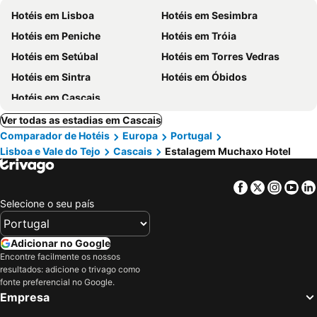
Hotéis em Lisboa
Hotéis em Sesimbra
Hotéis em Peniche
Hotéis em Tróia
Hotéis em Setúbal
Hotéis em Torres Vedras
Hotéis em Sintra
Hotéis em Óbidos
Hotéis em Cascais
Ver todas as estadias em Cascais
Comparador de Hotéis
Europa
Portugal
Lisboa e Vale do Tejo
Cascais
Estalagem Muchaxo Hotel
Facebook
Twitter
Insta
Yo
Selecione o seu país
Adicionar no Google
Encontre facilmente os nossos
resultados: adicione o trivago como
fonte preferencial no Google.
Empresa