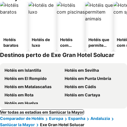
Hotéis
Hotéis de
Hotéis
Hotéis que
Hoté
baratos
luxo
com
permitem
com 
piscinas
animais
Destinos perto de Exe Gran Hotel Solucar
Hotéis em Islantilla
Hotéis em Sevilha
Hotéis em El Rompido
Hotéis em Punta Umbría
Hotéis em Matalascañas
Hotéis em Cádis
Hotéis em Rota
Hotéis em Cartaya
Hotéis em Huelva
Ver todas as estadias em Sanlúcar la Mayor
Comparador de Hotéis
Europa
Espanha
Andaluzia
Sanlúcar la Mayor
Exe Gran Hotel Solucar