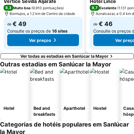
Vértice Sevilla Aljarafe
Hotel Lince
Calle Tetuán
Basilica da Macarena
8,3
8,7
Muito boa
(
9.910 pontuações
)
Excelente
(
1.131 po
Bormujos, a 1.2 km de Centro da cidade
Aznalcazar, a 0.4 km 
€ 49
€ 46
de
de
Consulte os preços de
16 sites
Consulte os preços 
Ver preços
Ver preç
Ver todas as estadias em Sanlúcar la Mayor
Outras estadias em Sanlúcar la Mayor
Hotel
Bed and
Aparthotel
Hostel
Casa
breakfasts
hósp
Categorias de hotéis populares em Sanlúcar
la Mayor