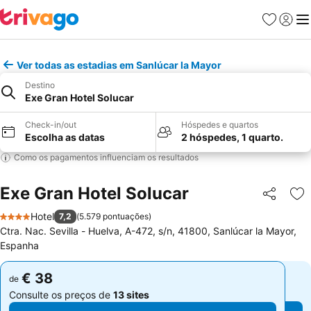
Favoritos
Iniciar
Me
Ver todas as estadias em Sanlúcar la Mayor
Destino
Exe Gran Hotel Solucar
Check-in/out
Hóspedes e quartos
Escolha as datas
2 hóspedes, 1 quarto.
Como os pagamentos influenciam os resultados
Exe Gran Hotel Solucar
Partilhar
Ad
Hotel
7,2
(
5.579 pontuações
)
4 Estrelas
Ctra. Nac. Sevilla - Huelva, A-472, s/n, 41800, Sanlúcar la Mayor,
Espanha
€ 38
€ 38
de
de
Consulte os preços de
13 sites
Consulte os preços de
13 sites