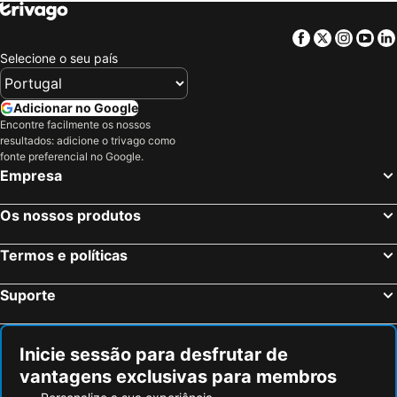
Facebook
Twitter
Insta
Yo
Selecione o seu país
Adicionar no Google
Encontre facilmente os nossos
resultados: adicione o trivago como
fonte preferencial no Google.
Empresa
Os nossos produtos
Termos e políticas
Suporte
Inicie sessão para desfrutar de
vantagens exclusivas para membros