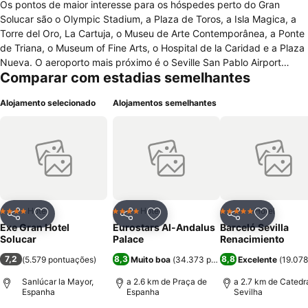
Os pontos de maior interesse para os hóspedes perto do Gran
Solucar são o Olympic Stadium, a Plaza de Toros, a Isla Magica, a
Torre del Oro, La Cartuja, o Museu de Arte Contemporânea, a Ponte
de Triana, o Museum of Fine Arts, o Hospital de la Caridad e a Plaza
Nueva. O aeroporto mais próximo é o Seville San Pablo Airport
Comparar com estadias semelhantes
(SVQ). Os serviços do hotel incluem equipe multilíngue,
estacionamento gratuito, serviço de Limusine ou Town Car
Alojamento selecionado
Alojamentos semelhantes
disponível, assistência médica disponível, assistência turística,
carregador, cofre na recepção, engraxate, serviço de quarto com
horários limitados e serviços de casamento. Todos os quartos do
hotel possuem janelas com vista, berços disponíveis, cofre no
quarto, cortinas blackout, ferro de passar roupa quando solicitado,
mesa de escritório e serviço de babá no quarto com sobretaxa. Os
quartos também possuem espelho de maquiagem e barba, apenas
banheira e bidê.
Hotel
Hotel
Hotel
4 Estrelas
4 Estrelas
5 Estrelas
Partilhar
Adicionar aos favoritos
Partilhar
Adicionar aos favoritos
Partilhar
Adicionar
Exe Gran Hotel
Eurostars Al-Andalus
Barceló Sevilla
Solucar
Palace
Renacimiento
7,2
8,3
8,8
(
5.579 pontuações
)
Muito boa
(
34.373 pontuações
Excelente
)
(
19.078
Sanlúcar la Mayor,
a 2.6 km de Praça de
a 2.7 km de Catedr
Espanha
Espanha
Sevilha