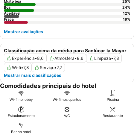
Muito boa
25
%
Boa
24
%
Aceitável
12
%
Fraca
19
%
Mostrar avaliações
Classificação acima da média para Sanlúcar la Mayor
Experiência
•
8,6
Atmosfera
•
8,6
Limpeza
•
7,8
Wi-fi
•
7,8
Serviço
•
7,7
Mostrar mais classificações
Comodidades principais do hotel
Wi-fi no lobby
Wi-fi nos quartos
Piscina
Estacionamento
A/C
Restaurante
Bar no hotel