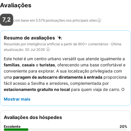
Avaliações
7,2
com base em 5.579 pontuações nos principais
sites
Resumo de avaliações
Resumido por inteligência artificial a partir de 600+ comentários · Última
atualização: 30 Jul 2026
Este hotel é um centro urbano versátil que atende igualmente a
famílias
,
casais
e
turistas
, oferecendo uma base confortável e
conveniente para explorar. A sua localização privilegiada com
uma
paragem de autocarro diretamente à entrada
proporciona
fácil acesso a Sevilha e arredores, complementada por
estacionamento gratuito no local
para quem viaja de carro. O
hotel possui uma
piscina grande e limpa
muito elogiada, um
Mostrar mais
ponto focal refrescante para relaxamento. Os hóspedes
destacam consistentemente os
funcionários simpáticos e
prestativos
e um extenso e de alta qualidade
buffet de
Avaliações dos hóspedes
pequeno-almoço
. Para uma estadia mais espaçosa, considere
os
quartos familiares duplex
.
Excelente
20
%