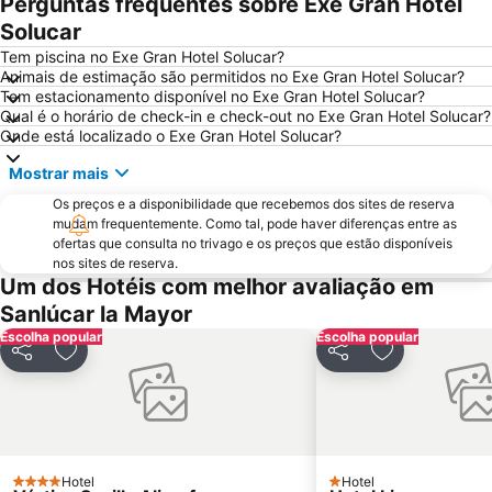
Perguntas frequentes sobre Exe Gran Hotel
Metro Centro
Plaza de Armas
Solucar
Praça de touros Maestranza
Poligono Aeropuerto
Tem piscina no Exe Gran Hotel Solucar?
Centro de las Artes de Sevilla
Macarena Tres Huertas
Animais de estimação são permitidos no Exe Gran Hotel Solucar?
Tem estacionamento disponível no Exe Gran Hotel Solucar?
Estación de Santa Justa
Benito Villamarín Stadium
Qual é o horário de check-in e check-out no Exe Gran Hotel Solucar?
Triana Oeste
Aeropuerto Viejo
Onde está localizado o Exe Gran Hotel Solucar?
Estadio Olímpico
Ponte de Triana
Mostrar mais
Triana Este
Real Alcazar
Os preços e a disponibilidade que recebemos dos sites de reserva
Firenze
Zodiaco
mudam frequentemente. Como tal, pode haver diferenças entre as
ofertas que consulta no trivago e os preços que estão disponíveis
Giralda
Semana Santa
nos sites de reserva.
Um dos Hotéis com melhor avaliação em
Parque de Maria Luísa
Fibes Sevilla Kongresscenter
Sanlúcar la Mayor
Plaza Nueva
Casa de la Provincia
Escolha popular
Escolha popular
Estadio Ramón Sánchez Pizjuán
Itálica ciudad romana
Partilhar
Adicionar aos favoritos
Partilhar
Adicionar aos
Prefeitura de Sevilha
Monasterio de La Cartuja
Arenal
Reserva de Animales exóticos Castillo de las Guardas
Centro comercial Zona este
Aire de Sevilla Baños árabes
El Rocio
Torre do Ouro
Hotel
Hotel
4 Estrelas
1 Estrelas