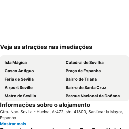
Veja as atrações nas imediações
Ampliar mapa
Isla Mágica
Catedral de Sevilha
Casco Antiguo
Praça de Espanha
Feria de Sevilla
Bairro de Triana
Airport Seville
Bairro de Santa Cruz
Metro de Sevilla
Parque Nacional de Doñana
Informações sobre o alojamento
Doñana National Park
Plaza de Armas
Ctra. Nac. Sevilla - Huelva, A-472, s/n, 41800, Sanlúcar la Mayor,
Los Remedios
Estación de Autobuses Plaza de Armas
Espanha
Nervión
Alameda de Hércules
Mostrar mais