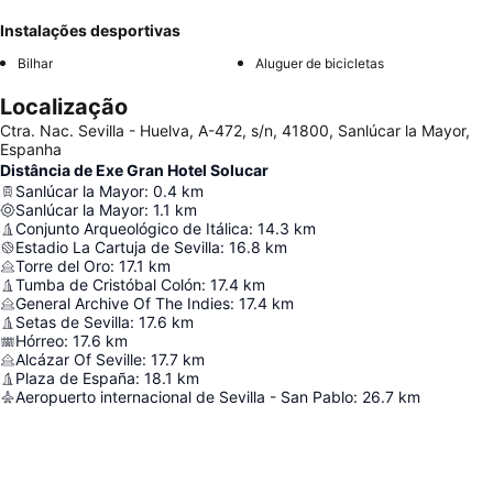
Instalações desportivas
Bilhar
Aluguer de bicicletas
Localização
Ctra. Nac. Sevilla - Huelva, A-472, s/n, 41800, Sanlúcar la Mayor,
Espanha
Distância de Exe Gran Hotel Solucar
Sanlúcar la Mayor
:
0.4
km
Sanlúcar la Mayor
:
1.1
km
Conjunto Arqueológico de Itálica
:
14.3
km
Estadio La Cartuja de Sevilla
:
16.8
km
Torre del Oro
:
17.1
km
Tumba de Cristóbal Colón
:
17.4
km
General Archive Of The Indies
:
17.4
km
Setas de Sevilla
:
17.6
km
Hórreo
:
17.6
km
Alcázar Of Seville
:
17.7
km
Plaza de España
:
18.1
km
Aeropuerto internacional de Sevilla - San Pablo
:
26.7
km