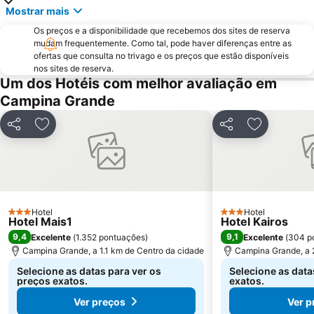
Mostrar mais
Os preços e a disponibilidade que recebemos dos sites de reserva
mudam frequentemente. Como tal, pode haver diferenças entre as
ofertas que consulta no trivago e os preços que estão disponíveis
nos sites de reserva.
Um dos Hotéis com melhor avaliação em
Campina Grande
Partilhar
Adicionar aos favoritos
Partilhar
Adicionar a
Hotel
Hotel
3 Estrelas
3 Estrelas
Hotel Mais1
Hotel Kairos
9,4
9,1
Excelente
(
1.352 pontuações
)
Excelente
(
304 p
Campina Grande, a 1.1 km de Centro da cidade
Campina Grande, a 
Selecione as datas para ver os
Selecione as data
preços exatos.
exatos.
Ver preços
Ver p