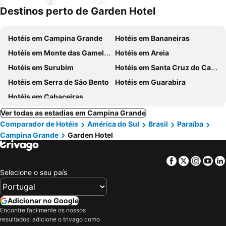
estaciona
Destinos perto de Garden Hotel
mento
Hotéis em Campina Grande
Hotéis em Bananeiras
Hotéis em Monte das Gameleiras
Hotéis em Areia
Hotéis em Surubim
Hotéis em Santa Cruz do Capibaribe
Hotéis em Serra de São Bento
Hotéis em Guarabira
Hotéis em Cabaceiras
Ver todas as estadias em Campina Grande
Comparador de Hotéis
América do Sul
Brasil
Paraíba
Campina Grande
Garden Hotel
Facebook
Twitter
Insta
Yo
Selecione o seu país
Adicionar no Google
Encontre facilmente os nossos
resultados: adicione o trivago como