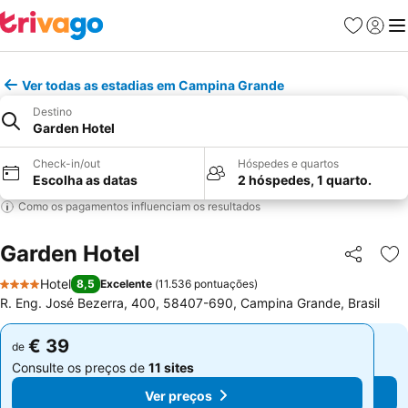
Favoritos
Iniciar
Me
Ver todas as estadias em Campina Grande
Destino
Garden Hotel
Check-in/out
Hóspedes e quartos
Escolha as datas
2 hóspedes, 1 quarto.
Como os pagamentos influenciam os resultados
Garden Hotel
Partilhar
Ad
Hotel
8,5
Excelente
(
11.536 pontuações
)
4 Estrelas
R. Eng. José Bezerra, 400, 58407-690, Campina Grande, Brasil
€ 39
€ 39
de
de
Consulte os preços de
11 sites
Consulte os preços de
11 sites
Ver preços
Ver preços