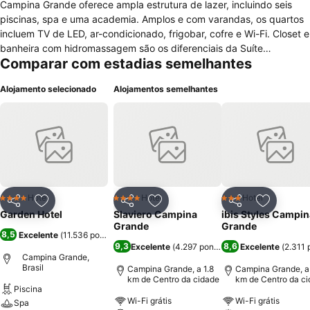
Campina Grande oferece ampla estrutura de lazer, incluindo seis
piscinas, spa e uma academia. Amplos e com varandas, os quartos
incluem TV de LED, ar-condicionado, frigobar, cofre e Wi-Fi. Closet e
banheira com hidromassagem são os diferenciais da Suíte
Comparar com estadias semelhantes
Presidencial. Os hóspedes podem se divertir na sala de jogos,
relaxar na sauna ou ainda se exercitar nas quadras esportivas. O
Alojamento selecionado
Alojamentos semelhantes
Garden Hotel Campina Grande abriga o renomado Centro de
Convenções Raymundo Asfora e oferece estacionamento gratuito.
O café da manhã, em estilo bufê, está incluso na diária. A culinária
regional dá o tom no restaurante Tropeiros da Borborema, que serve
almoço e jantar. Drinques são apreciados no bar. O Aeroporto
Presidente João Suassuna e o Museu de Arte Popular da Paraíba
ficam a cerca de dez minutos de carro. Até o Parque do Povo, são
menos de cinco quilômetros.
Hotel
Hotel
Hotel
4 Estrelas
4 Estrelas
3 Estrelas
Partilhar
Adicionar aos favoritos
Partilhar
Adicionar aos favoritos
Partilhar
Adicionar
Garden Hotel
Slaviero Campina
ibis Styles Campin
Grande
Grande
8,5
Excelente
(
11.536 pontuações
)
9,3
8,6
Excelente
(
4.297 pontuações
Excelente
)
(
2.311 
Campina Grande,
Brasil
Campina Grande, a 1.8
Campina Grande, a 
km de Centro da cidade
km de Centro da c
Piscina
Wi-Fi grátis
Wi-Fi grátis
Spa