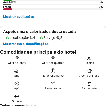
Aceitável
8
%
Fraca
9
%
Mostrar avaliações
Aspetos mais valorizados desta estadia
Localização
•
8,4
Serviço
•
8,2
Mostrar mais classificações
Comodidades principais do hotel
Wi-fi no lobby
Wi-fi nos quartos
Piscina
Spa
Estacionamento
Aceita animais
A/C
Restaurante
Bar no hotel
Ginásio
Todas as comodidades