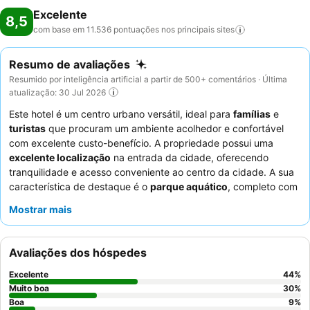
Excelente
8,5
com base em 11.536 pontuações nos principais
sites
Resumo de avaliações
Resumido por inteligência artificial a partir de 500+ comentários · Última
atualização: 30 Jul 2026
Este hotel é um centro urbano versátil, ideal para
famílias
e
turistas
que procuram um ambiente acolhedor e confortável
com excelente custo-benefício. A propriedade possui uma
excelente localização
na entrada da cidade, oferecendo
tranquilidade e acesso conveniente ao centro da cidade. A sua
característica de destaque é o
parque aquático
, completo com
uma grande piscina exterior e uma piscina interior aquecida,
Mostrar mais
para relaxamento e recreação. Os hóspedes elogiam
consistentemente os
funcionários atenciosos e simpáticos
e o
excecional
buffet de pequeno-almoço
, com tapiocas frescas
Avaliações dos hóspedes
feitas na hora. Para uma estadia mais confortável, considere
solicitar um quarto num andar superior ou um virado para o
Excelente
44
%
jardim para vistas potencialmente melhores e um ambiente mais
Muito boa
30
%
tranquilo.
Boa
9
%