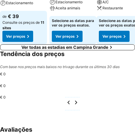
Estacionamento
A/C
Estacionamento
Aceita animais
Restaurante
Ver preços
€ 39
de
Ver preços
Ver preços
Selecione as datas para
Selecione as datas 
Consulte os preços de
11
ver os preços exatos.
ver os preços exatos
sites
Ver preços
Ver preços
Ver preços
Ver todas as estadias em Campina Grande
Tendência dos preços
Com base nos preços mais baixos no trivago durante os últimos 30 dias
€ 0
€ 0
€ 0
Avaliações