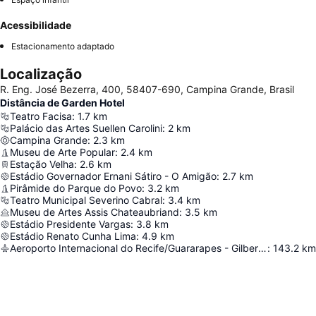
Acessibilidade
Estacionamento adaptado
Localização
R. Eng. José Bezerra, 400, 58407-690, Campina Grande, Brasil
Distância de Garden Hotel
Teatro Facisa
:
1.7
km
Palácio das Artes Suellen Carolini
:
2
km
Campina Grande
:
2.3
km
Museu de Arte Popular
:
2.4
km
Estação Velha
:
2.6
km
Estádio Governador Ernani Sátiro - O Amigão
:
2.7
km
Pirâmide do Parque do Povo
:
3.2
km
Teatro Municipal Severino Cabral
:
3.4
km
Museu de Artes Assis Chateaubriand
:
3.5
km
Estádio Presidente Vargas
:
3.8
km
Estádio Renato Cunha Lima
:
4.9
km
Aeroporto Internacional do Recife/Guararapes - Gilberto Freyre
:
143.2
km