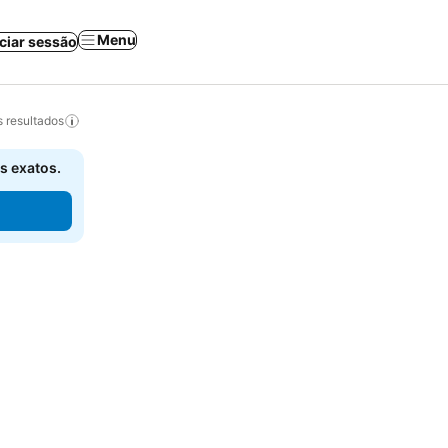
Menu
iciar sessão
 resultados
s exatos.