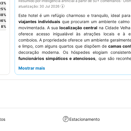
Resumido por inteligência artificial a partir de 50+ comentários · Últi
33
%
atualização: 30 Jul 2026
25
%
18
%
Este hotel é um refúgio charmoso e tranquilo, ideal par
16
%
viajantes individuais
que procuram um ambiente calmo
8
%
movimentada. A sua
localização central
na Cidade Velha
oferece acesso inigualável às atrações locais e à 
comboios. A propriedade oferece um ambiente geralmente
e limpo, com alguns quartos que dispõem de
camas conf
decoração moderna. Os hóspedes elogiam consisten
funcionários simpáticos e atenciosos
, que são reconhe
sua prestabilidade e flexibilidade. Para uma estadia mais
Mostrar mais
considere solicitar um quarto virado para o jardim.
tos
Estacionamento