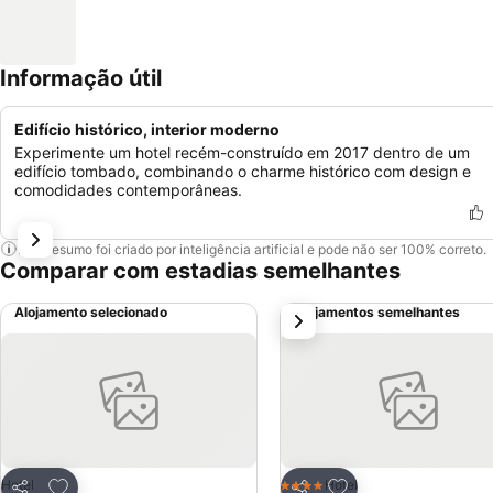
Informação útil
Edifício histórico, interior moderno
Experimente um hotel recém-construído em 2017 dentro de um
edifício tombado, combinando o charme histórico com design e
comodidades contemporâneas.
Este resumo foi criado por inteligência artificial e pode não ser 100% correto.
Comparar com estadias semelhantes
Alojamento selecionado
Alojamentos semelhantes
próximo
Adicionar aos favoritos
Adicionar aos favor
Hotel
Hotel
4 Estrelas