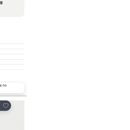
ig
a no
Escolha popular
Adicionar aos favoritos
Adicionar aos favor
tilhar
Partilhar