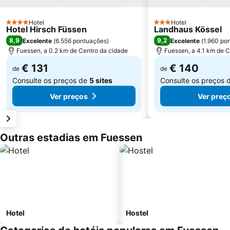
Hotel
Hotel
4 Estrelas
3 Estrelas
Hotel Hirsch Füssen
Landhaus Kössel
8,9
9,2
Excelente
(
6.556 pontuações
)
Excelente
(
1.960 po
Fuessen, a 0.2 km de Centro da cidade
Fuessen, a 4.1 km de C
€ 131
€ 140
de
de
Consulte os preços de
5 sites
Consulte os preços 
Ver preços
Ver preç
Outras estadias em Fuessen
Hotel
Hostel