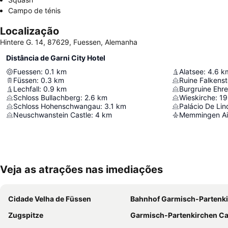
Campo de ténis
Localização
Hintere G. 14, 87629, Fuessen, Alemanha
Distância de Garni City Hotel
Fuessen
:
0.1
km
Alatsee
:
4.6
k
Füssen
:
0.3
km
Ruine Falkenst
Lechfall
:
0.9
km
Burgruine Ehr
Schloss Bullachberg
:
2.6
km
Wieskirche
:
19
Schloss Hohenschwangau
:
3.1
km
Palácio De Lin
Neuschwanstein Castle
:
4
km
Memmingen Ai
Veja as atrações nas imediações
Cidade Velha de Füssen
Bahnhof Garmisch-Partenkir
Zugspitze
Garmisch-Partenkirchen C