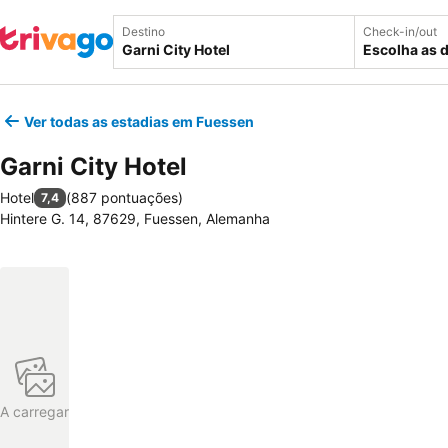
Destino
Check-in/out
Escolha as 
Ver todas as estadias em Fuessen
Garni City Hotel
Hotel
(
887 pontuações
)
7,4
Hintere G. 14, 87629, Fuessen, Alemanha
A carregar