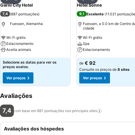
Partilhar
Partilhar
Garni City Hotel
Hotel Sonne
7,4
9,1
(
887 pontuações
)
Excelente
(
11.021 pontuaçõ
Fuessen, Alemanha
Fuessen, a 0.0 km de Centro d
cidade
Wi-Fi grátis
Wi-Fi grátis
Estacionamento
Spa
Aceita animais
Estacionamento
Ver preços
Ver preços
Selecione as datas para ver os
€ 92
de
preços exatos.
Consulte os preços de
8 sites
Ver preços
Ver preços
Avaliações
7,4
com base em 887 pontuações nos principais
sites
Avaliações dos hóspedes