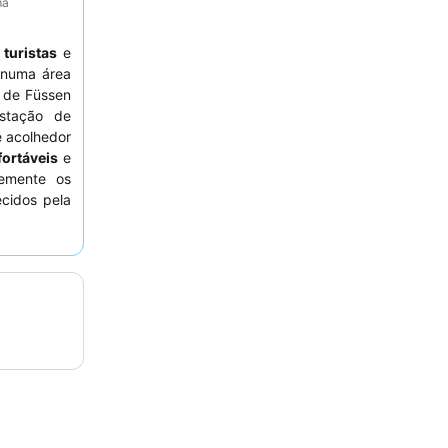
ma
a
turistas
e
 numa área
 de Füssen
estação de
 acolhedor
ortáveis
e
temente os
cidos pela
 tranquila,