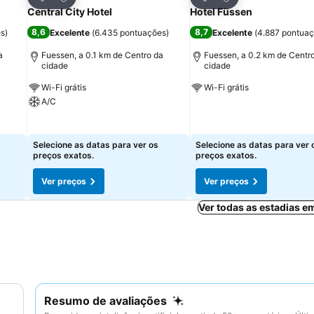
Partilhar
Partilhar
Central City Hotel
Hotel Füssen
8,6
8,7
es
)
Excelente
(
6.435 pontuações
)
Excelente
(
4.887 pontua
a
Fuessen, a 0.1 km de Centro da
Fuessen, a 0.2 km de Centr
cidade
cidade
Wi-Fi grátis
Wi-Fi grátis
A/C
Ver preços
Ver preços
Selecione as datas para ver os
Selecione as datas para ver 
preços exatos.
preços exatos.
Ver preços
Ver preços
Ver todas as estadias 
Resumo de avaliações