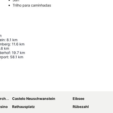
Trilho para caminhadas
m
ein
:
8.1
km
enberg
:
11.6
km
.6
km
derhof
:
19.7
km
rport
:
58.1
km
Ampliar mapa
chen
Castelo Neuschwanstein
Eibsee
asino
Rathausplatz
Rübezahl