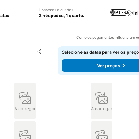
Hóspedes e quartos
PT · €
In
datas
2 hóspedes, 1 quarto.
Como os pagamentos influenciam os
Adicionar aos favoritos
Selecione as datas para ver os preço
Partilhar
Ver preços
A carregar
A carregar