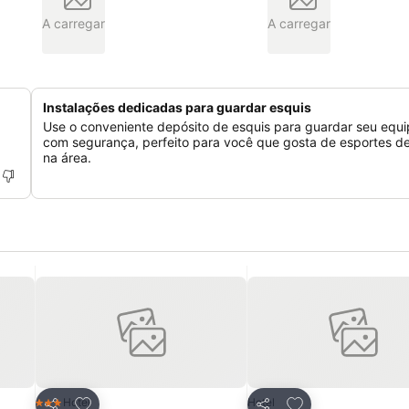
A carregar
A carregar
Instalações dedicadas para guardar esquis
Use o conveniente depósito de esquis para guardar seu equ
com segurança, perfeito para você que gosta de esportes de
na área.
itos
Adicionar aos favoritos
Adicionar aos fav
Hotel
Hotel
3 Estrelas