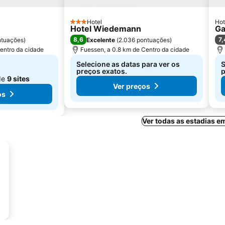
Hotel
Hot
3 Estrelas
Hotel Wiedemann
Ga
8,6
7,
ntuações
)
Excelente
(
2.036 pontuações
)
entro da cidade
Fuessen, a 0.8 km de Centro da cidade
Selecione as datas para ver os
S
preços exatos.
p
de
9 sites
Ver preços
os
Ver todas as estadias 