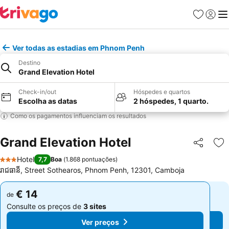
Favoritos
Iniciar
Me
Ver todas as estadias em Phnom Penh
Destino
Grand Elevation Hotel
Check-in/out
Hóspedes e quartos
Escolha as datas
2 hóspedes, 1 quarto.
Como os pagamentos influenciam os resultados
Grand Elevation Hotel
Partilhar
Ad
Hotel
7,7
Boa
(
1.868 pontuações
)
3 Estrelas
រាជធានី, Street Sothearos, Phnom Penh, 12301, Camboja
€ 14
€ 14
de
de
Consulte os preços de
3 sites
Consulte os preços de
3 sites
Ver preços
Ver preços