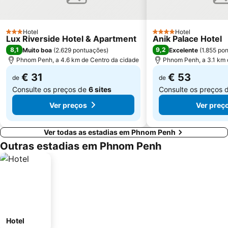
Hotel
Hotel
3 Estrelas
4 Estrelas
Lux Riverside Hotel & Apartment
Anik Palace Hotel
8,1
9,2
Muito boa
(
2.629 pontuações
)
Excelente
(
1.855 po
Phnom Penh, a 4.6 km de Centro da cidade
Phnom Penh, a 3.1 km 
€ 31
€ 53
de
de
Consulte os preços de
6 sites
Consulte os preços 
Ver preços
Ver preç
Ver todas as estadias em Phnom Penh
Outras estadias em Phnom Penh
Hotel