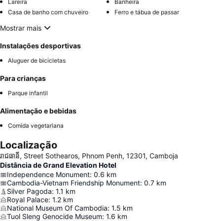
Lareira
Banheira
Casa de banho com chuveiro
Ferro e tábua de passar
Mostrar mais
Instalações desportivas
Aluguer de bicicletas
Para crianças
Parque infantil
Alimentação e bebidas
Comida vegetariana
Localização
រាជធានី, Street Sothearos, Phnom Penh, 12301, Camboja
Distância de Grand Elevation Hotel
Independence Monument
:
0.6
km
Cambodia-Vietnam Friendship Monument
:
0.7
km
Silver Pagoda
:
1.1
km
Royal Palace
:
1.2
km
National Museum Of Cambodia
:
1.5
km
Tuol Sleng Genocide Museum
:
1.6
km