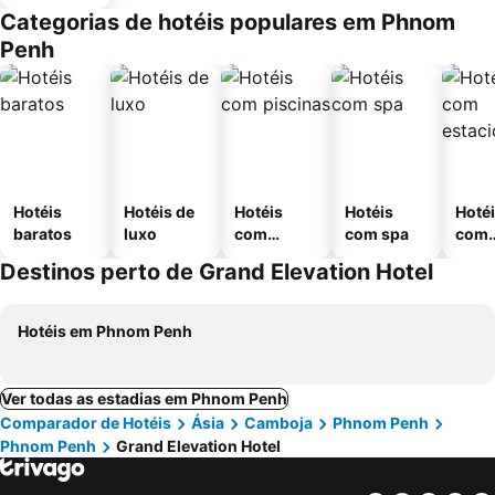
Categorias de hotéis populares em Phnom
Penh
Hotéis
Hotéis de
Hotéis
Hotéis
Hoté
baratos
luxo
com
com spa
com
piscinas
esta
Destinos perto de Grand Elevation Hotel
ment
Hotéis em Phnom Penh
Ver todas as estadias em Phnom Penh
Comparador de Hotéis
Ásia
Camboja
Phnom Penh
Phnom Penh
Grand Elevation Hotel