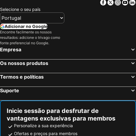
Facebook
Twitter
Insta
Yo
Selecione o seu país
Adicionar no Google
Encontre facilmente os nossos
resultados: adicione o trivago como
fonte preferencial no Google.
Empresa
Os nossos produtos
Termos e políticas
Suporte
Inicie sessão para desfrutar de
vantagens exclusivas para membros
Personalize a sua experiência
Ofertas e preços para membros