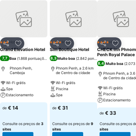
Hotel
Hotel
Hotel
3 Estrelas
4 Estrelas
4 Estrelas
Partilhar
Adicionar aos favoritos
Partilhar
Adicionar aos favoritos
Partilhar
Adicionar
Grand Elevation Hotel
Sim Boutique Hotel
CHECK inn Phnom
Penh Royal Palace
7,7
8,3
Boa
(
1.868 pontuações
)
Muito boa
(
2.842 pontuações
)
8,4
Muito boa
(
2.073
Phnom Penh,
Phnom Penh, a 2.6 km
Camboja
de Centro da cidade
Phnom Penh, a 3.6
de Centro da cidad
Wi-Fi grátis
Wi-Fi grátis
Wi-Fi grátis
Spa
Piscina
Piscina
Estacionamento
Spa
Estacionamento
€ 14
€ 31
de
de
€ 33
de
Consulte os preços de
3
Consulte os preços de
9
Consulte os preços 
sites
sites
sites