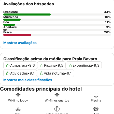
restaurantes à la carte. Para uma experiência mais tranquila,
Avaliações dos hóspedes
considere solicitar um quarto virado para longe das áreas de
entretenimento noturno.
Excelente
44
%
Muito boa
16
%
Boa
11
%
Aceitável
3
%
Fraca
26
%
Mostrar avaliações
Classificação acima da média para Praia Bavaro
Atmosfera
•
9,6
Piscina
•
9,5
Experiência
•
9,3
Atividades
•
9,1
Vida noturna
•
9,1
Mostrar mais classificações
Comodidades principais do hotel
Wi-fi no lobby
Wi-fi nos quartos
Piscina