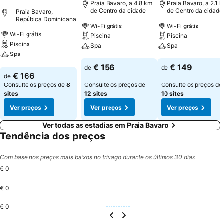
Praia Bavaro, a 4.8 km
Praia Bavaro, a 2.1
de Centro da cidade
de Centro da cidad
Praia Bavaro,
Repúbica Dominicana
Wi-Fi grátis
Wi-Fi grátis
Wi-Fi grátis
Piscina
Piscina
Piscina
Spa
Spa
Spa
Ver preços
Ver preços
€ 156
€ 149
de
de
Ver preços
€ 166
de
Consulte os preços de
8
Consulte os preços de
Consulte os preços d
sites
12 sites
10 sites
Ver preços
Ver preços
Ver preços
Ver todas as estadias em Praia Bavaro
Tendência dos preços
Com base nos preços mais baixos no trivago durante os últimos 30 dias
€ 0
€ 0
€ 0