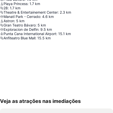
Playa Princess
:
1.7
km
28
:
1.7
km
Theatre & Entertainement Center
:
2.3
km
Manatí Park - Cerrado
:
4.6
km
Astron
:
5
km
Gran Teatro Bávaro
:
5
km
Exploracion de Delfin
:
9.5
km
Punta Cana International Airport
:
15.1
km
Anfiteatro Blue Mall
:
15.5
km
Veja as atrações nas imediações
Ampliar mapa