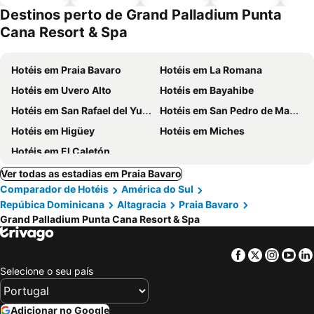
piscinas
animais
Destinos perto de Grand Palladium Punta
Cana Resort & Spa
Hotéis em Praia Bavaro
Hotéis em La Romana
Hotéis em Uvero Alto
Hotéis em Bayahibe
Hotéis em San Rafael del Yuma
Hotéis em San Pedro de Macoris
Hotéis em Higüey
Hotéis em Miches
Hotéis em El Caletón
Ver todas as estadias em Praia Bavaro
Comparador de Hotéis
América do Sul
Repúbica Dominicana
Altagracia
Praia Bavaro
Grand Palladium Punta Cana Resort & Spa
Facebook
Twitter
Insta
Yo
Selecione o seu país
Adicionar no Google