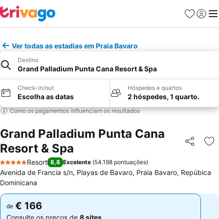
Favoritos
Iniciar
Me
Ver todas as estadias em Praia Bavaro
Destino
Grand Palladium Punta Cana Resort & Spa
Check-in/out
Hóspedes e quartos
Escolha as datas
2 hóspedes, 1 quarto.
Como os pagamentos influenciam os resultados
Grand Palladium Punta Cana
Resort & Spa
Partilhar
Ad
Resort
8,8
Excelente
(
54.198 pontuações
)
5 Estrelas
Avenida de Francia s/n, Playas de Bavaro, Praia Bavaro, Repúbica
Dominicana
€ 166
€ 166
de
de
Consulte os preços de
8 sites
Consulte os preços de
8 sites