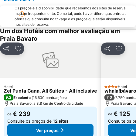
Os preços e a disponibilidade que recebemos dos sites de reserva
mudam frequentemente. Como tal, pode haver diferenças entre as
ofertas que consulta no trivago e os preços que estão disponíveis
nos sites de reserva.
Um dos Hotéis com melhor avaliação em
Praia Bavaro
Partilhar
Adicionar aos favoritos
Partilhar
Adicion
Hotel
Hotel
4 Estrelas
Zel Punta Cana, All Suites - All inclusive
whala!bávar
9,2
7,0
Excelente
(
16.630 pontuações
)
(
7.750 pont
Praia Bavaro, a 3.8 km de Centro da cidade
Praia Bavaro, 
€ 239
€ 125
de
de
Consulte os preços de
12 sites
Consulte os 
Ver preços
Ve