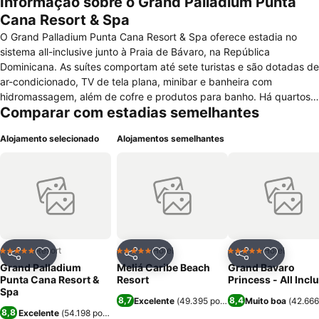
Informação sobre o Grand Palladium Punta
Cana Resort & Spa
O Grand Palladium Punta Cana Resort & Spa oferece estadia no
sistema all-inclusive junto à Praia de Bávaro, na República
Dominicana. As suítes comportam até sete turistas e são dotadas de
ar-condicionado, TV de tela plana, minibar e banheira com
hidromassagem, além de cofre e produtos para banho. Há quartos
Comparar com estadias semelhantes
adaptados para pessoas de mobilidade reduzida. Além de
recepção 24 horas, o Grand Palladium Punta Cana Resort & Spa
Alojamento selecionado
Alojamentos semelhantes
dispõe de cinco piscinas, cassino, apresentações musicais,
discoteca, passeios náuticos, quadras para esportes e serviço de
traslado sem custo até o aeroporto. Crianças e adolescentes
também contam com uma ampla oferta de atividades especiais. Os
visitantes têm mais de dez restaurantes à disposição, como o El
Dorado, especializado em carnes, e o Bamboo, com pratos asiáticos
e inspirados na culinária indiana. Os drinques podem ser solicitados
no Hemingway e em outros cinco bares no local. De carro, os
Resort
Hotel
Hotel
5 Estrelas
5 Estrelas
5 Estrelas
Partilhar
Adicionar aos favoritos
Partilhar
Adicionar aos favoritos
Partilhar
Adicionar
visitantes levam cerca de dez minutos até o Cassino Avalon ou 20
Grand Palladium
Meliá Caribe Beach
Grand Bavaro
ao Dolphin Island Park.
Punta Cana Resort &
Resort
Princess - All Incl
Spa
8,7
8,4
Excelente
(
49.395 pontuações
Muito boa
)
(
42.666
8,8
Excelente
(
54.198 pontuações
)