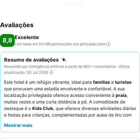
Avaliações
Excelente
8,8
com base em 54.198 pontuações nos principais
sites
Resumo de avaliações
Resumido por inteligência artificial a partir de 800+ comentários · Última
atualização: 30 Jul 2026
Este hotel é um refúgio vibrante, ideal para
famílias
e
turistas
que procuram uma estadia envolvente e confortável. A sua
localização privilegiada oferece acesso conveniente à
praia
,
muitas vezes a uma curta distância a pé. A comodidade de
destaque é o
Kids Club
, que oferece diversas atividades diárias
e festas para crianças, complementadas por aulas de tiro com
arco muito elogiadas para todas as idades. Os hóspedes
Mostrar mais
elogiam consistentemente os funcionários atenciosos e a grande
variedade de opções de comida disponíveis no buffet e nos