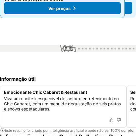
Ver preços
Ver preços
1 / 69
Informação útil
Emocionante Chic Cabaret & Restaurant
Se
Viva uma noite inesquecível de jantar e entretenimento no
Re
Chic Cabaret, com um menu de degustação de seis pratos
do
e shows espetaculares.
co
Este resumo foi criado por inteligência artificial e pode não ser 100% correto.