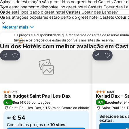
Animais de estimação são permitidos no greet hotel Castets Coeur 
Tem estacionamento disponível no greet hotel Castets Coeur des L
Onde está localizado o greet hotel Castets Coeur des Landes?
Quais atrações populares estão perto do greet hotel Castets Coeur
Mostrar mais
Os preços e a disponibilidade que recebemos dos sites de reserva muda
trivago e os preços que estão disponíveis nos sites de reserva.
Um dos Hotéis com melhor avaliação em Cast
Adicionar aos favoritos
Adicionar a
Partilhar
Partilhar
Hotel
Hotel
2 Estrelas
3 Estrelas
ibis budget Saint Paul Les Dax
Kyriad Dax - S
7,5
9,3
Boa
(
4.065 pontuações
)
Excelente
(
94
Saint-Paul-lès-Dax, a 1.5 km de Centro da cidade
Saint-Paul-lès-D
Selecione as d
€ 54
de
exatos.
Consulte os preços de
10 sites
V