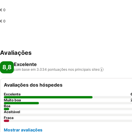
€ 0
€ 0
Avaliações
Excelente
8,8
com base em 3.034 pontuações nos principais
sites
Avaliações dos hóspedes
Excelente
Muito boa
Boa
Aceitável
Fraca
Mostrar avaliações