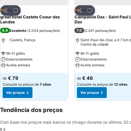
Adicionar aos favoritos
Adicionar aos favor
Hotel
Hotel
2 Estrelas
2 Estrelas
Partilhar
Partilhar
greet hotel Castets Coeur des
Campanile Dax - Saint Paul 
Landes
Dax
8,8
7,0
Excelente
(
3.034 pontuações
)
(
2.341 pontuações
)
Castets, França
Saint-Paul-lès-Dax, a 0.7 km 
Centro da cidade
Wi-Fi grátis
Wi-Fi grátis
Estacionamento
Estacionamento
Aceita animais
Aceita animais
Ver preços
Ver preços
€ 79
€ 46
de
de
Consulte os preços de
7 sites
Consulte os preços de
12 sites
Ver preços
Ver preços
Tendência dos preços
Com base nos preços mais baixos no trivago durante os últimos 30 
€ 0