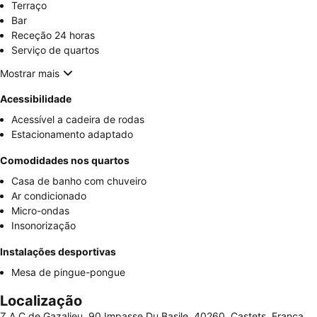
Terraço
Bar
Receção 24 horas
Serviço de quartos
Mostrar mais
Acessibilidade
Acessível a cadeira de rodas
Estacionamento adaptado
Comodidades nos quartos
Casa de banho com chuveiro
Ar condicionado
Micro-ondas
Insonorização
Instalações desportivas
Mesa de pingue-pongue
Localização
Z.A.C de Gazalieu, 90 Impasse Du Basile, 40260, Castets, França