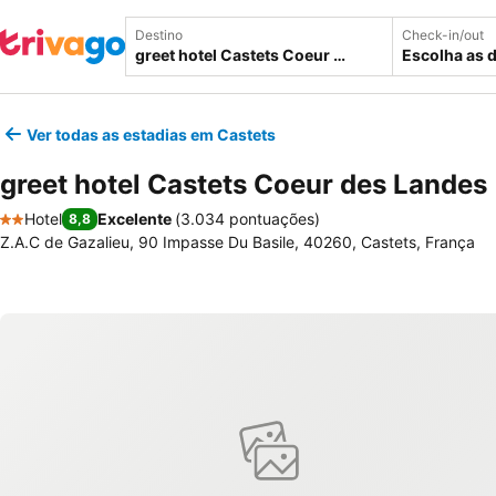
Destino
Check-in/out
Escolha as 
Ver todas as estadias em Castets
greet hotel Castets Coeur des Landes
Hotel
Excelente
(
3.034 pontuações
)
8,8
2 Estrelas
Z.A.C de Gazalieu, 90 Impasse Du Basile, 40260, Castets, França