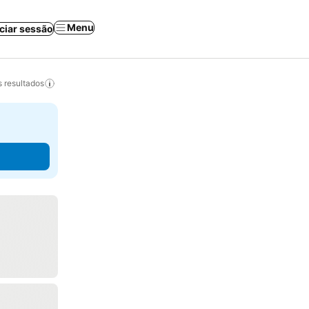
Menu
iciar sessão
 resultados