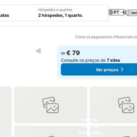
Hóspedes e quartos
PT · €
In
datas
2 hóspedes, 1 quarto.
Como os pagamentos influenciam os
Adicionar aos favoritos
€ 79
de
Partilhar
Consulte os preços de
7 sites
Ver preços