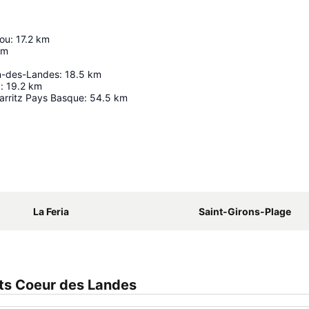
sou
:
17.2
km
km
n-des-Landes
:
18.5
km
a
:
19.2
km
arritz Pays Basque
:
54.5
km
Ampliar mapa
La Feria
Saint-Girons-Plage
ets Coeur des Landes