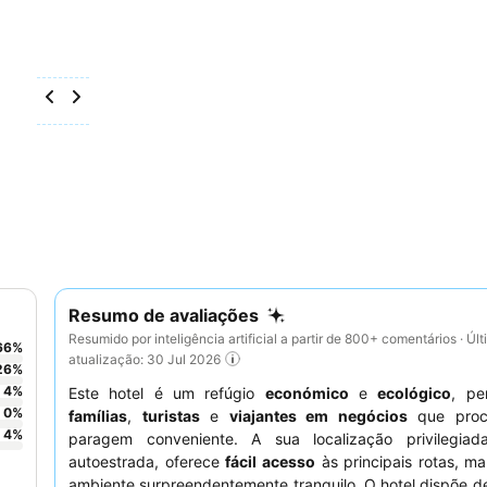
Resumo de avaliações
Resumido por inteligência artificial a partir de 800+ comentários · Úl
66
%
atualização: 30 Jul 2026
26
%
4
%
Este hotel é um refúgio
económico
e
ecológico
, pe
0
%
famílias
,
turistas
e
viajantes em negócios
que proc
4
%
paragem conveniente. A sua localização privilegiad
autoestrada, oferece
fácil acesso
às principais rotas, m
ambiente surpreendentemente tranquilo. O hotel dispõe 