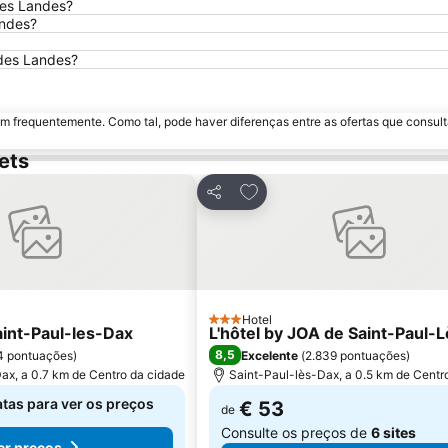
des Landes?
andes?
 des Landes?
m frequentemente. Como tal, pode haver diferenças entre as ofertas que consult
ets
os favoritos
Adicionar aos favoritos
Partilhar
Hotel
3 Estrelas
aint-Paul-les-Dax
L'hôtel by JOA de Saint-Paul-
8,5
4 pontuações
)
Excelente
(
2.839 pontuações
)
ax, a 0.7 km de Centro da cidade
Saint-Paul-lès-Dax, a 0.5 km de Centr
atas para ver os preços
€ 53
de
Consulte os preços de
6 sites
er preços