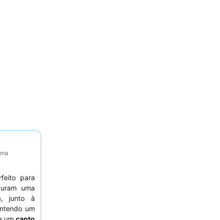
tima
rfeito para
uram uma
a, junto à
antendo um
de um
canto