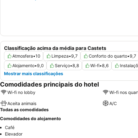
Classificação acima da média para Castets
Atmosfera
•
10
Limpeza
•
9,7
Conforto do quarto
•
9,7
Alojamento
•
9,0
Serviço
•
8,8
Wi-fi
•
8,6
Instalaç
Mostrar mais classificações
Comodidades principais do hotel
Wi-fi no lobby
Wi-fi nos quar
Aceita animais
A/C
Todas as comodidades
Comodidades do alojamento
Café
Elevador