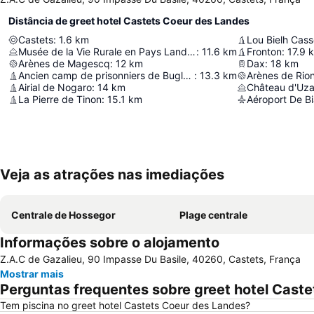
Distância de greet hotel Castets Coeur des Landes
Castets
:
1.6
km
Lou Bielh Cas
Musée de la Vie Rurale en Pays Landais
:
11.6
km
Fronton
:
17.9
Arènes de Magescq
:
12
km
Dax
:
18
km
Ancien camp de prisonniers de Buglose
:
13.3
km
Arènes de Rio
Airial de Nogaro
:
14
km
Château d'Uz
La Pierre de Tinon
:
15.1
km
Aéroport De Bi
Veja as atrações nas imediações
Centrale de Hossegor
Plage centrale
Informações sobre o alojamento
Z.A.C de Gazalieu, 90 Impasse Du Basile, 40260, Castets, França
Mostrar mais
Perguntas frequentes sobre greet hotel Cast
Tem piscina no greet hotel Castets Coeur des Landes?