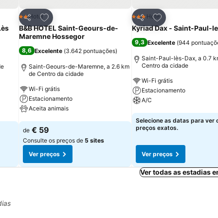
itos
Adicionar aos favoritos
Adicionar aos fav
Hotel
Hotel
2 Estrelas
3 Estrelas
Partilhar
Partilhar
Lès
B&B HOTEL Saint-Geours-de-
Kyriad Dax - Saint-Paul-l
Maremne Hossegor
9,3
Excelente
(
944 pontuaçõ
8,6
Excelente
(
3.642 pontuações
)
Saint-Paul-lès-Dax, a 0.7 
Centro da cidade
de
Saint-Geours-de-Maremne, a 2.6 km
de Centro da cidade
Wi-Fi grátis
Wi-Fi grátis
Estacionamento
Estacionamento
A/C
Aceita animais
Ver preços
Selecione as datas para ver 
Ver preços
preços exatos.
€ 59
de
Consulte os preços de
5 sites
Ver preços
Ver preços
Ver todas as estadias 
dias