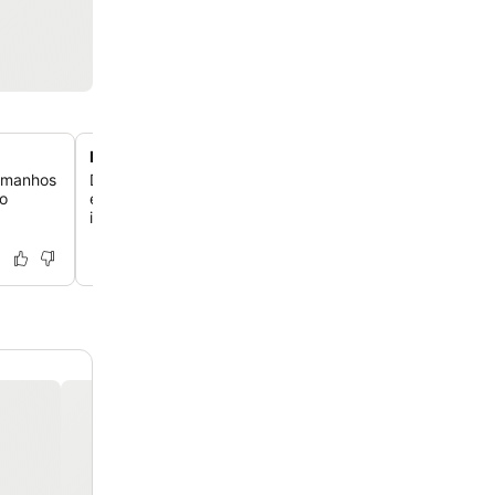
Boliche e tênis de mesa no local
amanhos
Desfrute de momentos divertidos com a família e amigo
do
entretenimento dedicada do hotel, completa com pista 
instalações para tênis de mesa.