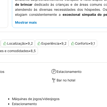
de brincar
dedicado às crianças e de áreas comuns con
atendendo às diversas necessidades dos hóspedes. O
elogiam consistentemente a
excecional simpatia do p
pequeno-almoço focado em
produtos frescos, locais e 
Mostrar mais
Para uma estadia tranquila, considere pedir um quarto vi
lado oposto da autoestrada, embora o isolamento acú
geralmente eficaz.
Localização
•
9,2
Experiência
•
9,2
Conforto
•
9,1
ões e comodidades
•
8,5
tos
Estacionamento
Bar no hotel
Máquinas de jogos/videojogos
Estacionamento