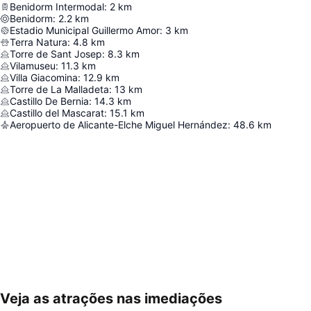
Benidorm Intermodal
:
2
km
Benidorm
:
2.2
km
Estadio Municipal Guillermo Amor
:
3
km
Terra Natura
:
4.8
km
Torre de Sant Josep
:
8.3
km
Vilamuseu
:
11.3
km
Villa Giacomina
:
12.9
km
Torre de La Malladeta
:
13
km
Castillo De Bernia
:
14.3
km
Castillo del Mascarat
:
15.1
km
Aeropuerto de Alicante-Elche Miguel Hernández
:
48.6
km
Veja as atrações nas imediações
Ampliar mapa