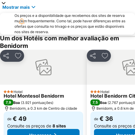
Estación de Autobuses de Alicante
Ermita de Sanz
Mostrar mais
Torrellano
Parc d'Elx
Os preços e a disponibilidade que recebemos dos sites de reserva
mudam frequentemente. Como tal, pode haver diferenças entre as
Marina de Denia
Campoamor
ofertas que consulta no trivago e os preços que estão disponíveis
nos sites de reserva.
Casino Mediterráneo
Guardamar
Um dos Hotéis com melhor avaliação em
Cala Mal Pas
Puerto de Jávea
Benidorm
Plaza de Toros de Alicante
Mercado
Partilhar
Adicionar aos favoritos
Partilhar
Adicionar aos
Foietes
de l'Albir
Cala de Moraig
Albufereta
Arenals del Sol
Gandía
Estación de tren FGV
Terra Natura
Hotel
Hotel
3 Estrelas
3 Estrelas
Hotel Montesol Benidorm
Hotel Benidorm Ci
7,9
7,5
Boa
(
3.921 pontuações
)
Boa
(
2.767 pontuaç
Benidorm, a 0.3 km de Centro da cidade
Benidorm, a 0.6 km de
€ 49
€ 36
de
de
Consulte os preços de
8 sites
Consulte os preços 