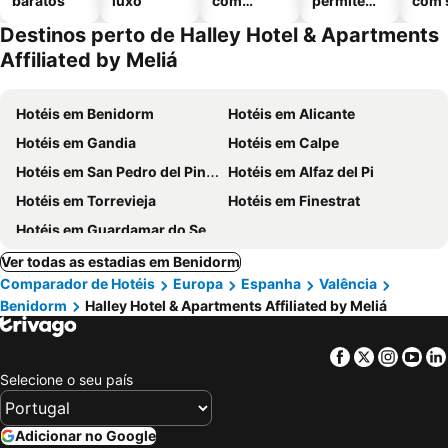
baratos
luxo
com
permitem
com 
piscinas
animais
Destinos perto de Halley Hotel & Apartments
Affiliated by Meliá
Hotéis em Benidorm
Hotéis em Alicante
Hotéis em Gandia
Hotéis em Calpe
Hotéis em San Pedro del Pinatar
Hotéis em Alfaz del Pi
Hotéis em Torrevieja
Hotéis em Finestrat
Hotéis em Guardamar do Segura
Ver todas as estadias em Benidorm
Comparador de Hotéis
Europa
Espanha
Valência
Benidorm
Halley Hotel & Apartments Affiliated by Meliá
Facebook
Twitter
Insta
Yo
Selecione o seu país
Adicionar no Google