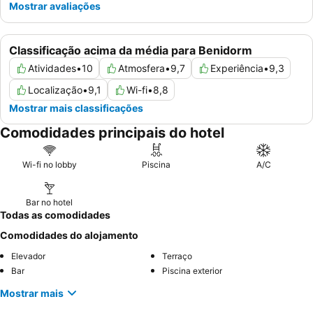
Mostrar avaliações
Classificação acima da média para Benidorm
Atividades
•
10
Atmosfera
•
9,7
Experiência
•
9,3
Localização
•
9,1
Wi-fi
•
8,8
Mostrar mais classificações
Comodidades principais do hotel
Wi-fi no lobby
Piscina
A/C
Bar no hotel
Todas as comodidades
Comodidades do alojamento
Elevador
Terraço
Bar
Piscina exterior
Mostrar mais