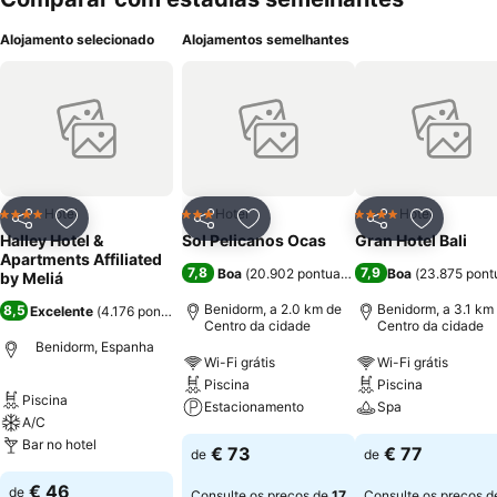
Alojamento selecionado
Alojamentos semelhantes
Hotel
Hotel
Hotel
4 Estrelas
3 Estrelas
4 Estrelas
Partilhar
Adicionar aos favoritos
Partilhar
Adicionar aos favoritos
Partilhar
Adicionar
Halley Hotel &
Sol Pelicanos Ocas
Gran Hotel Bali
Apartments Affiliated
7,8
7,9
Boa
(
20.902 pontuações
)
Boa
(
23.875 pont
by Meliá
Benidorm, a 2.0 km de
Benidorm, a 3.1 km
8,5
Excelente
(
4.176 pontuações
)
Centro da cidade
Centro da cidade
Benidorm, Espanha
Wi-Fi grátis
Wi-Fi grátis
Piscina
Piscina
Piscina
Estacionamento
Spa
A/C
Bar no hotel
€ 73
€ 77
de
de
€ 46
de
Consulte os preços de
17
Consulte os preços d