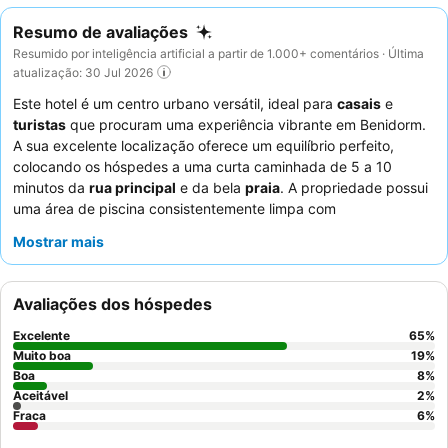
Resumo de avaliações
Resumido por inteligência artificial a partir de 1.000+ comentários · Última
atualização: 30 Jul 2026
Este hotel é um centro urbano versátil, ideal para
casais
e
turistas
que procuram uma experiência vibrante em Benidorm.
A sua excelente localização oferece um equilíbrio perfeito,
colocando os hóspedes a uma curta caminhada de 5 a 10
minutos da
rua principal
e da bela
praia
. A propriedade possui
uma área de piscina consistentemente limpa com
espreguiçadeiras amplas, proporcionando um oásis relaxante.
Mostrar mais
Os hóspedes elogiam consistentemente os
funcionários
prestativos e simpáticos
e o delicioso e variado pequeno-
almoço. Para aqueles que procuram conforto extra, considere
Avaliações dos hóspedes
quartos com varanda para espaço e vistas adicionais.
Excelente
65
%
Muito boa
19
%
Boa
8
%
Aceitável
2
%
Fraca
6
%