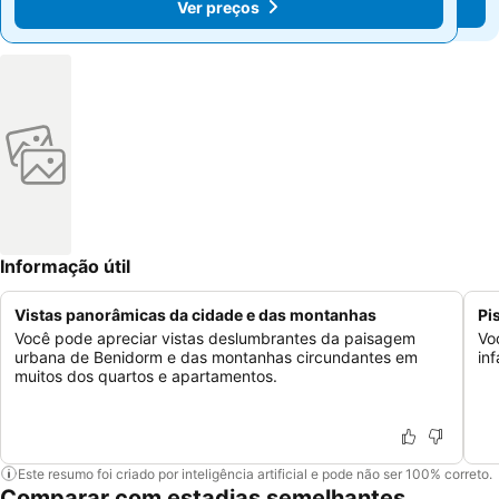
Ver preços
Ver preços
Informação útil
Vistas panorâmicas da cidade e das montanhas
Pi
Você pode apreciar vistas deslumbrantes da paisagem
Vo
urbana de Benidorm e das montanhas circundantes em
inf
muitos dos quartos e apartamentos.
Este resumo foi criado por inteligência artificial e pode não ser 100% correto.
Comparar com estadias semelhantes