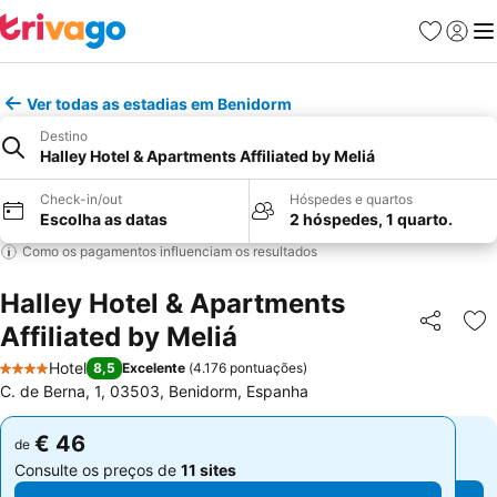
Favoritos
Iniciar
Me
Ver todas as estadias em Benidorm
Destino
Halley Hotel & Apartments Affiliated by Meliá
Check-in/out
Hóspedes e quartos
Escolha as datas
2 hóspedes, 1 quarto.
Como os pagamentos influenciam os resultados
Halley Hotel & Apartments
Affiliated by Meliá
Partilhar
Ad
Hotel
8,5
Excelente
(
4.176 pontuações
)
4 Estrelas
C. de Berna, 1, 03503, Benidorm, Espanha
€ 46
€ 46
de
de
Consulte os preços de
11 sites
Consulte os preços de
11 sites