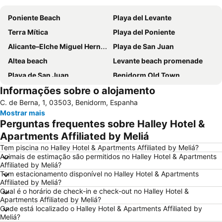
Poniente Beach
Playa del Levante
Terra Mítica
Playa del Poniente
Alicante–Elche Miguel Hernández Airport
Playa de San Juan
Altea beach
Levante beach promenade
Playa de San Juan
Benidorm Old Town
Informações sobre o alojamento
Benidorm Palace
Playa Arenal-Bol
C. de Berna, 1, 03503, Benidorm, Espanha
El Postiguet
Estación de autobuses
Mostrar mais
Centro
Isla de Benidorm
Perguntas frequentes sobre Halley Hotel &
Marina de Alicante
Levante o La Fossa
Apartments Affiliated by Meliá
Festilandia
Aqualandia
Tem piscina no Halley Hotel & Apartments Affiliated by Meliá?
Animais de estimação são permitidos no Halley Hotel & Apartments
Platja de La Cala de Finestrat
Playa de la Ermita
Affiliated by Meliá?
Tem estacionamento disponível no Halley Hotel & Apartments
Avenida Jaime I
Aqua Natura
Affiliated by Meliá?
Centro
Comunidad Valenciana day
Qual é o horário de check-in e check-out no Halley Hotel &
Apartments Affiliated by Meliá?
El Portet
Port de Denia
Onde está localizado o Halley Hotel & Apartments Affiliated by
Meliá?
Cala Granadella
Raco de Loix