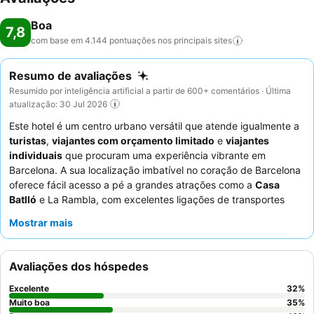
Boa
7,8
com base em 4.144 pontuações nos principais
sites
Resumo de avaliações
Resumido por inteligência artificial a partir de 600+ comentários · Última
atualização: 30 Jul 2026
Este hotel é um centro urbano versátil que atende igualmente a
turistas
,
viajantes com orçamento limitado
e
viajantes
individuais
que procuram uma experiência vibrante em
Barcelona. A sua localização imbatível no coração de Barcelona
oferece fácil acesso a pé a grandes atrações como a
Casa
Batlló
e La Rambla, com excelentes ligações de transportes
públicos, incluindo ligações diretas para o aeroporto. A
Mostrar mais
propriedade distingue-se por uma
cozinha comum bem
equipada
, proporcionando aos hóspedes a flexibilidade de
preparar as suas próprias refeições. Os hóspedes elogiam
Avaliações dos hóspedes
consistentemente os funcionários simpáticos e prestativos, e os
destaques incluem café, chá e croissants gratuitos, juntamente
Excelente
32
%
com uma
noite de pizza gratuita
social. Para uma estadia mais
Muito boa
35
%