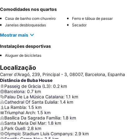
Comodidades nos quartos
Casa de banho com chuveiro
Ferro e tábua de passar
Janelas desbloqueadas
Secador
Mostrar mais
Instalações desportivas
Aluguer de bicicletas
Localização
Carrer d'Aragó, 239, Principal - 3, 08007, Barcelona, Espanha
Distância de Buba House
Passeig de Gràcia (L3)
:
0.2
km
Barcelona
:
0.7
km
Palau De La Música Catalana
:
1.1
km
Cathedral Of Santa Eulalia
:
1.4
km
La Rambla
:
1.5
km
Triumphal Arch
:
1.5
km
Basílica Da Sagrada Família
:
1.8
km
Santa Maria Del Mar
:
1.8
km
Park Guell
:
2.8
km
Olympic Stadium Lluís Companys
:
2.9
km
Spotify Camp Nou
:
3.5
km