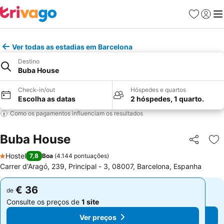
Favoritos
Iniciar
Me
Ver todas as estadias em Barcelona
Destino
Buba House
Check-in/out
Hóspedes e quartos
Escolha as datas
2 hóspedes, 1 quarto.
Como os pagamentos influenciam os resultados
Buba House
Partilhar
Ad
Hostel
7,8
Boa
(
4.144 pontuações
)
1 Estrelas
Carrer d'Aragó, 239, Principal - 3, 08007, Barcelona, Espanha
€ 36
€ 36
de
de
Consulte os preços de
1 site
Consulte os preços de
1 site
Ver preços
Ver preços