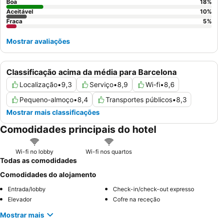
tranquila, os hóspedes devem considerar solicitar um quarto
Boa
18
%
Aceitável
10
%
virado para longe da estrada principal.
Fraca
5
%
Mostrar avaliações
Classificação acima da média para Barcelona
Localização
•
9,3
Serviço
•
8,9
Wi-fi
•
8,6
Pequeno-almoço
•
8,4
Transportes públicos
•
8,3
Mostrar mais classificações
Comodidades principais do hotel
Wi-fi no lobby
Wi-fi nos quartos
Todas as comodidades
Comodidades do alojamento
Entrada/lobby
Check-in/check-out expresso
Elevador
Cofre na receção
Mostrar mais