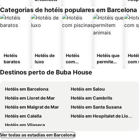
Categorias de hotéis populares em Barcelona
Hotéis
Hotéis de
Hotéis
Hotéis que
Hoté
baratos
luxo
com
permitem
com 
piscinas
animais
Destinos perto de Buba House
Hotéis em Barcelona
Hotéis em Salou
Hotéis em Lloret de Mar
Hotéis em Cambrils
Hotéis em Malgrat de Mar
Hotéis em Santa Susana
Hotéis em Calella
Hotéis em Hospitalet de Llobregat
Hotéis em Vilaseca
Ver todas as estadias em Barcelona