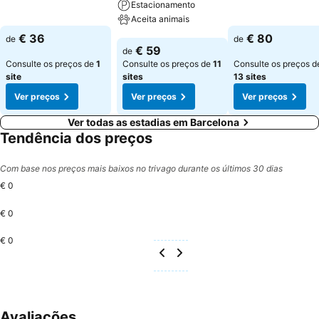
Ver preços
Estacionamento
Aceita animais
Ver preços
€ 36
€ 80
de
de
Ver preços
€ 59
de
Consulte os preços de
1
Consulte os preços de
11
Consulte os preços d
site
sites
13 sites
Ver preços
Ver preços
Ver preços
Ver todas as estadias em Barcelona
Tendência dos preços
Com base nos preços mais baixos no trivago durante os últimos 30 dias
€ 0
€ 0
€ 0
Avaliações