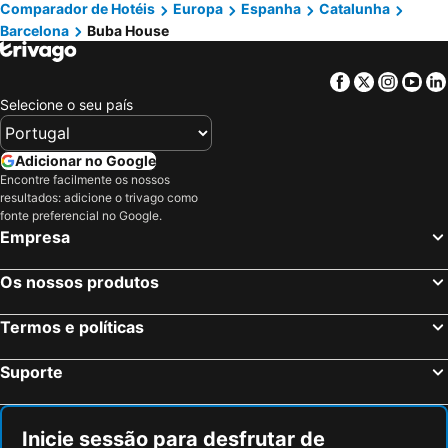
Comparador de Hotéis
Europa
Espanha
Catalunha
Barcelona
Buba House
Facebook
Twitter
Insta
Yo
Selecione o seu país
Adicionar no Google
Encontre facilmente os nossos
resultados: adicione o trivago como
fonte preferencial no Google.
Empresa
Os nossos produtos
Termos e políticas
Suporte
Inicie sessão para desfrutar de