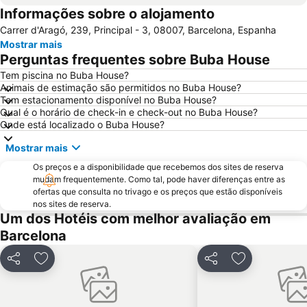
Informações sobre o alojamento
Estádio Olímpico de Montjuïc
Camp Nou
Carrer d'Aragó, 239, Principal - 3, 08007, Barcelona, Espanha
Estació de Sants
Palácio Sant Jordi
Mostrar mais
Praça Catalunha
Sagrada Família Metro Station
Perguntas frequentes sobre Buba House
La Dreta de l'Eixample
Barcelona Sants Metro Station
Tem piscina no Buba House?
Animais de estimação são permitidos no Buba House?
Metrô de Barcelona
Plaza Catalunya
Tem estacionamento disponível no Buba House?
Aeroport T1 Metro Station
Ciutat Vella
Qual é o horário de check-in e check-out no Buba House?
Onde está localizado o Buba House?
Catedral Basílica de Barcelona
Estació de Plaça Catalunya
Mostrar mais
Gràcia
Passeio de Gràcia
Os preços e a disponibilidade que recebemos dos sites de reserva
Circuit de Catalunya
Parque do centro de Poblenou
mudam frequentemente. Como tal, pode haver diferenças entre as
El Born
El Poblenou
ofertas que consulta no trivago e os preços que estão disponíveis
nos sites de reserva.
La Salut
Sants
Um dos Hotéis com melhor avaliação em
Parque do Forum
Casino de Barcelona
Barcelona
Parque da Ciutadella
Mar Bella
Partilhar
Adicionar aos favoritos
Partilhar
Adicionar aos
Montjuïc
Casa Batlló
Arco do Triunfo
Recinto Ferial Gran Vía