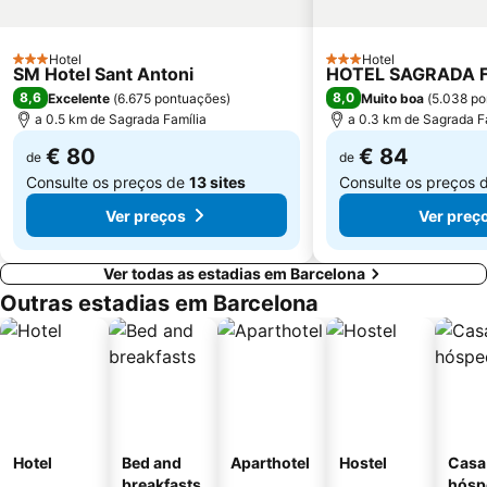
Distrito Sarrià-Sant Gervasi
Raval
Sants-Montjuïc
L'Antiga Esquerra de l'Eixample
Hotel
Hotel
3 Estrelas
Unesco Rock Art Of The Mediterranean Basin On The Iberian Peninsula
Marina Port Vell
3 Estrelas
SM Hotel Sant Antoni
HOTEL SAGRADA F
8,6
8,0
Excelente
(
6.675 pontuações
)
Muito boa
(
5.038 po
Sant Martí
Universidade de Barcelona
a 0.5 km de Sagrada Família
a 0.3 km de Sagrada F
Mercado da Boqueria
Gran Via de les Corts Catalans
€ 80
€ 84
de
de
Consulte os preços de
13 sites
Consulte os preços 
Ver preços
Ver preç
Ver todas as estadias em Barcelona
Outras estadias em Barcelona
Hotel
Bed and
Aparthotel
Hostel
Casa
breakfasts
hósp