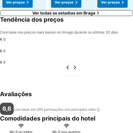
Ver preços
Ver preços
Ver preços
Ver todas as estadias em Braga
Tendência dos preços
Com base nos preços mais baixos no trivago durante os últimos 30 dias
€ 0
€ 0
€ 0
Avaliações
6,6
com base em 365 pontuações nos principais
sites
Comodidades principais do hotel
Wi-fi no lobby
Wi-fi nos quartos