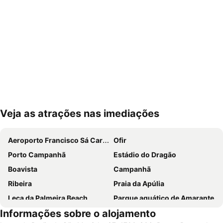
Veja as atrações nas imediações
Ampliar mapa
Aeroporto Francisco Sá Carneiro
Ofir
Porto Campanhã
Estádio do Dragão
Boavista
Campanhã
Ribeira
Praia da Apúlia
Leça da Palmeira Beach
Parque aquático de Amarante
Informações sobre o alojamento
Pavilhão Multiusos Gondomar
Cais de Gaia