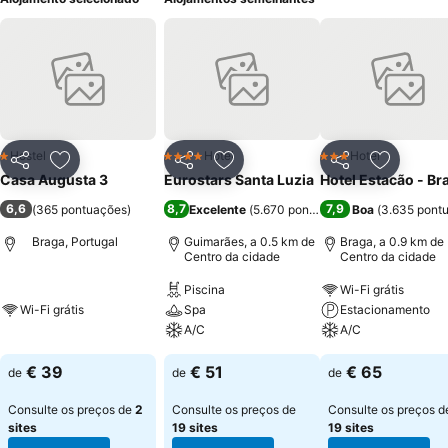
Hostel
Hotel
Hotel
1 Estrelas
4 Estrelas
3 Estrelas
Partilhar
Adicionar aos favoritos
Partilhar
Adicionar aos favoritos
Partilhar
Adicionar
Casa Augusta 3
Eurostars Santa Luzia
Hotel Estacão - Br
6,6
8,7
7,9
(
365 pontuações
)
Excelente
(
5.670 pontuações
Boa
)
(
3.635 pont
Braga, Portugal
Guimarães, a 0.5 km de
Braga, a 0.9 km de
Centro da cidade
Centro da cidade
Piscina
Wi-Fi grátis
Wi-Fi grátis
Spa
Estacionamento
A/C
A/C
€ 39
€ 51
€ 65
de
de
de
Consulte os preços de
2
Consulte os preços de
Consulte os preços d
sites
19 sites
19 sites