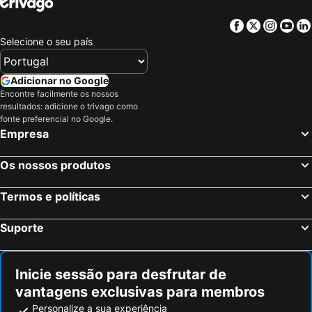
Facebook
Twitter
Insta
Yo
Selecione o seu país
Adicionar no Google
Encontre facilmente os nossos
resultados: adicione o trivago como
fonte preferencial no Google.
Empresa
Os nossos produtos
Termos e políticas
Suporte
Inicie sessão para desfrutar de
vantagens exclusivas para membros
Personalize a sua experiência