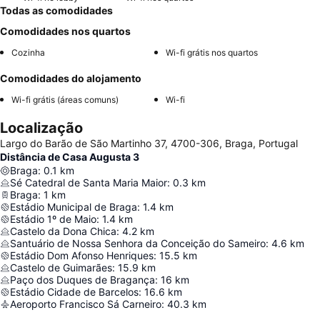
Todas as comodidades
Comodidades nos quartos
Cozinha
Wi-fi grátis nos quartos
Comodidades do alojamento
Wi-fi grátis (áreas comuns)
Wi-fi
Localização
Largo do Barão de São Martinho 37, 4700-306, Braga, Portugal
Distância de Casa Augusta 3
Braga
:
0.1
km
Sé Catedral de Santa Maria Maior
:
0.3
km
Braga
:
1
km
Estádio Municipal de Braga
:
1.4
km
Estádio 1º de Maio
:
1.4
km
Castelo da Dona Chica
:
4.2
km
Santuário de Nossa Senhora da Conceição do Sameiro
:
4.6
km
Estádio Dom Afonso Henriques
:
15.5
km
Castelo de Guimarães
:
15.9
km
Paço dos Duques de Bragança
:
16
km
Estádio Cidade de Barcelos
:
16.6
km
Aeroporto Francisco Sá Carneiro
:
40.3
km