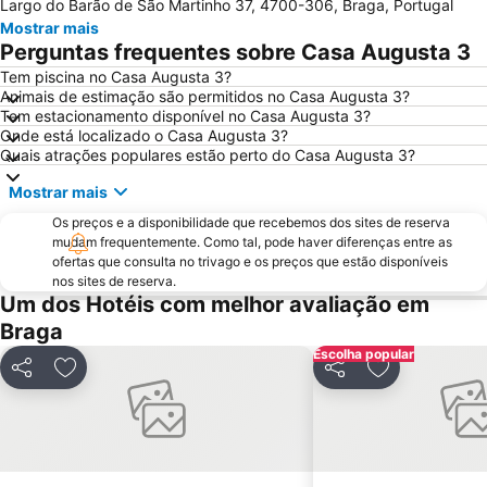
Largo do Barão de São Martinho 37, 4700-306, Braga, Portugal
Magikland
Pavilhão Rosa Mota
Mostrar mais
Praia de Moledo
Norteshopping
Perguntas frequentes sobre Casa Augusta 3
Rua Santa Catarina
Baixa
Tem piscina no Casa Augusta 3?
Animais de estimação são permitidos no Casa Augusta 3?
Centro Histórico do Porto
Casa da Música
Tem estacionamento disponível no Casa Augusta 3?
Estação São Bento
Aver-o-Mar Beach
Onde está localizado o Casa Augusta 3?
Quais atrações populares estão perto do Casa Augusta 3?
Santuário de São Bento da Porta Aberta
Parque Nacional da Peneda-Gerês
Mostrar mais
Matosinhos Beach
Parque da Cidade
Os preços e a disponibilidade que recebemos dos sites de reserva
Aldeia Histórica de Soajo
Ponte Dom Luís I
mudam frequentemente. Como tal, pode haver diferenças entre as
da Póvoa de Varzim
Praia Fluvial de Vilar da Veiga
ofertas que consulta no trivago e os preços que estão disponíveis
nos sites de reserva.
Vila Praia de Âncora
Edificio da Alfândega
Um dos Hotéis com melhor avaliação em
Braga Parque
Mercado do Bolhão
Braga
Estádio Municipal de Braga - Estádio AXA
Aldeia Rural Preservada de Quintandona
Escolha popular
Partilhar
Adicionar aos favoritos
Partilhar
Adicionar aos
Palacio do Freixo
Mindelo Beach
Bom Jesus do Monte
Caxinas Beach
Cascata do Tahiti - Ermida
do Cabedelo
Praia Fluvial do Taboão
Termas Romanas do Alto da Cividade