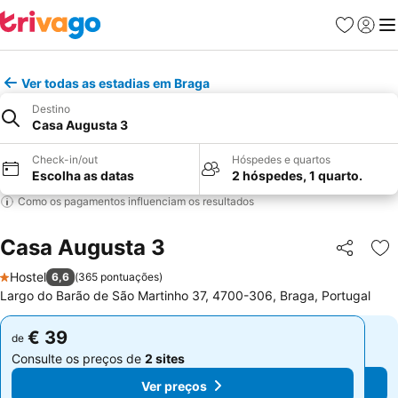
Favoritos
Iniciar
Me
Ver todas as estadias em Braga
Destino
Casa Augusta 3
Check-in/out
Hóspedes e quartos
Escolha as datas
2 hóspedes, 1 quarto.
Como os pagamentos influenciam os resultados
Casa Augusta 3
Partilhar
Ad
Hostel
6,6
(
365 pontuações
)
1 Estrelas
Largo do Barão de São Martinho 37, 4700-306, Braga, Portugal
€ 39
€ 39
de
de
Consulte os preços de
2 sites
Consulte os preços de
2 sites
Ver preços
Ver preços