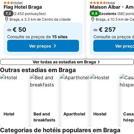
Hotel
Hotel
3 Estrelas
5 Estrelas
Flag Hotel Braga
Maison Albar - A
Estação de Caminhos de Ferro de Braga
Parque do Palácio de Cristal
7,2
9,8
(
2.452 pontuações
)
Excelente
(
582 pont
Arrábida Shopping
Praia de Esposende
Braga, a 3.3 km de Centro da cidade
Braga, a 10.5 km de Ce
Aquático de Fafe
Azurara Beach
€ 50
€ 257
de
de
Consulte os preços de
15 sites
Consulte os preços 
Ver preços
Ver preç
Ver todas as estadias em Braga
Outras estadias em Braga
Hotel
Bed and
Aparthotel
Hostel
Casa
breakfasts
hósp
Categorias de hotéis populares em Braga